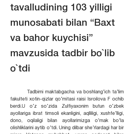
tavalludining 103 yilligi
munosabati bilan “Baxt
va bahor kuychisi”
mavzusida tadbir bo`lib
o`tdi
Tadbirni maktabgacha va boshlang‘ich ta’lim
fakulteti xotin-qizlar qo‘mitasi raisi Isroilova F ochib
berdi.U o‘z so‘zida Zulfiyaxonim butun o‘zbek
ayollariga ibrat timsoli ekanligini, aqlliligi, xushfe’lligi,
dono, oqilaligi bilan ayollarimizga o‘rnak bo‘la
olishliklarini aytib o‘tdi.
Uning dilbar she’rlardagi har bir