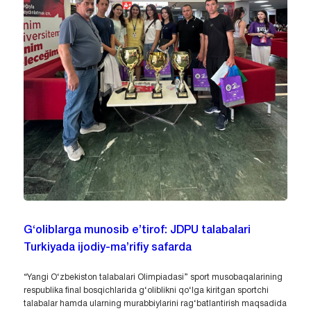
G‘oliblarga munosib e’tirof: JDPU talabalari
Turkiyada ijodiy-ma’rifiy safarda
“Yangi O‘zbekiston talabalari Olimpiadasi” sport musobaqalarining
respublika final bosqichlarida g‘oliblikni qo‘lga kiritgan sportchi
talabalar hamda ularning murabbiylarini rag‘batlantirish maqsadida