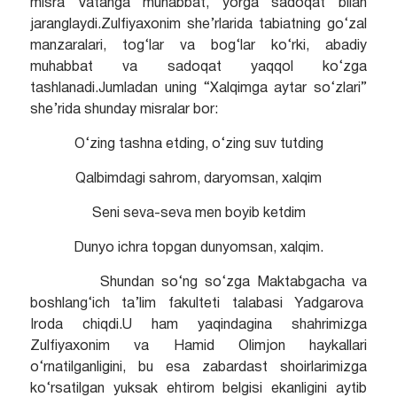
misra Vatanga muhabbat, yorga sadoqat bilan
jaranglaydi.Zulfiyaxonim she’rlarida tabiatning go‘zal
manzaralari, tog‘lar va bog‘lar ko‘rki, abadiy
muhabbat va sadoqat yaqqol ko‘zga
tashlanadi.Jumladan uning “Xalqimga aytar so‘zlari”
she’rida shunday misralar bor:
O‘zing tashna etding, o‘zing suv tutding
Qalbimdagi sahrom, daryomsan, xalqim
Seni seva-seva men boyib ketdim
Dunyo ichra topgan dunyomsan, xalqim.
Shundan so‘ng so‘zga Maktabgacha va
boshlang‘ich ta’lim fakulteti talabasi Yadgarova
Iroda chiqdi.U ham yaqindagina shahrimizga
Zulfiyaxonim va Hamid Olimjon haykallari
o‘rnatilganligini, bu esa zabardast shoirlarimizga
ko‘rsatilgan yuksak ehtirom belgisi ekanligini aytib