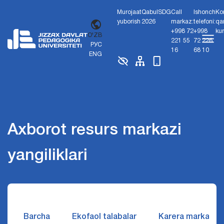
Murojaat
Qabul
SDG
Call
Ishonch
Ko
yuborish
2026
markaz:
telefoni:
qa
+998 72
+998
ku
O'ZB
221 55
72 226
РУС
16
68 10
ENG
Axborot resurs markazi
yangiliklari
Barcha
Ekofaol talabalar
Karera markazi