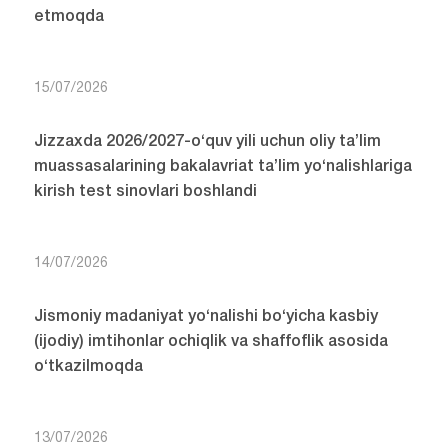
etmoqda
15/07/2026
Jizzaxda 2026/2027-o‘quv yili uchun oliy ta’lim
muassasalarining bakalavriat ta’lim yo‘nalishlariga
kirish test sinovlari boshlandi
14/07/2026
Jismoniy madaniyat yo‘nalishi bo‘yicha kasbiy
(ijodiy) imtihonlar ochiqlik va shaffoflik asosida
o‘tkazilmoqda
13/07/2026