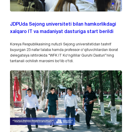
JDPUda Sejong universiteti bilan hamkorlikdagi
xalqaro IT va madaniyat dasturiga start berildi
Koreya Respublikasining nufuzli Sejong universitetidan tashrif
buyurgan 23 nafar talaba hamda professor-o‘qituvchilardan iborat
delegatsiya ishtirokida “WFK IT Ko‘ngillilar Guruhi Dasturi”ning
tantanali ochilish marosimi bo‘lib o‘tdi.