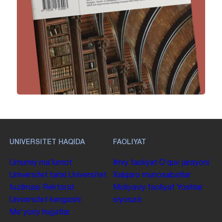
UNIVERSITET HAQIDA
FAOLIYAT
Umumiy maʼlumot
Ilmiy faoliyat
Oʻquv jarayoni
Universitet tarixi
Universitet
Xalqaro munosabatlar
tuzilmasi
Rektorat
Moliyaviy faoliyat
Yoshlar
Universitet kengashi
siyosati
Me'yoriy hujjatlar