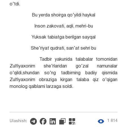
o‘tdi.
Bu yerda shoirga qo‘yildi haykal
Inson zakovati, aqli, mehri-bu
Yuksak tabiatga berilgan sayqal
She’riyat qudrati, san’at sehri bu
Tadbir yakunida talabalar tomonidan
Zulfiyaxonim she’rlaridan go‘zal namunalar
o‘qildi,shundan so‘ng tadbirning badiiy qismida
Zulfiyaxonim obraziga kirgan talaba qiz o‘qigan
monolog qalblarni larzaga soldi.
1 814
Ulashish: