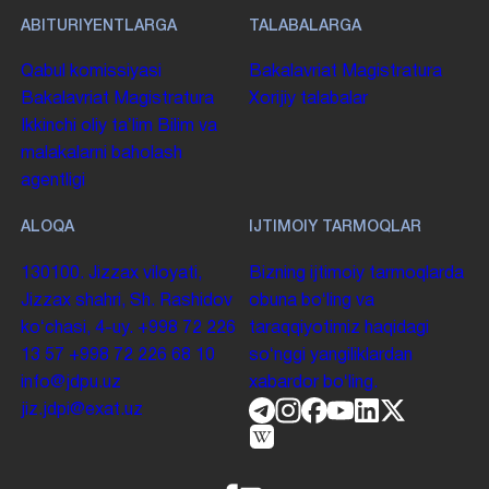
ABITURIYENTLARGA
TALABALARGA
Qabul komissiyasi
Bakalavriat
Magistratura
Bakalavriat
Magistratura
Xorijiy talabalar
Ikkinchi oliy taʼlim
Bilim va
malakalarni baholash
agentligi
ALOQA
IJTIMOIY TARMOQLAR
130100. Jizzax viloyati,
Bizning ijtimoiy tarmoqlarda
Jizzax shahri, Sh. Rashidov
obuna boʻling va
koʻchasi, 4-uy.
+998 72 226
taraqqiyotimiz haqidagi
13 57
+998 72 226 68 10
soʻnggi yangiliklardan
info@jdpu.uz
xabardor boʻling.
jiz.jdpi@exat.uz