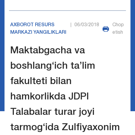
AXBOROT RESURS
06/03/2018
Chop
|
MARKAZI YANGILIKLARI
etish
Maktabgacha va
boshlang‘ich ta’lim
fakulteti bilan
hamkorlikda JDPI
Talabalar turar joyi
tarmog‘ida Zulfiyaxonim