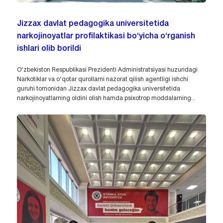
Jizzax davlat pedagogika universitetida
narkojinoyatlar profilaktikasi bo‘yicha o‘rganish
ishlari olib borildi
O‘zbekiston Respublikasi Prezidenti Administratsiyasi huzuridagi
Narkotiklar va o‘qotar qurollarni nazorat qilish agentligi ishchi
guruhi tomonidan Jizzax davlat pedagogika universitetida
narkojinoyatlarning oldini olish hamda psixotrop moddalarning...