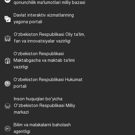
qonunchilik maʼlumotlari milliy bazasi
Davlat interaktiv xizmatlarining
yagona portali
Oʻzbekiston Respublikasi Oliy taʼlim,
fan va innovatsiyalar vazirligi
Oʻzbekiston Respublikasi
Maktabgacha va maktab taʼlimi
vazirligi
Oʻzbekiston Respublikasi Hukumat
portali
Inson huquqlari bo‘yicha
O‘zbekiston Respublikasi Milliy
markazi
Bilim va malakalarni baholash
agentligi