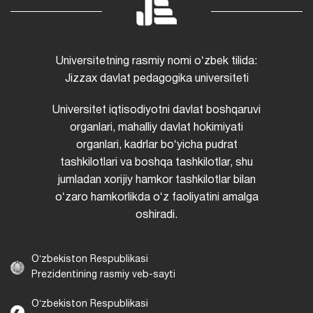
Universitetning rasmiy nomi oʻzbek tilida:
Jizzax davlat pedagogika universiteti
Universitet iqtisodiyotni davlat boshqaruvi
organlari, mahalliy davlat hokimiyati
organlari, kadrlar boʻyicha pudrat
tashkilotlari va boshqa tashkilotlar, shu
jumladan xorijiy hamkor tashkilotlar bilan
oʻzaro hamkorlikda oʻz faoliyatini amalga
oshiradi.
Oʻzbekiston Respublikasi
Prezidentining rasmiy veb-sayti
Oʻzbekiston Respublikasi