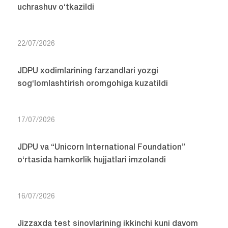
uchrashuv o‘tkazildi
22/07/2026
JDPU xodimlarining farzandlari yozgi
sog‘lomlashtirish oromgohiga kuzatildi
17/07/2026
JDPU va “Unicorn International Foundation”
o‘rtasida hamkorlik hujjatlari imzolandi
16/07/2026
Jizzaxda test sinovlarining ikkinchi kuni davom