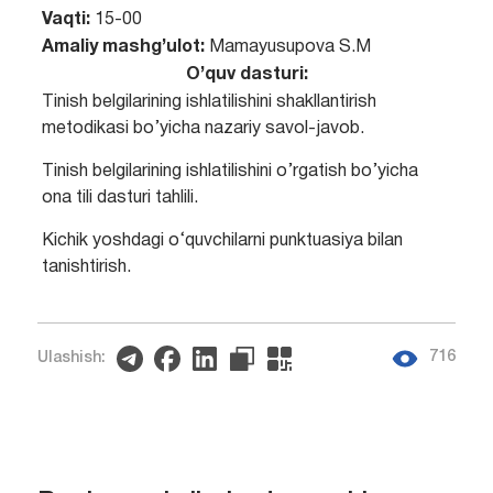
Vaqti:
15-00
Amaliy mashg’ulot:
Mamayusupova S.M
O’quv dasturi:
Tinish bеlgilarining ishlatilishini shakllantirish
metodikasi bo’yicha nazariy savol-javob.
Tinish bеlgilarining ishlatilishini o’rgatish bo’yicha
ona tili dasturi tahlili.
Kichik yoshdagi o‘quvchilarni punktuasiya bilan
tanishtirish.
716
Ulashish: