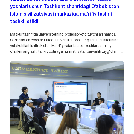
yoshlari uchun Toshkent shahridagi O‘zbekiston
Islom sivilizatsiyasi markaziga ma’rifiy tashrif
tashkil etildi.
Mazkur tashrifda universitetning professor-o‘qituvchilari hamda
O‘zbekiston Yoshlar ittifoqi universitet boshlang‘ich tashkilotining
yetakchilari ishtirok etdi. Ma’rifiy safar talaba-yoshlarda milliy
o‘zlikni anglash, tarixiy xotiraga hurmat, vatanparvarlik tuyg‘ularini...