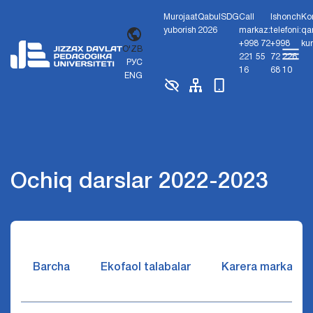
Murojaat
Qabul
SDG
Call
Ishonch
Ko
yuborish
2026
markaz:
telefoni:
qa
+998 72
+998
ku
O'ZB
221 55
72 226
РУС
16
68 10
ENG
Ochiq darslar 2022-2023
Barcha
Ekofaol talabalar
Karera markazi