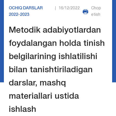
OCHIQ DARSLAR
16/12/2022
Chop
|
2022-2023
etish
Mеtodik adabiyotlardan
foydalangan holda tinish
bеlgilarining ishlatilishi
bilan tanishtiriladigan
darslar, mashq
matеriallari ustida
ishlash