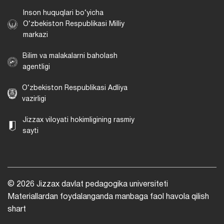
Inson huquqlari bo‘yicha
O‘zbekiston Respublikasi Milliy
markazi
Bilim va malakalarni baholash
agentligi
O‘zbekiston Respublikasi Adliya
vazirligi
Jizzax viloyati hokimligining rasmiy
sayti
© 2026 Jizzax davlat pedagogika universiteti
Materiallardan foydalanganda manbaga faol havola qilish
shart