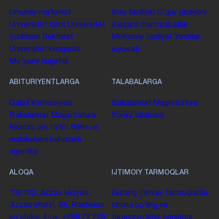
Umumiy maʼlumot
Ilmiy faoliyat
Oʻquv jarayoni
Universitet tarixi
Universitet
Xalqaro munosabatlar
tuzilmasi
Rektorat
Moliyaviy faoliyat
Yoshlar
Universitet kengashi
siyosati
Me'yoriy hujjatlar
ABITURIYENTLARGA
TALABALARGA
Qabul komissiyasi
Bakalavriat
Magistratura
Bakalavriat
Magistratura
Xorijiy talabalar
Ikkinchi oliy taʼlim
Bilim va
malakalarni baholash
agentligi
ALOQA
IJTIMOIY TARMOQLAR
130100. Jizzax viloyati,
Bizning ijtimoiy tarmoqlarda
Jizzax shahri, Sh. Rashidov
obuna boʻling va
koʻchasi, 4-uy.
+998 72 226
taraqqiyotimiz haqidagi