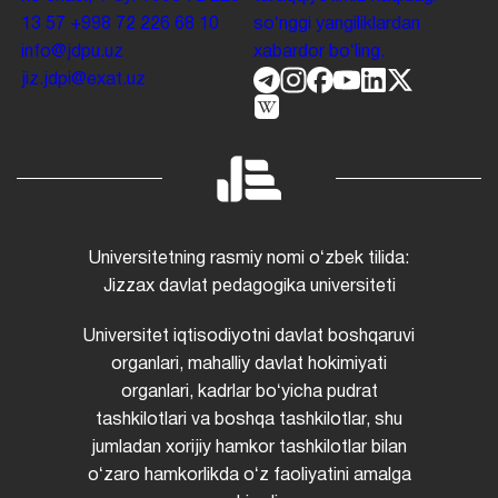
13 57
+998 72 226 68 10
soʻnggi yangiliklardan
info@jdpu.uz
xabardor boʻling.
jiz.jdpi@exat.uz
Universitetning rasmiy nomi oʻzbek tilida:
Jizzax davlat pedagogika universiteti
Universitet iqtisodiyotni davlat boshqaruvi
organlari, mahalliy davlat hokimiyati
organlari, kadrlar boʻyicha pudrat
tashkilotlari va boshqa tashkilotlar, shu
jumladan xorijiy hamkor tashkilotlar bilan
oʻzaro hamkorlikda oʻz faoliyatini amalga