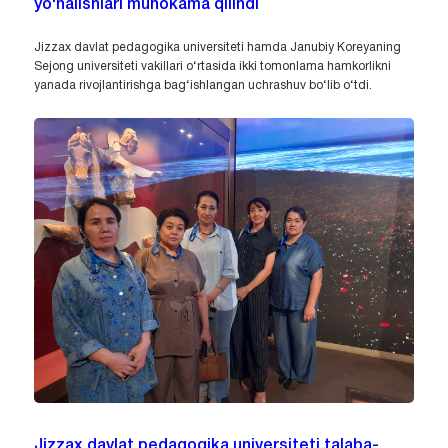
yo‘nalishlari muhokama qilindi
Jizzax davlat pedagogika universiteti hamda Janubiy Koreyaning
Sejong universiteti vakillari o‘rtasida ikki tomonlama hamkorlikni
yanada rivojlantirishga bag‘ishlangan uchrashuv bo‘lib o‘tdi.
Jizzax davlat pedagogika universiteti talaba-