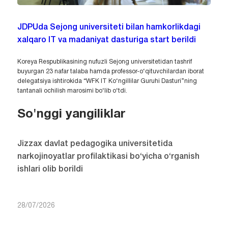
JDPUda Sejong universiteti bilan hamkorlikdagi
xalqaro IT va madaniyat dasturiga start berildi
Koreya Respublikasining nufuzli Sejong universitetidan tashrif
buyurgan 23 nafar talaba hamda professor-o‘qituvchilardan iborat
delegatsiya ishtirokida “WFK IT Ko‘ngillilar Guruhi Dasturi”ning
tantanali ochilish marosimi bo‘lib o‘tdi.
So'nggi yangiliklar
Jizzax davlat pedagogika universitetida
narkojinoyatlar profilaktikasi bo‘yicha o‘rganish
ishlari olib borildi
28/07/2026