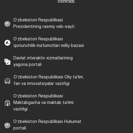
oshiradi.
Oʻzbekiston Respublikasi
Prezidentining rasmiy veb-sayti
Oʻzbekiston Respublikasi
qonunchilik maʼlumotlari milliy bazasi
Davlat interaktiv xizmatlarining
yagona portali
Oʻzbekiston Respublikasi Oliy taʼlim,
fan va innovatsiyalar vazirligi
Oʻzbekiston Respublikasi
Maktabgacha va maktab taʼlimi
vazirligi
Oʻzbekiston Respublikasi Hukumat
portali