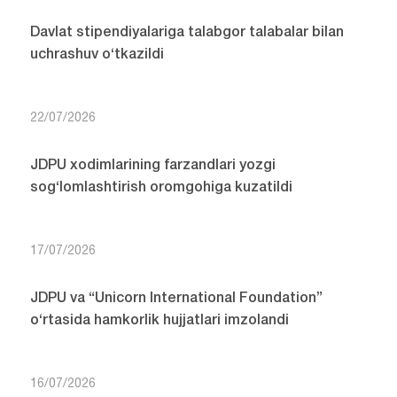
Davlat stipendiyalariga talabgor talabalar bilan
uchrashuv o‘tkazildi
22/07/2026
JDPU xodimlarining farzandlari yozgi
sog‘lomlashtirish oromgohiga kuzatildi
17/07/2026
JDPU va “Unicorn International Foundation”
o‘rtasida hamkorlik hujjatlari imzolandi
16/07/2026