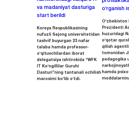
profilaktik
va madaniyat dasturiga
o‘rganish is
start berildi
O‘zbekiston 
Prezidenti A
Koreya Respublikasining
huzuridagi N
nufuzli Sejong universitetidan
o‘qotar quro
tashrif buyurgan 23 nafar
qilish agentl
talaba hamda professor-
tomonidan Ji
o‘qituvchilardan iborat
pedagogika u
delegatsiya ishtirokida “WFK
narkojinoyatl
IT Ko‘ngillilar Guruhi
hamda psixo
Dasturi”ning tantanali ochilish
moddalarning
marosimi bo‘lib o‘tdi.