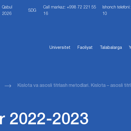
Qabul
Call markaz: +998 72 221 55
Ishonch telefon
SDG
2026
16
10
Universitet
Faoliyat
Talabalarga
Y
Kislоtа vа аsоsli titrlаsh mеtоdlаri. Kislоtа – аsоsli tit
r 2022-2023