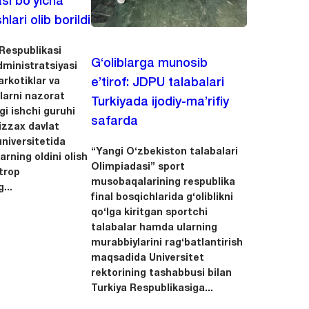
asi bo‘yicha
hlari olib borildi
Respublikasi
G‘oliblarga munosib
dministratsiyasi
arkotiklar va
e’tirof: JDPU talabalari
llarni nazorat
Turkiyada ijodiy-ma’rifiy
igi ishchi guruhi
safarda
zzax davlat
niversitetida
“Yangi O‘zbekiston talabalari
arning oldini olish
Olimpiadasi” sport
trop
musobaqalarining respublika
...
final bosqichlarida g‘oliblikni
qo‘lga kiritgan sportchi
talabalar hamda ularning
murabbiylarini rag‘batlantirish
maqsadida Universitet
rektorining tashabbusi bilan
Turkiya Respublikasiga...