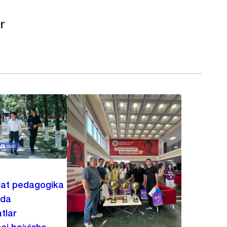
r
lat pedagogika
ida
tlar