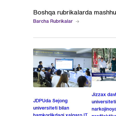
Boshqa rubrikalarda mashhu
Barcha Rubrikalar
Jizzax dav
JDPUda Sejong
universitet
universiteti bilan
narkojinoya
hamkorlikdagi xalqaro IT