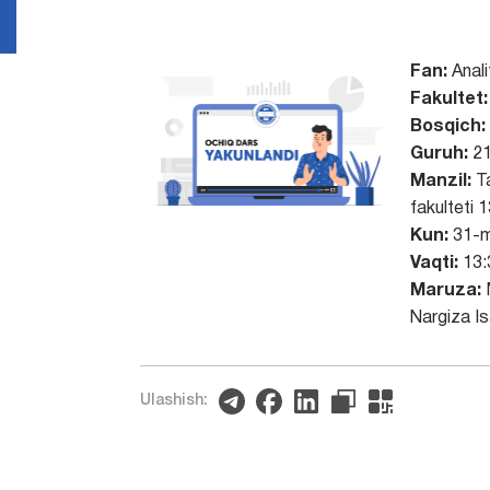
Fan:
Anali
Fakultet:
Bosqich:
Guruh:
21
Manzil:
Ta
fakulteti 
Kun:
31-m
Vaqti:
13:
Maruza:
Nargiza Is
Ulashish: