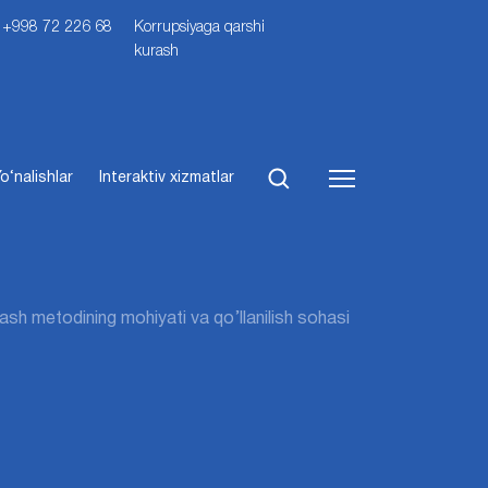
i: +998 72 226 68
Korrupsiyaga qarshi
kurash
o‘nalishlar
Interaktiv xizmatlar
rlаsh mеtоdining mоhiyati vа qo’llаnilish sоhаsi