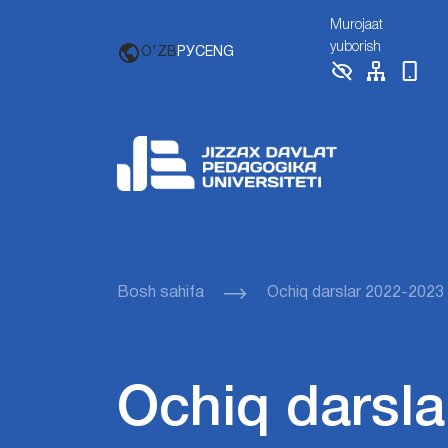
Murojaat
yuborish
O'ZB
РУС
ENG
Bosh sahifa
Ochiq darslar 2022-2023
Ochiq darsla