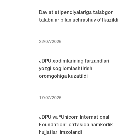
Davlat stipendiyalariga talabgor
talabalar bilan uchrashuv o‘tkazildi
22/07/2026
JDPU xodimlarining farzandlari
yozgi sog‘lomlashtirish
oromgohiga kuzatildi
17/07/2026
JDPU va “Unicorn International
Foundation” o‘rtasida hamkorlik
hujjatlari imzolandi