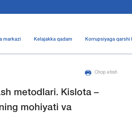
a markazi
Kelajakka qadam
Korrupsiyaga qarshi
Chop etish
lаsh mеtоdlаri. Kislоtа –
ining mоhiyati vа