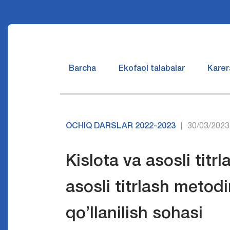
Barcha
Ekofaol talabalar
Karer
OCHIQ DARSLAR 2022-2023
30/03/2023
|
Kislоtа vа аsоsli titr
аsоsli titrlаsh mеtоd
qo’llаnilish sоhаsi