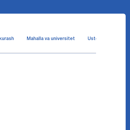
 kurash
Mahalla va universitet
Ustozlar suhbatin 