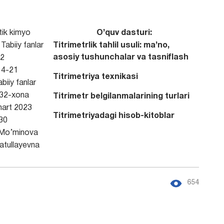
tik kimyo
O’quv dasturi:
Tabiiy fanlar
Titrimetrlik tahlil usuli: ma’no,
asosiy tushunchalar va tasniflash
2
4-21
Titrimetriya texnikasi
biiy fanlar
132-xona
Titrimetr belgilanmalarining turlari
art 2023
Titrimetriyadagi hisob-kitoblar
30
Mo’minova
atullayevna
654