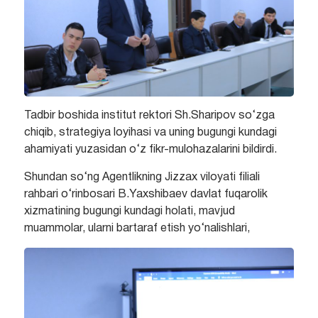
Tadbir boshida institut rektori Sh.Sharipov so‘zga
chiqib, strategiya loyihasi va uning bugungi kundagi
ahamiyati yuzasidan o‘z fikr-mulohazalarini bildirdi.
Shundan so‘ng Agentlikning Jizzax viloyati filiali
rahbari o‘rinbosari B.Yaxshibaev davlat fuqarolik
xizmatining bugungi kundagi holati, mavjud
muammolar, ularni bartaraf etish yo‘nalishlari,