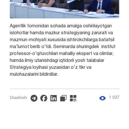
Agentlik tomonidan sohada amalga oshirilayotgan
islohotlar hamda mazkur strategiyaning zarurati va
mazmun-mohiyati xususida ishtirokchilarga batafsil
ma’lumot berib o‘tdi. Seminarda shuningdek institut
professor-o‘qituvchilari mahalliy ekspert va olimlar,
hamda ilmiy izlanishdagi iqtidorli yosh talabalar
Strategiya loyihasi yuzasidan o‘z fikr va
mulohazalarini bildirdilar.
1 037
Ulashish: