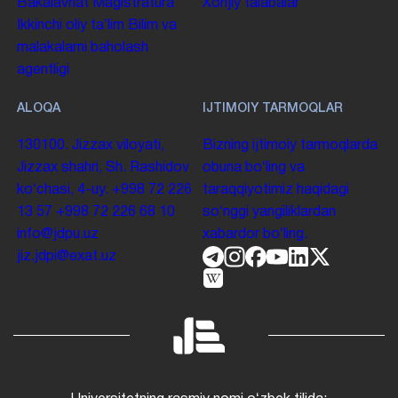
Bakalavriat
Magistratura
Xorijiy talabalar
Ikkinchi oliy taʼlim
Bilim va
malakalarni baholash
agentligi
ALOQA
IJTIMOIY TARMOQLAR
130100. Jizzax viloyati,
Bizning ijtimoiy tarmoqlarda
Jizzax shahri, Sh. Rashidov
obuna boʻling va
koʻchasi, 4-uy.
+998 72 226
taraqqiyotimiz haqidagi
13 57
+998 72 226 68 10
soʻnggi yangiliklardan
info@jdpu.uz
xabardor boʻling.
jiz.jdpi@exat.uz