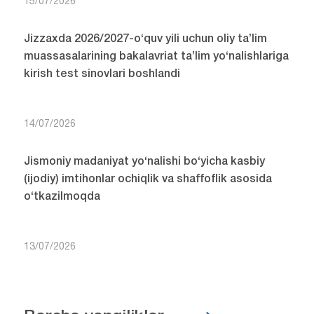
15/07/2026
Jizzaxda 2026/2027-o‘quv yili uchun oliy ta’lim
muassasalarining bakalavriat ta’lim yo‘nalishlariga
kirish test sinovlari boshlandi
14/07/2026
Jismoniy madaniyat yo‘nalishi bo‘yicha kasbiy
(ijodiy) imtihonlar ochiqlik va shaffoflik asosida
o‘tkazilmoqda
13/07/2026