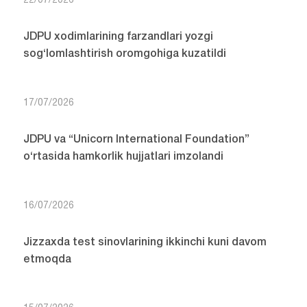
22/07/2026
JDPU xodimlarining farzandlari yozgi
sog‘lomlashtirish oromgohiga kuzatildi
17/07/2026
JDPU va “Unicorn International Foundation”
o‘rtasida hamkorlik hujjatlari imzolandi
16/07/2026
Jizzaxda test sinovlarining ikkinchi kuni davom
etmoqda