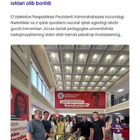
ishlari olib borildi
O‘zbekiston Respublikasi Prezidenti Administratsiyasi huzuridagi
Narkotiklar va o‘qotar qurollarni nazorat qilish agentligi ishchi
guruhi tomonidan Jizzax davlat pedagogika universitetida
narkojinoyatlarning oldini olish hamda psixotrop moddalarning...