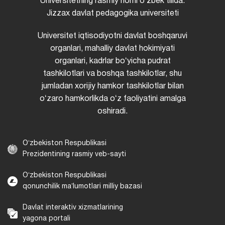
Universitetning rasmiy nomi oʻzbek tilida:
Jizzax davlat pedagogika universiteti
Universitet iqtisodiyotni davlat boshqaruvi
organlari, mahalliy davlat hokimiyati
organlari, kadrlar boʻyicha pudrat
tashkilotlari va boshqa tashkilotlar, shu
jumladan xorijiy hamkor tashkilotlar bilan
oʻzaro hamkorlikda oʻz faoliyatini amalga
oshiradi.
Oʻzbekiston Respublikasi
Prezidentining rasmiy veb-sayti
Oʻzbekiston Respublikasi
qonunchilik maʼlumotlari milliy bazasi
Davlat interaktiv xizmatlarining
yagona portali