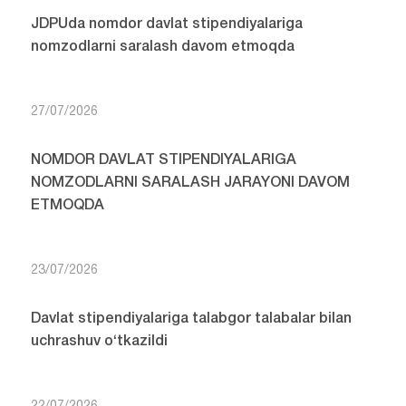
JDPUda nomdor davlat stipendiyalariga
nomzodlarni saralash davom etmoqda
27/07/2026
NOMDOR DAVLAT STIPENDIYALARIGA
NOMZODLARNI SARALASH JARAYONI DAVOM
ETMOQDA
23/07/2026
Davlat stipendiyalariga talabgor talabalar bilan
uchrashuv o‘tkazildi