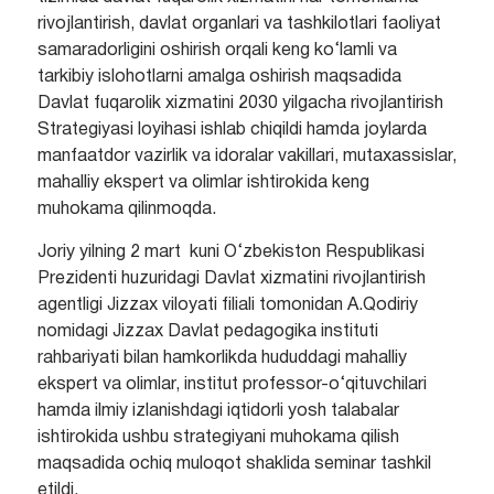
rivojlantirish, davlat organlari va tashkilotlari faoliyat
samaradorligini oshirish orqali keng ko‘lamli va
tarkibiy islohotlarni amalga oshirish maqsadida
Davlat fuqarolik xizmatini 2030 yilgacha rivojlantirish
Strategiyasi loyihasi ishlab chiqildi hamda joylarda
manfaatdor vazirlik va idoralar vakillari, mutaxassislar,
mahalliy ekspert va olimlar ishtirokida keng
muhokama qilinmoqda.
Joriy yilning 2 mart kuni O‘zbekiston Respublikasi
Prezidenti huzuridagi Davlat xizmatini rivojlantirish
agentligi Jizzax viloyati filiali tomonidan A.Qodiriy
nomidagi Jizzax Davlat pedagogika instituti
rahbariyati bilan hamkorlikda hududdagi mahalliy
ekspert va olimlar, institut professor-o‘qituvchilari
hamda ilmiy izlanishdagi iqtidorli yosh talabalar
ishtirokida ushbu strategiyani muhokama qilish
maqsadida ochiq muloqot shaklida seminar tashkil
etildi.