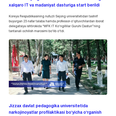
xalqaro IT va madaniyat dasturiga start berildi
Koreya Respublikasining nufuzli Sejong universitetidan tashrif
buyurgan 23 nafar talaba hamda professor-o‘qituvchilardan iborat
delegatsiya ishtirokida “WFK IT Ko‘ngillilar Guruhi Dasturi”ning
tantanali ochilish marosimi bo‘lib o‘tdi.
Jizzax davlat pedagogika universitetida
narkojinoyatlar profilaktikasi bo‘yicha o‘rganish