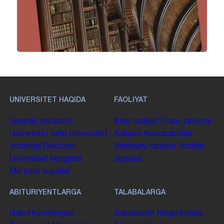
UNIVERSITET HAQIDA
FAOLIYAT
Umumiy maʼlumot
Ilmiy faoliyat
Oʻquv jarayoni
Universitet tarixi
Universitet
Xalqaro munosabatlar
tuzilmasi
Rektorat
Moliyaviy faoliyat
Yoshlar
Universitet kengashi
siyosati
Me'yoriy hujjatlar
ABITURIYENTLARGA
TALABALARGA
Qabul komissiyasi
Bakalavriat
Magistratura