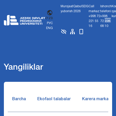
Murojaat
Qabul
SDG
Call
Ishonch
Ko
yuborish
2026
markaz:
telefoni:
qa
+998 72
+998
ku
O'ZB
221 55
72 226
РУС
16
68 10
ENG
Yangiliklar
Barcha
Ekofaol talabalar
Karera markazi