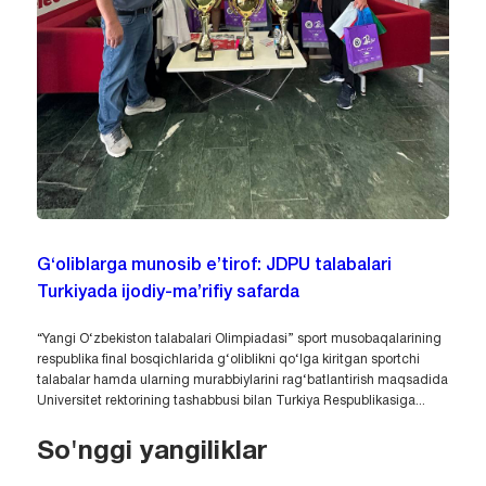
G‘oliblarga munosib e’tirof: JDPU talabalari
Turkiyada ijodiy-ma’rifiy safarda
“Yangi O‘zbekiston talabalari Olimpiadasi” sport musobaqalarining
respublika final bosqichlarida g‘oliblikni qo‘lga kiritgan sportchi
talabalar hamda ularning murabbiylarini rag‘batlantirish maqsadida
Universitet rektorining tashabbusi bilan Turkiya Respublikasiga...
So'nggi yangiliklar