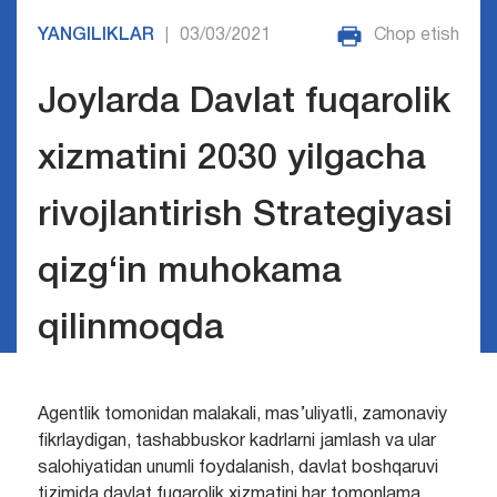
YANGILIKLAR
03/03/2021
Chop etish
|
Joylarda Davlat fuqarolik
xizmatini 2030 yilgacha
rivojlantirish Strategiyasi
qizg‘in muhokama
qilinmoqda
Agentlik tomonidan malakali, mas’uliyatli, zamonaviy
fikrlaydigan, tashabbuskor kadrlarni jamlash va ular
salohiyatidan unumli foydalanish, davlat boshqaruvi
tizimida davlat fuqarolik xizmatini har tomonlama