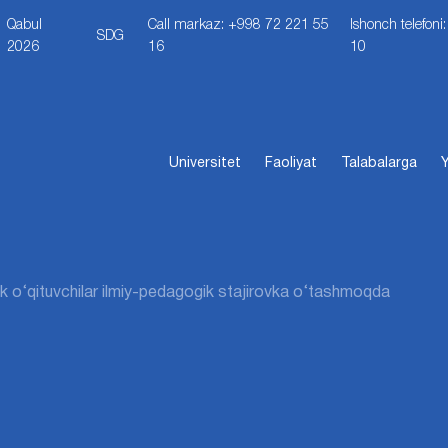
Qabul
Call markaz: +998 72 221 55
Ishonch telefon
SDG
2026
16
10
Universitet
Faoliyat
Talabalarga
Y
k o‘qituvchilar ilmiy-pedagogik stajirovka o‘tashmoqda