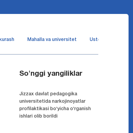
 kurash
Mahalla va universitet
Ustozlar suhbatin 
So'nggi yangiliklar
Jizzax davlat pedagogika
universitetida narkojinoyatlar
profilaktikasi bo‘yicha o‘rganish
ishlari olib borildi