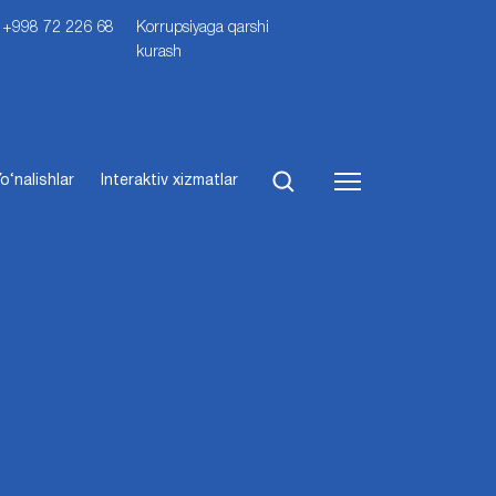
i: +998 72 226 68
Korrupsiyaga qarshi
kurash
o‘nalishlar
Interaktiv xizmatlar