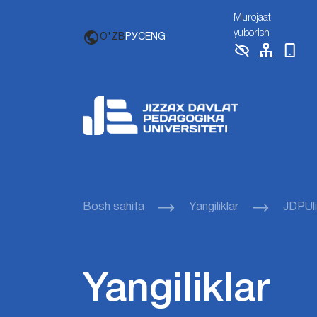
Murojaat
yuborish
O'ZB
РУС
ENG
Bosh sahifa
Yangiliklar
JDPUli
Yangiliklar