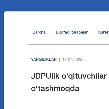
Barcha
Ekofaol talabalar
Karer
YANGILIKLAR
17/07/2022
|
JDPUlik o‘qituvchilar
o‘tashmoqda