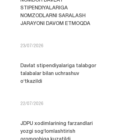
NOMDOR DAVLAT
STIPENDIYALARIGA
NOMZODLARNI SARALASH
JARAYONI DAVOM ETMOQDA
23/07/2026
Davlat stipendiyalariga talabgor
talabalar bilan uchrashuv
o‘tkazildi
22/07/2026
JDPU xodimlarining farzandlari
yozgi sog‘lomlashtirish
oromgohiga kuzatildi