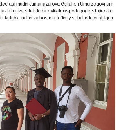
 kafedrasi mudiri Jumanazarova Guljahon Umurzoqovnani
lat universitetida bir oylik ilmiy-pedagogik stajirovka
i, kutubxonalari va boshqa ta’limiy sohalarda erishilgan