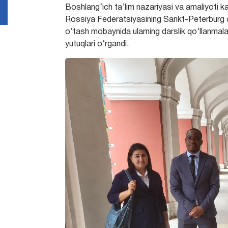
Boshlang‘ich ta’lim nazariyasi va amaliyoti
Rossiya Federatsiyasining Sankt-Peterburg dav
o‘tash mobaynida ularning darslik qo‘llanmalar
yutuqlari o‘rgandi.