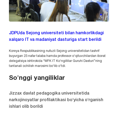
JDPUda Sejong universiteti bilan hamkorlikdagi
xalqaro IT va madaniyat dasturiga start berildi
Koreya Respublikasining nufuzli Sejong universitetidan tashrif
buyurgan 23 nafar talaba hamda professor-o‘qituvchilardan iborat
delegatsiya ishtirokida “WFK IT Ko‘ngillilar Guruhi Dasturi”ning
tantanali ochilish marosimi bo‘lib o‘tdi.
So'nggi yangiliklar
Jizzax davlat pedagogika universitetida
narkojinoyatlar profilaktikasi bo‘yicha o‘rganish
ishlari olib borildi