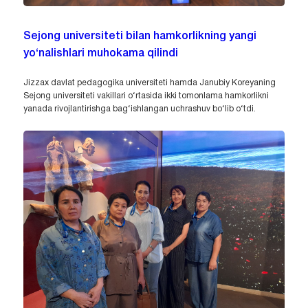
Sejong universiteti bilan hamkorlikning yangi
yo‘nalishlari muhokama qilindi
Jizzax davlat pedagogika universiteti hamda Janubiy Koreyaning
Sejong universiteti vakillari o‘rtasida ikki tomonlama hamkorlikni
yanada rivojlantirishga bag‘ishlangan uchrashuv bo‘lib o‘tdi.