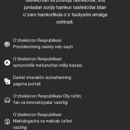
tashkilotlari va boshqa tashkilotlar, shu
jumladan xorijiy hamkor tashkilotlar bilan
oʻzaro hamkorlikda oʻz faoliyatini amalga
oshiradi.
Oʻzbekiston Respublikasi
Prezidentining rasmiy veb-sayti
Oʻzbekiston Respublikasi
qonunchilik maʼlumotlari milliy bazasi
Davlat interaktiv xizmatlarining
yagona portali
Oʻzbekiston Respublikasi Oliy taʼlim,
fan va innovatsiyalar vazirligi
Oʻzbekiston Respublikasi
Maktabgacha va maktab taʼlimi
vazirligi