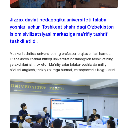
Jizzax davlat pedagogika universiteti talaba-
yoshlari uchun Toshkent shahridagi O‘zbekiston
Islom sivilizatsiyasi markaziga ma’rifiy tashrif
tashkil etildi.
Mazkur tashrifda universitetning professor-o‘qituvchilari hamda
O‘zbekiston Yoshlar ittifoqi universitet boshlang‘ich tashkilotining
yetakchilari ishtirok etdi. Ma’rifiy safar talaba-yoshlarda milliy
o‘zlikni anglash, tarixiy xotiraga hurmat, vatanparvarlik tuyg‘ularini...