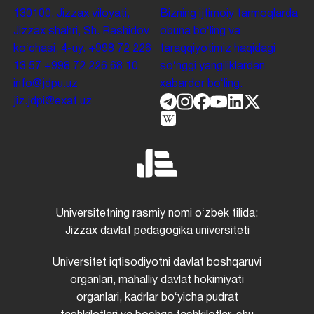
130100. Jizzax viloyati,
Bizning ijtimoiy tarmoqlarda
Jizzax shahri, Sh. Rashidov
obuna boʻling va
koʻchasi, 4-uy.
+998 72 226
taraqqiyotimiz haqidagi
13 57
+998 72 226 68 10
soʻnggi yangiliklardan
info@jdpu.uz
xabardor boʻling.
jiz.jdpi@exat.uz
Universitetning rasmiy nomi oʻzbek tilida:
Jizzax davlat pedagogika universiteti
Universitet iqtisodiyotni davlat boshqaruvi
organlari, mahalliy davlat hokimiyati
organlari, kadrlar boʻyicha pudrat