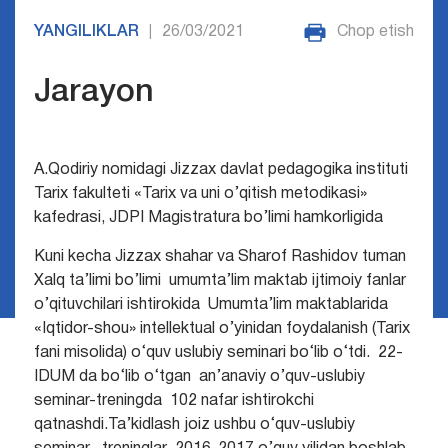
YANGILIKLAR
26/03/2021
Chop etish
|
Jarayon
A.Qodiriy nomidagi Jizzax davlat pedagogika instituti
Tarix fakulteti «Tarix va uni o’qitish metodikasi»
kafedrasi, JDPI Magistratura bo’limi hamkorligida
Kuni kecha Jizzax shahar va Sharof Rashidov tuman
Xalq ta’limi bo’limi umumta’lim maktab ijtimoiy fanlar
o’qituvchilari ishtirokida Umumta’lim maktablarida
«Iqtidor-shou» intellektual o’yinidan foydalanish (Tarix
fani misolida) o‘quv uslubiy seminari bo‘lib o‘tdi. 22-
IDUM da bo‘lib o‘tgan an’anaviy o’quv-uslubiy
seminar-treningda 102 nafar ishtirokchi
qatnashdi.Ta’kidlash joiz ushbu o‘quv-uslubiy