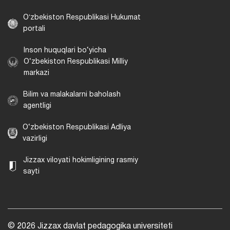
Oʻzbekiston Respublikasi Hukumat
portali
Inson huquqlari bo‘yicha
O‘zbekiston Respublikasi Milliy
markazi
Bilim va malakalarni baholash
agentligi
O‘zbekiston Respublikasi Adliya
vazirligi
Jizzax viloyati hokimligining rasmiy
sayti
© 2026 Jizzax davlat pedagogika universiteti