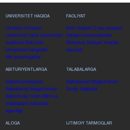
UNIVERSITET HAQIDA
FAOLIYAT
Umumiy maʼlumot
Ilmiy faoliyat
Oʻquv jarayoni
Universitet tarixi
Universitet
Xalqaro munosabatlar
tuzilmasi
Rektorat
Moliyaviy faoliyat
Yoshlar
Universitet kengashi
siyosati
Me'yoriy hujjatlar
ABITURIYENTLARGA
TALABALARGA
Qabul komissiyasi
Bakalavriat
Magistratura
Bakalavriat
Magistratura
Xorijiy talabalar
Ikkinchi oliy taʼlim
Bilim va
malakalarni baholash
agentligi
ALOQA
IJTIMOIY TARMOQLAR