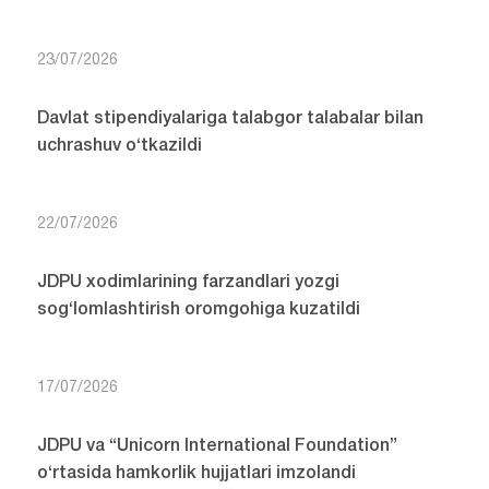
23/07/2026
Davlat stipendiyalariga talabgor talabalar bilan
uchrashuv o‘tkazildi
22/07/2026
JDPU xodimlarining farzandlari yozgi
sog‘lomlashtirish oromgohiga kuzatildi
17/07/2026
JDPU va “Unicorn International Foundation”
o‘rtasida hamkorlik hujjatlari imzolandi