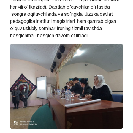
seminar –treninglar 2016-2017 o’quv yilidan boshlab
har yili o‘tkaziladi. Dastlab o’quvchilar o‘rtasida
songra oqituvchilarda va so‘ngida Jizzxa davlat
pedagogika instituti magistrlari ham qamrab olgan
o‘quv uslubiy seminar trening tizmli ravishda
bosqichma –bosqich davom ettiriladi.