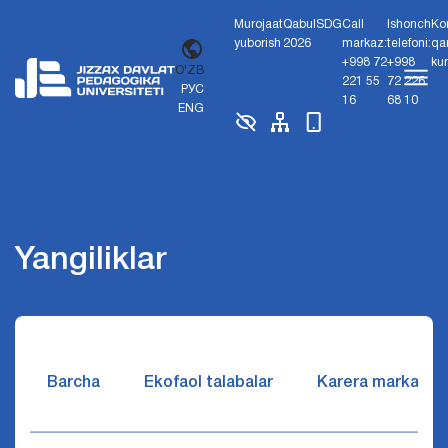
Murojaat
Qabul
SDG
Call
Ishonch
Ko
yuborish
2026
markaz:
telefoni:
qa
+998 72
+998
ku
O'ZB
221 55
72 226
РУС
16
68 10
ENG
Yangiliklar
Barcha
Ekofaol talabalar
Karera markazi