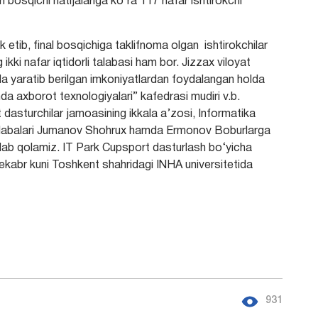
h bosqichi natijalariga ko‘ra 117 nafar ishtirokchi
etib, final bosqichiga taklifnoma olgan ishtirokchilar
ikki nafar iqtidorli talabasi ham bor. Jizzax viloyat
da yaratib berilgan imkoniyatlardan foydalangan holda
da axborot texnologiyalari” kafedrasi mudiri v.b.
dasturchilar jamoasining ikkala a’zosi, Informatika
s talabalari Jumanov Shohrux hamda Ermonov Boburlarga
lab qolamiz. IT Park Cupsport dasturlash bo‘yicha
-dekabr kuni Toshkent shahridagi INHA universitetida
931