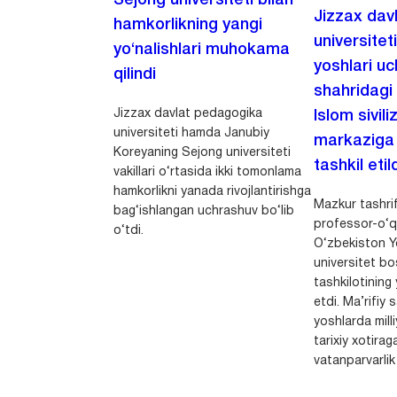
Jizzax dav
hamkorlikning yangi
universitet
yo‘nalishlari muhokama
yoshlari u
qilindi
shahridagi
Jizzax davlat pedagogika
Islom sivili
universiteti hamda Janubiy
markaziga m
Koreyaning Sejong universiteti
tashkil etild
vakillari o‘rtasida ikki tomonlama
hamkorlikni yanada rivojlantirishga
Mazkur tashrif
bag‘ishlangan uchrashuv bo‘lib
professor-o‘q
o‘tdi.
O‘zbekiston Yo
universitet bo
tashkilotining 
etdi. Ma’rifiy 
yoshlarda milli
tarixiy xotirag
vatanparvarlik t