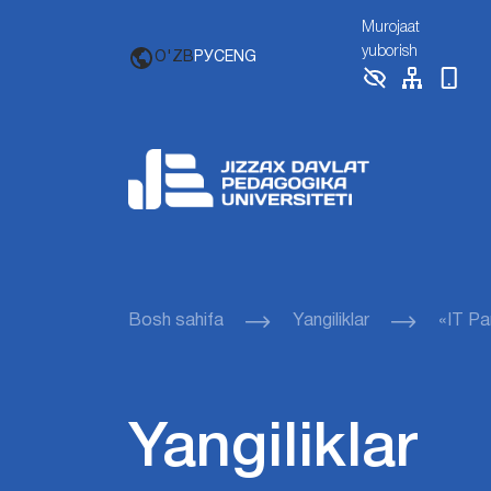
Murojaat
yuborish
O'ZB
РУС
ENG
Bosh sahifa
Yangiliklar
«IT Pa
Yangiliklar