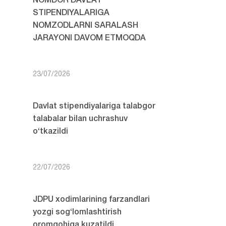
NOMDOR DAVLAT
STIPENDIYALARIGA
NOMZODLARNI SARALASH
JARAYONI DAVOM ETMOQDA
23/07/2026
Davlat stipendiyalariga talabgor
talabalar bilan uchrashuv
o‘tkazildi
22/07/2026
JDPU xodimlarining farzandlari
yozgi sog‘lomlashtirish
oromgohiga kuzatildi