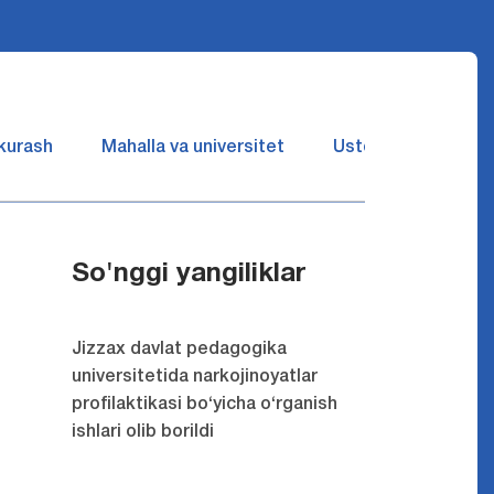
 kurash
Mahalla va universitet
Ustozlar suhbatin 
So'nggi yangiliklar
Jizzax davlat pedagogika
universitetida narkojinoyatlar
profilaktikasi bo‘yicha o‘rganish
ishlari olib borildi