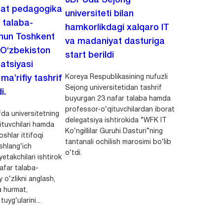
lat pedagogika
universiteti bilan
i talaba-
hamkorlikdagi xalqaro IT
chun Toshkent
va madaniyat dasturiga
 O‘zbekiston
start berildi
zatsiyasi
Koreya Respublikasining nufuzli
a’rifiy tashrif
Sejong universitetidan tashrif
i.
buyurgan 23 nafar talaba hamda
professor-o‘qituvchilardan iborat
da universitetning
delegatsiya ishtirokida “WFK IT
ituvchilari hamda
Ko‘ngillilar Guruhi Dasturi”ning
shlar ittifoqi
tantanali ochilish marosimi bo‘lib
shlang‘ich
o‘tdi.
yetakchilari ishtirok
safar talaba-
y o‘zlikni anglash,
a hurmat,
uyg‘ularini...