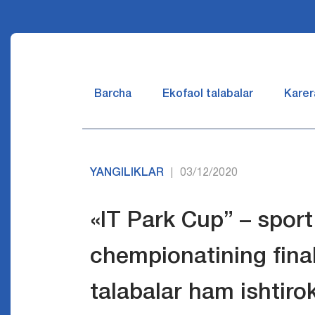
Barcha
Ekofaol talabalar
Karer
YANGILIKLAR
03/12/2020
|
«IT Park Cup” – sport
chempionatining fina
talabalar ham ishtirok