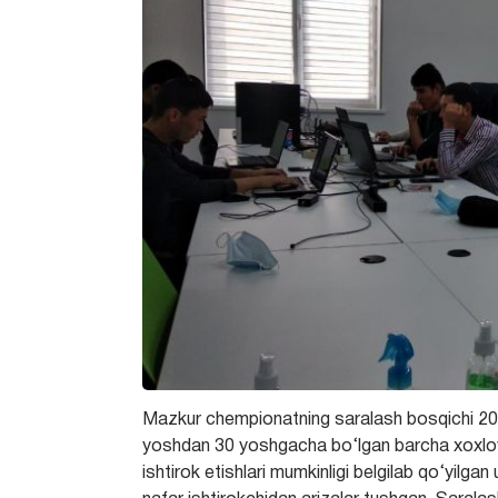
Mazkur chempionatning saralash bosqichi 2020
yoshdan 30 yoshgacha bo‘lgan barcha xoxlovch
ishtirok etishlari mumkinligi belgilab qo‘yil