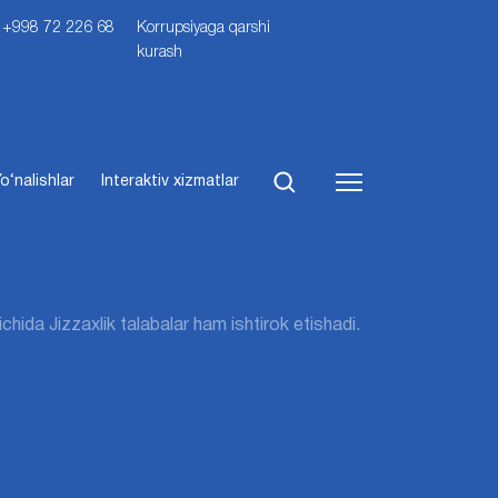
i: +998 72 226 68
Korrupsiyaga qarshi
kurash
o‘nalishlar
Interaktiv xizmatlar
hida Jizzaxlik talabalar ham ishtirok etishadi.