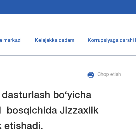
a markazi
Kelajakka qadam
Korrupsiyaga qarshi
Chop etish
 dasturlash bo‘yicha
l bosqichida Jizzaxlik
 etishadi.