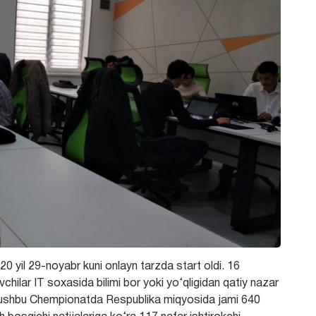
 yil 29-noyabr kuni onlayn tarzda start oldi. 16
ilar IT soxasida bilimi bor yoki yo‘qligidan qatiy nazar
gan ushbu Chempionatda Respublika miqyosida jami 640