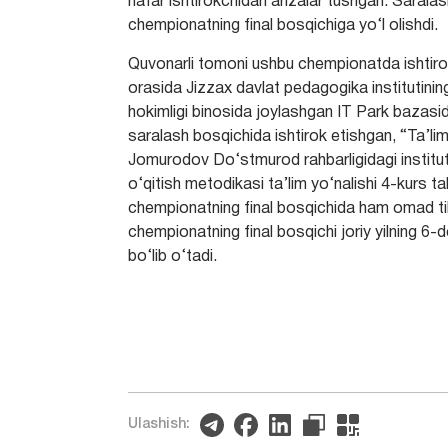
nafar ishtirokchidan arizalar tushgan. Saralas
chempionatning final bosqichiga yo‘l olishdi.
Quvonarli tomoni ushbu chempionatda ishtirok 
orasida Jizzax davlat pedagogika institutining 
hokimligi binosida joylashgan IT Park bazasi
saralash bosqichida ishtirok etishgan, “Ta’lim
Jomurodov Do‘stmurod rahbarligidagi institut 
o‘qitish metodikasi ta’lim yo‘nalishi 4-kur
chempionatning final bosqichida ham omad ti
chempionatning final bosqichi joriy yilning 6
bo‘lib o‘tadi.
Ulashish: