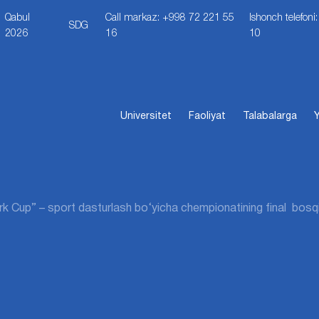
Qabul
Call markaz: +998 72 221 55
Ishonch telefon
SDG
2026
16
10
Universitet
Faoliyat
Talabalarga
Y
rk Cup” – sport dasturlash bo‘yicha chempionatining final bosqic