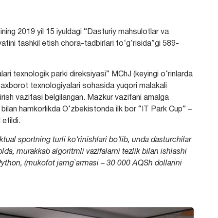
ing 2019 yil 15 iyuldagi “Dasturiy mahsulotlar va
atini tashkil etish chora-tadbirlari to‘g‘risida”gi 589-
ri texnologik parki direksiyasi” MChJ (keyingi o‘rinlarda
ib axborot texnologiyalari sohasida yuqori malakali
irish vazifasi belgilangan. Mazkur vazifani amalga
 bilan hamkorlikda O‘zbekistonda ilk bor “IT Park Cup” –
etildi.
ktual sportning turli
ko‘rinishlari bo‘lib,
unda dasturchilar
olda,
murakkab algoritmli vazifalarni tezlik bilan ishlashi
Python,
(mukofot jamg`armasi – 30 000
AQSh
dollarini