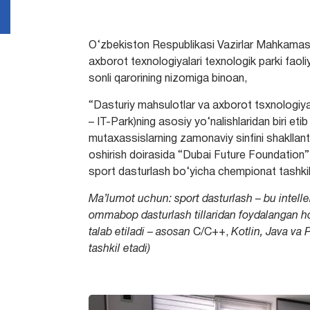
O‘zbekiston Respublikasi Vazirlar Mahkamasin
axborot texnologiyalari texnologik parki faoliy
sonli qarorining nizomiga binoan,
“Dasturiy mahsulotlar va axborot tsxnologiyala
– IT-Park)ning asosiy yo‘nalishlaridan biri et
mutaxassislarning zamonaviy sinfini shakllant
oshirish doirasida “Dubai Future Foundation”
sport dasturlash bo‘yicha chempionat tashkil 
Ma’lumot uchun: sport dasturlash – bu intelle
ommabop dasturlash tillaridan foydalangan
h
talab etiladi – asosan
C/C++,
Kotlin, Java
va
tashkil etadi)