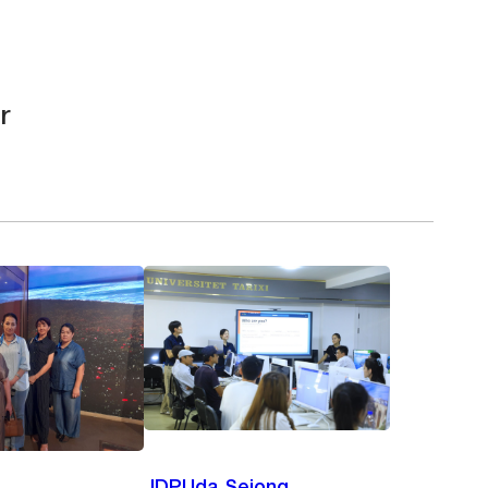
r
JDPUda Sejong