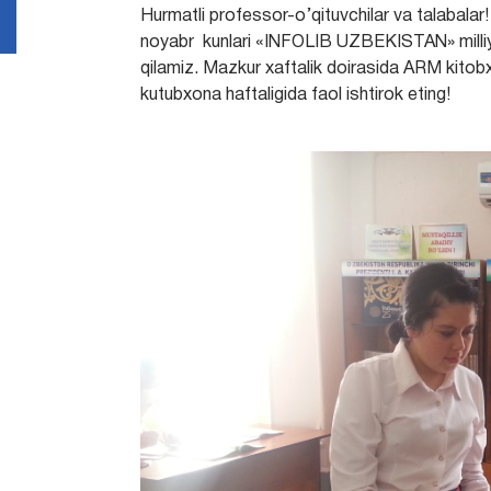
Hurmatli professor-o’qituvchilar va talabalar
noyabr kunlari «INFOLIB UZBEKISTAN» milliy 
qilamiz. Mazkur xaftalik doirasida ARM kitobx
kutubxona haftaligida faol ishtirok eting!