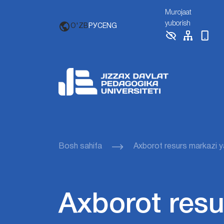
Murojaat
yuborish
O'ZB
РУС
ENG
Bosh sahifa
Axborot resurs markazi yan
Axborot resur