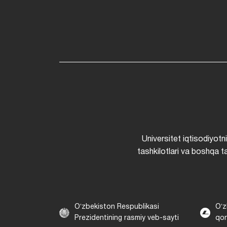
Universitet iqtisodiyotn
tashkilotlari va boshqa ta
Oʻzbekiston Respublikasi
Oʻz
Prezidentining rasmiy veb-sayti
qon