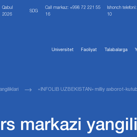
Qabul
Call markaz: +998 72 221 55
Ishonch telefon
SDG
2026
16
10
Universitet
Faoliyat
Talabalarga
Y
giliklari
«INFOLIB UZBEKISTAN» milliy axborot-kutubxo
s markazi yangili