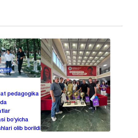
lat pedagogika
ida
tlar
asi bo‘yicha
hlari olib borildi