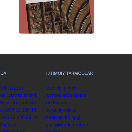
OQA
IJTIMOIY TARMOQLAR
100. Jizzax
Bizning ijtimoiy
yati, Jizzax shahri,
tarmoqlarda obuna
 Rashidov koʻchasi,
boʻling va
y.
+998 72 226 13
taraqqiyotimiz
+998 72 226 68 10
haqidagi soʻnggi
o@jdpu.uz
yangiliklardan xabardor