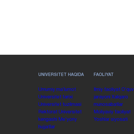
UNIVERSITET HAQIDA
FAOLIYAT
Umumiy maʼlumot
Ilmiy faoliyat
Oʻquv
Universitet tarixi
jarayoni
Xalqaro
Universitet tuzilmasi
munosabatlar
Rektorat
Universitet
Moliyaviy faoliyat
kengashi
Me'yoriy
Yoshlar siyosati
hujjatlar