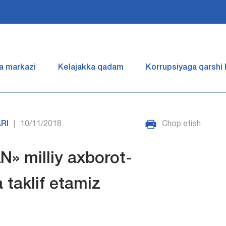
a markazi
Kelajakka qadam
Korrupsiyaga qarshi
RI
10/11/2018
Chop etish
|
» milliy axborot-
 taklif etamiz