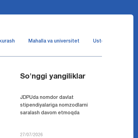
 kurash
Mahalla va universitet
Ustozlar suhbatin 
So'nggi yangiliklar
JDPUda nomdor davlat
stipendiyalariga nomzodlarni
saralash davom etmoqda
27/07/2026