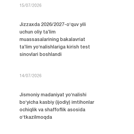
15/07/2026
Jizzaxda 2026/2027-o‘quv yili
uchun oliy ta’lim
muassasalarining bakalavriat
ta’lim yo‘nalishlariga kirish test
sinovlari boshlandi
14/07/2026
Jismoniy madaniyat yo‘nalishi
bo‘yicha kasbiy (ijodiy) imtihonlar
ochiqlik va shaffoflik asosida
o‘tkazilmoqda