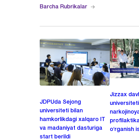
Barcha Rubrikalar
Jizzax dav
JDPUda Sejong
universitet
universiteti bilan
narkojinoya
hamkorlikdagi xalqaro IT
profilaktik
va madaniyat dasturiga
o‘rganish is
start berildi