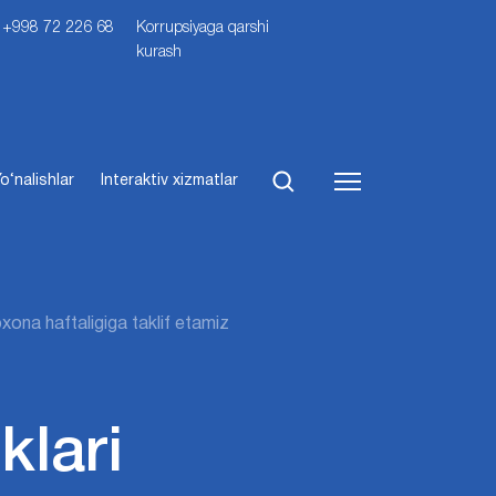
i: +998 72 226 68
Korrupsiyaga qarshi
kurash
o‘nalishlar
Interaktiv xizmatlar
na haftaligiga taklif etamiz
klari