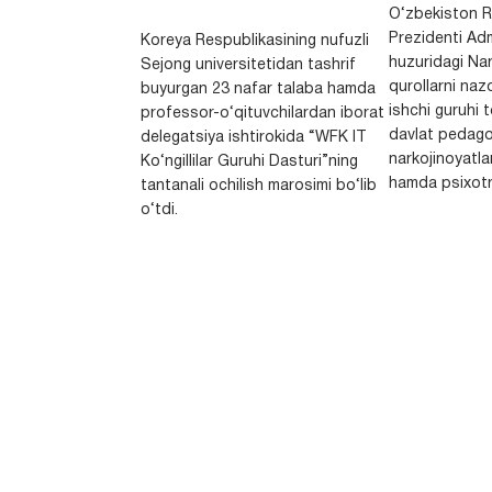
O‘zbekiston R
Prezidenti Adm
Koreya Respublikasining nufuzli
huzuridagi Nar
Sejong universitetidan tashrif
qurollarni nazo
buyurgan 23 nafar talaba hamda
ishchi guruhi
professor-o‘qituvchilardan iborat
davlat pedago
delegatsiya ishtirokida “WFK IT
narkojinoyatlar
Ko‘ngillilar Guruhi Dasturi”ning
hamda psixotr
tantanali ochilish marosimi bo‘lib
o‘tdi.