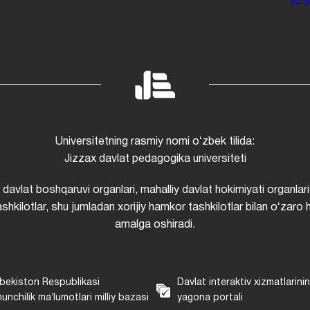
jiz
Universitetning rasmiy nomi oʻzbek tilida:
Jizzax davlat pedagogika universiteti
i davlat boshqaruvi organlari, mahalliy davlat hokimiyati organlari
shkilotlar, shu jumladan xorijiy hamkor tashkilotlar bilan oʻzaro 
amalga oshiradi.
bekiston Respublikasi
Davlat interaktiv xizmatlarini
unchilik maʼlumotlari milliy bazasi
yagona portali