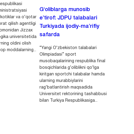
espublikasi
G‘oliblarga munosib
inistratsiyasi
kotiklar va o‘qotar
e’tirof: JDPU talabalari
rat qilish agentligi
Turkiyada ijodiy-ma’rifiy
 tomonidan Jizzax
safarda
gika universitetida
ning oldini olish
“Yangi O‘zbekiston talabalari
op moddalarning...
Olimpiadasi” sport
musobaqalarining respublika final
bosqichlarida g‘oliblikni qo‘lga
kiritgan sportchi talabalar hamda
ularning murabbiylarini
rag‘batlantirish maqsadida
Universitet rektorining tashabbusi
bilan Turkiya Respublikasiga...