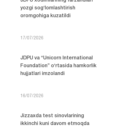
JDPU xodimlarining farzandlari
yozgi sog‘lomlashtirish
oromgohiga kuzatildi
17/07/2026
JDPU va “Unicorn International
Foundation” o‘rtasida hamkorlik
hujjatlari imzolandi
16/07/2026
Jizzaxda test sinovlarining
ikkinchi kuni davom etmoqda