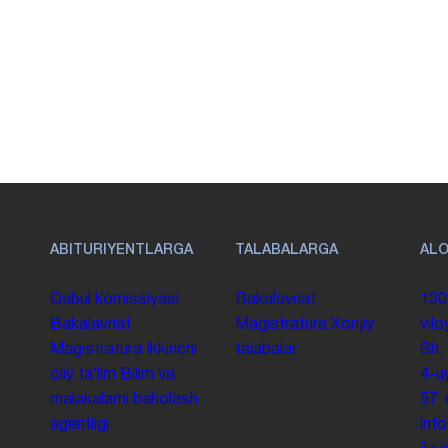
ABITURIYENTLARGA
TALABALARGA
AL
Qabul komissiyasi
Bakalavriat
130
Bakalavriat
Magistratura
Xorijiy
vilo
Magistratura
Ikkinchi
talabalar
Sh.
oliy taʼlim
Bilim va
4-u
malakalarni baholash
57
agentligi
inf