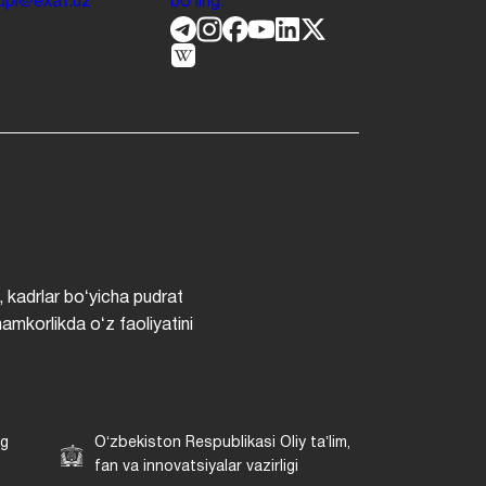
.jdpi@exat.uz
boʻling.
, kadrlar boʻyicha pudrat
hamkorlikda oʻz faoliyatini
ng
Oʻzbekiston Respublikasi Oliy taʼlim,
fan va innovatsiyalar vazirligi