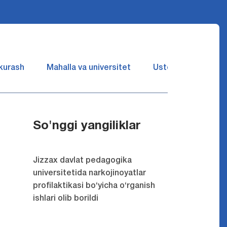
 kurash
Mahalla va universitet
Ustozlar suhbatin 
So'nggi yangiliklar
Jizzax davlat pedagogika
universitetida narkojinoyatlar
profilaktikasi bo‘yicha o‘rganish
ishlari olib borildi