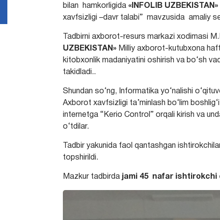
bilan hamkorligida
«INFOLIB UZBEKISTAN»
xavfsizligi –davr talabi” mavzusida amaliy sem
Tadbirni axborot-resurs markazi xodimasi M.
UZBEKISTAN»
Milliy axborot-kutubxona hafta
kitobxonlik madaniyatini oshirish va bo‘sh va
takidladi..
Shundan so‘ng, Informatika yo‘nalishi o‘qitu
Axborot xavfsizligi ta’minlash bo‘lim boshlig‘
internetga “Kerio Control” orqali kirish va u
o‘tdilar.
Tadbir yakunida faol qantashgan ishtirokchil
topshirildi.
Mazkur tadbirda
jami 45 nafar ishtirokchi