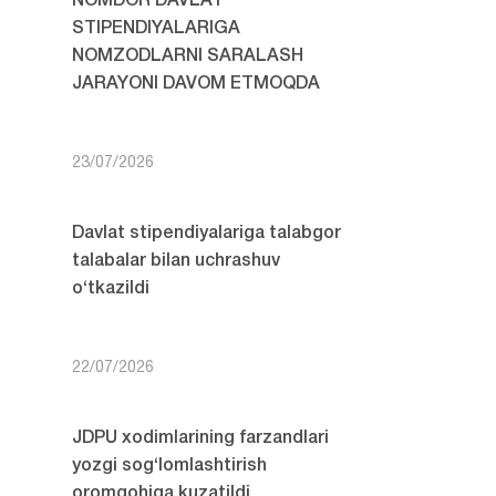
NOMDOR DAVLAT
STIPENDIYALARIGA
NOMZODLARNI SARALASH
JARAYONI DAVOM ETMOQDA
23/07/2026
Davlat stipendiyalariga talabgor
talabalar bilan uchrashuv
o‘tkazildi
22/07/2026
JDPU xodimlarining farzandlari
yozgi sog‘lomlashtirish
oromgohiga kuzatildi