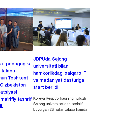
JDPUda Sejong
lat pedagogika
universiteti bilan
i talaba-
hamkorlikdagi xalqaro IT
chun Toshkent
va madaniyat dasturiga
 O‘zbekiston
start berildi
zatsiyasi
Koreya Respublikasining nufuzli
a’rifiy tashrif
Sejong universitetidan tashrif
i.
buyurgan 23 nafar talaba hamda