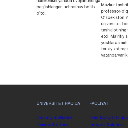
hamkorlikni yanada rivojlantirishga
Mazkur tashrif
bag‘ishlangan uchrashuv bo‘lib
professor-o‘q
o‘tdi.
O‘zbekiston Yo
universitet bo
tashkilotining 
etdi. Ma’rifiy 
yoshlarda milli
tarixiy xotirag
vatanparvarlik t
UNIVERSITET HAQIDA
FAOLIYAT
Umumiy maʼlumot
Ilmiy faoliyat
Oʻquv
Universitet tarixi
jarayoni
Xalqaro