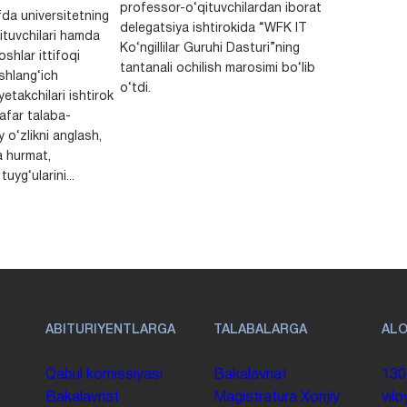
professor-o‘qituvchilardan iborat
da universitetning
delegatsiya ishtirokida “WFK IT
ituvchilari hamda
Ko‘ngillilar Guruhi Dasturi”ning
shlar ittifoqi
tantanali ochilish marosimi bo‘lib
shlang‘ich
o‘tdi.
yetakchilari ishtirok
safar talaba-
y o‘zlikni anglash,
a hurmat,
uyg‘ularini...
ABITURIYENTLARGA
TALABALARGA
AL
Qabul komissiyasi
Bakalavriat
130
Bakalavriat
Magistratura
Xorijiy
vilo