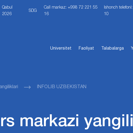
Qabul
Call markaz: +998 72 221 55
Ishonch telefon
SDG
2026
16
10
Universitet
Faoliyat
Talabalarga
Y
giliklari
INFOLIB UZBEKISTAN
s markazi yangili