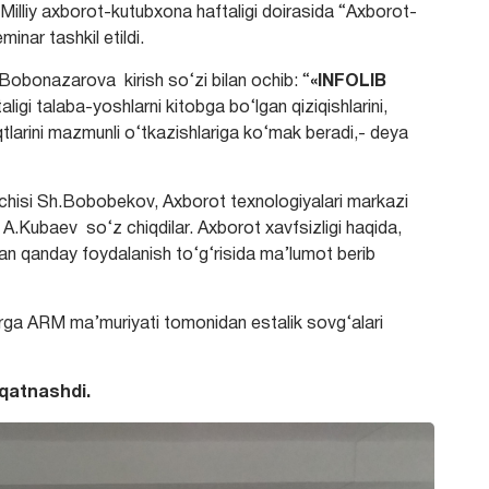
Milliy axborot-kutubxona haftaligi doirasida “Axborot-
inar tashkil etildi.
Bobonazarova kirish so‘zi bilan ochib: “
«INFOLIB
ligi talaba-yoshlarni kitobga bo‘lgan qiziqishlarini,
qtlarini mazmunli o‘tkazishlariga ko‘mak beradi,- deya
vchisi Sh.Bobobekov, Axborot texnologiyalari markazi
i A.Kubaev so‘z chiqdilar. Axborot xavfsizligi haqida,
ndan qanday foydalanish to‘g‘risida ma’lumot berib
arga ARM ma’muriyati tomonidan estalik sovg‘alari
 qatnashdi.