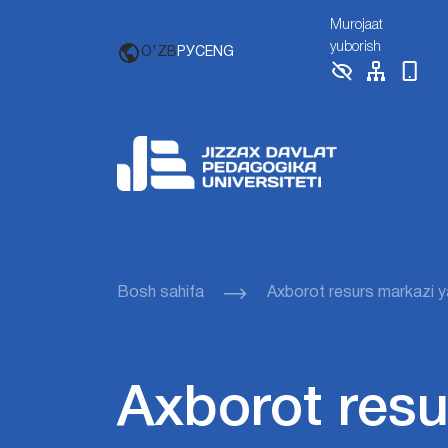
Murojaat
yuborish
O'ZB
РУС
ENG
Bosh sahifa
Axborot resurs markazi yan
Axborot resur