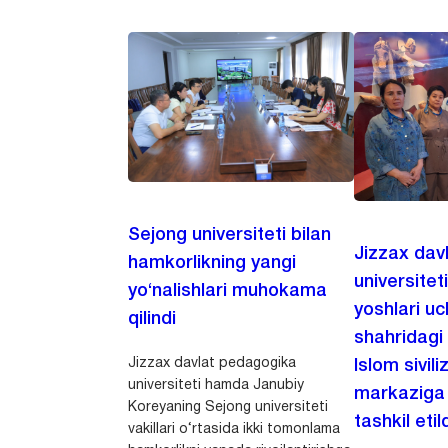
Sejong universiteti bilan
Jizzax dav
hamkorlikning yangi
universitet
yo‘nalishlari muhokama
yoshlari u
qilindi
shahridagi
Jizzax davlat pedagogika
Islom sivili
universiteti hamda Janubiy
markaziga m
Koreyaning Sejong universiteti
tashkil etild
vakillari o‘rtasida ikki tomonlama