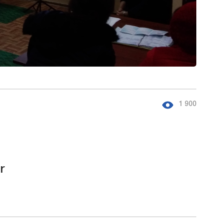
1 900
r