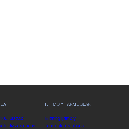
OQA
IJTIMOIY TARMOQLAR
100. Jizzax
Bizning ijtimoiy
yati, Jizzax shahri,
tarmoqlarda obuna