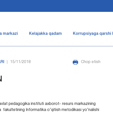
a markazi
Kelajakka qadam
Korrupsiyaga qarshi
RI
15/11/2018
Chop etish
|
N
davlat pedagogika instituti axborot- resurs markazining
 fakultetining Informatika o‘qitish metodikasi yo‘nalishi