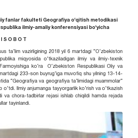
iy fanlar fakulteti Geografiya o‘qitish metodikasi
spublika ilmiy-amaliy konferensiyasi bo‘yicha
 I S O B O T
s ta’lim vazirligining 2018 yil 6 martdagi “O‘zbekiston
ublika miqyosida o‘tkaziladigan ilmiy va ilmiy-texnik
li Farmoyishiga ko‘ra O‘zbekiston Respublikasi Oliy va
2-martdagi 233-son buyrug‘iga muvofiq shu yilning 13-14-
tutida “Geografiya va geografiya ta’limidagi muammolar”
b o‘tdi. Ilmiy anjumanga tayyorgarlik ko‘rish va o‘tkazish
ldi va chora-tadbirlar rejasi ishlab chiqildi hamda rejada
lar tayinlandi.