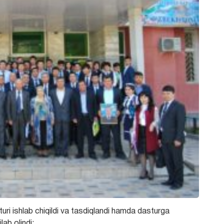
uri ishlab chiqildi va tasdiqlandi hamda dasturga
lab olindi: