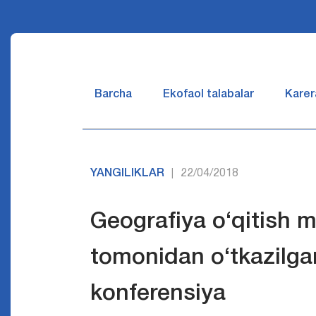
Barcha
Ekofaol talabalar
Karer
YANGILIKLAR
22/04/2018
|
Geografiya o‘qitish m
tomonidan o‘tkazilgan
konferensiya