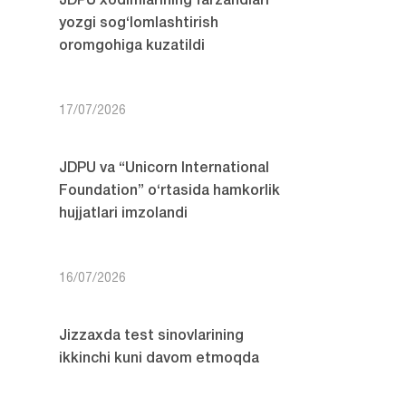
JDPU xodimlarining farzandlari
yozgi sog‘lomlashtirish
oromgohiga kuzatildi
17/07/2026
JDPU va “Unicorn International
Foundation” o‘rtasida hamkorlik
hujjatlari imzolandi
16/07/2026
Jizzaxda test sinovlarining
ikkinchi kuni davom etmoqda