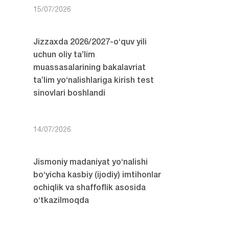
15/07/2026
Jizzaxda 2026/2027-o‘quv yili
uchun oliy ta’lim
muassasalarining bakalavriat
ta’lim yo‘nalishlariga kirish test
sinovlari boshlandi
14/07/2026
Jismoniy madaniyat yo‘nalishi
bo‘yicha kasbiy (ijodiy) imtihonlar
ochiqlik va shaffoflik asosida
o‘tkazilmoqda