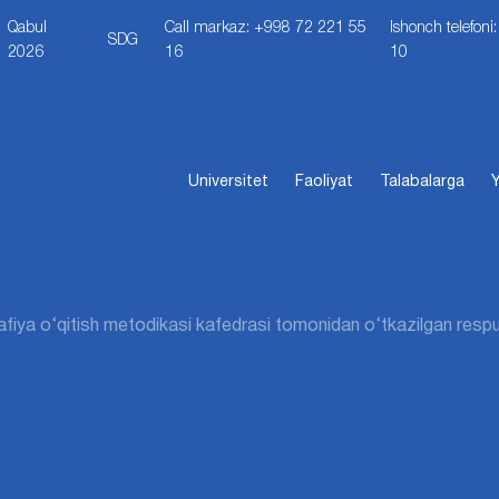
Qabul
Call markaz: +998 72 221 55
Ishonch telefon
SDG
2026
16
10
Universitet
Faoliyat
Talabalarga
Y
fiya o‘qitish metodikasi kafedrasi tomonidan o‘tkazilgan respu