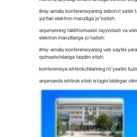
ilmiy-amaliy konferensiyaning axborot xatini 
yurtlari elektron manziliga jo‘natish;
anjumanning taklifnomasini tayyorlash va unin
elektron manzillariga jo‘natish;
ilmiy-amaliy konferensiyaning veb saytini yara
qatnashchilariga taqdim etish;
konferensiya ishtirokchilarining ro‘yxatini tuzi
anjumanda ishtirok etish istagini bildirgan oliml