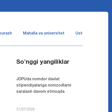
 kurash
Mahalla va universitet
Ustozlar suhbatin 
So'nggi yangiliklar
JDPUda nomdor davlat
stipendiyalariga nomzodlarni
saralash davom etmoqda
27/07/2026