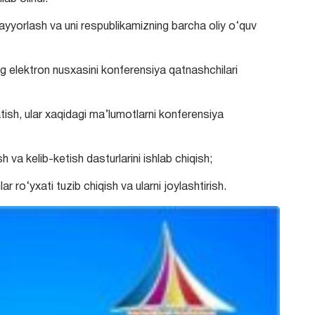
tayyorlash va uni respublikamizning barcha oliy o‘quv
g elektron nusxasini konferensiya qatnashchilari
tish, ular xaqidagi ma’lumotlarni konferensiya
sh va kelib-ketish dasturlarini ishlab chiqish;
ar ro‘yxati tuzib chiqish va ularni joylashtirish.