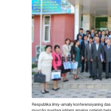
Respublika ilmiy-amaliy konferensiyaning dast
muvofiq quyidagi ishlarni amalga oshirish belgi