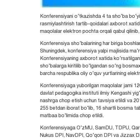
Konferensiyani o‘tkazishda 4 ta sho‘ba bo‘yic
rasmiylashtirish tartib-qoidalari axborot xati
maqolalar elektron pochta orqali qabul qilinib, ul
Konferensiya sho‘balarining har biriga boshlanis
Shuningdek, konferensiya yalpi majlisida ma’r
Konferensiyaning axborot xatida ko‘rsatilgan
sho‘balarga kiritilib bo‘lgandan so‘ng bosma
barcha respublika oliy o‘quv yurtlarining elektr
Konferensiyaga yuborilgan maqolalar jami 120 
davlat pedagogika instituti ilmiy Kengashi yig
nashrga chop etish uchun tavsiya etildi va 20
255 betdan iborat bo‘lib, 16 shartli bosma
matbaa bo‘limida chop etildi.
Konferensiyaga O‘zMU, SamDU, TDPU, Qars
Nukus DPI, NavDPI, Qo‘qon DPI va Jizzax DP