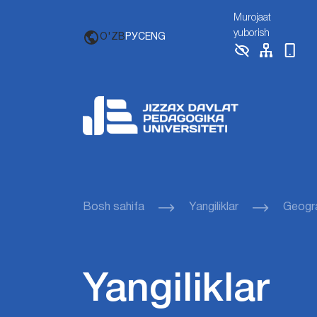
Murojaat
yuborish
O'ZB
РУС
ENG
Bosh sahifa
Yangiliklar
Geogra
Yangiliklar