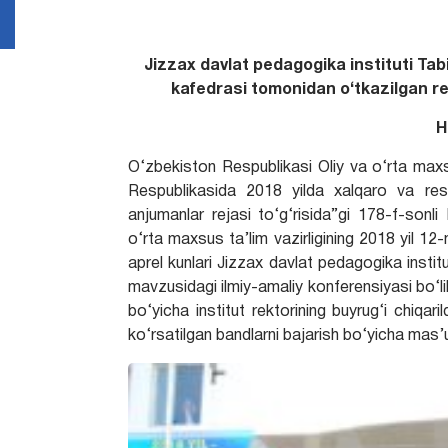
Jizzax davlat pedagogika instituti Tabi
kafedrasi tomonidan o‘tkazilgan re
H
O‘zbekiston Respublikasi Oliy va o‘rta maxsu
Respublikasida 2018 yilda xalqaro va resp
anjumanlar rejasi to‘g‘risida”gi 178-f-son
o‘rta maxsus ta’lim vazirligining 2018 yil 1
aprel kunlari Jizzax davlat pedagogika insti
mavzusidagi
ilmiy-amaliy konferensiyasi bo‘li
bo‘yicha institut rektorining buyrug‘i chiqari
ko‘rsatilgan bandlarni bajarish bo‘yicha mas’ul