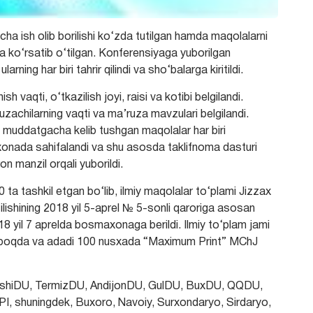
ha ish olib borilishi ko‘zda tutilgan hamda maqolalarni
da ko‘rsatib o‘tilgan. Konferensiyaga yuborilgan
arning har biri tahrir qilindi va sho‘balarga kiritildi.
h vaqti, o‘tkazilish joyi, raisi va kotibi belgilandi.
uzachilarning vaqti va ma’ruza mavzulari belgilandi.
 muddatgacha kelib tushgan maqolalar har biri
xonada sahifalandi va shu asosda taklifnoma dasturi
on manzil orqali yuborildi.
ta tashkil etgan bo‘lib, ilmiy maqolalar to‘plami Jizzax
‘ilishining 2018 yil 5-aprel № 5-sonli qaroriga asosan
18 yil 7 aprelda bosmaxonaga berildi. Ilmiy to‘plam jami
 taboqda va adadi 100 nusxada “Maximum Print” MChJ
hiDU, TermizDU, AndijonDU, GulDU, BuxDU, QQDU,
I, shuningdek, Buxoro, Navoiy, Surxondaryo, Sirdaryo,