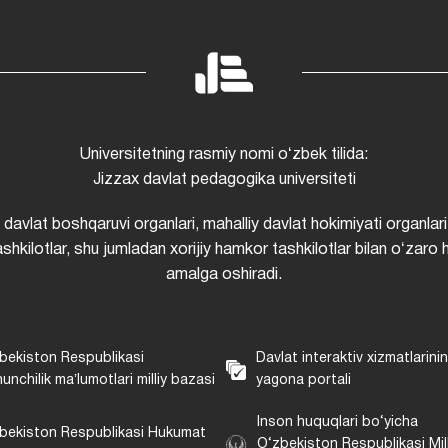
Universitetning rasmiy nomi oʻzbek tilida:
Jizzax davlat pedagogika universiteti
i davlat boshqaruvi organlari, mahalliy davlat hokimiyati organlari
shkilotlar, shu jumladan xorijiy hamkor tashkilotlar bilan oʻzaro 
amalga oshiradi.
bekiston Respublikasi
Davlat interaktiv xizmatlarini
unchilik maʼlumotlari milliy bazasi
yagona portali
Inson huquqlari bo‘yicha
bekiston Respublikasi Hukumat
O‘zbekiston Respublikasi Mill