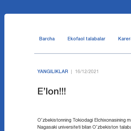
Barcha
Ekofaol talabalar
Karer
YANGILIKLAR
16/12/2021
|
E’lon!!!
O‘zbekistonning Tokiodagi Elchixonasining m
Nagasaki universiteti bilan O‘zbekiston talab