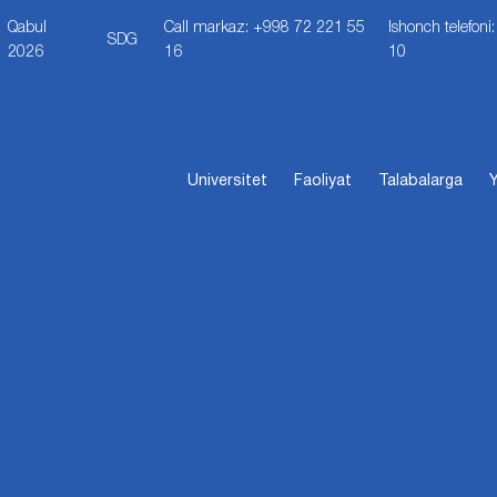
Qabul
Call markaz: +998 72 221 55
Ishonch telefon
SDG
2026
16
10
Universitet
Faoliyat
Talabalarga
Y