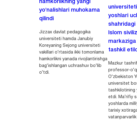
hamkorlikning yangi
universitet
yo‘nalishlari muhokama
yoshlari u
qilindi
shahridagi
Jizzax davlat pedagogika
Islom sivili
universiteti hamda Janubiy
markaziga m
Koreyaning Sejong universiteti
tashkil etild
vakillari o‘rtasida ikki tomonlama
hamkorlikni yanada rivojlantirishga
Mazkur tashrif
bag‘ishlangan uchrashuv bo‘lib
professor-o‘q
o‘tdi.
O‘zbekiston Yo
universitet bo
tashkilotining 
etdi. Ma’rifiy 
yoshlarda milli
tarixiy xotirag
vatanparvarlik t