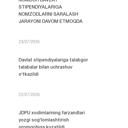
NOMDOR DAVLAT
STIPENDIYALARIGA
NOMZODLARNI SARALASH
JARAYONI DAVOM ETMOQDA
23/07/2026
Davlat stipendiyalariga talabgor
talabalar bilan uchrashuv
o‘tkazildi
22/07/2026
JDPU xodimlarining farzandlari
yozgi sog‘lomlashtirish
oromgohiga kuzatildi