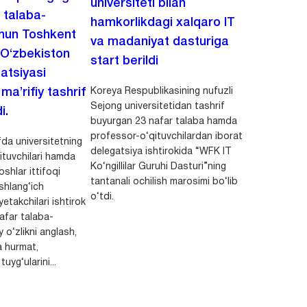
universiteti bilan
i talaba-
hamkorlikdagi xalqaro IT
chun Toshkent
va madaniyat dasturiga
 O‘zbekiston
start berildi
zatsiyasi
Koreya Respublikasining nufuzli
a’rifiy tashrif
Sejong universitetidan tashrif
i.
buyurgan 23 nafar talaba hamda
professor-o‘qituvchilardan iborat
da universitetning
delegatsiya ishtirokida “WFK IT
ituvchilari hamda
Ko‘ngillilar Guruhi Dasturi”ning
shlar ittifoqi
tantanali ochilish marosimi bo‘lib
shlang‘ich
o‘tdi.
yetakchilari ishtirok
safar talaba-
y o‘zlikni anglash,
a hurmat,
uyg‘ularini...