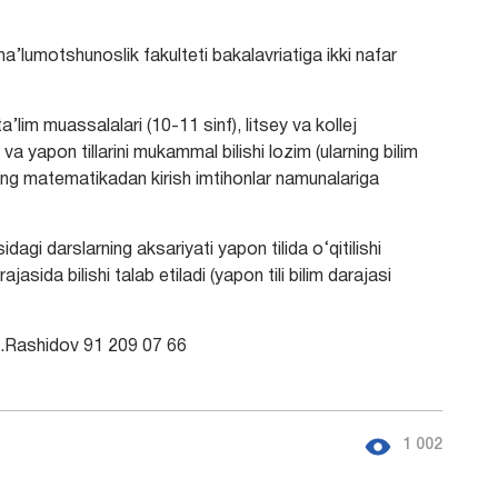
’lumotshunoslik fakulteti bakalavriatiga ikki nafar
lim muassalalari (10-11 sinf), litsey va kollej
 va yapon tillarini mukammal bilishi lozim (ularning bilim
ning matematikadan kirish imtihonlar namunalariga
dagi darslarning aksariyati yapon tilida o‘qitilishi
sida bilishi talab etiladi (yapon tili bilim darajasi
h.Rashidov 91 209 07 66
1 002