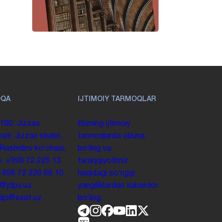
OQA
IJTIMOIY TARMOQLAR
100. Jizzax
Bizning ijtimoiy
yati, Jizzax shahri,
tarmoqlarda obuna
 Rashidov koʻchasi,
boʻling va
y.
+998 72 226 13
taraqqiyotimiz
+998 72 226 68 10
haqidagi soʻnggi
o@jdpu.uz
yangiliklardan xabardor
.jdpi@exat.uz
boʻling.