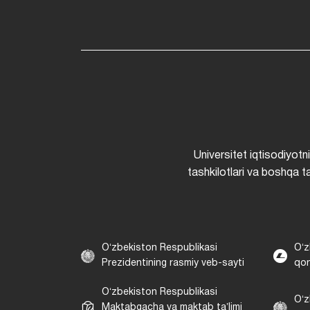
Universitet iqtisodiyotn
tashkilotlari va boshqa ta
Oʻzbekiston Respublikasi
Oʻz
Prezidentining rasmiy veb-sayti
qon
Oʻzbekiston Respublikasi
Oʻz
Maktabgacha va maktab taʼlimi