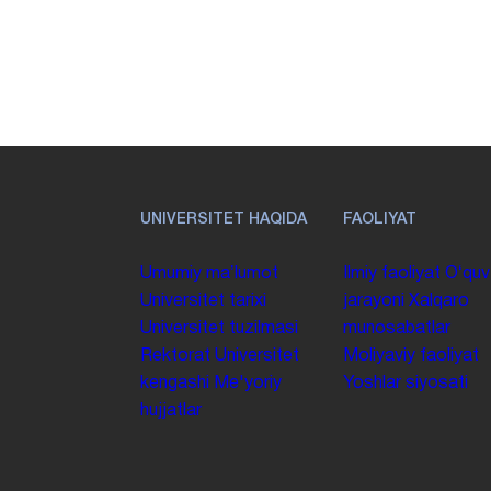
UNIVERSITET HAQIDA
FAOLIYAT
Umumiy maʼlumot
Ilmiy faoliyat
Oʻquv
Universitet tarixi
jarayoni
Xalqaro
Universitet tuzilmasi
munosabatlar
Rektorat
Universitet
Moliyaviy faoliyat
kengashi
Me'yoriy
Yoshlar siyosati
hujjatlar