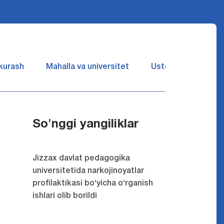
 kurash
Mahalla va universitet
Ustozlar suhbatin 
So'nggi yangiliklar
Jizzax davlat pedagogika
universitetida narkojinoyatlar
profilaktikasi bo‘yicha o‘rganish
ishlari olib borildi