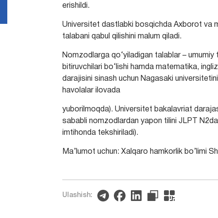
erishildi.
Universitet dastlabki bosqichda Axborot va ma
talabani qabul qilishini malum qiladi.
Nomzodlarga qo‘yiladigan talablar – umumiy ta’
bitiruvchilari bo‘lishi hamda matematika, ingliz
darajisini sinash uchun Nagasaki universiteti
havolalar ilovada
yuborilmoqda). Universitet bakalavriat darajasi
sababli nomzodlardan yapon tilini JLPT N2daraja
imtihonda tekshiriladi).
Ma’lumot uchun: Xalqaro hamkorlik bo’limi S
Ulashish: