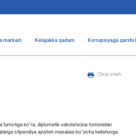
a markazi
Kelajakka qadam
Korrupsiyaga qarshi
Chop etish
a’lumotiga ko‘ra, diplomatik vakolatxona tomonidan
alariga stipendiya ajratish masalasi bo‘yicha kelishuvga