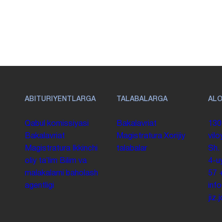
ABITURIYENTLARGA
TALABALARGA
AL
Qabul komissiyasi
Bakalavriat
130
Bakalavriat
Magistratura
Xorijiy
vilo
Magistratura
Ikkinchi
talabalar
Sh.
oliy taʼlim
Bilim va
4-u
malakalarni baholash
57
agentligi
inf
jiz