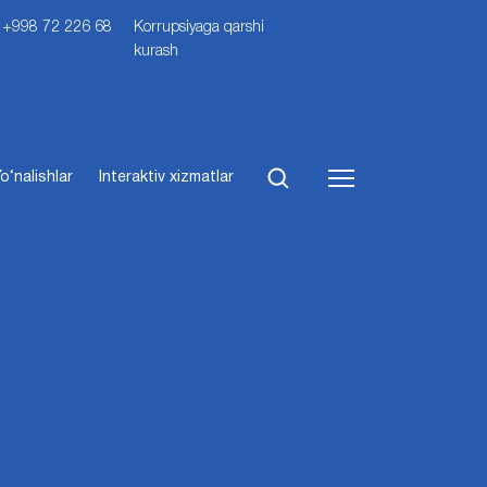
i: +998 72 226 68
Korrupsiyaga qarshi
kurash
o‘nalishlar
Interaktiv xizmatlar