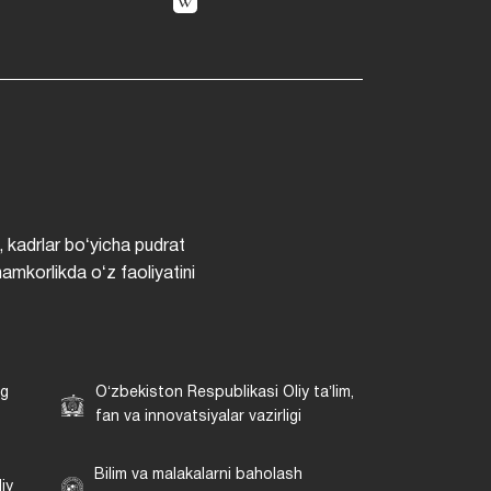
, kadrlar boʻyicha pudrat
hamkorlikda oʻz faoliyatini
ng
Oʻzbekiston Respublikasi Oliy taʼlim,
fan va innovatsiyalar vazirligi
Bilim va malakalarni baholash
iy