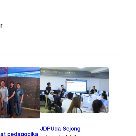
r
JDPUda Sejong
lat pedagogika