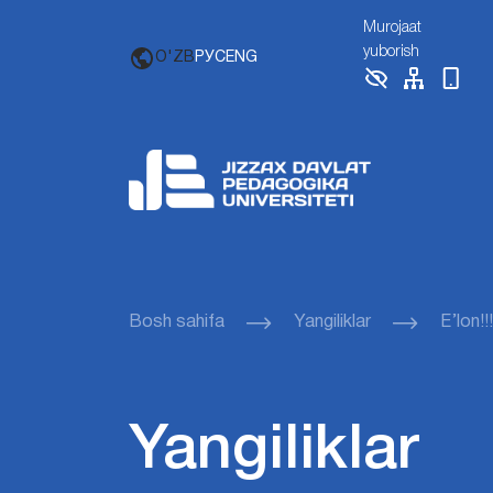
Murojaat
yuborish
O'ZB
РУС
ENG
Bosh sahifa
Yangiliklar
E’lon!!!
Yangiliklar