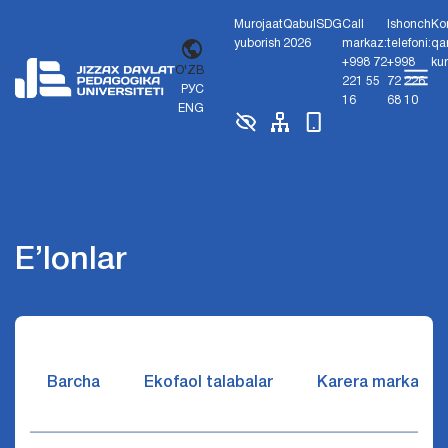
Murojaat
Qabul
SDG
Call
Ishonch
Ko
yuborish
2026
markaz:
telefoni:
qa
+998 72
+998
ku
O'ZB
221 55
72 226
РУС
16
68 10
ENG
E’lonlar
Barcha
Ekofaol talabalar
Karera markazi