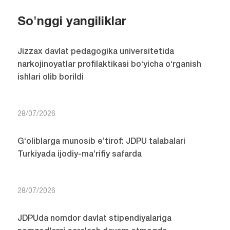
So'nggi yangiliklar
Jizzax davlat pedagogika universitetida
narkojinoyatlar profilaktikasi bo‘yicha o‘rganish
ishlari olib borildi
28/07/2026
G‘oliblarga munosib e’tirof: JDPU talabalari
Turkiyada ijodiy-ma’rifiy safarda
28/07/2026
JDPUda nomdor davlat stipendiyalariga