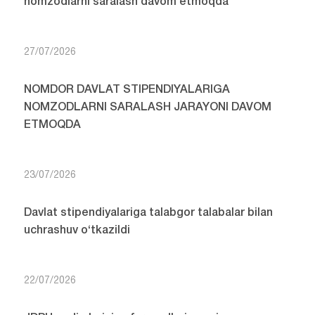
nomzodlarni saralash davom etmoqda
27/07/2026
NOMDOR DAVLAT STIPENDIYALARIGA
NOMZODLARNI SARALASH JARAYONI DAVOM
ETMOQDA
23/07/2026
Davlat stipendiyalariga talabgor talabalar bilan
uchrashuv o‘tkazildi
22/07/2026