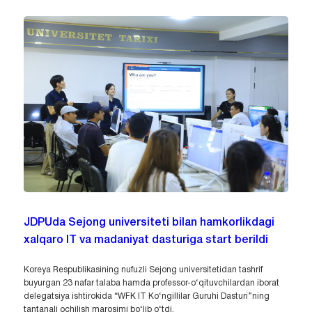
JDPUda Sejong universiteti bilan hamkorlikdagi
xalqaro IT va madaniyat dasturiga start berildi
Koreya Respublikasining nufuzli Sejong universitetidan tashrif
buyurgan 23 nafar talaba hamda professor-o‘qituvchilardan iborat
delegatsiya ishtirokida “WFK IT Ko‘ngillilar Guruhi Dasturi”ning
tantanali ochilish marosimi bo‘lib o‘tdi.