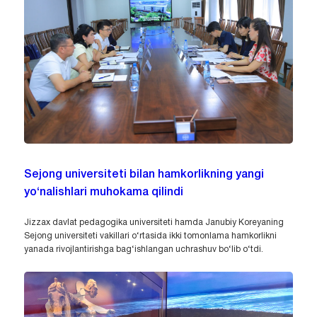
Sejong universiteti bilan hamkorlikning yangi
yo‘nalishlari muhokama qilindi
Jizzax davlat pedagogika universiteti hamda Janubiy Koreyaning
Sejong universiteti vakillari o‘rtasida ikki tomonlama hamkorlikni
yanada rivojlantirishga bag‘ishlangan uchrashuv bo‘lib o‘tdi.