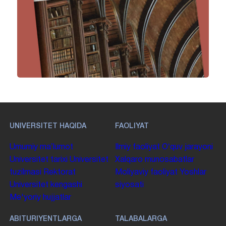
UNIVERSITET HAQIDA
FAOLIYAT
Umumiy maʼlumot
Ilmiy faoliyat
Oʻquv jarayoni
Universitet tarixi
Universitet
Xalqaro munosabatlar
tuzilmasi
Rektorat
Moliyaviy faoliyat
Yoshlar
Universitet kengashi
siyosati
Me'yoriy hujjatlar
ABITURIYENTLARGA
TALABALARGA