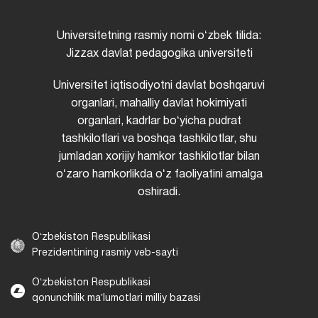
Universitetning rasmiy nomi oʻzbek tilida:
Jizzax davlat pedagogika universiteti
Universitet iqtisodiyotni davlat boshqaruvi
organlari, mahalliy davlat hokimiyati
organlari, kadrlar boʻyicha pudrat
tashkilotlari va boshqa tashkilotlar, shu
jumladan xorijiy hamkor tashkilotlar bilan
oʻzaro hamkorlikda oʻz faoliyatini amalga
oshiradi.
Oʻzbekiston Respublikasi
Prezidentining rasmiy veb-sayti
Oʻzbekiston Respublikasi
qonunchilik maʼlumotlari milliy bazasi