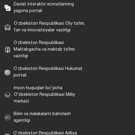
Davlat interaktiv xizmatlarining
yagona portali
Oʻzbekiston Respublikasi Oliy taʼlim,
fan va innovatsiyalar vazirligi
Oʻzbekiston Respublikasi
Maktabgacha va maktab taʼlimi
vazirligi
Oʻzbekiston Respublikasi Hukumat
portali
Inson huquqlari bo‘yicha
O‘zbekiston Respublikasi Milliy
markazi
Bilim va malakalarni baholash
agentligi
O‘zbekiston Respublikasi Adliya