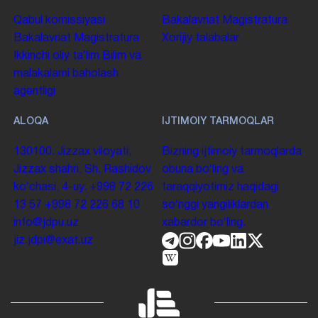
Qabul komissiyasi
Bakalavriat
Magistratura
Bakalavriat
Magistratura
Xorijiy talabalar
Ikkinchi oliy taʼlim
Bilim va
malakalarni baholash
agentligi
ALOQA
IJTIMOIY TARMOQLAR
130100. Jizzax viloyati,
Bizning ijtimoiy tarmoqlarda
Jizzax shahri, Sh. Rashidov
obuna boʻling va
koʻchasi, 4-uy.
+998 72 226
taraqqiyotimiz haqidagi
13 57
+998 72 226 68 10
soʻnggi yangiliklardan
info@jdpu.uz
xabardor boʻling.
jiz.jdpi@exat.uz