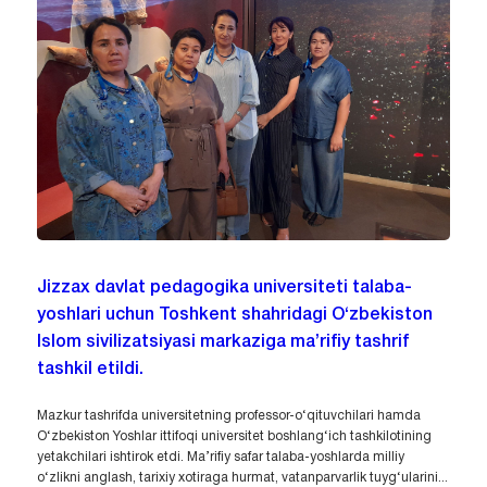
Jizzax davlat pedagogika universiteti talaba-
yoshlari uchun Toshkent shahridagi O‘zbekiston
Islom sivilizatsiyasi markaziga ma’rifiy tashrif
tashkil etildi.
Mazkur tashrifda universitetning professor-o‘qituvchilari hamda
O‘zbekiston Yoshlar ittifoqi universitet boshlang‘ich tashkilotining
yetakchilari ishtirok etdi. Ma’rifiy safar talaba-yoshlarda milliy
o‘zlikni anglash, tarixiy xotiraga hurmat, vatanparvarlik tuyg‘ularini...