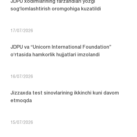
JDPU xodimlarining farzandlari yozgi
sog‘lomlashtirish oromgohiga kuzatildi
17/07/2026
JDPU va “Unicorn International Foundation”
o‘rtasida hamkorlik hujjatlari imzolandi
16/07/2026
Jizzaxda test sinovlarining ikkinchi kuni davom
etmoqda
15/07/2026