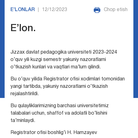
E’LONLAR
12/12/2023
Chop etish
|
E’lon.
Jizzax davlat pedagogika universiteti 2023-2024
o‘quv yili kuzgi semestr yakuniy nazoratlarni
o‘tkazish kunlari va vaqtlari ma’lum qilindi.
Bu o‘quv yilida Registrator ofisi xodimlari tomonidan
yangi tartibda, yakuniy nazoratlarni o‘tkazish
rejalashtirildi.
Bu qulayliklarimizning barchasi universitetimiz
talabalari uchun, shaffof va adolatli bo‘lishini
ta’minlaydi.
Registrator ofisi boshlig‘i H. Hamzayev