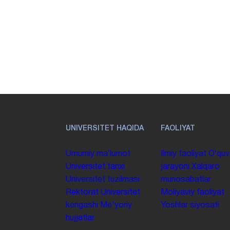
UNIVERSITET HAQIDA
FAOLIYAT
Umumiy maʼlumot
Ilmiy faoliyat
Oʻquv
Universitet tarixi
jarayoni
Xalqaro
Universitet tuzilmasi
munosabatlar
Rektorat
Universitet
Moliyaviy faoliyat
kengashi
Me'yoriy
Yoshlar siyosati
hujjatlar