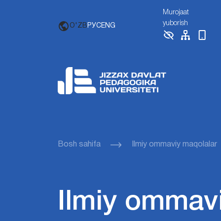
Murojaat
yuborish
O'ZB
РУС
ENG
Bosh sahifa
Ilmiy ommaviy maqolalar
Ilmiy ommav