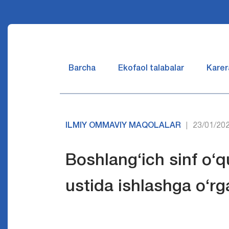
Barcha
Ekofaol talabalar
Karer
ILMIY OMMAVIY MAQOLALAR
23/01/20
|
Boshlang‘ich sinf o‘qu
ustida ishlashga o‘rg