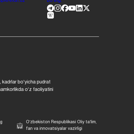
.jdpi@exat.uz
boʻling.
, kadrlar boʻyicha pudrat
hamkorlikda oʻz faoliyatini
ng
Oʻzbekiston Respublikasi Oliy taʼlim,
fan va innovatsiyalar vazirligi