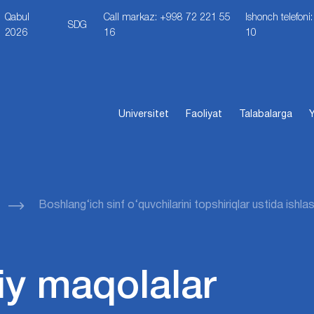
Qabul
Call markaz: +998 72 221 55
Ishonch telefon
SDG
2026
16
10
Universitet
Faoliyat
Talabalarga
Y
Boshlang‘ich sinf o‘quvchilarini topshiriqlar ustida ishl
iy maqolalar