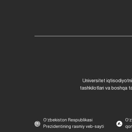
Universitet iqtisodiyotn
tashkilotlari va boshqa ta
Oʻzbekiston Respublikasi
Oʻz
Prezidentining rasmiy veb-sayti
qon