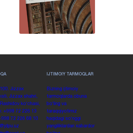
OQA
IJTIMOIY TARMOQLAR
100. Jizzax
Bizning ijtimoiy
yati, Jizzax shahri,
tarmoqlarda obuna
 Rashidov koʻchasi,
boʻling va
y.
+998 72 226 13
taraqqiyotimiz
+998 72 226 68 10
haqidagi soʻnggi
o@jdpu.uz
yangiliklardan xabardor