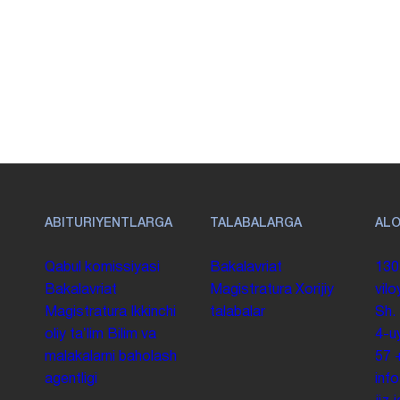
ABITURIYENTLARGA
TALABALARGA
AL
Qabul komissiyasi
Bakalavriat
130
Bakalavriat
Magistratura
Xorijiy
vilo
Magistratura
Ikkinchi
talabalar
Sh.
oliy taʼlim
Bilim va
4-u
malakalarni baholash
57
agentligi
inf