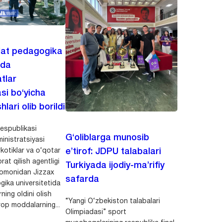
lat pedagogika
ida
tlar
asi bo‘yicha
hlari olib borildi
espublikasi
G‘oliblarga munosib
inistratsiyasi
kotiklar va o‘qotar
e’tirof: JDPU talabalari
rat qilish agentligi
Turkiyada ijodiy-ma’rifiy
 tomonidan Jizzax
safarda
gika universitetida
ning oldini olish
“Yangi O‘zbekiston talabalari
op moddalarning...
Olimpiadasi” sport