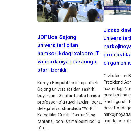
Jizzax dav
JDPUda Sejong
universitet
universiteti bilan
narkojinoya
hamkorlikdagi xalqaro IT
profilaktik
va madaniyat dasturiga
o‘rganish is
start berildi
O‘zbekiston R
Prezidenti Adm
Koreya Respublikasining nufuzli
huzuridagi Nar
Sejong universitetidan tashrif
qurollarni nazo
buyurgan 23 nafar talaba hamda
ishchi guruhi
professor-o‘qituvchilardan iborat
davlat pedago
delegatsiya ishtirokida “WFK IT
narkojinoyatlar
Ko‘ngillilar Guruhi Dasturi”ning
hamda psixotr
tantanali ochilish marosimi bo‘lib
o‘tdi.