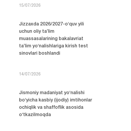
15/07/2026
Jizzaxda 2026/2027-o‘quv yili
uchun oliy ta’lim
muassasalarining bakalavriat
ta’lim yo‘nalishlariga kirish test
sinovlari boshlandi
14/07/2026
Jismoniy madaniyat yo‘nalishi
bo‘yicha kasbiy (ijodiy) imtihonlar
ochiqlik va shaffoflik asosida
o‘tkazilmoqda