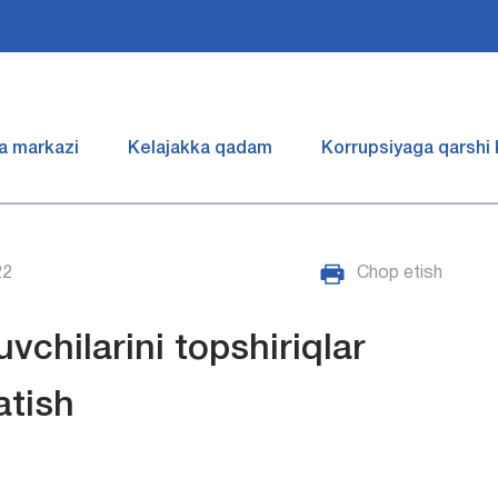
a markazi
Kelajakka qadam
Korrupsiyaga qarshi
22
Chop etish
vchilarini topshiriqlar
atish