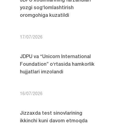
JDPU xodimlarining farzandlari
yozgi sog‘lomlashtirish
oromgohiga kuzatildi
17/07/2026
JDPU va “Unicorn International
Foundation” o‘rtasida hamkorlik
hujjatlari imzolandi
16/07/2026
Jizzaxda test sinovlarining
ikkinchi kuni davom etmoqda