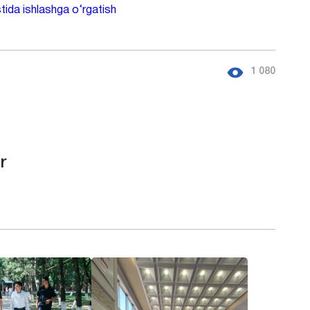
stida ishlashga o‘rgatish
1 080
r