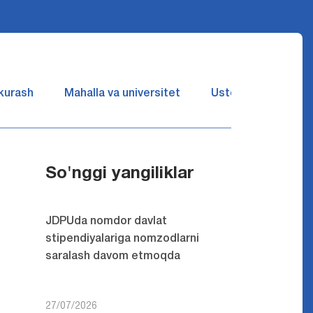
 kurash
Mahalla va universitet
Ustozlar suhbatin 
So'nggi yangiliklar
JDPUda nomdor davlat
stipendiyalariga nomzodlarni
saralash davom etmoqda
27/07/2026