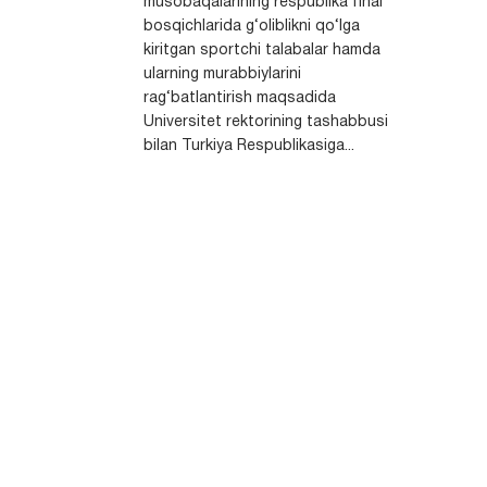
musobaqalarining respublika final
bosqichlarida g‘oliblikni qo‘lga
kiritgan sportchi talabalar hamda
ularning murabbiylarini
rag‘batlantirish maqsadida
Universitet rektorining tashabbusi
bilan Turkiya Respublikasiga...