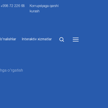
i: +998 72 226 68
Korrupsiyaga qarshi
kurash
o‘nalishlar
Interaktiv xizmatlar
ashga o‘rgatish