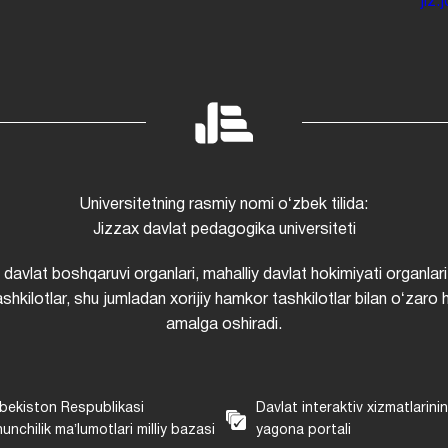
jiz
Universitetning rasmiy nomi oʻzbek tilida:
Jizzax davlat pedagogika universiteti
i davlat boshqaruvi organlari, mahalliy davlat hokimiyati organlari
shkilotlar, shu jumladan xorijiy hamkor tashkilotlar bilan oʻzaro 
amalga oshiradi.
bekiston Respublikasi
Davlat interaktiv xizmatlarini
unchilik maʼlumotlari milliy bazasi
yagona portali