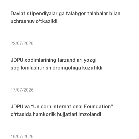
Davlat stipendiyalariga talabgor talabalar bilan
uchrashuv o‘tkazildi
22/07/2026
JDPU xodimlarining farzandlari yozgi
sog‘lomlashtirish oromgohiga kuzatildi
17/07/2026
JDPU va “Unicorn International Foundation”
o‘rtasida hamkorlik hujjatlari imzolandi
16/07/2026