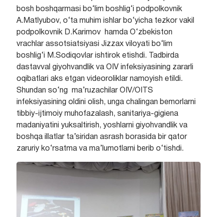
bosh boshqarmasi bo‘lim boshlig‘i podpolkovnik
A.Matlyubov, o‘ta muhim ishlar bo‘yicha tezkor vakil
podpolkovnik D.Karimov hamda O‘zbekiston
vrachlar assotsiatsiyasi Jizzax viloyati bo‘lim
boshlig‘i M.Sodiqovlar ishtirok etishdi. Tadbirda
dastavval giyohvandlik va OIV infeksiyasining zararli
oqibatlari aks etgan videoroliklar namoyish etildi.
Shundan so‘ng ma’ruzachilar OIV/OITS
infeksiyasining oldini olish, unga chalingan bemorlarni
tibbiy-ijtimoiy muhofazalash, sanitariya-gigiena
madaniyatini yuksaltirish, yoshlarni giyohvandlik va
boshqa illatlar ta’siridan asrash borasida bir qator
zaruriy ko‘rsatma va ma’lumotlarni berib o‘tishdi.