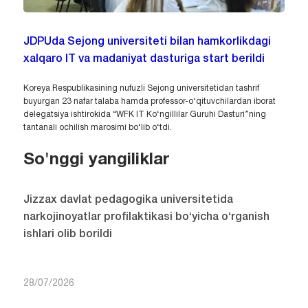
JDPUda Sejong universiteti bilan hamkorlikdagi
xalqaro IT va madaniyat dasturiga start berildi
Koreya Respublikasining nufuzli Sejong universitetidan tashrif
buyurgan 23 nafar talaba hamda professor-o‘qituvchilardan iborat
delegatsiya ishtirokida “WFK IT Ko‘ngillilar Guruhi Dasturi”ning
tantanali ochilish marosimi bo‘lib o‘tdi.
So'nggi yangiliklar
Jizzax davlat pedagogika universitetida
narkojinoyatlar profilaktikasi bo‘yicha o‘rganish
ishlari olib borildi
28/07/2026