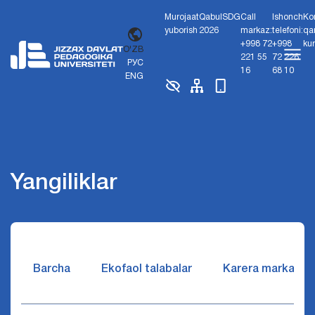
Murojaat
Qabul
SDG
Call
Ishonch
Ko
yuborish
2026
markaz:
telefoni:
qa
+998 72
+998
ku
O'ZB
221 55
72 226
РУС
16
68 10
ENG
Yangiliklar
Barcha
Ekofaol talabalar
Karera markazi