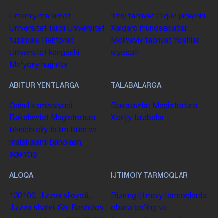
Umumiy maʼlumot
Ilmiy faoliyat
Oʻquv jarayoni
Universitet tarixi
Universitet
Xalqaro munosabatlar
tuzilmasi
Rektorat
Moliyaviy faoliyat
Yoshlar
Universitet kengashi
siyosati
Me'yoriy hujjatlar
ABITURIYENTLARGA
TALABALARGA
Qabul komissiyasi
Bakalavriat
Magistratura
Bakalavriat
Magistratura
Xorijiy talabalar
Ikkinchi oliy taʼlim
Bilim va
malakalarni baholash
agentligi
ALOQA
IJTIMOIY TARMOQLAR
130100. Jizzax viloyati,
Bizning ijtimoiy tarmoqlarda
Jizzax shahri, Sh. Rashidov
obuna boʻling va