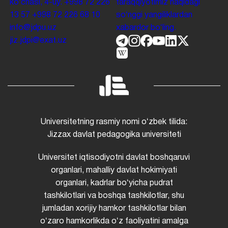
koʻchasi, 4-uy.
+998 72 226
taraqqiyotimiz haqidagi
13 57
+998 72 226 68 10
soʻnggi yangiliklardan
info@jdpu.uz
xabardor boʻling.
jiz.jdpi@exat.uz
Universitetning rasmiy nomi oʻzbek tilida:
Jizzax davlat pedagogika universiteti
Universitet iqtisodiyotni davlat boshqaruvi
organlari, mahalliy davlat hokimiyati
organlari, kadrlar boʻyicha pudrat
tashkilotlari va boshqa tashkilotlar, shu
jumladan xorijiy hamkor tashkilotlar bilan
oʻzaro hamkorlikda oʻz faoliyatini amalga