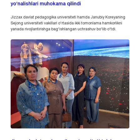
yo‘nalishlari muhokama qilindi
Jizzax davlat pedagogika universiteti hamda Janubiy Koreyaning
Sejong universiteti vakillari o‘rtasida ikki tomonlama hamkorlikni
yanada rivojlantirishga bag‘ishlangan uchrashuv bo‘lib o‘tdi.