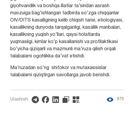
giyohvandlik va boshqa illatlar ta’siridan asrash
mavzuiga bag‘ishlangan tadbirda so‘zga chiqqanlar
OIV/OITS kasalligining kelib chiqish tarixi, etiologiyasi,
kasallikning dunyoda tarqalganligi, kasallik manbalari,
kasallikning yuqish yo‘llari, qaysi holatlarda
yuqmasligi, kimlar ko‘p kasallanishi va profilaktikasi
bo‘yicha qiziqarli va mazmunli ma’ruza qilish orqali
talabalarni ogohlikka da’vat etishdi.
Ma’ruzadan so‘ng shifokor va mutaxassislar
talabalarni qiziqtirgan savollarga javob berishdi.
970
Ulashish: