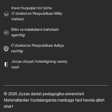
Inson huquqlari bo‘yicha
O‘zbekiston Respublikasi Milliy
markazi
Bilim va malakalarni baholash
agentligi
O‘zbekiston Respublikasi Adliya
vazirligi
Jizzax viloyati hokimligining rasmiy
sayti
© 2026 Jizzax davlat pedagogika universiteti
Materiallardan foydalanganda manbaga faol havola qilish
shart