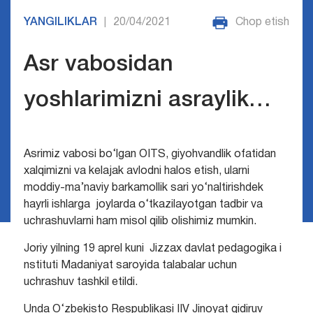
YANGILIKLAR
20/04/2021
Chop etish
|
Asr vabosidan
yoshlarimizni asraylik…
Asrimiz vabosi bo‘lgan OITS, giyohvandlik ofatidan
xalqimizni va kelajak avlodni halos etish, ularni
moddiy-ma’naviy barkamollik sari yo‘naltirishdek
hayrli ishlarga joylarda o‘tkazilayotgan tadbir va
uchrashuvlarni ham misol qilib olishimiz mumkin.
Joriy yilning 19 aprel kuni Jizzax davlat pedagogika i
nstituti Madaniyat saroyida talabalar uchun
uchrashuv tashkil etildi.
Unda O‘zbekisto Respublikasi IIV Jinoyat qidiruv