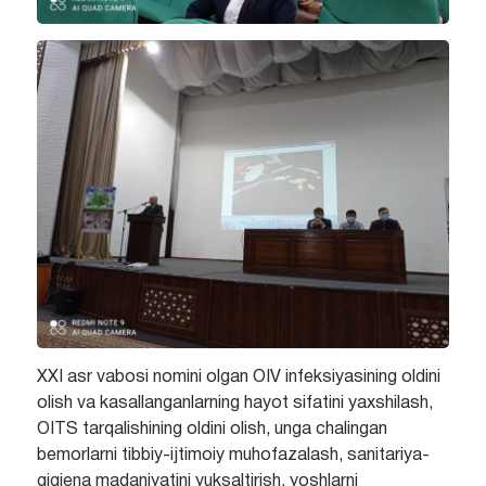
XXI asr vabosi nomini olgan OIV infeksiyasining oldini
olish va kasallanganlarning hayot sifatini yaxshilash,
OITS tarqalishining oldini olish, unga chalingan
bemorlarni tibbiy-ijtimoiy muhofazalash, sanitariya-
gigiena madaniyatini yuksaltirish, yoshlarni