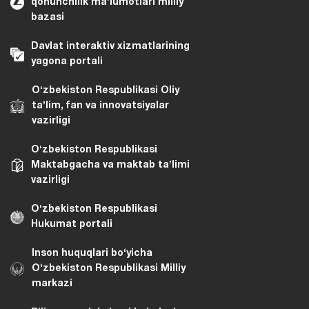
qonunchilik maʼlumotlari milliy
bazasi
Davlat interaktiv xizmatlarining
yagona portali
Oʻzbekiston Respublikasi Oliy
taʼlim, fan va innovatsiyalar
vazirligi
Oʻzbekiston Respublikasi
Maktabgacha va maktab taʼlimi
vazirligi
Oʻzbekiston Respublikasi
Hukumat portali
Inson huquqlari bo‘yicha
O‘zbekiston Respublikasi Milliy
markazi