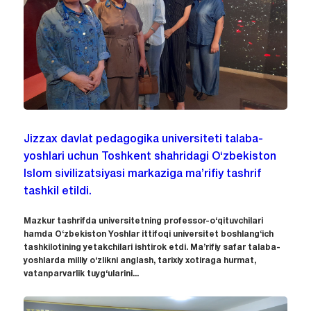
Jizzax davlat pedagogika universiteti talaba-
yoshlari uchun Toshkent shahridagi O‘zbekiston
Islom sivilizatsiyasi markaziga ma’rifiy tashrif
tashkil etildi.
Mazkur tashrifda universitetning professor-o‘qituvchilari
hamda O‘zbekiston Yoshlar ittifoqi universitet boshlang‘ich
tashkilotining yetakchilari ishtirok etdi. Ma’rifiy safar talaba-
yoshlarda milliy o‘zlikni anglash, tarixiy xotiraga hurmat,
vatanparvarlik tuyg‘ularini...