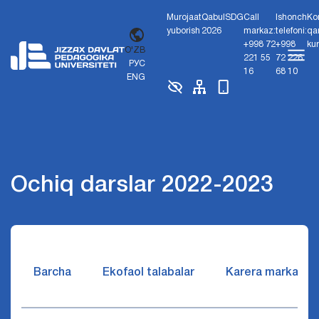
Murojaat
Qabul
SDG
Call
Ishonch
Ko
yuborish
2026
markaz:
telefoni:
qa
+998 72
+998
ku
O'ZB
221 55
72 226
РУС
16
68 10
ENG
Ochiq darslar 2022-2023
Barcha
Ekofaol talabalar
Karera markazi