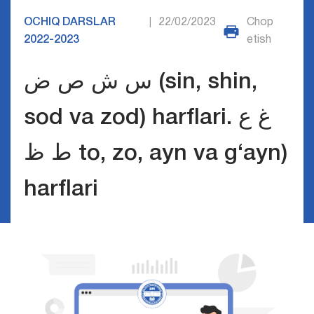
OCHIQ DARSLAR
22/02/2023
Chop
|
2022-2023
etish
س ش ص ض (sin, shin,
sod va zod) harflari. غ ع
ط ظ to, zo, ayn va g‘ayn)
harflari