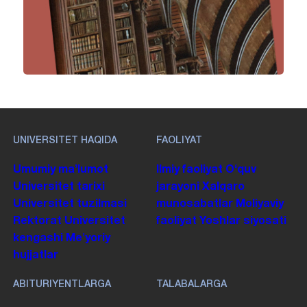
UNIVERSITET HAQIDA
FAOLIYAT
Umumiy maʼlumot
Ilmiy faoliyat
Oʻquv
Universitet tarixi
jarayoni
Xalqaro
Universitet tuzilmasi
munosabatlar
Moliyaviy
Rektorat
Universitet
faoliyat
Yoshlar siyosati
kengashi
Me'yoriy
hujjatlar
ABITURIYENTLARGA
TALABALARGA