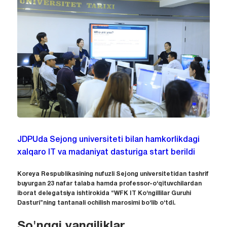
JDPUda Sejong universiteti bilan hamkorlikdagi
xalqaro IT va madaniyat dasturiga start berildi
Koreya Respublikasining nufuzli Sejong universitetidan tashrif
buyurgan 23 nafar talaba hamda professor-o‘qituvchilardan
iborat delegatsiya ishtirokida “WFK IT Ko‘ngillilar Guruhi
Dasturi”ning tantanali ochilish marosimi bo‘lib o‘tdi.
So'nggi yangiliklar