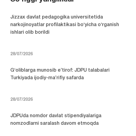
Jizzax davlat pedagogika universitetida
narkojinoyatlar profilaktikasi bo‘yicha o‘rganish
ishlari olib borildi
28/07/2026
G‘oliblarga munosib e’tirof: JDPU talabalari
Turkiyada ijodiy-ma’rifiy safarda
28/07/2026
JDPUda nomdor davlat stipendiyalariga
nomzodlarni saralash davom etmoqda