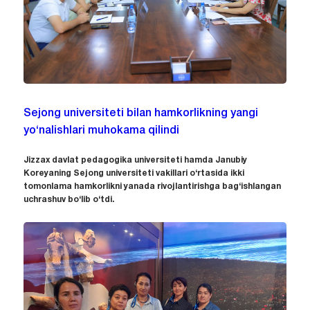
Sejong universiteti bilan hamkorlikning yangi
yo‘nalishlari muhokama qilindi
Jizzax davlat pedagogika universiteti hamda Janubiy
Koreyaning Sejong universiteti vakillari o‘rtasida ikki
tomonlama hamkorlikni yanada rivojlantirishga bag‘ishlangan
uchrashuv bo‘lib o‘tdi.