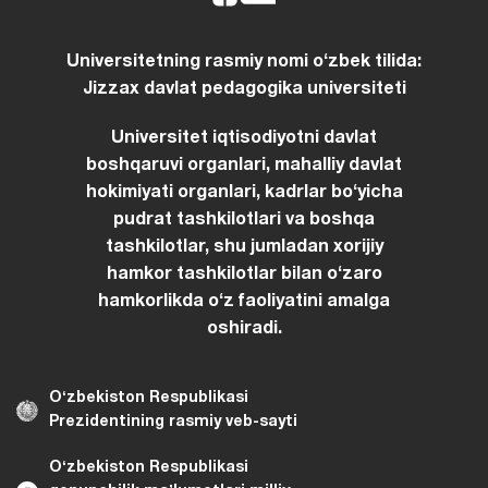
Universitetning rasmiy nomi oʻzbek tilida:
Jizzax davlat pedagogika universiteti
Universitet iqtisodiyotni davlat
boshqaruvi organlari, mahalliy davlat
hokimiyati organlari, kadrlar boʻyicha
pudrat tashkilotlari va boshqa
tashkilotlar, shu jumladan xorijiy
hamkor tashkilotlar bilan oʻzaro
hamkorlikda oʻz faoliyatini amalga
oshiradi.
Oʻzbekiston Respublikasi
Prezidentining rasmiy veb-sayti
Oʻzbekiston Respublikasi