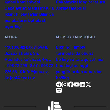
Qabul komissiyasi
Bakalavriat
Magistratura
Bakalavriat
Magistratura
Xorijiy talabalar
Ikkinchi oliy taʼlim
Bilim va
malakalarni baholash
agentligi
ALOQA
IJTIMOIY TARMOQLAR
130100. Jizzax viloyati,
Bizning ijtimoiy
Jizzax shahri, Sh.
tarmoqlarda obuna
Rashidov koʻchasi, 4-uy.
boʻling va taraqqiyotimiz
+998 72 226 13 57
+998 72
haqidagi soʻnggi
226 68 10
info@jdpu.uz
yangiliklardan xabardor
jiz.jdpi@exat.uz
boʻling.