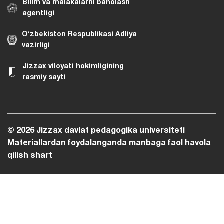
Bilim va malakalarni baholash
agentligi
O‘zbekiston Respublikasi Adliya
vazirligi
Jizzax viloyati hokimligining
rasmiy sayti
© 2026 Jizzax davlat pedagogika universiteti
Materiallardan foydalanganda manbaga faol havola
qilish shart