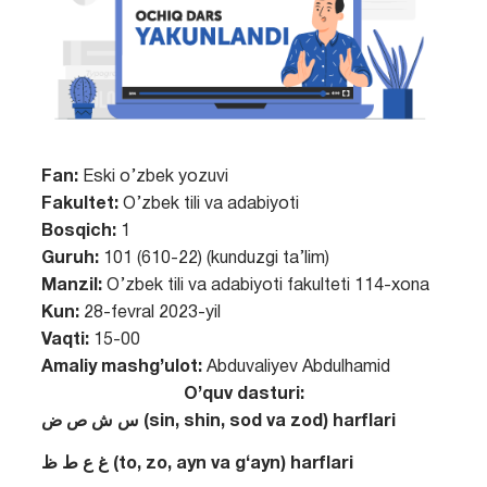
Fan:
Eski o’zbek yozuvi
Fakultet:
O’zbek tili va adabiyoti
Bosqich:
1
Guruh:
101 (610-22) (kunduzgi ta’lim)
Manzil:
O’zbek tili va adabiyoti fakulteti 114-xona
Kun:
28-fevral 2023-yil
Vaqti:
15-00
Amaliy mashg’ulot:
Abduvaliyev Abdulhamid
O’quv dasturi:
س ش ص ض (sin, shin, sod va zod) harflari
غ ع ط ظ (to, zo, ayn va g‘ayn) harflari