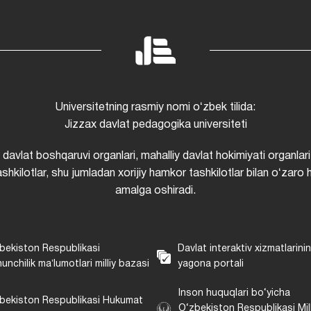
Universitetning rasmiy nomi oʻzbek tilida:
Jizzax davlat pedagogika universiteti
i davlat boshqaruvi organlari, mahalliy davlat hokimiyati organlari
shkilotlar, shu jumladan xorijiy hamkor tashkilotlar bilan oʻzaro 
amalga oshiradi.
bekiston Respublikasi
Davlat interaktiv xizmatlarini
unchilik maʼlumotlari milliy bazasi
yagona portali
Inson huquqlari bo‘yicha
bekiston Respublikasi Hukumat
O‘zbekiston Respublikasi Mill