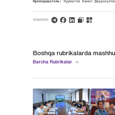
Преподаватель: 
Нурматов Камол Джуракуло
Ulashish:
Boshqa rubrikalarda mashhu
Barcha Rubrikalar