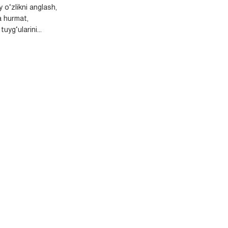
y o‘zlikni anglash,
a hurmat,
uyg‘ularini...