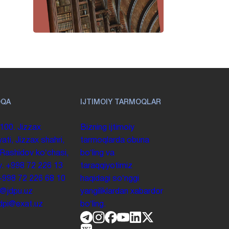
OQA
IJTIMOIY TARMOQLAR
100. Jizzax
Bizning ijtimoiy
yati, Jizzax shahri,
tarmoqlarda obuna
 Rashidov koʻchasi,
boʻling va
y.
+998 72 226 13
taraqqiyotimiz
+998 72 226 68 10
haqidagi soʻnggi
o@jdpu.uz
yangiliklardan xabardor
.jdpi@exat.uz
boʻling.