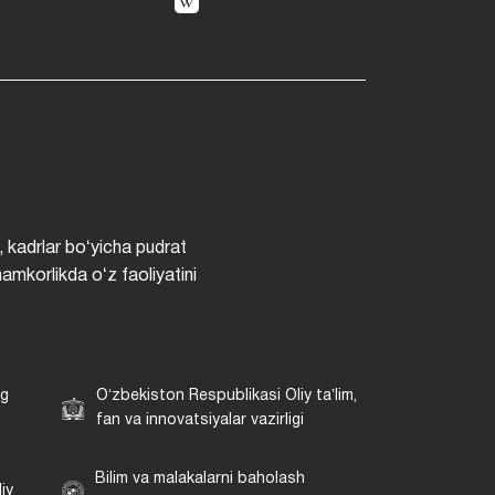
, kadrlar boʻyicha pudrat
hamkorlikda oʻz faoliyatini
ng
Oʻzbekiston Respublikasi Oliy taʼlim,
fan va innovatsiyalar vazirligi
Bilim va malakalarni baholash
iy