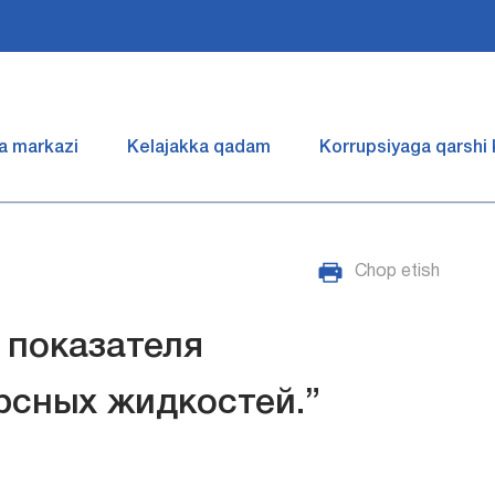
a markazi
Kelajakka qadam
Korrupsiyaga qarshi
Chop etish
 показателя
рсных жидкостей.”