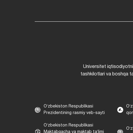
Universitet iqtisodiyotn
tashkilotlari va boshqa ta
Oʻzbekiston Respublikasi
Oʻz
Prezidentining rasmiy veb-sayti
qon
Oʻzbekiston Respublikasi
Oʻz
Maktabgacha va maktab taʼlimi