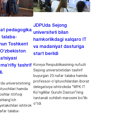
JDPUda Sejong
lat pedagogika
universiteti bilan
i talaba-
hamkorlikdagi xalqaro IT
chun Toshkent
va madaniyat dasturiga
 O‘zbekiston
start berildi
zatsiyasi
Koreya Respublikasining nufuzli
a’rifiy tashrif
Sejong universitetidan tashrif
i.
buyurgan 23 nafar talaba hamda
professor-o‘qituvchilardan iborat
da universitetning
delegatsiya ishtirokida “WFK IT
ituvchilari hamda
Ko‘ngillilar Guruhi Dasturi”ning
shlar ittifoqi
tantanali ochilish marosimi bo‘lib
shlang‘ich
o‘tdi.
yetakchilari ishtirok
safar talaba-