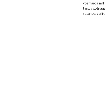
yoshlarda milli
tarixiy xotirag
vatanparvarlik t