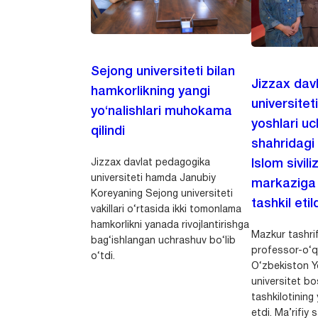
Sejong universiteti bilan
Jizzax dav
hamkorlikning yangi
universitet
yo‘nalishlari muhokama
yoshlari u
qilindi
shahridagi
Jizzax davlat pedagogika
Islom sivili
universiteti hamda Janubiy
markaziga m
Koreyaning Sejong universiteti
tashkil etild
vakillari o‘rtasida ikki tomonlama
hamkorlikni yanada rivojlantirishga
Mazkur tashrif
bag‘ishlangan uchrashuv bo‘lib
professor-o‘q
o‘tdi.
O‘zbekiston Yo
universitet bo
tashkilotining 
etdi. Ma’rifiy 