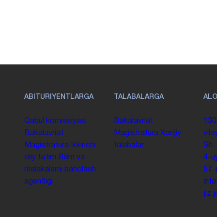
ABITURIYENTLARGA
TALABALARGA
AL
Qabul komissiyasi
Bakalavriat
130
Bakalavriat
Magistratura
Xorijiy
vilo
Magistratura
Ikkinchi
talabalar
Sh.
oliy taʼlim
Bilim va
4-u
malakalarni baholash
57
agentligi
inf
jiz