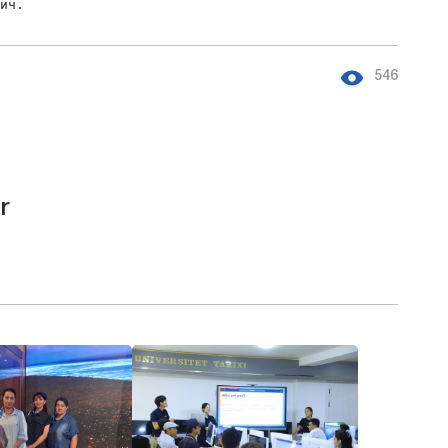
вич.
546
r