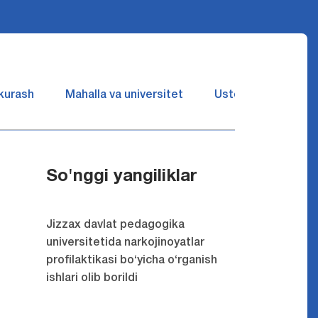
 kurash
Mahalla va universitet
Ustozlar suhbatin 
So'nggi yangiliklar
Jizzax davlat pedagogika
universitetida narkojinoyatlar
profilaktikasi bo‘yicha o‘rganish
ishlari olib borildi