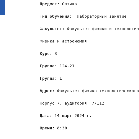
Предмет:
 Оптика

Тип обучения:  
Лабораторный занятие

Факультет:
 Факультет физики и технологич
Физика и астрономия

Курс: 
3

Группа: 
124-21

Группа: 1
Адрес: 
Факультет физико-технологического
Корпус 7, аудитория  7/112

Дата: 14 март 2024 г.
Время: 8:30