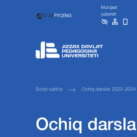
Murojaat
yuborish
O'ZB
РУС
ENG
Bosh sahifa
Ochiq darslar 2023-2024
Ochiq darsla