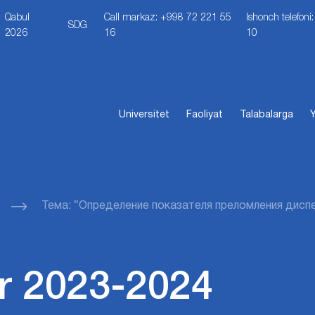
Qabul
Call markaz: +998 72 221 55
Ishonch telefon
SDG
2026
16
10
Universitet
Faoliyat
Talabalarga
Y
Тема: “Определение показателя преломления дис
r 2023-2024