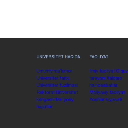
UNIVERSITET HAQIDA
FAOLIYAT
Umumiy maʼlumot
Ilmiy faoliyat
Oʻquv
Universitet tarixi
jarayoni
Xalqaro
Universitet tuzilmasi
munosabatlar
Rektorat
Universitet
Moliyaviy faoliyat
kengashi
Me'yoriy
Yoshlar siyosati
hujjatlar