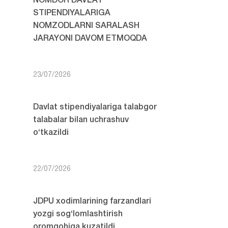
NOMDOR DAVLAT
STIPENDIYALARIGA
NOMZODLARNI SARALASH
JARAYONI DAVOM ETMOQDA
23/07/2026
Davlat stipendiyalariga talabgor
talabalar bilan uchrashuv
o‘tkazildi
22/07/2026
JDPU xodimlarining farzandlari
yozgi sog‘lomlashtirish
oromgohiga kuzatildi