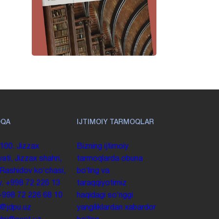
OQA
IJTIMOIY TARMOQLAR
100. Jizzax
Bizning ijtimoiy
yati, Jizzax shahri,
tarmoqlarda obuna
 Rashidov koʻchasi,
boʻling va
y.
+998 72 226 13
taraqqiyotimiz
+998 72 226 68 10
haqidagi soʻnggi
o@jdpu.uz
yangiliklardan xabardor