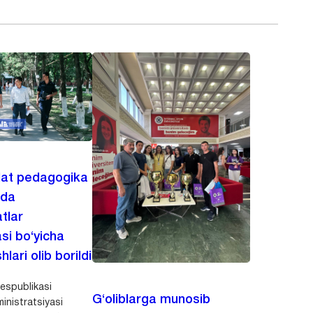
lat pedagogika
ida
tlar
asi bo‘yicha
hlari olib borildi
espublikasi
G‘oliblarga munosib
inistratsiyasi