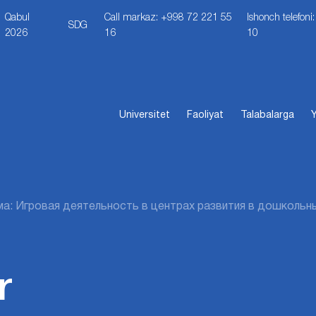
Qabul
Call markaz: +998 72 221 55
Ishonch telefon
SDG
2026
16
10
Universitet
Faoliyat
Talabalarga
Y
ма: Игровая деятельность в центрах развития в дошкольн
r