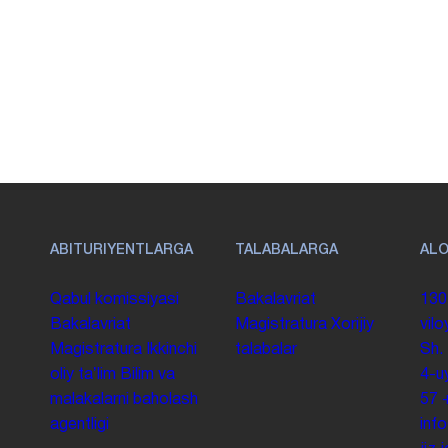
ABITURIYENTLARGA
TALABALARGA
AL
Qabul komissiyasi
Bakalavriat
130
Bakalavriat
Magistratura
Xorijiy
vilo
Magistratura
Ikkinchi
talabalar
Sh.
oliy taʼlim
Bilim va
4-u
malakalarni baholash
57
agentligi
inf