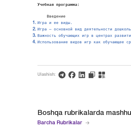
Учебная программа:
    Введение
Игра и ее виды.
Игра – основной вид деятельности дошкол
Важность обучающих игр в центрах развит
Использование видов игр как обучающее с
Ulashish:
Boshqa rubrikalarda mashhu
Barcha Rubrikalar