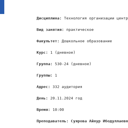
Дисциплина: 
Технология организации центр
Вид занятия:
 практическое

Факультет: 
Дошкольное образование

Курс: 
1 (дневное)

Группа: 
530-24 (дневное)

Группы: 
1

Адрес: 
332 аудитория

День:
 20.11.2024 год

Время: 
10:00

Преподаватель: Суярова Айнур Ибодуллаев