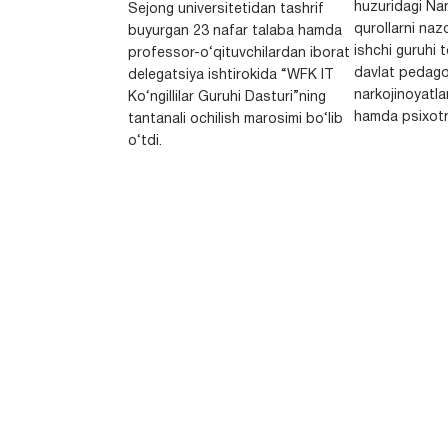
huzuridagi Nar
Sejong universitetidan tashrif
qurollarni nazo
buyurgan 23 nafar talaba hamda
ishchi guruhi
professor-o‘qituvchilardan iborat
davlat pedago
delegatsiya ishtirokida “WFK IT
narkojinoyatlar
Ko‘ngillilar Guruhi Dasturi”ning
hamda psixotr
tantanali ochilish marosimi bo‘lib
o‘tdi.