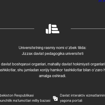
jiz
Universitetning rasmiy nomi oʻzbek tilida:
Jizzax davlat pedagogika universiteti
i davlat boshqaruvi organlari, mahalliy davlat hokimiyati organlari
shkilotlar, shu jumladan xorijiy hamkor tashkilotlar bilan oʻzaro 
amalga oshiradi.
bekiston Respublikasi
Davlat interaktiv xizmatlarini
unchilik maʼlumotlari milliy bazasi
yagona portali