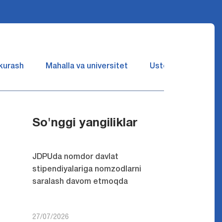
 kurash
Mahalla va universitet
Ustozlar suhbatin 
So'nggi yangiliklar
JDPUda nomdor davlat
stipendiyalariga nomzodlarni
saralash davom etmoqda
27/07/2026