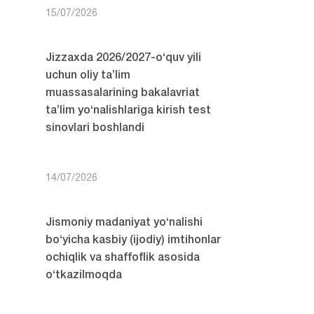
15/07/2026
Jizzaxda 2026/2027-o‘quv yili
uchun oliy ta’lim
muassasalarining bakalavriat
ta’lim yo‘nalishlariga kirish test
sinovlari boshlandi
14/07/2026
Jismoniy madaniyat yo‘nalishi
bo‘yicha kasbiy (ijodiy) imtihonlar
ochiqlik va shaffoflik asosida
o‘tkazilmoqda