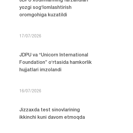
JDPU xodimlarining farzandlari
yozgi sog‘lomlashtirish
oromgohiga kuzatildi
17/07/2026
JDPU va “Unicorn International
Foundation” o‘rtasida hamkorlik
hujjatlari imzolandi
16/07/2026
Jizzaxda test sinovlarining
ikkinchi kuni davom etmoqda