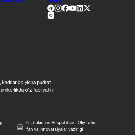
.jdpi@exat.uz
boʻling.
, kadrlar boʻyicha pudrat
hamkorlikda oʻz faoliyatini
ng
Oʻzbekiston Respublikasi Oliy taʼlim,
fan va innovatsiyalar vazirligi