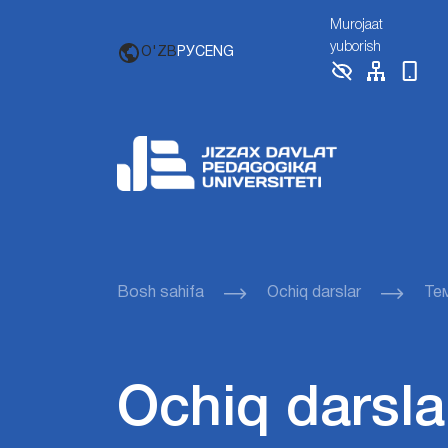
Murojaat
yuborish
O'ZB
РУС
ENG
Bosh sahifa
Ochiq darslar
Те
Ochiq darsla