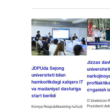
Jizzax dav
JDPUda Sejong
universitet
universiteti bilan
narkojinoya
hamkorlikdagi xalqaro IT
profilaktik
va madaniyat dasturiga
o‘rganish is
start berildi
O‘zbekiston R
Prezidenti Adm
Koreya Respublikasining nufuzli