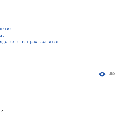
ьников.
ия.
редство в центрах развития.
389
r