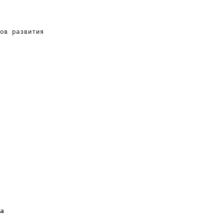
ов развития

на