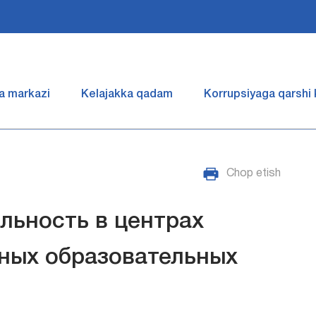
a markazi
Kelajakka qadam
Korrupsiyaga qarshi
Chop etish
ельность в центрах
ных образовательных