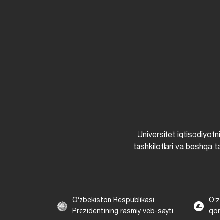
Universitet iqtisodiyotn
tashkilotlari va boshqa ta
Oʻzbekiston Respublikasi
Oʻz
Prezidentining rasmiy veb-sayti
qon