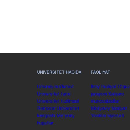
UNIVERSITET HAQIDA
FAOLIYAT
Umumiy maʼlumot
Ilmiy faoliyat
Oʻquv
Universitet tarixi
jarayoni
Xalqaro
Universitet tuzilmasi
munosabatlar
Rektorat
Universitet
Moliyaviy faoliyat
kengashi
Me'yoriy
Yoshlar siyosati
hujjatlar