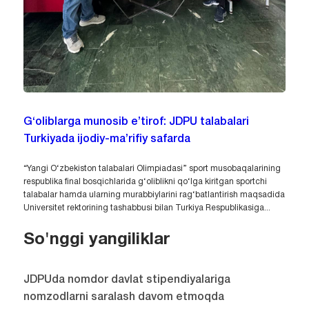
G‘oliblarga munosib e’tirof: JDPU talabalari
Turkiyada ijodiy-ma’rifiy safarda
“Yangi O‘zbekiston talabalari Olimpiadasi” sport musobaqalarining
respublika final bosqichlarida g‘oliblikni qo‘lga kiritgan sportchi
talabalar hamda ularning murabbiylarini rag‘batlantirish maqsadida
Universitet rektorining tashabbusi bilan Turkiya Respublikasiga...
So'nggi yangiliklar
JDPUda nomdor davlat stipendiyalariga
nomzodlarni saralash davom etmoqda