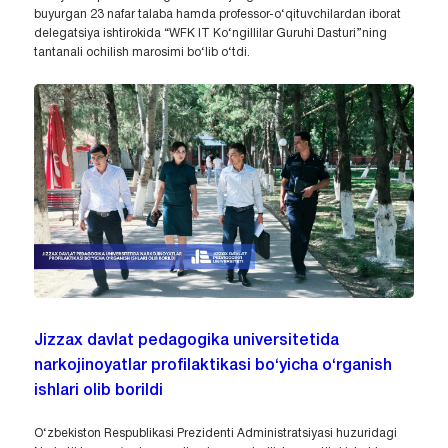
buyurgan 23 nafar talaba hamda professor-o‘qituvchilardan iborat
delegatsiya ishtirokida “WFK IT Ko‘ngillilar Guruhi Dasturi”ning
tantanali ochilish marosimi bo‘lib o‘tdi.
Jizzax davlat pedagogika universitetida
narkojinoyatlar profilaktikasi bo‘yicha o‘rganish
ishlari olib borildi
O‘zbekiston Respublikasi Prezidenti Administratsiyasi huzuridagi