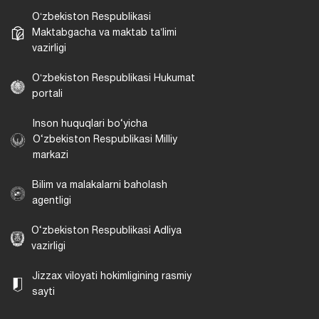
Oʻzbekiston Respublikasi
Maktabgacha va maktab taʼlimi
vazirligi
Oʻzbekiston Respublikasi Hukumat
portali
Inson huquqlari bo‘yicha
O‘zbekiston Respublikasi Milliy
markazi
Bilim va malakalarni baholash
agentligi
O‘zbekiston Respublikasi Adliya
vazirligi
Jizzax viloyati hokimligining rasmiy
sayti