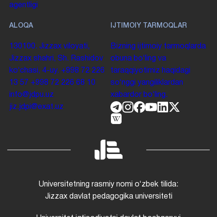
agentligi
ALOQA
IJTIMOIY TARMOQLAR
130100. Jizzax viloyati,
Bizning ijtimoiy tarmoqlarda
Jizzax shahri, Sh. Rashidov
obuna boʻling va
koʻchasi, 4-uy.
+998 72 226
taraqqiyotimiz haqidagi
13 57
+998 72 226 68 10
soʻnggi yangiliklardan
info@jdpu.uz
xabardor boʻling.
jiz.jdpi@exat.uz
Universitetning rasmiy nomi oʻzbek tilida:
Jizzax davlat pedagogika universiteti