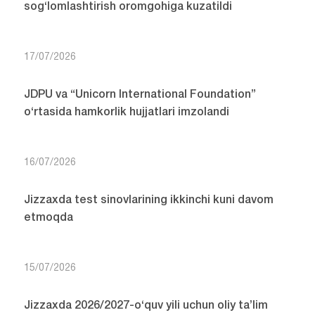
sog‘lomlashtirish oromgohiga kuzatildi
17/07/2026
JDPU va “Unicorn International Foundation”
o‘rtasida hamkorlik hujjatlari imzolandi
16/07/2026
Jizzaxda test sinovlarining ikkinchi kuni davom
etmoqda
15/07/2026
Jizzaxda 2026/2027-o‘quv yili uchun oliy ta’lim