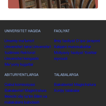
UNIVERSITET HAQIDA
FAOLIYAT
Umumiy maʼlumot
Ilmiy faoliyat
Oʻquv jarayoni
Universitet tarixi
Universitet
Xalqaro munosabatlar
tuzilmasi
Rektorat
Moliyaviy faoliyat
Yoshlar
Universitet kengashi
siyosati
Me'yoriy hujjatlar
ABITURIYENTLARGA
TALABALARGA
Qabul komissiyasi
Bakalavriat
Magistratura
Bakalavriat
Magistratura
Xorijiy talabalar
Ikkinchi oliy taʼlim
Bilim va
malakalarni baholash