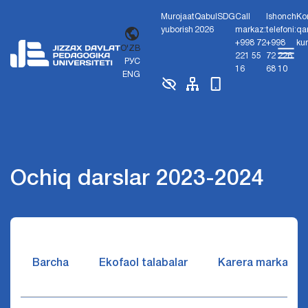
Murojaat
Qabul
SDG
Call
Ishonch
Ko
yuborish
2026
markaz:
telefoni:
qa
+998 72
+998
ku
O'ZB
221 55
72 226
РУС
16
68 10
ENG
Ochiq darslar 2023-2024
Barcha
Ekofaol talabalar
Karera markazi