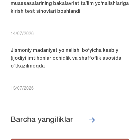
muassasalarining bakalavriat ta’lim yo‘nalishlariga
kirish test sinovlari boshlandi
14/07/2026
Jismoniy madaniyat yo‘nalishi bo‘yicha kasbiy
(ijodiy) imtihonlar ochiqlik va shaffoflik asosida
o‘tkazilmoqda
13/07/2026
Barcha yangiliklar