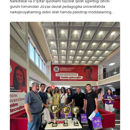
Narkotiklar va o‘qotar qurollarni nazorat qilish agentligi ishchi
guruhi tomonidan Jizzax davlat pedagogika universitetida
narkojinoyatlarning oldini olish hamda psixotrop moddalarning...