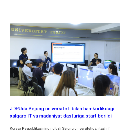
JDPUda Sejong universiteti bilan hamkorlikdagi
xalqaro IT va madaniyat dasturiga start berildi
Koreya Respublikasining nufuzli Sejong universitetidan tashrif