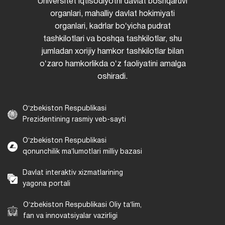
Universitet iqtisodiyotni davlat boshqaruvi
organlari, mahalliy davlat hokimiyati
organlari, kadrlar boʻyicha pudrat
tashkilotlari va boshqa tashkilotlar, shu
jumladan xorijiy hamkor tashkilotlar bilan
oʻzaro hamkorlikda oʻz faoliyatini amalga
oshiradi.
Oʻzbekiston Respublikasi
Prezidentining rasmiy veb-sayti
Oʻzbekiston Respublikasi
qonunchilik maʼlumotlari milliy bazasi
Davlat interaktiv xizmatlarining
yagona portali
Oʻzbekiston Respublikasi Oliy taʼlim,
fan va innovatsiyalar vazirligi