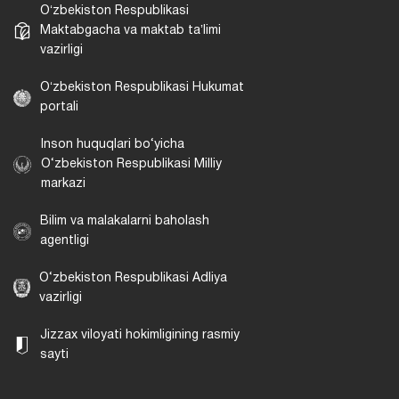
Oʻzbekiston Respublikasi
Maktabgacha va maktab taʼlimi
vazirligi
Oʻzbekiston Respublikasi Hukumat
portali
Inson huquqlari bo‘yicha
O‘zbekiston Respublikasi Milliy
markazi
Bilim va malakalarni baholash
agentligi
O‘zbekiston Respublikasi Adliya
vazirligi
Jizzax viloyati hokimligining rasmiy
sayti