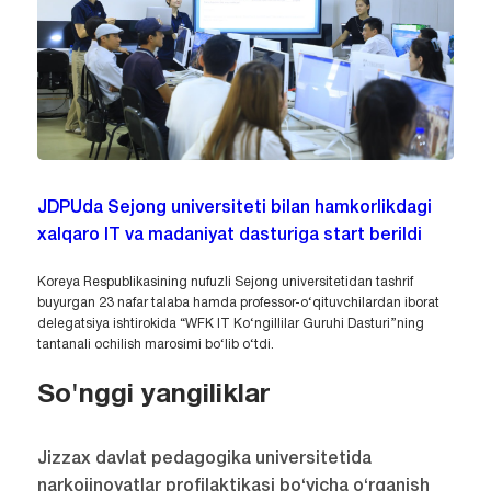
JDPUda Sejong universiteti bilan hamkorlikdagi
xalqaro IT va madaniyat dasturiga start berildi
Koreya Respublikasining nufuzli Sejong universitetidan tashrif
buyurgan 23 nafar talaba hamda professor-o‘qituvchilardan iborat
delegatsiya ishtirokida “WFK IT Ko‘ngillilar Guruhi Dasturi”ning
tantanali ochilish marosimi bo‘lib o‘tdi.
So'nggi yangiliklar
Jizzax davlat pedagogika universitetida
narkojinoyatlar profilaktikasi bo‘yicha o‘rganish