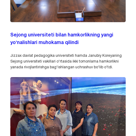
Sejong universiteti bilan hamkorlikning yangi
yo‘nalishlari muhokama qilindi
Jizzax davlat pedagogika universiteti hamda Janubiy Koreyaning
Sejong universiteti vakillari o‘rtasida ikki tomonlama hamkorlikni
yanada rivojlantirishga bag‘ishlangan uchrashuv bo‘lib o‘tdi.