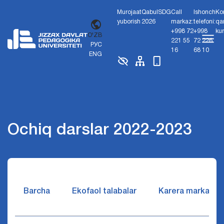
Murojaat
Qabul
SDG
Call
Ishonch
Ko
yuborish
2026
markaz:
telefoni:
qa
+998 72
+998
ku
O'ZB
221 55
72 226
РУС
16
68 10
ENG
Ochiq darslar 2022-2023
Barcha
Ekofaol talabalar
Karera markazi