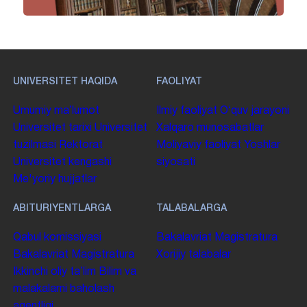
UNIVERSITET HAQIDA
FAOLIYAT
Umumiy maʼlumot
Ilmiy faoliyat
Oʻquv jarayoni
Universitet tarixi
Universitet
Xalqaro munosabatlar
tuzilmasi
Rektorat
Moliyaviy faoliyat
Yoshlar
Universitet kengashi
siyosati
Me'yoriy hujjatlar
ABITURIYENTLARGA
TALABALARGA
Qabul komissiyasi
Bakalavriat
Magistratura
Bakalavriat
Magistratura
Xorijiy talabalar
Ikkinchi oliy taʼlim
Bilim va
malakalarni baholash
agentligi