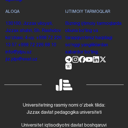
ALOQA
IJTIMOIY TARMOQLAR
130100. Jizzax viloyati,
Bizning ijtimoiy tarmoqlarda
Jizzax shahri, Sh. Rashidov
obuna boʻling va
koʻchasi, 4-uy.
+998 72 226
taraqqiyotimiz haqidagi
13 57
+998 72 226 68 10
soʻnggi yangiliklardan
info@jdpu.uz
xabardor boʻling.
jiz.jdpi@exat.uz
Universitetning rasmiy nomi oʻzbek tilida:
Jizzax davlat pedagogika universiteti
Universitet iqtisodiyotni davlat boshqaruvi