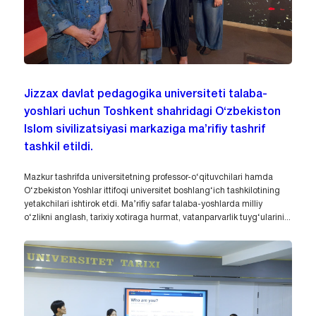
Jizzax davlat pedagogika universiteti talaba-
yoshlari uchun Toshkent shahridagi O‘zbekiston
Islom sivilizatsiyasi markaziga ma’rifiy tashrif
tashkil etildi.
Mazkur tashrifda universitetning professor-o‘qituvchilari hamda
O‘zbekiston Yoshlar ittifoqi universitet boshlang‘ich tashkilotining
yetakchilari ishtirok etdi. Ma’rifiy safar talaba-yoshlarda milliy
o‘zlikni anglash, tarixiy xotiraga hurmat, vatanparvarlik tuyg‘ularini...