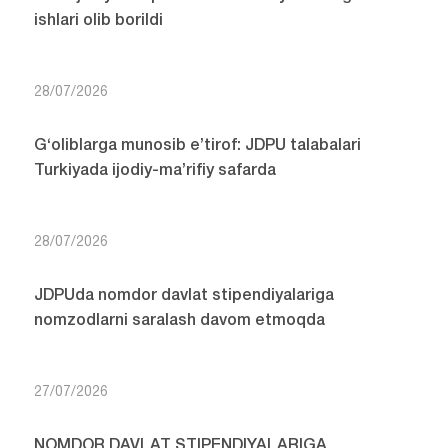
ishlari olib borildi
28/07/2026
G‘oliblarga munosib e’tirof: JDPU talabalari
Turkiyada ijodiy-ma’rifiy safarda
28/07/2026
JDPUda nomdor davlat stipendiyalariga
nomzodlarni saralash davom etmoqda
27/07/2026
NOMDOR DAVLAT STIPENDIYALARIGA