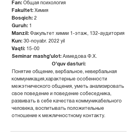
Fan:
Общая психология
Fakultet:
Химия
Bosqich:
2
Guruh:
1
Manzil:
Факультет химии 1-этаж, 132-аудитория
Kun:
30-noyabr. 2022 yil
Vaqti:
15-00
Seminar mashg’ulot:
Ахмедова Ф.Х.
O’quv dasturi:
Понятие общение, вербальное, невербальная
коммуникация,характерные особенности
межэтнического общения, уметь анализировать
свое поведение и поведение собеседника,
развивать в себе качества коммуникабельного
человека, воспитывать положительные
отношение к межличностному контакту.