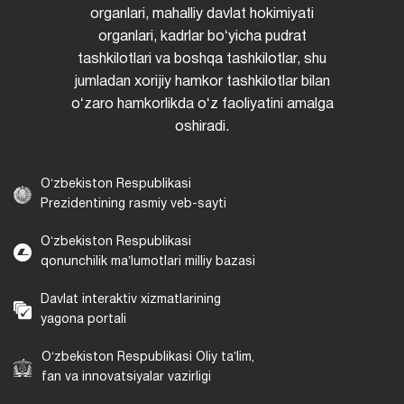
organlari, mahalliy davlat hokimiyati
organlari, kadrlar boʻyicha pudrat
tashkilotlari va boshqa tashkilotlar, shu
jumladan xorijiy hamkor tashkilotlar bilan
oʻzaro hamkorlikda oʻz faoliyatini amalga
oshiradi.
Oʻzbekiston Respublikasi
Prezidentining rasmiy veb-sayti
Oʻzbekiston Respublikasi
qonunchilik maʼlumotlari milliy bazasi
Davlat interaktiv xizmatlarining
yagona portali
Oʻzbekiston Respublikasi Oliy taʼlim,
fan va innovatsiyalar vazirligi