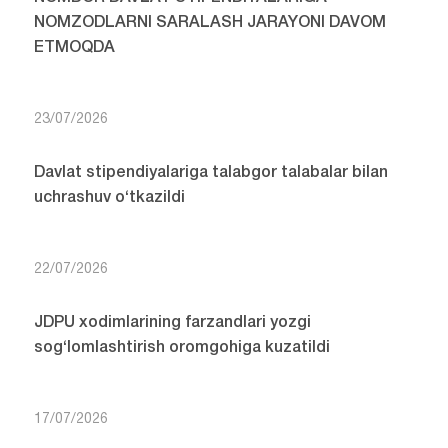
NOMZODLARNI SARALASH JARAYONI DAVOM
ETMOQDA
23/07/2026
Davlat stipendiyalariga talabgor talabalar bilan
uchrashuv o‘tkazildi
22/07/2026
JDPU xodimlarining farzandlari yozgi
sog‘lomlashtirish oromgohiga kuzatildi
17/07/2026