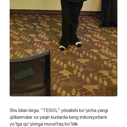
Shu bilan birga, “TESOL” yònalishi bo‘yicha yangi
qòllanmalar va yaqin kunlarda keng imkoniyatlarni
yo‘lga qo‘yishga muvaffaq bo‘ldik