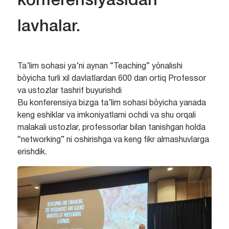
konferensiyasidan
lavhalar.
Ta’lim sohasi ya’ni aynan “Teaching” yònalishi
bòyicha turli xil davlatlardan 600 dan ortiq Professor
va ustozlar tashrif buyurishdi
Bu konferensiya bizga ta’lim sohasi bòyicha yanada
keng eshiklar va imkoniyatlarni ochdi va shu orqali
malakali ustozlar, professorlar bilan tanishgan holda
“networking” ni oshirishga va keng fikr almashuvlarga
erishdik.