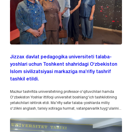
Jizzax davlat pedagogika universiteti talaba-
yoshlari uchun Toshkent shahridagi O‘zbekiston
Islom sivilizatsiyasi markaziga ma’rifiy tashrif
tashkil etildi.
Mazkur tashrifda universitetning professor-o‘qituvchilari hamda
O‘zbekiston Yoshlar ittifoqi universitet boshlang‘ich tashkilotining
yetakchilari ishtirok etdi. Ma’rifiy safar talaba-yoshlarda milliy
o‘zlikni anglash, tarixiy xotiraga hurmat, vatanparvarlik tuyg‘ularini...