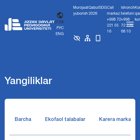
Murojaat
Qabul
SDG
Call
Ishonch
Ko
yuborish
2026
markaz:
telefoni:
qa
+998 72
+998
ku
O'ZB
221 55
72 226
РУС
16
68 10
ENG
Yangiliklar
Barcha
Ekofaol talabalar
Karera markazi