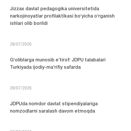
Jizzax davlat pedagogika universitetida
narkojinoyatlar profilaktikasi bo‘yicha o‘rganish
ishlari olib borildi
28/07/2026
G‘oliblarga munosib e’tirof: JDPU talabalari
Turkiyada ijodiy-ma’rifiy safarda
28/07/2026
JDPUda nomdor davlat stipendiyalariga
nomzodlarni saralash davom etmoqda