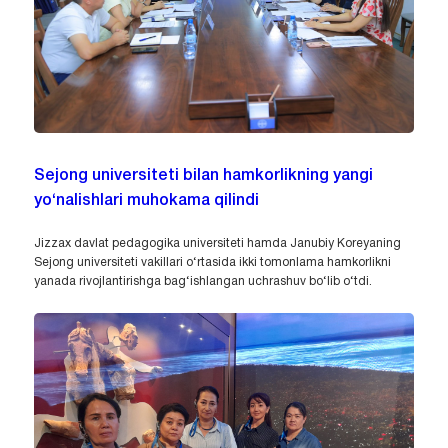
Sejong universiteti bilan hamkorlikning yangi
yo‘nalishlari muhokama qilindi
Jizzax davlat pedagogika universiteti hamda Janubiy Koreyaning
Sejong universiteti vakillari o‘rtasida ikki tomonlama hamkorlikni
yanada rivojlantirishga bag‘ishlangan uchrashuv bo‘lib o‘tdi.