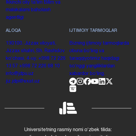
Ikkinchi oliy taʼlim
Bilim va
malakalarni baholash
agentligi
ALOQA
IJTIMOIY TARMOQLAR
130100. Jizzax viloyati,
Bizning ijtimoiy tarmoqlarda
Jizzax shahri, Sh. Rashidov
obuna boʻling va
koʻchasi, 4-uy.
+998 72 226
taraqqiyotimiz haqidagi
13 57
+998 72 226 68 10
soʻnggi yangiliklardan
info@jdpu.uz
xabardor boʻling.
jiz.jdpi@exat.uz
Universitetning rasmiy nomi oʻzbek tilida: