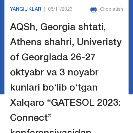
YANGILIKLAR
06/11/2023
Chop etish
|
АQSh, Georgia shtati,
Athens shahri, Univeristy
of Georgiada 26-27
oktyabr va 3 noyabr
kunlari bo‘lib o‘tgan
Xalqaro “GATESOL 2023:
Connect”