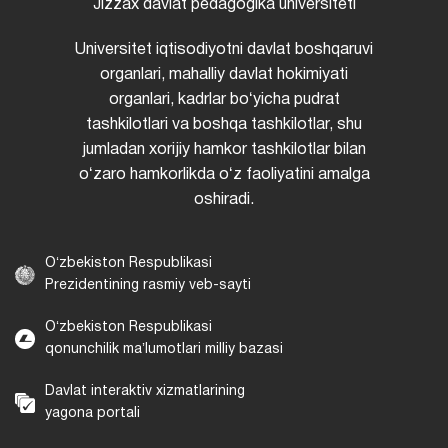
Jizzax davlat pedagogika universiteti
Universitet iqtisodiyotni davlat boshqaruvi
organlari, mahalliy davlat hokimiyati
organlari, kadrlar boʻyicha pudrat
tashkilotlari va boshqa tashkilotlar, shu
jumladan xorijiy hamkor tashkilotlar bilan
oʻzaro hamkorlikda oʻz faoliyatini amalga
oshiradi.
Oʻzbekiston Respublikasi
Prezidentining rasmiy veb-sayti
Oʻzbekiston Respublikasi
qonunchilik maʼlumotlari milliy bazasi
Davlat interaktiv xizmatlarining
yagona portali