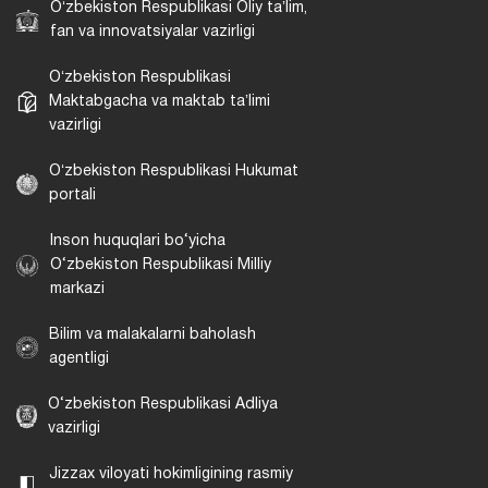
Oʻzbekiston Respublikasi Oliy taʼlim,
fan va innovatsiyalar vazirligi
Oʻzbekiston Respublikasi
Maktabgacha va maktab taʼlimi
vazirligi
Oʻzbekiston Respublikasi Hukumat
portali
Inson huquqlari bo‘yicha
O‘zbekiston Respublikasi Milliy
markazi
Bilim va malakalarni baholash
agentligi
O‘zbekiston Respublikasi Adliya
vazirligi
Jizzax viloyati hokimligining rasmiy