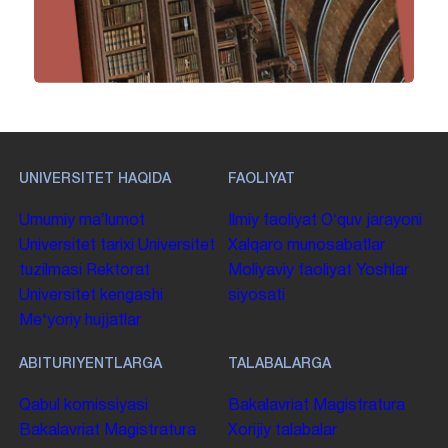
UNIVERSITET HAQIDA
FAOLIYAT
Umumiy maʼlumot
Ilmiy faoliyat
Oʻquv jarayoni
Universitet tarixi
Universitet
Xalqaro munosabatlar
tuzilmasi
Rektorat
Moliyaviy faoliyat
Yoshlar
Universitet kengashi
siyosati
Me'yoriy hujjatlar
ABITURIYENTLARGA
TALABALARGA
Qabul komissiyasi
Bakalavriat
Magistratura
Bakalavriat
Magistratura
Xorijiy talabalar