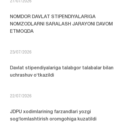
27/07/2026
NOMDOR DAVLAT STIPENDIYALARIGA
NOMZODLARNI SARALASH JARAYONI DAVOM
ETMOQDA
23/07/2026
Davlat stipendiyalariga talabgor talabalar bilan
uchrashuv o‘tkazildi
22/07/2026
JDPU xodimlarining farzandlari yozgi
sog‘lomlashtirish oromgohiga kuzatildi