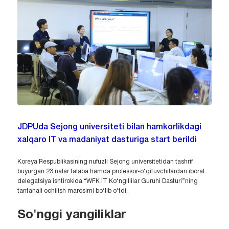
JDPUda Sejong universiteti bilan hamkorlikdagi
xalqaro IT va madaniyat dasturiga start berildi
Koreya Respublikasining nufuzli Sejong universitetidan tashrif
buyurgan 23 nafar talaba hamda professor-o‘qituvchilardan iborat
delegatsiya ishtirokida “WFK IT Ko‘ngillilar Guruhi Dasturi”ning
tantanali ochilish marosimi bo‘lib o‘tdi.
So'nggi yangiliklar