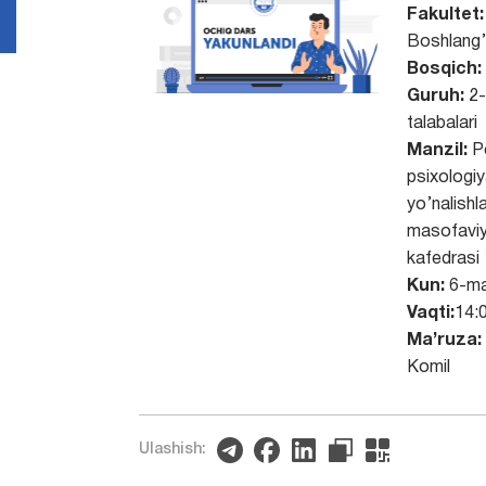
Fakultet:
Boshlang’i
Bosqich:
Guruh:
2-
talabalari
Manzil:
P
psixologi
yo’nalishl
masofaviy
kafedrasi
Kun:
6-ma
Vaqti:
14:
Ma’ruza:
Komil
Ulashish: