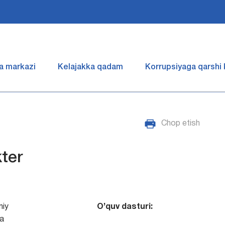
a markazi
Kelajakka qadam
Korrupsiyaga qarshi
Chop etish
ter
iy
O’quv dasturi:
ya