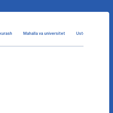
 kurash
Mahalla va universitet
Ustozlar suhbatin 