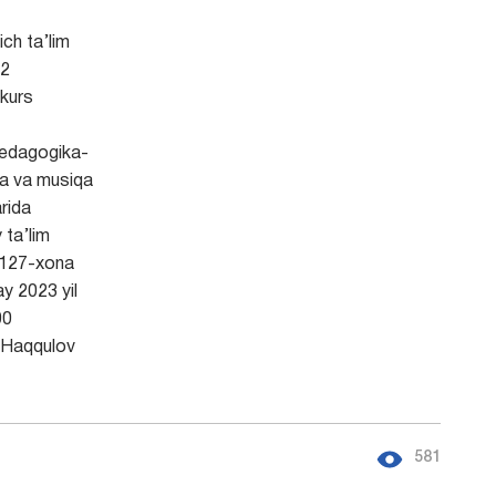
ch ta’lim
2
kurs
edagogika-
ya va musiqa
arida
 ta’lim
 127-xona
y 2023 yil
00
Haqqulov
581