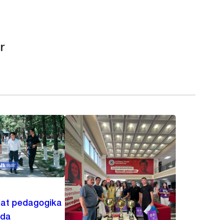
r
lat pedagogika
ida