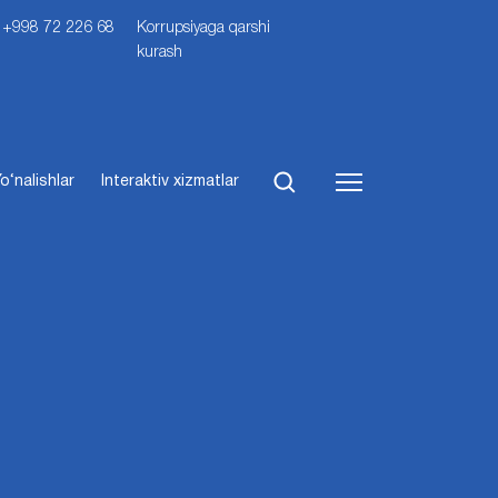
i: +998 72 226 68
Korrupsiyaga qarshi
kurash
o‘nalishlar
Interaktiv xizmatlar