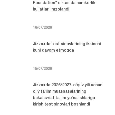
Foundation” o‘rtasida hamkorlik
hujjatlari imzolandi
16/07/2026
Jizzaxda test sinovlarining ikkinchi
kuni davom etmoqda
15/07/2026
Jizzaxda 2026/2027-o‘quv yili uchun
oliy ta’lim muassasalarining
bakalavriat ta’lim yo‘nalishlariga
kirish test sinovlari boshlandi