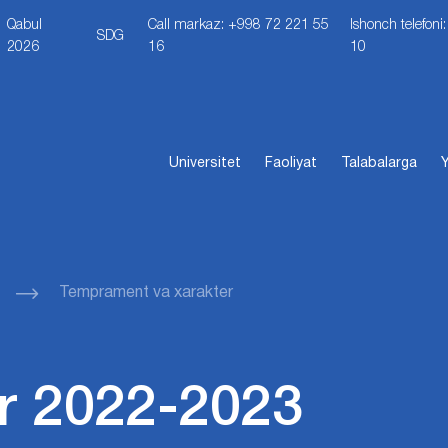
Qabul
Call markaz: +998 72 221 55
Ishonch telefon
SDG
2026
16
10
Universitet
Faoliyat
Talabalarga
Y
Temprament va xarakter
r 2022-2023