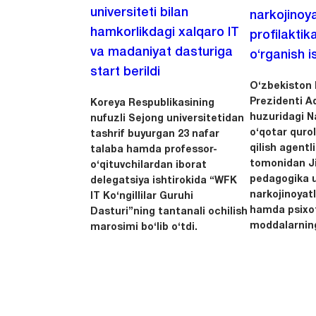
universiteti bilan
narkojinoya
hamkorlikdagi xalqaro IT
profilaktik
va madaniyat dasturiga
o‘rganish is
start berildi
O‘zbekiston 
Prezidenti A
Koreya Respublikasining
huzuridagi N
nufuzli Sejong universitetidan
o‘qotar quro
tashrif buyurgan 23 nafar
qilish agentl
talaba hamda professor-
tomonidan Ji
o‘qituvchilardan iborat
pedagogika u
delegatsiya ishtirokida “WFK
narkojinoyatl
IT Ko‘ngillilar Guruhi
hamda psixo
Dasturi”ning tantanali ochilish
moddalarning
marosimi bo‘lib o‘tdi.