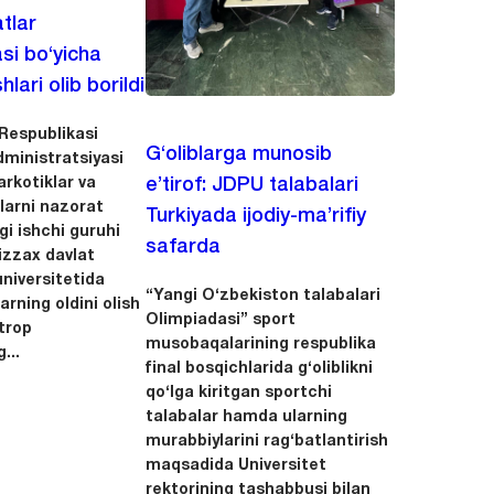
tlar
asi bo‘yicha
hlari olib borildi
Respublikasi
G‘oliblarga munosib
dministratsiyasi
arkotiklar va
e’tirof: JDPU talabalari
llarni nazorat
Turkiyada ijodiy-ma’rifiy
igi ishchi guruhi
safarda
zzax davlat
niversitetida
“Yangi O‘zbekiston talabalari
arning oldini olish
Olimpiadasi” sport
trop
musobaqalarining respublika
...
final bosqichlarida g‘oliblikni
qo‘lga kiritgan sportchi
talabalar hamda ularning
murabbiylarini rag‘batlantirish
maqsadida Universitet
rektorining tashabbusi bilan