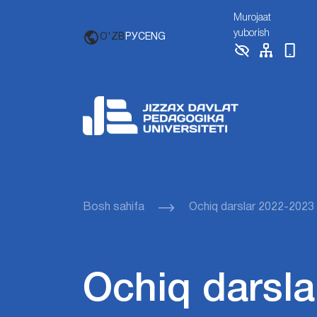
Murojaat
yuborish
O'ZB
РУС
ENG
Bosh sahifa
Ochiq darslar 2022-2023
Ochiq darsla