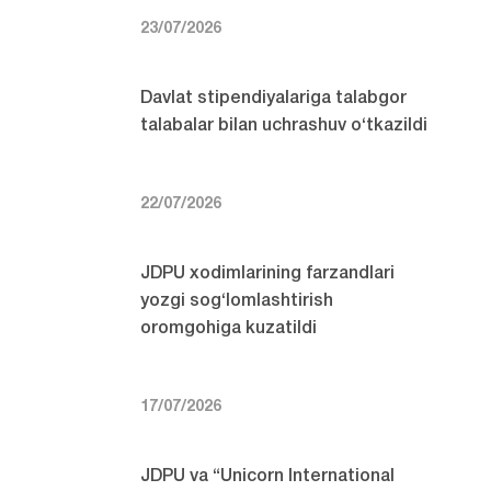
23/07/2026
Davlat stipendiyalariga talabgor
talabalar bilan uchrashuv o‘tkazildi
22/07/2026
JDPU xodimlarining farzandlari
yozgi sog‘lomlashtirish
oromgohiga kuzatildi
17/07/2026
JDPU va “Unicorn International