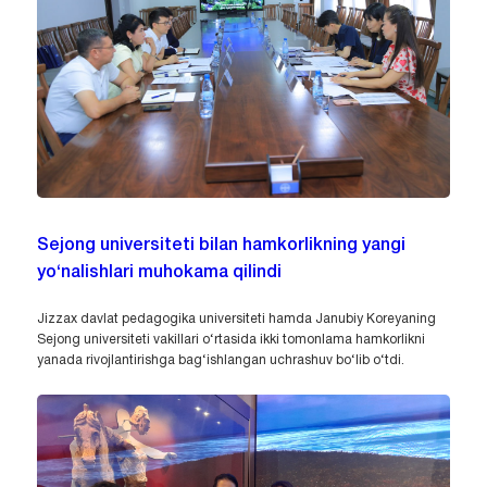
Sejong universiteti bilan hamkorlikning yangi
yo‘nalishlari muhokama qilindi
Jizzax davlat pedagogika universiteti hamda Janubiy Koreyaning
Sejong universiteti vakillari o‘rtasida ikki tomonlama hamkorlikni
yanada rivojlantirishga bag‘ishlangan uchrashuv bo‘lib o‘tdi.