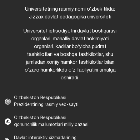
Universitetning rasmiy nomi oʻzbek tilida:
Jizzax davlat pedagogika universiteti
Universitet iqtisodiyotni davlat boshqaruvi
organlari, mahalliy davlat hokimiyati
organlari, kadrlar boʻyicha pudrat
tashkilotlari va boshqa tashkilotlar, shu
jumladan xorijiy hamkor tashkilotlar bilan
oʻzaro hamkorlikda oʻz faoliyatini amalga
oshiradi.
Oʻzbekiston Respublikasi
Prezidentining rasmiy veb-sayti
Oʻzbekiston Respublikasi
qonunchilik maʼlumotlari milliy bazasi
Davlat interaktiv xizmatlarining