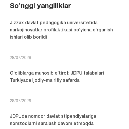
So'nggi yangiliklar
Jizzax davlat pedagogika universitetida
narkojinoyatlar profilaktikasi bo‘yicha o‘rganish
ishlari olib borildi
28/07/2026
G‘oliblarga munosib e’tirof: JDPU talabalari
Turkiyada ijodiy-ma’rifiy safarda
28/07/2026
JDPUda nomdor davlat stipendiyalariga
nomzodlarni saralash davom etmoqda