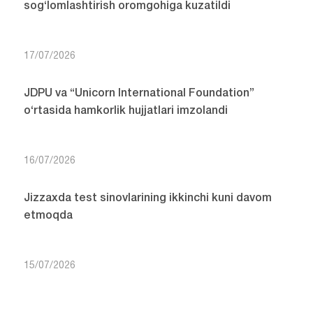
sog‘lomlashtirish oromgohiga kuzatildi
17/07/2026
JDPU va “Unicorn International Foundation”
o‘rtasida hamkorlik hujjatlari imzolandi
16/07/2026
Jizzaxda test sinovlarining ikkinchi kuni davom
etmoqda
15/07/2026