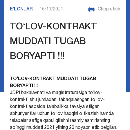
E’LONLAR
16/11/2021
Chop etish
|
TО‘LOV-KONTRAKT
MUDDATI TUGAB
BORYAPTI !!!
TО‘LOV-KONTRAKT MUDDATI TUGAB
BORYAPTI !!!
JDPI bakalavriati va magistraturasiga tо‘lov-
kontrakt, shu jumladan, tabaqalashgan tо‘lov-
kontrakt asosida talabalikka tavsiya etilgan
abituriyentlar uchun tо‘lov haqqini о‘tkazish hamda
talabalar safiga qabul qilishni rasmiylashtirishning
sо‘nggi muddati 2021 yilning 20 noyabri etib belgilan.