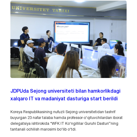
JDPUda Sejong universiteti bilan hamkorlikdagi
xalqaro IT va madaniyat dasturiga start berildi
Koreya Respublikasining nufuzli Sejong universitetidan tashrif
buyurgan 23 nafar talaba hamda professor-o‘qituvchilardan iborat
delegatsiya ishtirokida “WFK IT Ko‘ngillilar Guruhi Dasturi”ning
tantanali ochilish marosimi bo‘lib o‘tdi.