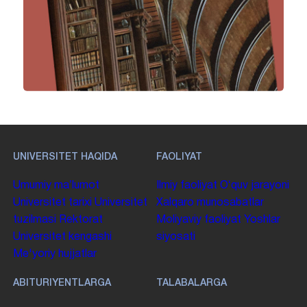
UNIVERSITET HAQIDA
FAOLIYAT
Umumiy maʼlumot
Ilmiy faoliyat
Oʻquv jarayoni
Universitet tarixi
Universitet
Xalqaro munosabatlar
tuzilmasi
Rektorat
Moliyaviy faoliyat
Yoshlar
Universitet kengashi
siyosati
Me'yoriy hujjatlar
ABITURIYENTLARGA
TALABALARGA