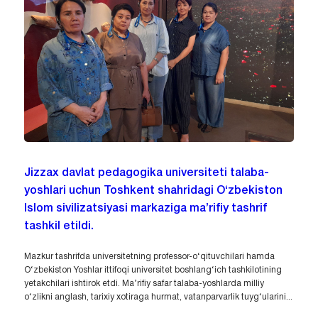
Jizzax davlat pedagogika universiteti talaba-
yoshlari uchun Toshkent shahridagi O‘zbekiston
Islom sivilizatsiyasi markaziga ma’rifiy tashrif
tashkil etildi.
Mazkur tashrifda universitetning professor-o‘qituvchilari hamda
O‘zbekiston Yoshlar ittifoqi universitet boshlang‘ich tashkilotining
yetakchilari ishtirok etdi. Ma’rifiy safar talaba-yoshlarda milliy
o‘zlikni anglash, tarixiy xotiraga hurmat, vatanparvarlik tuyg‘ularini...