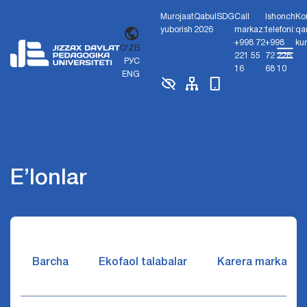
Murojaat
Qabul
SDG
Call
Ishonch
Ko
yuborish
2026
markaz:
telefoni:
qa
+998 72
+998
ku
O'ZB
221 55
72 226
РУС
16
68 10
ENG
E’lonlar
Barcha
Ekofaol talabalar
Karera markazi