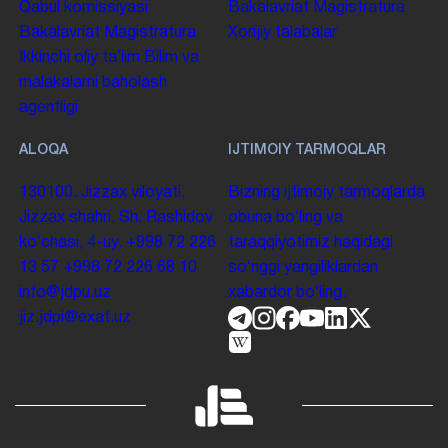
Qabul komissiyasi
Bakalavriat
Magistratura
Bakalavriat
Magistratura
Xorijiy talabalar
Ikkinchi oliy taʼlim
Bilim va
malakalarni baholash
agentligi
ALOQA
IJTIMOIY TARMOQLAR
130100. Jizzax viloyati,
Bizning ijtimoiy tarmoqlarda
Jizzax shahri, Sh. Rashidov
obuna boʻling va
koʻchasi, 4-uy.
+998 72 226
taraqqiyotimiz haqidagi
13 57
+998 72 226 68 10
soʻnggi yangiliklardan
info@jdpu.uz
xabardor boʻling.
jiz.jdpi@exat.uz