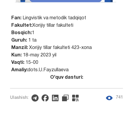
Fan:
Lingvistik va metodik tadqiqot
Fakultet:
Xorijiy tillar fakulteti
Bosqich:
1
Guruh:
1 ta
Manzil:
Xorijiy tillar fakulteti 423-xona
Kun:
18-may 2023 yil
Vaqti:
15-00
Amaliy:
dots.U.Fayzullaeva
O’quv dasturi:
741
Ulashish: