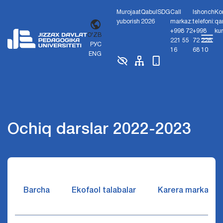
Murojaat
Qabul
SDG
Call
Ishonch
Ko
yuborish
2026
markaz:
telefoni:
qa
+998 72
+998
ku
O'ZB
221 55
72 226
РУС
16
68 10
ENG
Ochiq darslar 2022-2023
Barcha
Ekofaol talabalar
Karera markazi