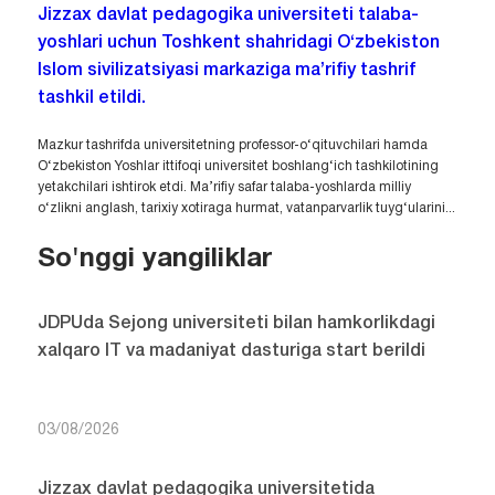
Jizzax davlat pedagogika universiteti talaba-
yoshlari uchun Toshkent shahridagi O‘zbekiston
Islom sivilizatsiyasi markaziga ma’rifiy tashrif
tashkil etildi.
Mazkur tashrifda universitetning professor-o‘qituvchilari hamda
O‘zbekiston Yoshlar ittifoqi universitet boshlang‘ich tashkilotining
yetakchilari ishtirok etdi. Ma’rifiy safar talaba-yoshlarda milliy
o‘zlikni anglash, tarixiy xotiraga hurmat, vatanparvarlik tuyg‘ularini...
So'nggi yangiliklar
JDPUda Sejong universiteti bilan hamkorlikdagi
xalqaro IT va madaniyat dasturiga start berildi
03/08/2026
Jizzax davlat pedagogika universitetida