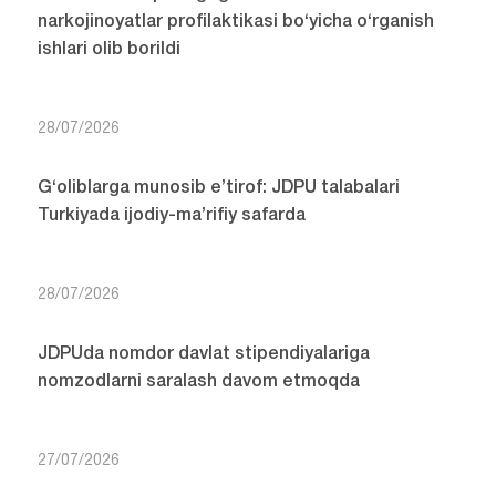
narkojinoyatlar profilaktikasi bo‘yicha o‘rganish
ishlari olib borildi
28/07/2026
G‘oliblarga munosib e’tirof: JDPU talabalari
Turkiyada ijodiy-ma’rifiy safarda
28/07/2026
JDPUda nomdor davlat stipendiyalariga
nomzodlarni saralash davom etmoqda
27/07/2026