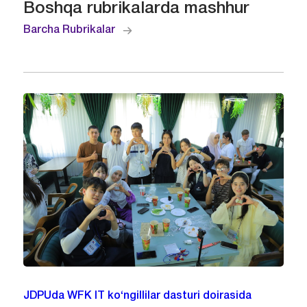
Boshqa rubrikalarda mashhur
Barcha Rubrikalar
JDPUda WFK IT ko‘ngillilar dasturi doirasida