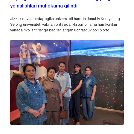
yo‘nalishlari muhokama qilindi
Jizzax davlat pedagogika universiteti hamda Janubiy Koreyaning
Sejong universiteti vakillari o‘rtasida ikki tomonlama hamkorlikni
yanada rivojlantirishga bag‘ishlangan uchrashuv bo‘lib o‘tdi.