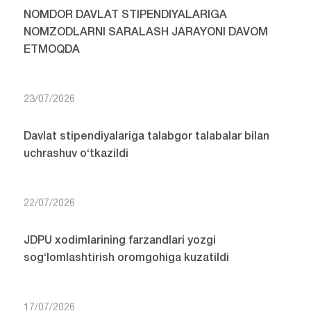
NOMDOR DAVLAT STIPENDIYALARIGA
NOMZODLARNI SARALASH JARAYONI DAVOM
ETMOQDA
23/07/2026
Davlat stipendiyalariga talabgor talabalar bilan
uchrashuv o‘tkazildi
22/07/2026
JDPU xodimlarining farzandlari yozgi
sog‘lomlashtirish oromgohiga kuzatildi
17/07/2026