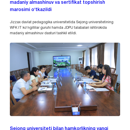
madaniy almashinuv va sertifikat topshirish
marosimi o‘tkazildi
Jizzax davlat pedagogika universitetida Sejong universitetining
WFK IT ko‘ngillilar guruhi hamda JDPU talabalari ishtirokida
madaniy almashinuv dasturi tashkil etildi.
Sejong universiteti bilan hamkorlikning yangi