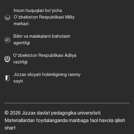
Inson huquqlari bo‘yicha
O‘zbekiston Respublikasi Milliy
markazi
Bilim va malakalarni baholash
agentligi
O‘zbekiston Respublikasi Adliya
vazirligi
Jizzax viloyati hokimligining rasmiy
sayti
© 2026 Jizzax davlat pedagogika universiteti
Materiallardan foydalanganda manbaga faol havola qilish
shart