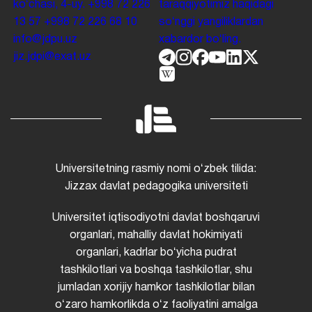
koʻchasi, 4-uy.
+998 72 226
taraqqiyotimiz haqidagi
13 57
+998 72 226 68 10
soʻnggi yangiliklardan
info@jdpu.uz
xabardor boʻling.
jiz.jdpi@exat.uz
Universitetning rasmiy nomi oʻzbek tilida:
Jizzax davlat pedagogika universiteti
Universitet iqtisodiyotni davlat boshqaruvi
organlari, mahalliy davlat hokimiyati
organlari, kadrlar boʻyicha pudrat
tashkilotlari va boshqa tashkilotlar, shu
jumladan xorijiy hamkor tashkilotlar bilan
oʻzaro hamkorlikda oʻz faoliyatini amalga