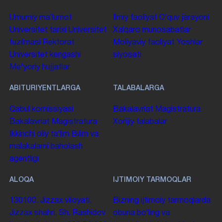
Umumiy maʼlumot
Ilmiy faoliyat
Oʻquv jarayoni
Universitet tarixi
Universitet
Xalqaro munosabatlar
tuzilmasi
Rektorat
Moliyaviy faoliyat
Yoshlar
Universitet kengashi
siyosati
Me'yoriy hujjatlar
ABITURIYENTLARGA
TALABALARGA
Qabul komissiyasi
Bakalavriat
Magistratura
Bakalavriat
Magistratura
Xorijiy talabalar
Ikkinchi oliy taʼlim
Bilim va
malakalarni baholash
agentligi
ALOQA
IJTIMOIY TARMOQLAR
130100. Jizzax viloyati,
Bizning ijtimoiy tarmoqlarda
Jizzax shahri, Sh. Rashidov
obuna boʻling va