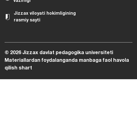
vazirligi
Jizzax viloyati hokimligining
rasmiy sayti
© 2026 Jizzax davlat pedagogika universiteti
Materiallardan foydalanganda manbaga faol havola
qilish shart