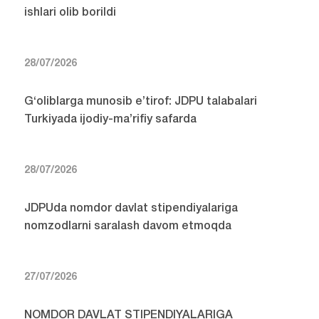
ishlari olib borildi
28/07/2026
G‘oliblarga munosib e’tirof: JDPU talabalari
Turkiyada ijodiy-ma’rifiy safarda
28/07/2026
JDPUda nomdor davlat stipendiyalariga
nomzodlarni saralash davom etmoqda
27/07/2026
NOMDOR DAVLAT STIPENDIYALARIGA