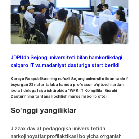
JDPUda Sejong universiteti bilan hamkorlikdagi
xalqaro IT va madaniyat dasturiga start berildi
Koreya Respublikasining nufuzli Sejong universitetidan tashrif
buyurgan 23 nafar talaba hamda professor-o‘qituvchilardan
iborat delegatsiya ishtirokida “WFK IT Ko‘ngillilar Guruhi
Dasturi”ning tantanali ochilish marosimi bo‘lib o‘tdi.
So'nggi yangiliklar
Jizzax davlat pedagogika universitetida
narkojinoyatlar profilaktikasi bo‘yicha o‘rganish