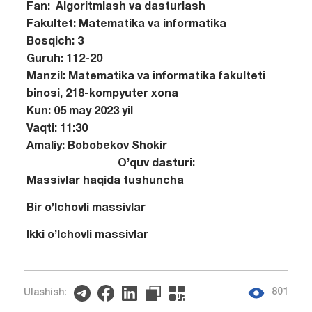
Fan:
Algoritmlash va dasturlash
Fakultet:
Matematika va informatika
Bosqich:
3
Guruh:
112-20
Manzil:
Matematika va informatika fakulteti
binosi, 218-kompyuter xona
Kun:
05 may 2023 yil
Vaqti:
11:30
Amaliy:
Bobobekov Shokir
O’quv dasturi:
Massivlar haqida tushuncha
Bir o’lchovli massivlar
Ikki o’lchovli massivlar
801
Ulashish: