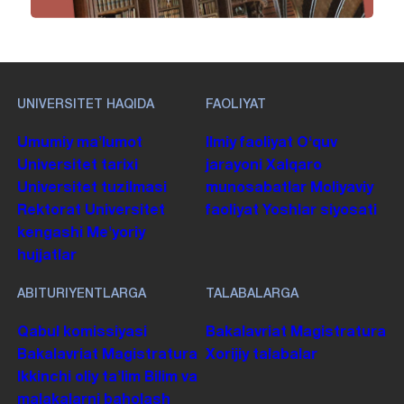
UNIVERSITET HAQIDA
FAOLIYAT
Umumiy maʼlumot
Ilmiy faoliyat
Oʻquv
Universitet tarixi
jarayoni
Xalqaro
Universitet tuzilmasi
munosabatlar
Moliyaviy
Rektorat
Universitet
faoliyat
Yoshlar siyosati
kengashi
Me'yoriy
hujjatlar
ABITURIYENTLARGA
TALABALARGA
Qabul komissiyasi
Bakalavriat
Magistratura
Bakalavriat
Magistratura
Xorijiy talabalar
Ikkinchi oliy taʼlim
Bilim va
malakalarni baholash