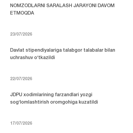
NOMZODLARNI SARALASH JARAYONI DAVOM
ETMOQDA
23/07/2026
Davlat stipendiyalariga talabgor talabalar bilan
uchrashuv o‘tkazildi
22/07/2026
JDPU xodimlarining farzandlari yozgi
sog‘lomlashtirish oromgohiga kuzatildi
17/07/2026