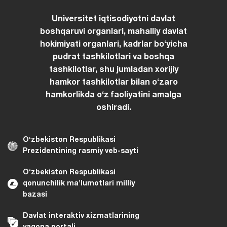
Universitet iqtisodiyotni davlat
boshqaruvi organlari, mahalliy davlat
hokimiyati organlari, kadrlar boʻyicha
pudrat tashkilotlari va boshqa
tashkilotlar, shu jumladan xorijiy
hamkor tashkilotlar bilan oʻzaro
hamkorlikda oʻz faoliyatini amalga
oshiradi.
Oʻzbekiston Respublikasi
Prezidentining rasmiy veb-sayti
Oʻzbekiston Respublikasi
qonunchilik maʼlumotlari milliy
bazasi
Davlat interaktiv xizmatlarining