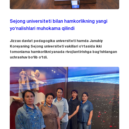
Sejong universiteti bilan hamkorlikning yangi
yo‘nalishlari muhokama qilindi
Jizzax davlat pedagogika universiteti hamda Janubiy
Koreyaning Sejong universiteti vakillari o‘rtasida ikki
tomonlama hamkorlikni yanada rivojlantirishga bag‘ishlangan
uchrashuv bo‘lib o‘tdi.