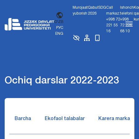
Murojaat
Qabul
SDG
Call
Ishonch
Ko
yuborish
2026
markaz:
telefoni:
qa
+998 72
+998
ku
O'ZB
221 55
72 226
РУС
16
68 10
ENG
Ochiq darslar 2022-2023
Barcha
Ekofaol talabalar
Karera markazi