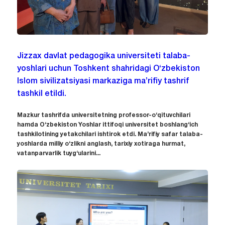
Jizzax davlat pedagogika universiteti talaba-
yoshlari uchun Toshkent shahridagi O‘zbekiston
Islom sivilizatsiyasi markaziga ma’rifiy tashrif
tashkil etildi.
Mazkur tashrifda universitetning professor-o‘qituvchilari
hamda O‘zbekiston Yoshlar ittifoqi universitet boshlang‘ich
tashkilotining yetakchilari ishtirok etdi. Ma’rifiy safar talaba-
yoshlarda milliy o‘zlikni anglash, tarixiy xotiraga hurmat,
vatanparvarlik tuyg‘ularini...