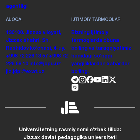
agentligi
ALOQA
IJTIMOIY TARMOQLAR
130100. Jizzax viloyati,
Bizning ijtimoiy
Jizzax shahri, Sh.
tarmoqlarda obuna
Rashidov koʻchasi, 4-uy.
boʻling va taraqqiyotimiz
+998 72 226 13 57
+998 72
haqidagi soʻnggi
226 68 10
info@jdpu.uz
yangiliklardan xabardor
jiz.jdpi@exat.uz
boʻling.
Universitetning rasmiy nomi oʻzbek tilida:
Jizzax davlat pedagogika universiteti