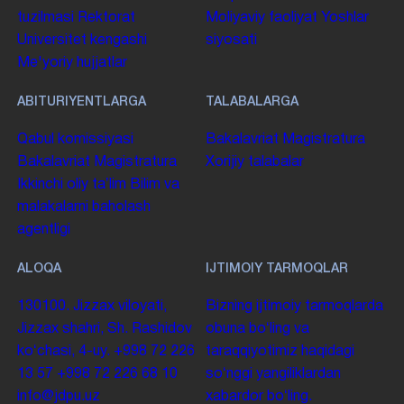
tuzilmasi
Rektorat
Moliyaviy faoliyat
Yoshlar
Universitet kengashi
siyosati
Me'yoriy hujjatlar
ABITURIYENTLARGA
TALABALARGA
Qabul komissiyasi
Bakalavriat
Magistratura
Bakalavriat
Magistratura
Xorijiy talabalar
Ikkinchi oliy taʼlim
Bilim va
malakalarni baholash
agentligi
ALOQA
IJTIMOIY TARMOQLAR
130100. Jizzax viloyati,
Bizning ijtimoiy tarmoqlarda
Jizzax shahri, Sh. Rashidov
obuna boʻling va
koʻchasi, 4-uy.
+998 72 226
taraqqiyotimiz haqidagi
13 57
+998 72 226 68 10
soʻnggi yangiliklardan
info@jdpu.uz
xabardor boʻling.