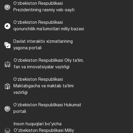
Oʻzbekiston Respublikasi
Prezidentining rasmiy veb-sayti
Oʻzbekiston Respublikasi
qonunchilik maʼlumotlari milliy bazasi
Davlat interaktiv xizmatlarining
yagona portali
Oʻzbekiston Respublikasi Oliy taʼlim,
fan va innovatsiyalar vazirligi
Oʻzbekiston Respublikasi
Maktabgacha va maktab taʼlimi
vazirligi
Oʻzbekiston Respublikasi Hukumat
portali
Inson huquqlari bo‘yicha
O‘zbekiston Respublikasi Milliy