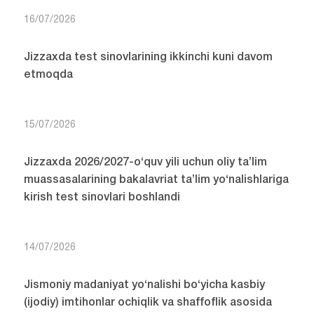
16/07/2026
Jizzaxda test sinovlarining ikkinchi kuni davom
etmoqda
15/07/2026
Jizzaxda 2026/2027-o‘quv yili uchun oliy ta’lim
muassasalarining bakalavriat ta’lim yo‘nalishlariga
kirish test sinovlari boshlandi
14/07/2026
Jismoniy madaniyat yo‘nalishi bo‘yicha kasbiy
(ijodiy) imtihonlar ochiqlik va shaffoflik asosida