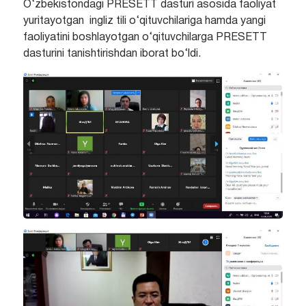
O‘zbekistondagi PRESETT dasturi asosida faoliyat
yuritayotgan ingliz tili o‘qituvchilariga hamda yangi
faoliyatini boshlayotgan o‘qituvchilarga PRESETT
dasturini tanishtirishdan iborat bo‘ldi.