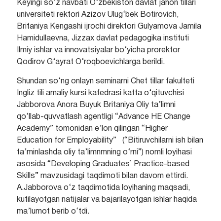
Keyingi so‘z navbati O‘zbekiston davlat jahon tillari
universiteti rektori Azizov Ulug‘bek Botirovich,
Britaniya Kengashi ijrochi direktori Gulyamova Jamila
Hamidullaevna, Jizzax davlat pedagogika instituti
Ilmiy ishlar va innovatsiyalar bo‘yicha prorektor
Qodirov G‘ayrat O‘roqboevichlarga berildi.
Shundan so‘ng onlayn seminarni Chet tillar fakulteti
Ingliz tili amaliy kursi kafedrasi katta o‘qituvchisi
Jabborova Anora Buyuk Britaniya Oliy ta’limni
qo‘llab-quvvatlash agentligi “Advance HE Change
Academy” tomonidan e’lon qilingan “Higher
Education for Employability” (“Bitiruvchilarni ish bilan
ta’minlashda oliy ta’limnmning o‘rni”) nomli loyihasi
asosida “Developing Graduates` Practice-based
Skills” mavzusidagi taqdimoti bilan davom ettirdi.
A.Jabborova o‘z taqdimotida loyihaning maqsadi,
kutilayotgan natijalar va bajarilayotgan ishlar haqida
ma’lumot berib o‘tdi.