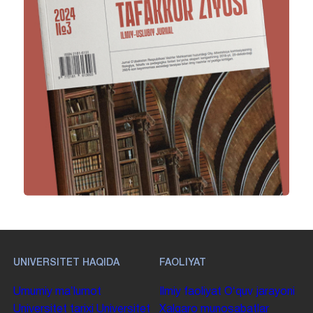
UNIVERSITET HAQIDA
FAOLIYAT
Umumiy maʼlumot
Ilmiy faoliyat
Oʻquv jarayoni
Universitet tarixi
Universitet
Xalqaro munosabatlar