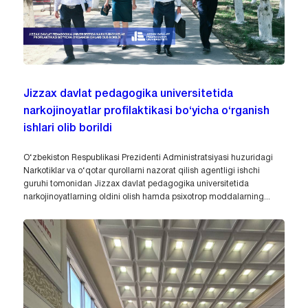
Jizzax davlat pedagogika universitetida
narkojinoyatlar profilaktikasi bo‘yicha o‘rganish
ishlari olib borildi
O‘zbekiston Respublikasi Prezidenti Administratsiyasi huzuridagi
Narkotiklar va o‘qotar qurollarni nazorat qilish agentligi ishchi
guruhi tomonidan Jizzax davlat pedagogika universitetida
narkojinoyatlarning oldini olish hamda psixotrop moddalarning...