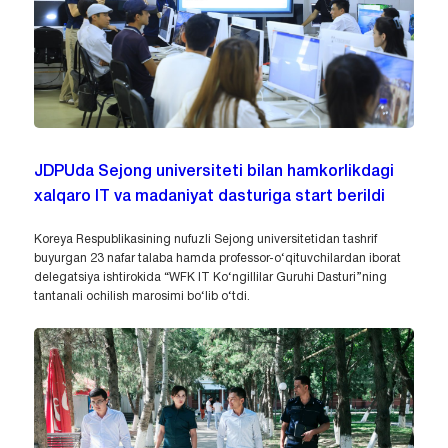
JDPUda Sejong universiteti bilan hamkorlikdagi
xalqaro IT va madaniyat dasturiga start berildi
Koreya Respublikasining nufuzli Sejong universitetidan tashrif
buyurgan 23 nafar talaba hamda professor-o‘qituvchilardan iborat
delegatsiya ishtirokida “WFK IT Ko‘ngillilar Guruhi Dasturi”ning
tantanali ochilish marosimi bo‘lib o‘tdi.