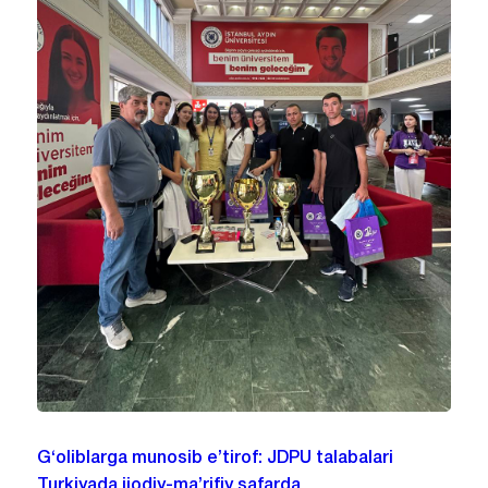
G‘oliblarga munosib e’tirof: JDPU talabalari
Turkiyada ijodiy-ma’rifiy safarda