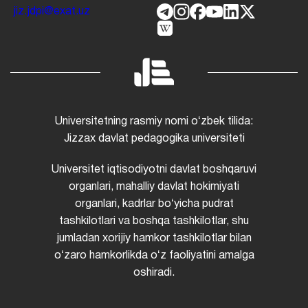
jiz.jdpi@exat.uz
Universitetning rasmiy nomi oʻzbek tilida:
Jizzax davlat pedagogika universiteti
Universitet iqtisodiyotni davlat boshqaruvi
organlari, mahalliy davlat hokimiyati
organlari, kadrlar boʻyicha pudrat
tashkilotlari va boshqa tashkilotlar, shu
jumladan xorijiy hamkor tashkilotlar bilan
oʻzaro hamkorlikda oʻz faoliyatini amalga
oshiradi.