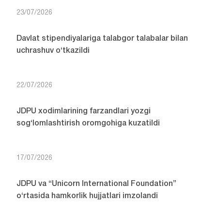
23/07/2026
Davlat stipendiyalariga talabgor talabalar bilan
uchrashuv o‘tkazildi
22/07/2026
JDPU xodimlarining farzandlari yozgi
sog‘lomlashtirish oromgohiga kuzatildi
17/07/2026
JDPU va “Unicorn International Foundation”
o‘rtasida hamkorlik hujjatlari imzolandi