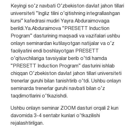
Keyingi so‘z navbati O‘zbekiston davlat jahon tillari
universiteti “Ingliz tilini o‘qitishning integrallashgan
kursi” kafedrasi mudiri Yayra Abduraimovaga
berildi.Ya.Abduraimova “PRESETT Induction
Program” dasturining maqsadi va vazifalari ushbu
onlayn seminardan kutilayotgan natijalar va o‘z
faoliyatini endi boshlayotgan PRESETT
o‘qituvchilariga tavsiyalar berib o‘tdi hamda
“PRESETT Induction Program” dasturini ishlab
chiqqan O‘zbekiston davlat jahon tillari universiteti
trenerlar guruhi bilan tanishtirib o‘tdi. Ushbu onlayn
seminarda trenerlar guruhi navbati bilan o‘z
taqdimotlarini o‘tkazishdi.
Ushbu onlayn seminar ZOOM dasturi orqali 2 kun
davomida 3-4 sentabr kunlari o‘tkazilishi
rejalashtirilgan.