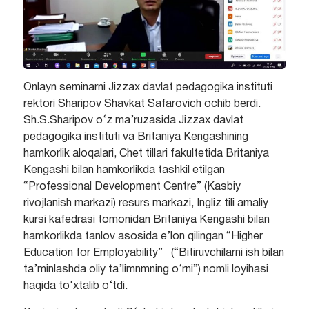
Onlayn seminarni Jizzax davlat pedagogika instituti
rektori Sharipov Shavkat Safarovich ochib berdi.
Sh.S.Sharipov o‘z ma’ruzasida Jizzax davlat
pedagogika instituti va Britaniya Kengashining
hamkorlik aloqalari, Chet tillari fakultetida Britaniya
Kengashi bilan hamkorlikda tashkil etilgan
“Professional Development Centre” (Kasbiy
rivojlanish markazi) resurs markazi, Ingliz tili amaliy
kursi kafedrasi tomonidan Britaniya Kengashi bilan
hamkorlikda tanlov asosida e’lon qilingan “Higher
Education for Employability” (“Bitiruvchilarni ish bilan
ta’minlashda oliy ta’limnmning o‘rni”) nomli loyihasi
haqida to‘xtalib o‘tdi.