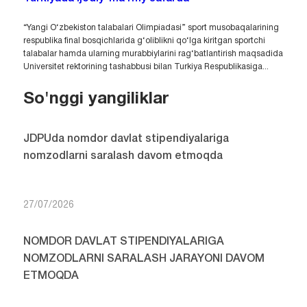
“Yangi O‘zbekiston talabalari Olimpiadasi” sport musobaqalarining
respublika final bosqichlarida g‘oliblikni qo‘lga kiritgan sportchi
talabalar hamda ularning murabbiylarini rag‘batlantirish maqsadida
Universitet rektorining tashabbusi bilan Turkiya Respublikasiga...
So'nggi yangiliklar
JDPUda nomdor davlat stipendiyalariga
nomzodlarni saralash davom etmoqda
27/07/2026
NOMDOR DAVLAT STIPENDIYALARIGA
NOMZODLARNI SARALASH JARAYONI DAVOM
ETMOQDA