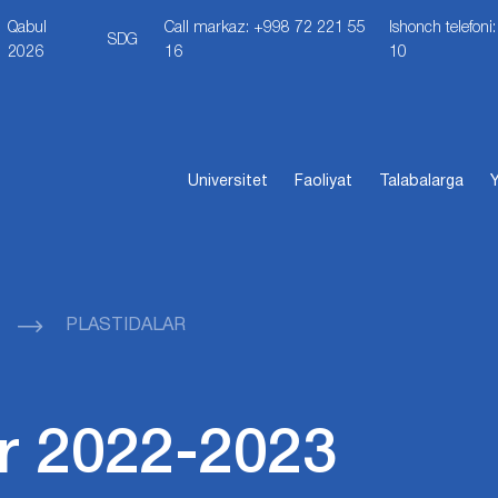
Qabul
Call markaz: +998 72 221 55
Ishonch telefon
SDG
2026
16
10
Universitet
Faoliyat
Talabalarga
Y
PLASTIDALAR
r 2022-2023