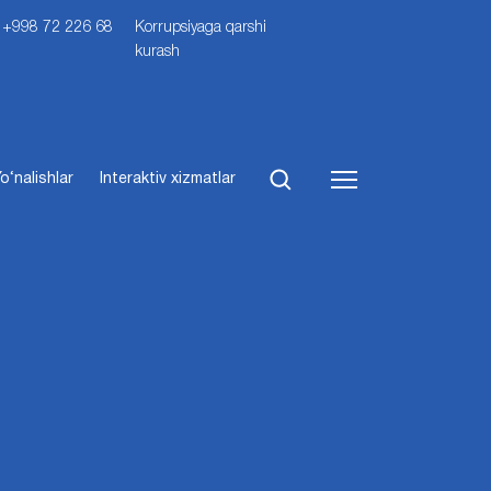
i: +998 72 226 68
Korrupsiyaga qarshi
kurash
o‘nalishlar
Interaktiv xizmatlar