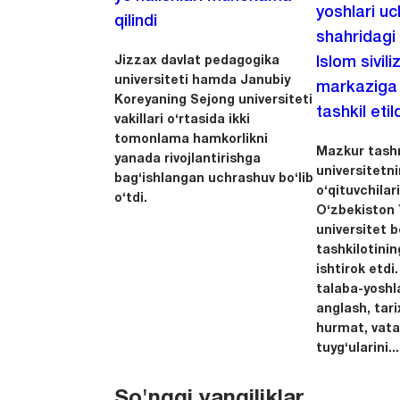
yoshlari u
qilindi
shahridagi
Jizzax davlat pedagogika
Islom sivili
universiteti hamda Janubiy
markaziga m
Koreyaning Sejong universiteti
tashkil etild
vakillari o‘rtasida ikki
tomonlama hamkorlikni
Mazkur tashr
yanada rivojlantirishga
universitetn
bag‘ishlangan uchrashuv bo‘lib
o‘qituvchila
o‘tdi.
O‘zbekiston Y
universitet 
tashkilotinin
ishtirok etdi.
talaba-yoshla
anglash, tari
hurmat, vata
tuyg‘ularini...
So'nggi yangiliklar