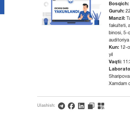
Bosqich:
Guruh:
22
Manzil:
Ta
fakulteti,
binosi, 5-
auditoriya
Kun:
12-o
yil
Vaqti:
11:
Laborato
Sharipova
Xamdam q
Ulashish: