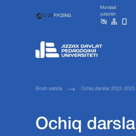
Murojaat
yuborish
O'ZB
РУС
ENG
Bosh sahifa
Ochiq darslar 2022-2023
Ochiq darsla