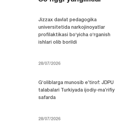
Jizzax davlat pedagogika
universitetida narkojinoyatlar
profilaktikasi bo‘yicha o‘rganish
ishlari olib borildi
28/07/2026
G‘oliblarga munosib e’tirof: JDPU
talabalari Turkiyada ijodiy-ma’rifiy
safarda
28/07/2026