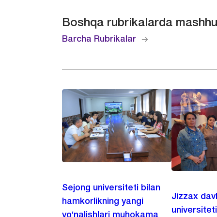
Boshqa rubrikalarda mashhu
Barcha Rubrikalar
Sejong universiteti bilan
Jizzax dav
hamkorlikning yangi
universitet
yo‘nalishlari muhokama