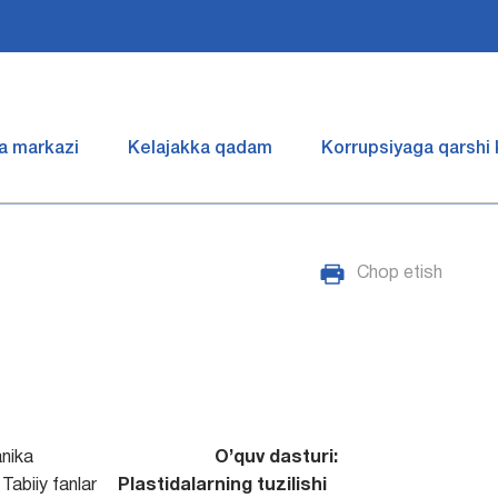
a markazi
Kelajakka qadam
Korrupsiyaga qarshi
Chop etish
nika
O’quv dasturi:
Tabiiy fanlar
Plastidalarning tuzilishi