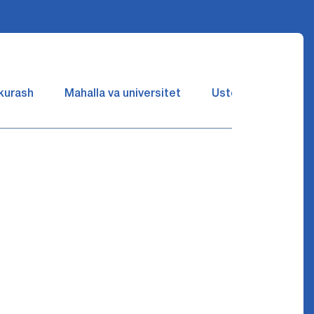
 kurash
Mahalla va universitet
Ustozlar suhbatin 