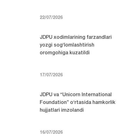
22/07/2026
JDPU xodimlarining farzandlari
yozgi sog‘lomlashtirish
oromgohiga kuzatildi
17/07/2026
JDPU va “Unicorn International
Foundation” o‘rtasida hamkorlik
hujjatlari imzolandi
16/07/2026