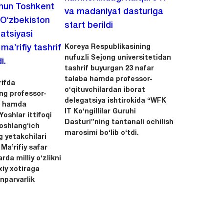
chun Toshkent
va madaniyat dasturiga
 O‘zbekiston
start berildi
zatsiyasi
Koreya Respublikasining
a’rifiy tashrif
nufuzli Sejong universitetidan
i.
tashrif buyurgan 23 nafar
talaba hamda professor-
ifda
o‘qituvchilardan iborat
ing professor-
delegatsiya ishtirokida “WFK
ri hamda
IT Ko‘ngillilar Guruhi
oshlar ittifoqi
Dasturi”ning tantanali ochilish
boshlang‘ich
marosimi bo‘lib o‘tdi.
g yetakchilari
 Ma’rifiy safar
rda milliy o‘zlikni
xiy xotiraga
nparvarlik