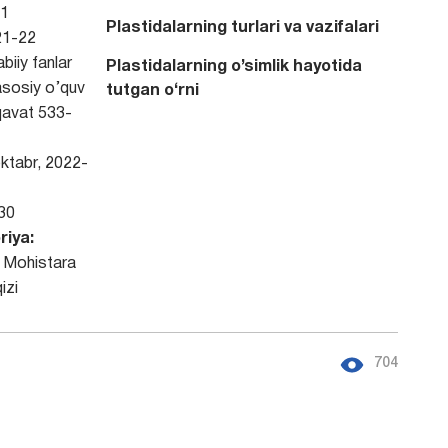
1
Plastidalarning turlari va vazifalari
1-22
biiy fanlar
Plastidalarning o’simlik hayotida
 asosiy o’quv
tutgan o‘rni
qavat 533-
ktabr, 2022-
30
riya:
 Mohistara
izi
704