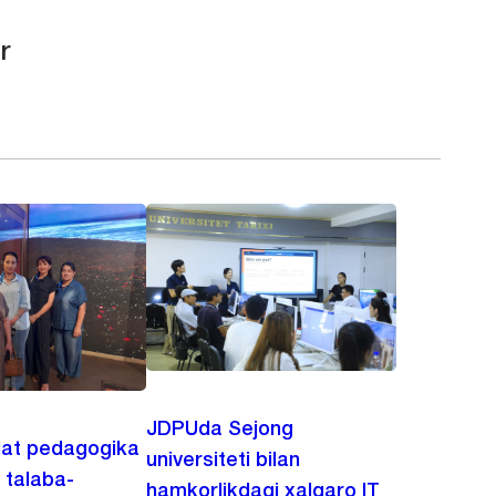
r
JDPUda Sejong
lat pedagogika
universiteti bilan
i talaba-
hamkorlikdagi xalqaro IT