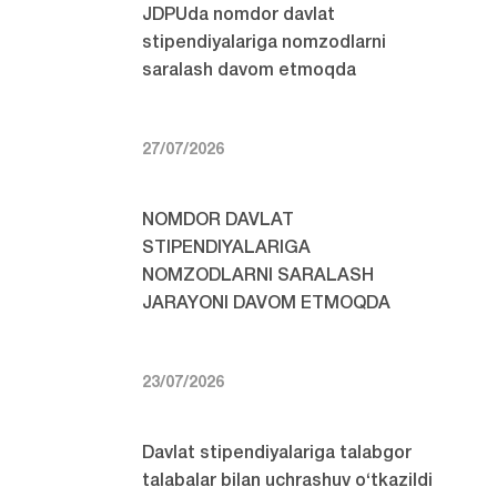
JDPUda nomdor davlat
stipendiyalariga nomzodlarni
saralash davom etmoqda
27/07/2026
NOMDOR DAVLAT
STIPENDIYALARIGA
NOMZODLARNI SARALASH
JARAYONI DAVOM ETMOQDA
23/07/2026
Davlat stipendiyalariga talabgor
talabalar bilan uchrashuv o‘tkazildi