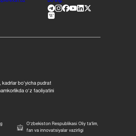
.jdpi@exat.uz
boʻling.
, kadrlar boʻyicha pudrat
hamkorlikda oʻz faoliyatini
ng
Oʻzbekiston Respublikasi Oliy taʼlim,
fan va innovatsiyalar vazirligi