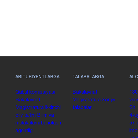
ABITURIYENTLARGA
TALABALARGA
AL
Qabul komissiyasi
Bakalavriat
130
Bakalavriat
Magistratura
Xorijiy
vilo
Magistratura
Ikkinchi
talabalar
Sh.
oliy taʼlim
Bilim va
4-u
malakalarni baholash
57
agentligi
inf