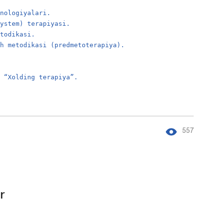
xnologiyalari.
System) terapiyasi.
etodikasi.
sh metodikasi (predmetoterapiya).
a “Xolding terapiya”.
557
r