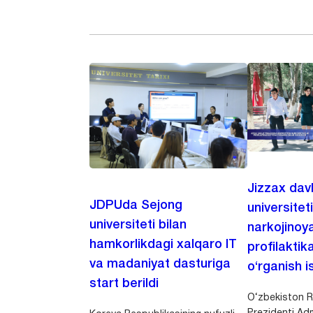
Jizzax dav
JDPUda Sejong
universitet
universiteti bilan
narkojinoya
hamkorlikdagi xalqaro IT
profilaktik
va madaniyat dasturiga
o‘rganish is
start berildi
O‘zbekiston R