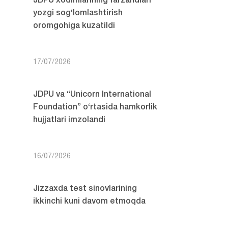
JDPU xodimlarining farzandlari
yozgi sog‘lomlashtirish
oromgohiga kuzatildi
17/07/2026
JDPU va “Unicorn International
Foundation” o‘rtasida hamkorlik
hujjatlari imzolandi
16/07/2026
Jizzaxda test sinovlarining
ikkinchi kuni davom etmoqda