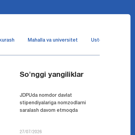
 kurash
Mahalla va universitet
Ustozlar suhbatin 
So'nggi yangiliklar
JDPUda nomdor davlat
stipendiyalariga nomzodlarni
saralash davom etmoqda
27/07/2026