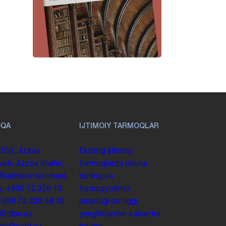
OQA
IJTIMOIY TARMOQLAR
100. Jizzax
Bizning ijtimoiy
yati, Jizzax shahri,
tarmoqlarda obuna
 Rashidov koʻchasi,
boʻling va
y.
+998 72 226 13
taraqqiyotimiz
+998 72 226 68 10
haqidagi soʻnggi
o@jdpu.uz
yangiliklardan xabardor