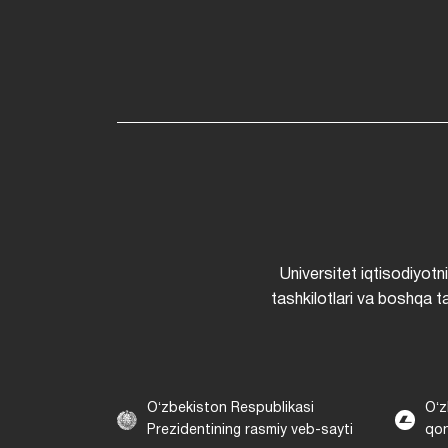
Universitet iqtisodiyotn
tashkilotlari va boshqa ta
Oʻzbekiston Respublikasi
Oʻz
Prezidentining rasmiy veb-sayti
qon