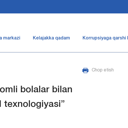
a markazi
Kelajakka qadam
Korrupsiyaga qarshi
Chop etish
mli bolalar bilan
l texnologiyasi”