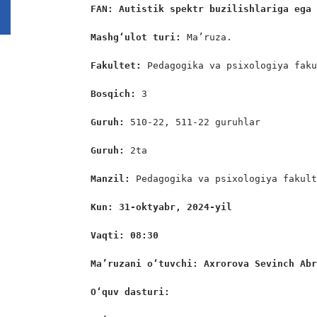
FAN: 
Autistik spektr buzilishlariga ega
Mashg‘ulot turi:
 Ma’ruza.

Fakultet:
 Pedagogika va psixologiya faku
Bosqich: 
3

Guruh:
 510-22, 511-22 guruhlar

Guruh:
 2ta

Manzil:
 Pedagogika va psixologiya fakult
Kun: 31-oktyabr, 2024-yil
Vaqti: 08:30
Ma’ruzani o‘tuvchi: Axrorova Sevinch Ab
O‘quv dasturi: