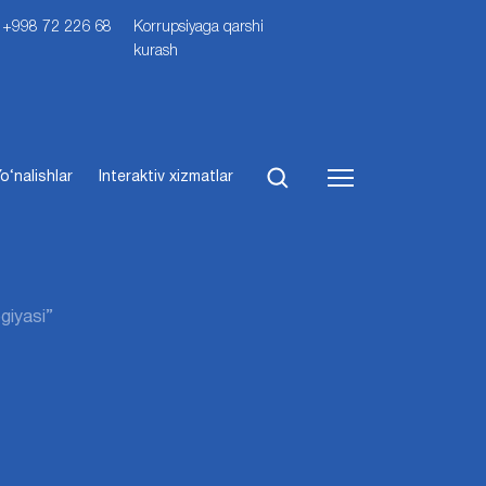
i: +998 72 226 68
Korrupsiyaga qarshi
kurash
o‘nalishlar
Interaktiv xizmatlar
ogiyasi”