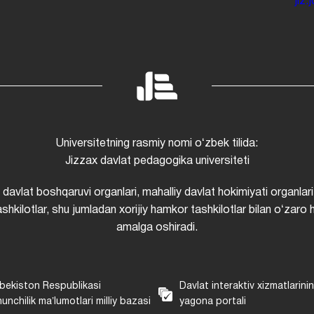
jiz
Universitetning rasmiy nomi oʻzbek tilida:
Jizzax davlat pedagogika universiteti
i davlat boshqaruvi organlari, mahalliy davlat hokimiyati organlari
shkilotlar, shu jumladan xorijiy hamkor tashkilotlar bilan oʻzaro 
amalga oshiradi.
bekiston Respublikasi
Davlat interaktiv xizmatlarini
unchilik maʼlumotlari milliy bazasi
yagona portali