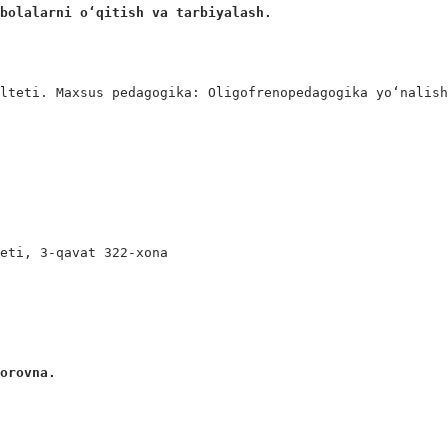
 bolalarni o‘qitish va tarbiyalash.
lteti. Maxsus pedagogika: Oligofrenopedagogika yo‘nalish
eti, 3-qavat 322-xona

rorovna.