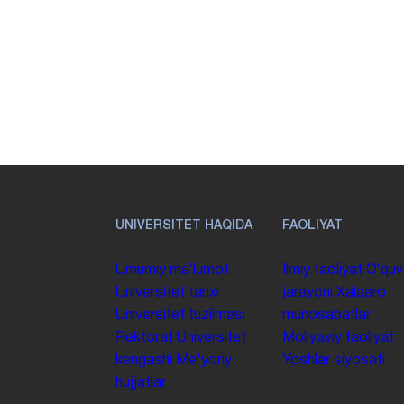
UNIVERSITET HAQIDA
FAOLIYAT
Umumiy maʼlumot
Ilmiy faoliyat
Oʻquv
Universitet tarixi
jarayoni
Xalqaro
Universitet tuzilmasi
munosabatlar
Rektorat
Universitet
Moliyaviy faoliyat
kengashi
Me'yoriy
Yoshlar siyosati
hujjatlar