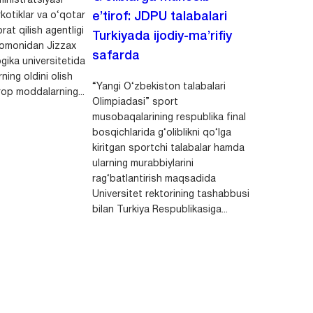
inistratsiyasi
kotiklar va o‘qotar
e’tirof: JDPU talabalari
rat qilish agentligi
Turkiyada ijodiy-ma’rifiy
 tomonidan Jizzax
safarda
gika universitetida
ning oldini olish
“Yangi O‘zbekiston talabalari
op moddalarning...
Olimpiadasi” sport
musobaqalarining respublika final
bosqichlarida g‘oliblikni qo‘lga
kiritgan sportchi talabalar hamda
ularning murabbiylarini
rag‘batlantirish maqsadida
Universitet rektorining tashabbusi
bilan Turkiya Respublikasiga...