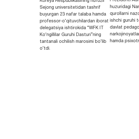
Prezidenti Adm
Koreya Respublikasining nufuzli
huzuridagi Nar
Sejong universitetidan tashrif
qurollarni nazo
buyurgan 23 nafar talaba hamda
ishchi guruhi
professor-o‘qituvchilardan iborat
davlat pedago
delegatsiya ishtirokida “WFK IT
narkojinoyatlar
Ko‘ngillilar Guruhi Dasturi”ning
hamda psixotr
tantanali ochilish marosimi bo‘lib
o‘tdi.