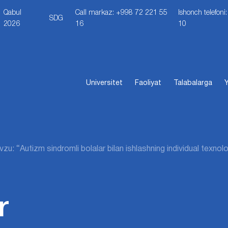
Qabul
Call markaz: +998 72 221 55
Ishonch telefon
SDG
2026
16
10
Universitet
Faoliyat
Talabalarga
Y
zu: “Autizm sindromli bolalar bilan ishlashning individual texnol
r