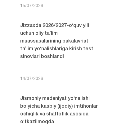
15/07/2026
Jizzaxda 2026/2027-o‘quv yili
uchun oliy ta’lim
muassasalarining bakalavriat
ta’lim yo‘nalishlariga kirish test
sinovlari boshlandi
14/07/2026
Jismoniy madaniyat yo‘nalishi
bo‘yicha kasbiy (ijodiy) imtihonlar
ochiqlik va shaffoflik asosida
o‘tkazilmoqda