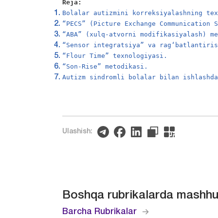
Reja:
Bolalar autizmini korreksiyalashning te
“PECS” (Picture Exchange Communication 
“ABA” (xulq-atvorni modifikasiyalash) m
“Sensor integratsiya” va rag‘batlantiri
“Flour Time” texnologiyasi.
“Son-Rise” metodikasi.
Autizm sindromli bolalar bilan ishlashd
Ulashish:
Boshqa rubrikalarda mashhu
Barcha Rubrikalar