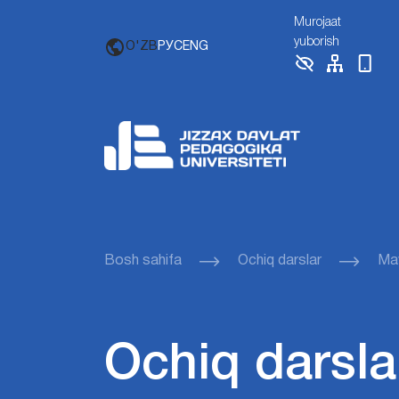
Murojaat
yuborish
O'ZB
РУС
ENG
Bosh sahifa
Ochiq darslar
Mav
Ochiq darsla