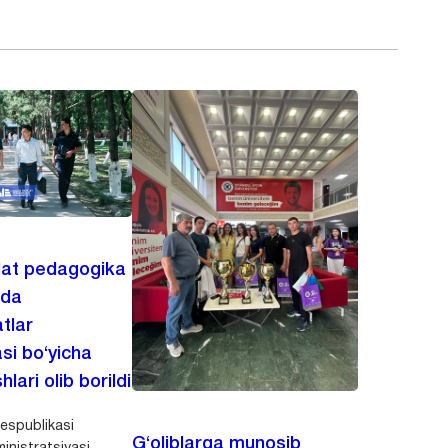
lat pedagogika
ida
tlar
asi bo‘yicha
hlari olib borildi
espublikasi
G‘oliblarga munosib