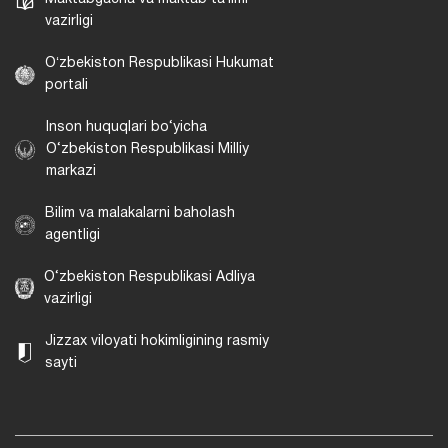
vazirligi
Oʻzbekiston Respublikasi Hukumat
portali
Inson huquqlari bo‘yicha
O‘zbekiston Respublikasi Milliy
markazi
Bilim va malakalarni baholash
agentligi
O‘zbekiston Respublikasi Adliya
vazirligi
Jizzax viloyati hokimligining rasmiy
sayti