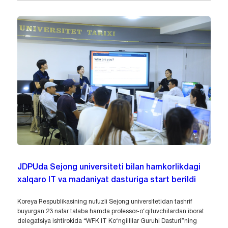
JDPUda Sejong universiteti bilan hamkorlikdagi
xalqaro IT va madaniyat dasturiga start berildi
Koreya Respublikasining nufuzli Sejong universitetidan tashrif
buyurgan 23 nafar talaba hamda professor-o‘qituvchilardan iborat
delegatsiya ishtirokida “WFK IT Ko‘ngillilar Guruhi Dasturi”ning