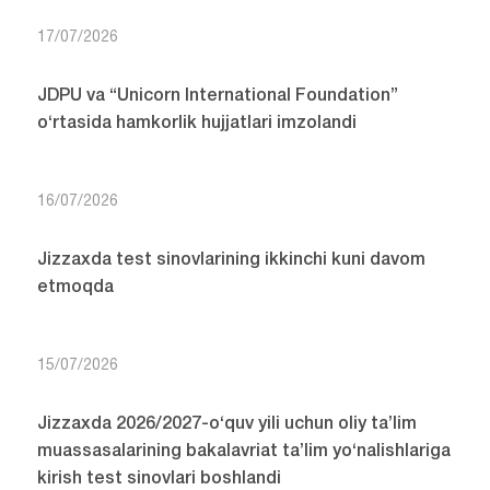
17/07/2026
JDPU va “Unicorn International Foundation”
o‘rtasida hamkorlik hujjatlari imzolandi
16/07/2026
Jizzaxda test sinovlarining ikkinchi kuni davom
etmoqda
15/07/2026
Jizzaxda 2026/2027-o‘quv yili uchun oliy ta’lim
muassasalarining bakalavriat ta’lim yo‘nalishlariga
kirish test sinovlari boshlandi