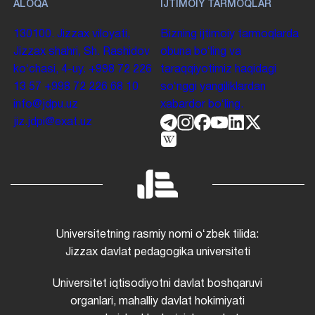
ALOQA
IJTIMOIY TARMOQLAR
130100. Jizzax viloyati,
Bizning ijtimoiy tarmoqlarda
Jizzax shahri, Sh. Rashidov
obuna boʻling va
koʻchasi, 4-uy.
+998 72 226
taraqqiyotimiz haqidagi
13 57
+998 72 226 68 10
soʻnggi yangiliklardan
info@jdpu.uz
xabardor boʻling.
jiz.jdpi@exat.uz
Universitetning rasmiy nomi oʻzbek tilida:
Jizzax davlat pedagogika universiteti
Universitet iqtisodiyotni davlat boshqaruvi
organlari, mahalliy davlat hokimiyati