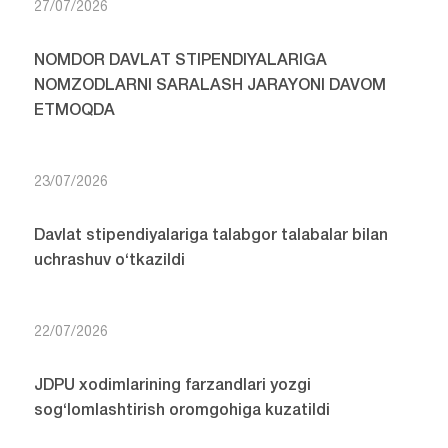
27/07/2026
NOMDOR DAVLAT STIPENDIYALARIGA
NOMZODLARNI SARALASH JARAYONI DAVOM
ETMOQDA
23/07/2026
Davlat stipendiyalariga talabgor talabalar bilan
uchrashuv o‘tkazildi
22/07/2026
JDPU xodimlarining farzandlari yozgi
sog‘lomlashtirish oromgohiga kuzatildi