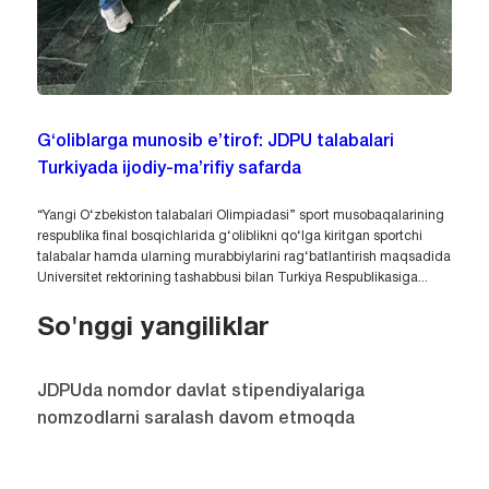
G‘oliblarga munosib e’tirof: JDPU talabalari
Turkiyada ijodiy-ma’rifiy safarda
“Yangi O‘zbekiston talabalari Olimpiadasi” sport musobaqalarining
respublika final bosqichlarida g‘oliblikni qo‘lga kiritgan sportchi
talabalar hamda ularning murabbiylarini rag‘batlantirish maqsadida
Universitet rektorining tashabbusi bilan Turkiya Respublikasiga...
So'nggi yangiliklar
JDPUda nomdor davlat stipendiyalariga
nomzodlarni saralash davom etmoqda