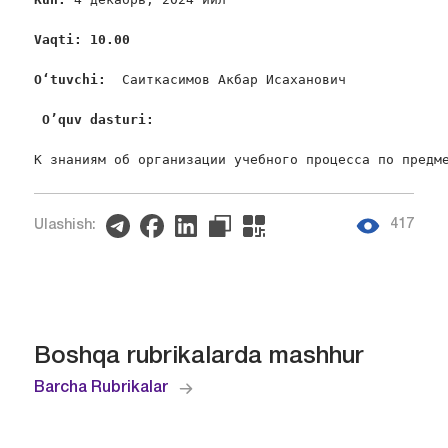
Vaqti: 10.00
Oʻtuvchi: 
 Саиткасимов Акбар Исаханович

O
’
quv
dasturi
:
К знаниям об организации учебного процесса по предм
417
Ulashish:
Boshqa rubrikalarda mashhur
Barcha Rubrikalar