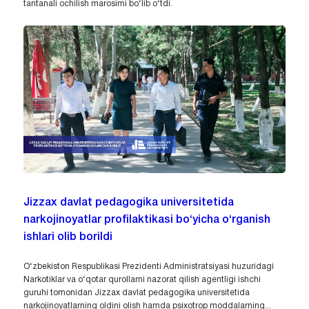
tantanali ochilish marosimi bo‘lib o‘tdi.
Jizzax davlat pedagogika universitetida
narkojinoyatlar profilaktikasi bo‘yicha o‘rganish
ishlari olib borildi
O‘zbekiston Respublikasi Prezidenti Administratsiyasi huzuridagi
Narkotiklar va o‘qotar qurollarni nazorat qilish agentligi ishchi
guruhi tomonidan Jizzax davlat pedagogika universitetida
narkojinoyatlarning oldini olish hamda psixotrop moddalarning...