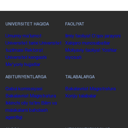
UNIVERSITET HAQIDA
FAOLIYAT
Umumiy maʼlumot
Ilmiy faoliyat
Oʻquv jarayoni
Universitet tarixi
Universitet
Xalqaro munosabatlar
tuzilmasi
Rektorat
Moliyaviy faoliyat
Yoshlar
Universitet kengashi
siyosati
Me'yoriy hujjatlar
ABITURIYENTLARGA
TALABALARGA
Qabul komissiyasi
Bakalavriat
Magistratura
Bakalavriat
Magistratura
Xorijiy talabalar
Ikkinchi oliy taʼlim
Bilim va
malakalarni baholash
agentligi