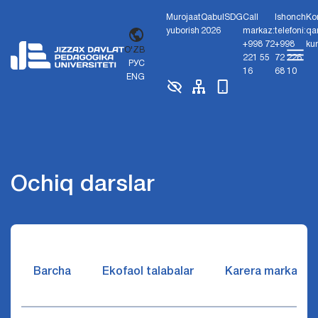
Murojaat
Qabul
SDG
Call
Ishonch
Ko
yuborish
2026
markaz:
telefoni:
qa
+998 72
+998
ku
O'ZB
221 55
72 226
РУС
16
68 10
ENG
Ochiq darslar
Barcha
Ekofaol talabalar
Karera markazi