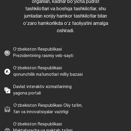
organlari, kadrlar boʻyicha pudrat
tashkilotlari va boshqa tashkilotlar, shu
jumladan xorijiy hamkor tashkilotlar bilan
oʻzaro hamkorlikda oʻz faoliyatini amalga
oshiradi.
Oʻzbekiston Respublikasi
Prezidentining rasmiy veb-sayti
Oʻzbekiston Respublikasi
qonunchilik maʼlumotlari milliy bazasi
Davlat interaktiv xizmatlarining
yagona portali
Oʻzbekiston Respublikasi Oliy taʼlim,
fan va innovatsiyalar vazirligi
Oʻzbekiston Respublikasi
Maktabgacha va maktab taʼlimi