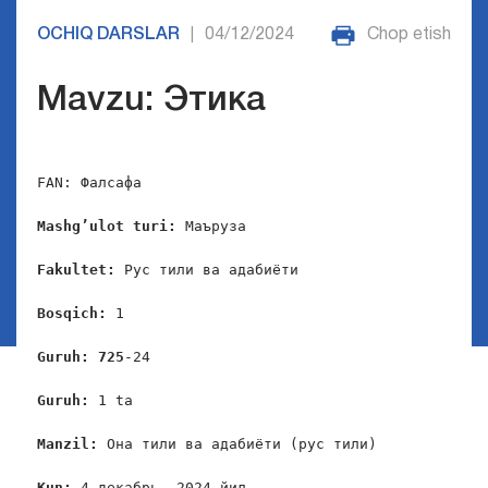
OCHIQ DARSLAR
04/12/2024
Chop etish
|
Mavzu: Этика
FAN: Фалсафа

Mashg’ulot turi:
 Маъруза

Fakultet:
 Рус тили ва адабиёти

Bosqich: 
1

Guruh: 
725
-24

Guruh: 
1 ta

Manzil:
 Она тили ва адабиёти (рус тили)

Kun: 
4 декабрь, 2024 йил
