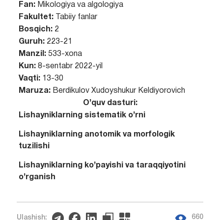
Fan:
Mikologiya va algologiya
Fakultet:
Tabiiy fanlar
Bosqich:
2
Guruh:
223-21
Manzil:
533-xona
Kun:
8-sentabr 2022-yil
Vaqti:
13-30
Maruza:
Berdikulov Xudoyshukur Keldiyorovich
O’quv dasturi:
Lishayniklarning sistematik o’rni
Lishayniklarning anotomik va morfologik
tuzilishi
Lishayniklarning ko’payishi va taraqqiyotini
o’rganish
660
Ulashish: