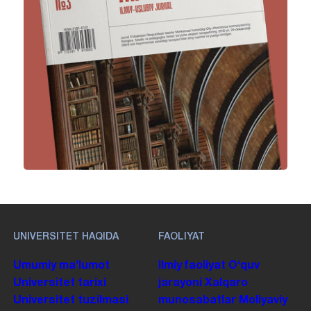
UNIVERSITET HAQIDA
FAOLIYAT
Umumiy maʼlumot
Ilmiy faoliyat
Oʻquv
Universitet tarixi
jarayoni
Xalqaro
Universitet tuzilmasi
munosabatlar
Moliyaviy