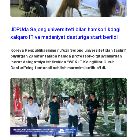
JDPUda Sejong universiteti bilan hamkorlikdagi
xalqaro IT va madaniyat dasturiga start berildi
Koreya Respublikasining nufuzli Sejong universitetidan tashrif
buyurgan 23 nafar talaba hamda professor-o‘qituvchilardan
iborat delegatsiya ishtirokida “WFK IT Ko‘ngillilar Guruhi
Dasturi”ning tantanali ochilish marosimi bo‘lib o‘tdi.