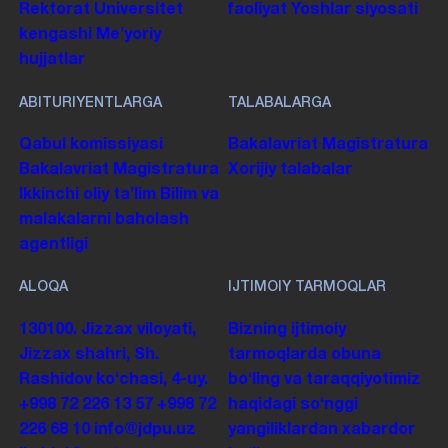
Rektorat
Universitet
faoliyat
Yoshlar siyosati
kengashi
Me'yoriy
hujjatlar
ABITURIYENTLARGA
TALABALARGA
Qabul komissiyasi
Bakalavriat
Magistratura
Bakalavriat
Magistratura
Xorijiy talabalar
Ikkinchi oliy taʼlim
Bilim va
malakalarni baholash
agentligi
ALOQA
IJTIMOIY TARMOQLAR
130100. Jizzax viloyati,
Bizning ijtimoiy
Jizzax shahri, Sh.
tarmoqlarda obuna
Rashidov koʻchasi, 4-uy.
boʻling va taraqqiyotimiz
+998 72 226 13 57
+998 72
haqidagi soʻnggi
226 68 10
info@jdpu.uz
yangiliklardan xabardor