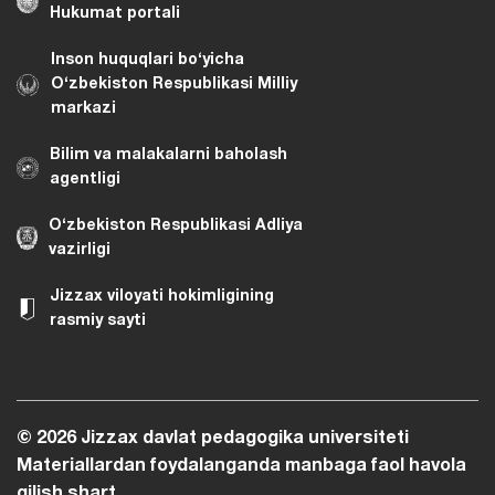
Hukumat portali
Inson huquqlari bo‘yicha
O‘zbekiston Respublikasi Milliy
markazi
Bilim va malakalarni baholash
agentligi
O‘zbekiston Respublikasi Adliya
vazirligi
Jizzax viloyati hokimligining
rasmiy sayti
© 2026 Jizzax davlat pedagogika universiteti
Materiallardan foydalanganda manbaga faol havola
qilish shart