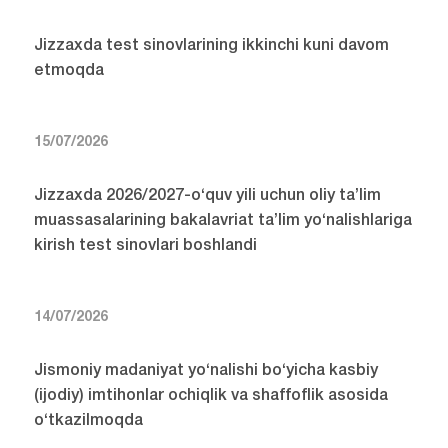
Jizzaxda test sinovlarining ikkinchi kuni davom
etmoqda
15/07/2026
Jizzaxda 2026/2027-o‘quv yili uchun oliy ta’lim
muassasalarining bakalavriat ta’lim yo‘nalishlariga
kirish test sinovlari boshlandi
14/07/2026
Jismoniy madaniyat yo‘nalishi bo‘yicha kasbiy
(ijodiy) imtihonlar ochiqlik va shaffoflik asosida
o‘tkazilmoqda