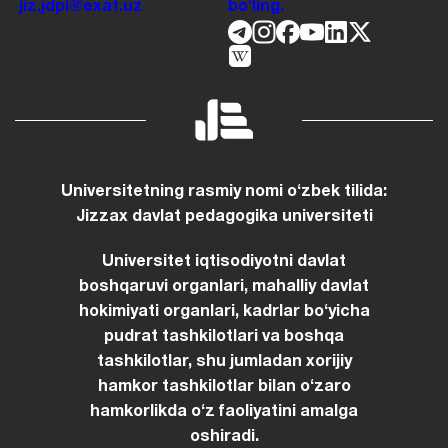
jiz.jdpi@exat.uz
boʻling.
Universitetning rasmiy nomi oʻzbek tilida:
Jizzax davlat pedagogika universiteti
Universitet iqtisodiyotni davlat
boshqaruvi organlari, mahalliy davlat
hokimiyati organlari, kadrlar boʻyicha
pudrat tashkilotlari va boshqa
tashkilotlar, shu jumladan xorijiy
hamkor tashkilotlar bilan oʻzaro
hamkorlikda oʻz faoliyatini amalga
oshiradi.