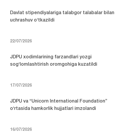
Davlat stipendiyalariga talabgor talabalar bilan
uchrashuv o‘tkazildi
22/07/2026
JDPU xodimlarining farzandlari yozgi
sog‘lomlashtirish oromgohiga kuzatildi
17/07/2026
JDPU va “Unicorn International Foundation”
o‘rtasida hamkorlik hujjatlari imzolandi
16/07/2026