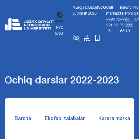
Murojaat
Qabul
SDG
Call
Ishonch
Ko
yuborish
2026
markaz:
telefoni:
qa
+998 72
+998
ku
O'ZB
221 55
72 226
РУС
16
68 10
ENG
Ochiq darslar 2022-2023
Barcha
Ekofaol talabalar
Karera markazi