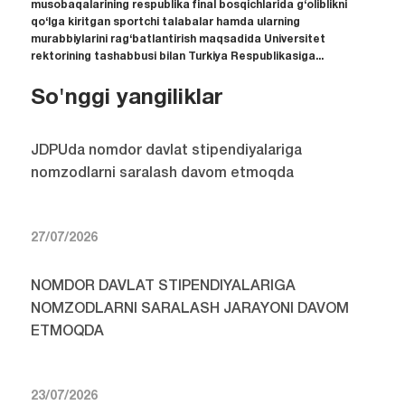
musobaqalarining respublika final bosqichlarida g‘oliblikni
qo‘lga kiritgan sportchi talabalar hamda ularning
murabbiylarini rag‘batlantirish maqsadida Universitet
rektorining tashabbusi bilan Turkiya Respublikasiga...
So'nggi yangiliklar
JDPUda nomdor davlat stipendiyalariga
nomzodlarni saralash davom etmoqda
27/07/2026
NOMDOR DAVLAT STIPENDIYALARIGA
NOMZODLARNI SARALASH JARAYONI DAVOM
ETMOQDA
23/07/2026