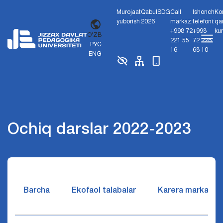
Murojaat
Qabul
SDG
Call
Ishonch
Ko
yuborish
2026
markaz:
telefoni:
qa
+998 72
+998
ku
O'ZB
221 55
72 226
РУС
16
68 10
ENG
Ochiq darslar 2022-2023
Barcha
Ekofaol talabalar
Karera markazi