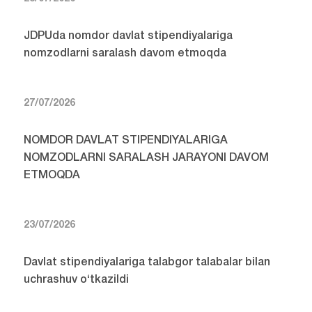
JDPUda nomdor davlat stipendiyalariga
nomzodlarni saralash davom etmoqda
27/07/2026
NOMDOR DAVLAT STIPENDIYALARIGA
NOMZODLARNI SARALASH JARAYONI DAVOM
ETMOQDA
23/07/2026
Davlat stipendiyalariga talabgor talabalar bilan
uchrashuv o‘tkazildi