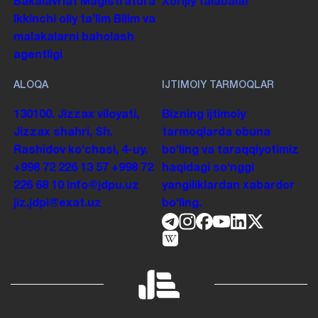
Bakalavriat
Magistratura
Xorijiy talabalar
Ikkinchi oliy taʼlim
Bilim va
malakalarni baholash
agentligi
ALOQA
IJTIMOIY TARMOQLAR
130100. Jizzax viloyati,
Bizning ijtimoiy
Jizzax shahri, Sh.
tarmoqlarda obuna
Rashidov koʻchasi, 4-uy.
boʻling va taraqqiyotimiz
+998 72 226 13 57
+998 72
haqidagi soʻnggi
226 68 10
info@jdpu.uz
yangiliklardan xabardor
jiz.jdpi@exat.uz
boʻling.