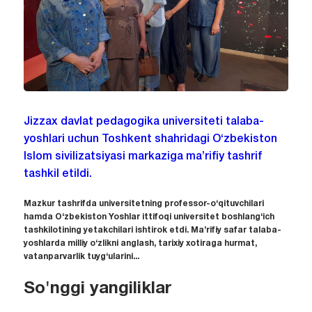
Jizzax davlat pedagogika universiteti talaba-
yoshlari uchun Toshkent shahridagi O‘zbekiston
Islom sivilizatsiyasi markaziga ma’rifiy tashrif
tashkil etildi.
Mazkur tashrifda universitetning professor-o‘qituvchilari
hamda O‘zbekiston Yoshlar ittifoqi universitet boshlang‘ich
tashkilotining yetakchilari ishtirok etdi. Ma’rifiy safar talaba-
yoshlarda milliy o‘zlikni anglash, tarixiy xotiraga hurmat,
vatanparvarlik tuyg‘ularini...
So'nggi yangiliklar