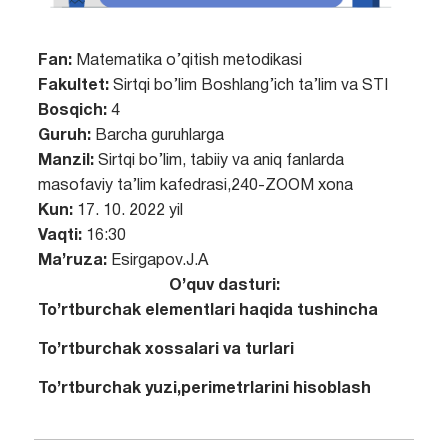
Fan:
Matematika o’qitish metodikasi
Fakultet:
Sirtqi bo’lim Boshlang’ich ta’lim va STI
Bosqich:
4
Guruh:
Barcha guruhlarga
Manzil:
Sirtqi bo’lim, tabiiy va aniq fanlarda
masofaviy ta’lim kafedrasi,240-ZOOM xona
Kun:
17. 10. 2022 yil
Vaqti:
16:30
Ma’ruza:
Esirgapov.J.A
O’quv dasturi:
To’rtburchak elementlari haqida tushincha
To’rtburchak xossalari va turlari
To’rtburchak yuzi,perimetrlarini hisoblash