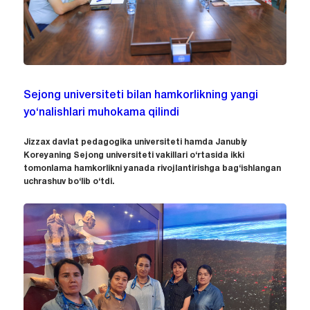
Sejong universiteti bilan hamkorlikning yangi
yo‘nalishlari muhokama qilindi
Jizzax davlat pedagogika universiteti hamda Janubiy
Koreyaning Sejong universiteti vakillari o‘rtasida ikki
tomonlama hamkorlikni yanada rivojlantirishga bag‘ishlangan
uchrashuv bo‘lib o‘tdi.