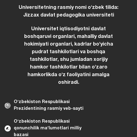
Universitetning rasmiy nomi oʻzbek tilida:
Jizzax davlat pedagogika universiteti
Universitet iqtisodiyotni davlat
boshqaruvi organlari, mahalliy davlat
hokimiyati organlari, kadrlar boʻyicha
pudrat tashkilotlari va boshqa
tashkilotlar, shu jumladan xorijiy
hamkor tashkilotlar bilan oʻzaro
hamkorlikda oʻz faoliyatini amalga
oshiradi.
Oʻzbekiston Respublikasi
Prezidentining rasmiy veb-sayti
Oʻzbekiston Respublikasi
qonunchilik maʼlumotlari milliy
bazasi