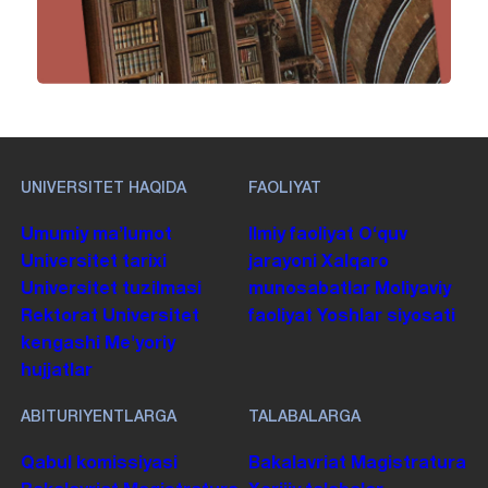
UNIVERSITET HAQIDA
FAOLIYAT
Umumiy maʼlumot
Ilmiy faoliyat
Oʻquv
Universitet tarixi
jarayoni
Xalqaro
Universitet tuzilmasi
munosabatlar
Moliyaviy
Rektorat
Universitet
faoliyat
Yoshlar siyosati
kengashi
Me'yoriy
hujjatlar
ABITURIYENTLARGA
TALABALARGA
Qabul komissiyasi
Bakalavriat
Magistratura