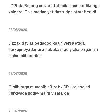
JDPUda Sejong universiteti bilan hamkorlikdagi
xalqaro IT va madaniyat dasturiga start berildi
03/08/2026
Jizzax davlat pedagogika universitetida
narkojinoyatlar profilaktikasi bo‘yicha o‘rganish
ishlari olib borildi
28/07/2026
G‘oliblarga munosib e’tirof: JDPU talabalari
Turkiyada ijodiy-ma’rifiy safarda
28/07/2026