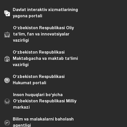
Davlat interaktiv xizmatlarining
yagona portali
Oʻzbekiston Respublikasi Oliy
taʼlim, fan va innovatsiyalar
vazirligi
Oʻzbekiston Respublikasi
Maktabgacha va maktab taʼlimi
vazirligi
Oʻzbekiston Respublikasi
Hukumat portali
Inson huquqlari bo‘yicha
O‘zbekiston Respublikasi Milliy
markazi
Bilim va malakalarni baholash
agentligi