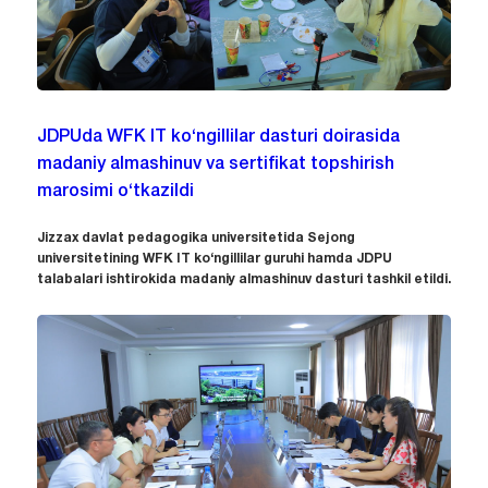
JDPUda WFK IT ko‘ngillilar dasturi doirasida
madaniy almashinuv va sertifikat topshirish
marosimi o‘tkazildi
Jizzax davlat pedagogika universitetida Sejong
universitetining WFK IT ko‘ngillilar guruhi hamda JDPU
talabalari ishtirokida madaniy almashinuv dasturi tashkil etildi.