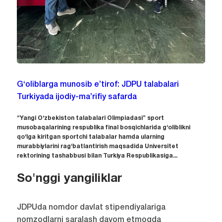
G‘oliblarga munosib e’tirof: JDPU talabalari
Turkiyada ijodiy-ma’rifiy safarda
“Yangi O‘zbekiston talabalari Olimpiadasi” sport
musobaqalarining respublika final bosqichlarida g‘oliblikni
qo‘lga kiritgan sportchi talabalar hamda ularning
murabbiylarini rag‘batlantirish maqsadida Universitet
rektorining tashabbusi bilan Turkiya Respublikasiga...
So'nggi yangiliklar
JDPUda nomdor davlat stipendiyalariga
nomzodlarni saralash davom etmoqda