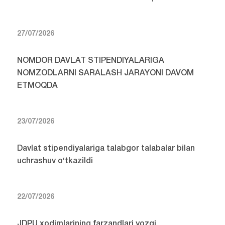
27/07/2026
NOMDOR DAVLAT STIPENDIYALARIGA
NOMZODLARNI SARALASH JARAYONI DAVOM
ETMOQDA
23/07/2026
Davlat stipendiyalariga talabgor talabalar bilan
uchrashuv o‘tkazildi
22/07/2026
JDPU xodimlarining farzandlari yozgi