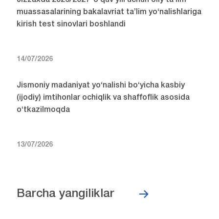
Jizzaxda 2026/2027-o‘quv yili uchun oliy ta’lim
muassasalarining bakalavriat ta’lim yo‘nalishlariga
kirish test sinovlari boshlandi
14/07/2026
Jismoniy madaniyat yo‘nalishi bo‘yicha kasbiy
(ijodiy) imtihonlar ochiqlik va shaffoflik asosida
o‘tkazilmoqda
13/07/2026
Barcha yangiliklar