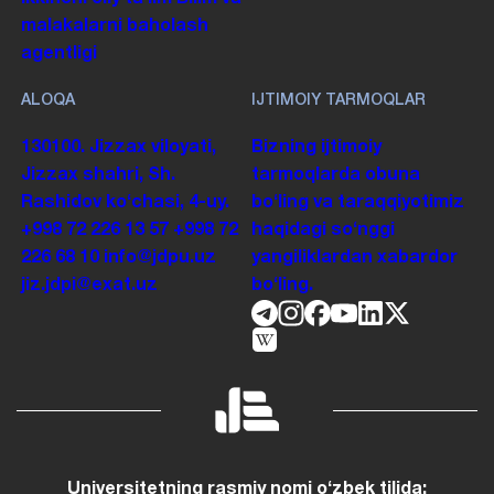
malakalarni baholash
agentligi
ALOQA
IJTIMOIY TARMOQLAR
130100. Jizzax viloyati,
Bizning ijtimoiy
Jizzax shahri, Sh.
tarmoqlarda obuna
Rashidov koʻchasi, 4-uy.
boʻling va taraqqiyotimiz
+998 72 226 13 57
+998 72
haqidagi soʻnggi
226 68 10
info@jdpu.uz
yangiliklardan xabardor
jiz.jdpi@exat.uz
boʻling.
Universitetning rasmiy nomi oʻzbek tilida: