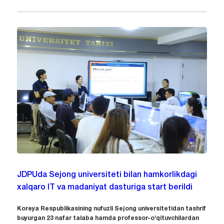
JDPUda Sejong universiteti bilan hamkorlikdagi
xalqaro IT va madaniyat dasturiga start berildi
Koreya Respublikasining nufuzli Sejong universitetidan tashrif
buyurgan 23 nafar talaba hamda professor-o‘qituvchilardan