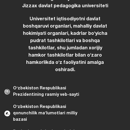
Jizzax davlat pedagogika universiteti
Universitet iqtisodiyotni davlat
boshqaruvi organlari, mahalliy davlat
hokimiyati organlari, kadrlar boʻyicha
pudrat tashkilotlari va boshqa
tashkilotlar, shu jumladan xorijiy
hamkor tashkilotlar bilan oʻzaro
hamkorlikda oʻz faoliyatini amalga
oshiradi.
Oʻzbekiston Respublikasi
Prezidentining rasmiy veb-sayti
Oʻzbekiston Respublikasi
qonunchilik maʼlumotlari milliy
bazasi