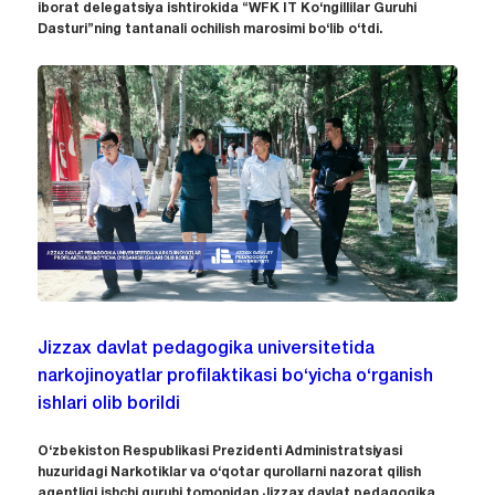
iborat delegatsiya ishtirokida “WFK IT Ko‘ngillilar Guruhi
Dasturi”ning tantanali ochilish marosimi bo‘lib o‘tdi.
Jizzax davlat pedagogika universitetida
narkojinoyatlar profilaktikasi bo‘yicha o‘rganish
ishlari olib borildi
O‘zbekiston Respublikasi Prezidenti Administratsiyasi
huzuridagi Narkotiklar va o‘qotar qurollarni nazorat qilish
agentligi ishchi guruhi tomonidan Jizzax davlat pedagogika