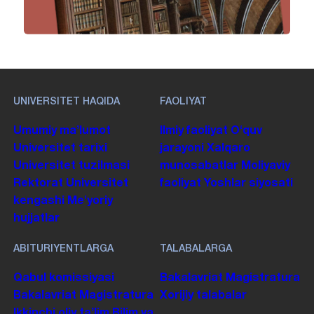
UNIVERSITET HAQIDA
FAOLIYAT
Umumiy maʼlumot
Ilmiy faoliyat
Oʻquv
Universitet tarixi
jarayoni
Xalqaro
Universitet tuzilmasi
munosabatlar
Moliyaviy
Rektorat
Universitet
faoliyat
Yoshlar siyosati
kengashi
Me'yoriy
hujjatlar
ABITURIYENTLARGA
TALABALARGA
Qabul komissiyasi
Bakalavriat
Magistratura
Bakalavriat
Magistratura
Xorijiy talabalar
Ikkinchi oliy taʼlim
Bilim va