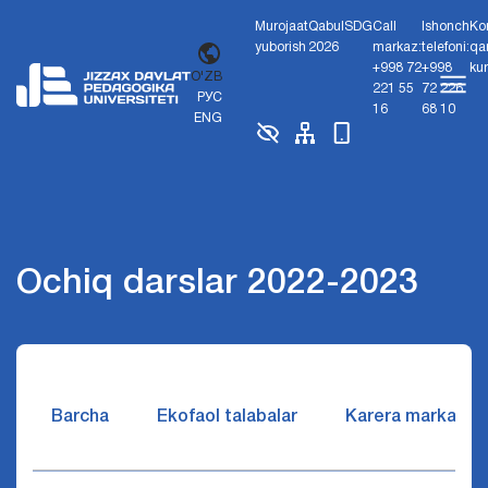
Murojaat
Qabul
SDG
Call
Ishonch
Ko
yuborish
2026
markaz:
telefoni:
qa
+998 72
+998
ku
O'ZB
221 55
72 226
РУС
16
68 10
ENG
Ochiq darslar 2022-2023
Barcha
Ekofaol talabalar
Karera markazi