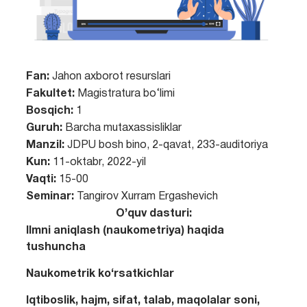
Fan:
Jahon axborot resurslari
Fakultet:
Magistratura bo‘limi
Bosqich:
1
Guruh:
Barcha mutaxassisliklar
Manzil:
JDPU bosh bino, 2-qavat, 233-auditoriya
Kun:
11-oktabr, 2022-yil
Vaqti:
15-00
Seminar:
Tangirov Xurram Ergashevich
O’quv dasturi:
Ilmni aniqlash (naukometriya) haqida
tushuncha
Naukometrik ko‘rsatkichlar
Iqtiboslik, hajm, sifat, talab, maqolalar soni,