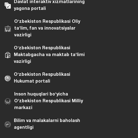
Davlat interaktiv xizmatlarining
yagona portali
Oʻzbekiston Respublikasi Oliy
taʼlim, fan va innovatsiyalar
vazirligi
Oʻzbekiston Respublikasi
Maktabgacha va maktab taʼlimi
vazirligi
Oʻzbekiston Respublikasi
Hukumat portali
Inson huquqlari bo‘yicha
O‘zbekiston Respublikasi Milliy
markazi
Bilim va malakalarni baholash
agentligi