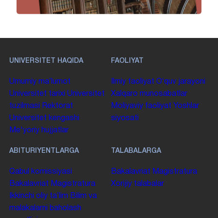
UNIVERSITET HAQIDA
FAOLIYAT
Umumiy maʼlumot
Ilmiy faoliyat
Oʻquv jarayoni
Universitet tarixi
Universitet
Xalqaro munosabatlar
tuzilmasi
Rektorat
Moliyaviy faoliyat
Yoshlar
Universitet kengashi
siyosati
Me'yoriy hujjatlar
ABITURIYENTLARGA
TALABALARGA
Qabul komissiyasi
Bakalavriat
Magistratura
Bakalavriat
Magistratura
Xorijiy talabalar
Ikkinchi oliy taʼlim
Bilim va
malakalarni baholash