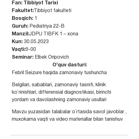
Fan:
Tibbiyot Tarixi
Fakultet:
Tibbiyot fakulteti
Bosqich:
1
Guruh:
Pediatriya 22-B
Manzil:
JDPU TIBFK 1 – xona
Kun:
30.05.2023
Vaqti:
9-00
Seminar:
Elbek Oripovich
O’quv dasturi:
Febril Seizure haqida zamonaviy tushuncha
Belgilari, sabablari, zamonaviy tasnifi, klinik
ko`rinishlari, differensial diagnostikasi, birinchi
yordam va davolashning zamonaviy usullari
Mavzu yuzasidan talabalar o`rtasida savol javoblar ,
muxokama vaqti va video materiallar bilan tanishuv