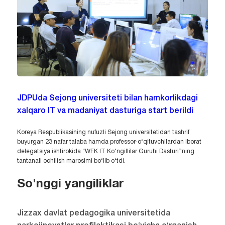
JDPUda Sejong universiteti bilan hamkorlikdagi
xalqaro IT va madaniyat dasturiga start berildi
Koreya Respublikasining nufuzli Sejong universitetidan tashrif
buyurgan 23 nafar talaba hamda professor-o‘qituvchilardan iborat
delegatsiya ishtirokida “WFK IT Ko‘ngillilar Guruhi Dasturi”ning
tantanali ochilish marosimi bo‘lib o‘tdi.
So'nggi yangiliklar
Jizzax davlat pedagogika universitetida