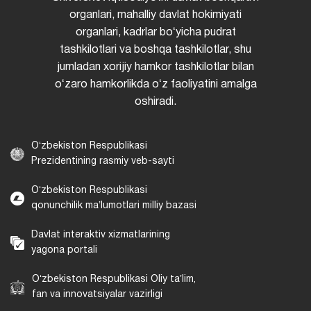
organlari, mahalliy davlat hokimiyati
organlari, kadrlar boʻyicha pudrat
tashkilotlari va boshqa tashkilotlar, shu
jumladan xorijiy hamkor tashkilotlar bilan
oʻzaro hamkorlikda oʻz faoliyatini amalga
oshiradi.
Oʻzbekiston Respublikasi
Prezidentining rasmiy veb-sayti
Oʻzbekiston Respublikasi
qonunchilik maʼlumotlari milliy bazasi
Davlat interaktiv xizmatlarining
yagona portali
Oʻzbekiston Respublikasi Oliy taʼlim,
fan va innovatsiyalar vazirligi