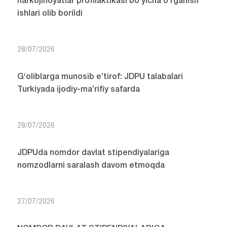
narkojinoyatlar profilaktikasi bo‘yicha o‘rganish
ishlari olib borildi
28/07/2026
G‘oliblarga munosib e’tirof: JDPU talabalari
Turkiyada ijodiy-ma’rifiy safarda
28/07/2026
JDPUda nomdor davlat stipendiyalariga
nomzodlarni saralash davom etmoqda
27/07/2026