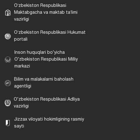
Oʻzbekiston Respublikasi
Maktabgacha va maktab taʼlimi
vazirligi
Oʻzbekiston Respublikasi Hukumat
portali
Inson huquqlari bo‘yicha
O‘zbekiston Respublikasi Milliy
markazi
Bilim va malakalarni baholash
agentligi
O‘zbekiston Respublikasi Adliya
vazirligi
Jizzax viloyati hokimligining rasmiy
sayti