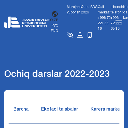
Murojaat
Qabul
SDG
Call
Ishonch
Ko
yuborish
2026
markaz:
telefoni:
qa
+998 72
+998
ku
O'ZB
221 55
72 226
РУС
16
68 10
ENG
Ochiq darslar 2022-2023
Barcha
Ekofaol talabalar
Karera markazi