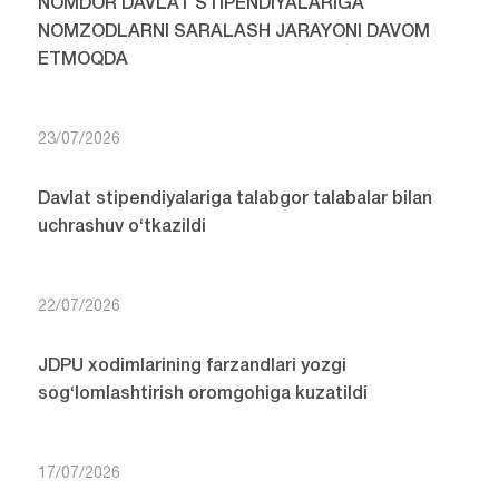
NOMDOR DAVLAT STIPENDIYALARIGA
NOMZODLARNI SARALASH JARAYONI DAVOM
ETMOQDA
23/07/2026
Davlat stipendiyalariga talabgor talabalar bilan
uchrashuv o‘tkazildi
22/07/2026
JDPU xodimlarining farzandlari yozgi
sog‘lomlashtirish oromgohiga kuzatildi
17/07/2026