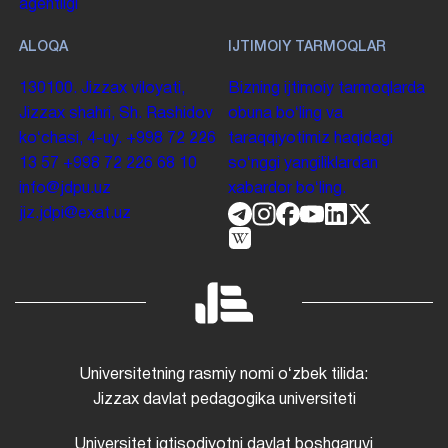
agentligi
ALOQA
IJTIMOIY TARMOQLAR
130100. Jizzax viloyati,
Bizning ijtimoiy tarmoqlarda
Jizzax shahri, Sh. Rashidov
obuna boʻling va
koʻchasi, 4-uy.
+998 72 226
taraqqiyotimiz haqidagi
13 57
+998 72 226 68 10
soʻnggi yangiliklardan
info@jdpu.uz
xabardor boʻling.
jiz.jdpi@exat.uz
Universitetning rasmiy nomi oʻzbek tilida:
Jizzax davlat pedagogika universiteti
Universitet iqtisodiyotni davlat boshqaruvi