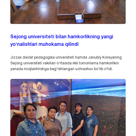
Sejong universiteti bilan hamkorlikning yangi
yo‘nalishlari muhokama qilindi
Jizzax davlat pedagogika universiteti hamda Janubiy Koreyaning
Sejong universiteti vakillari o‘rtasida ikki tomonlama hamkorlikni
yanada rivojlantirishga bag‘ishlangan uchrashuv bo‘lib o‘tdi.