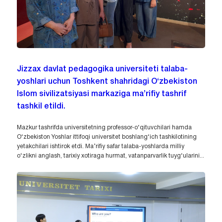
Jizzax davlat pedagogika universiteti talaba-
yoshlari uchun Toshkent shahridagi O‘zbekiston
Islom sivilizatsiyasi markaziga ma’rifiy tashrif
tashkil etildi.
Mazkur tashrifda universitetning professor-o‘qituvchilari hamda
O‘zbekiston Yoshlar ittifoqi universitet boshlang‘ich tashkilotining
yetakchilari ishtirok etdi. Ma’rifiy safar talaba-yoshlarda milliy
o‘zlikni anglash, tarixiy xotiraga hurmat, vatanparvarlik tuyg‘ularini...