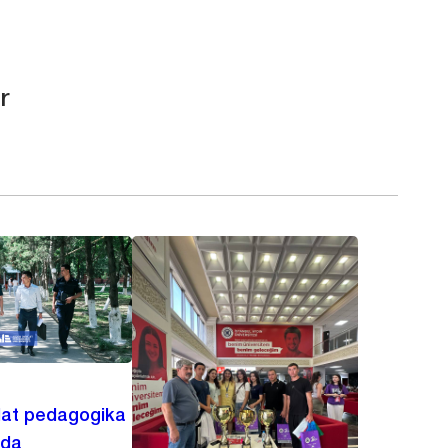
r
lat pedagogika
ida