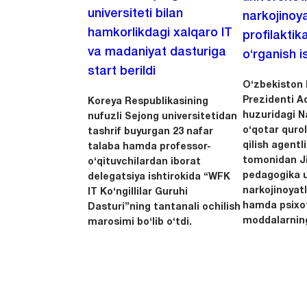
universiteti bilan
narkojinoya
hamkorlikdagi xalqaro IT
profilaktik
va madaniyat dasturiga
o‘rganish is
start berildi
O‘zbekiston 
Prezidenti A
Koreya Respublikasining
huzuridagi N
nufuzli Sejong universitetidan
o‘qotar quro
tashrif buyurgan 23 nafar
qilish agentl
talaba hamda professor-
tomonidan Ji
o‘qituvchilardan iborat
pedagogika u
delegatsiya ishtirokida “WFK
narkojinoyatl
IT Ko‘ngillilar Guruhi
hamda psixo
Dasturi”ning tantanali ochilish
moddalarning
marosimi bo‘lib o‘tdi.