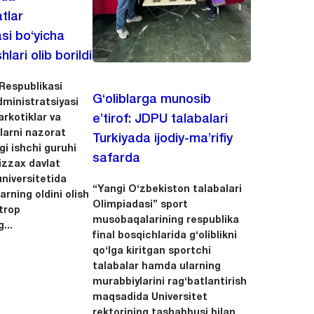
tlar
asi bo‘yicha
hlari olib borildi
Respublikasi
G‘oliblarga munosib
dministratsiyasi
arkotiklar va
e’tirof: JDPU talabalari
llarni nazorat
Turkiyada ijodiy-ma’rifiy
igi ishchi guruhi
safarda
zzax davlat
niversitetida
“Yangi O‘zbekiston talabalari
arning oldini olish
Olimpiadasi” sport
trop
musobaqalarining respublika
...
final bosqichlarida g‘oliblikni
qo‘lga kiritgan sportchi
talabalar hamda ularning
murabbiylarini rag‘batlantirish
maqsadida Universitet
rektorining tashabbusi bilan