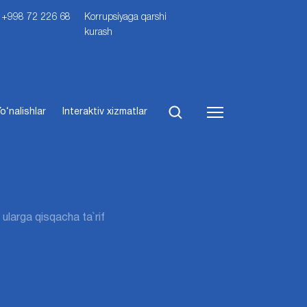
i: +998 72 226 68
Korrupsiyaga qarshi
kurash
o‘nalishlar
Interaktiv xizmatlar
ularga qisqacha ta`rif