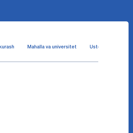
 kurash
Mahalla va universitet
Ustozlar suhbatin 