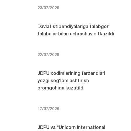
23/07/2026
Davlat stipendiyalariga talabgor
talabalar bilan uchrashuv o‘tkazildi
22/07/2026
JDPU xodimlarining farzandlari
yozgi sog‘lomlashtirish
oromgohiga kuzatildi
17/07/2026
JDPU va “Unicorn International