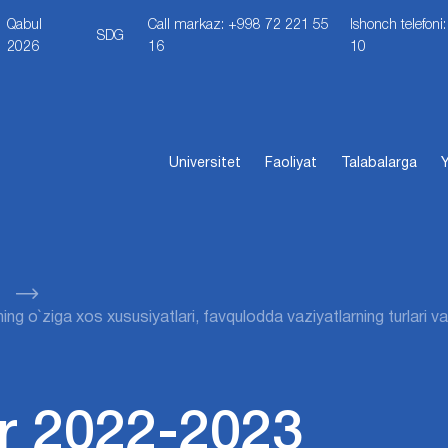
Qabul
Call markaz: +998 72 221 55
Ishonch telefon
SDG
2026
16
10
Universitet
Faoliyat
Talabalarga
Y
g o`ziga xos xususiyatlari, favqulodda vaziyatlarning turlari va 
r 2022-2023