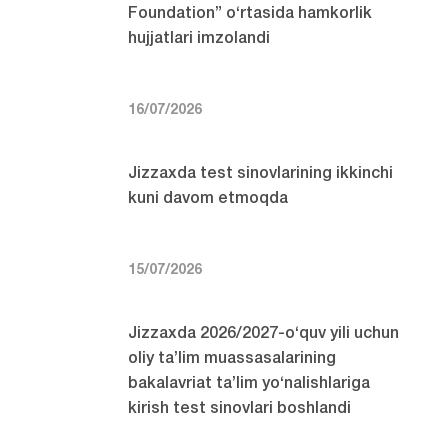
Foundation” o‘rtasida hamkorlik
hujjatlari imzolandi
16/07/2026
Jizzaxda test sinovlarining ikkinchi
kuni davom etmoqda
15/07/2026
Jizzaxda 2026/2027-o‘quv yili uchun
oliy ta’lim muassasalarining
bakalavriat ta’lim yo‘nalishlariga
kirish test sinovlari boshlandi