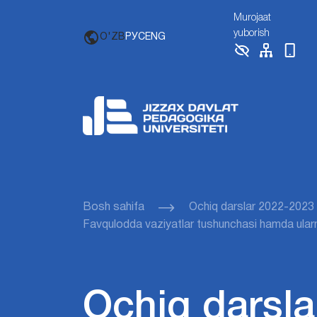
Murojaat
yuborish
O'ZB
РУС
ENG
Bosh sahifa
Ochiq darslar 2022-2023
Favqulodda vaziyatlar tushunchasi hamda ularnin
Ochiq darsla