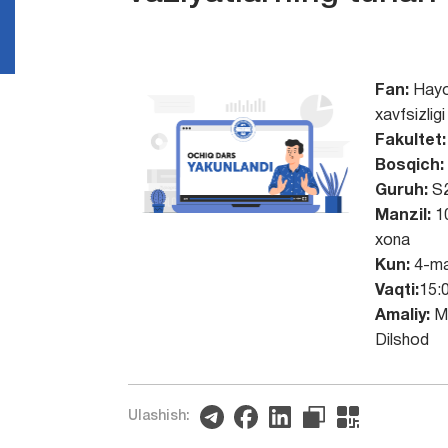
Fan:
Hayot
xavfsizligi
Fakultet:
Bosqich:
Guruh:
S2
Manzil:
1
xona
Kun:
4-ma
Vaqti:
15:
Amaliy:
Mi
Dilshod
Ulashish: