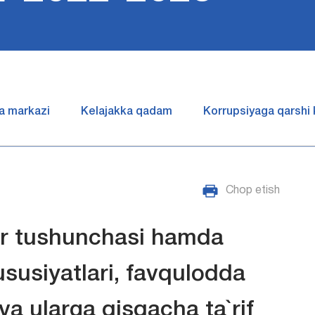
a markazi
Kelajakka qadam
Korrupsiyaga qarshi
Chop etish
ar tushunchasi hamda
ususiyatlari, favqulodda
 va ularga qisqacha ta`rif