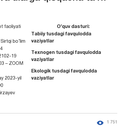
 faoliyati
O’quv dasturi:
Тabiiy tusdagi favqulodda
vaziyatlar
Sirtqi bo’lim
4
Тexnogen tusdagi favqulodda
102-19
vaziyatlar
03 – ZOOM
Ekologik tusdagi favqulodda
y 2023-yil
vaziyatlar
00
rzayev
1 751