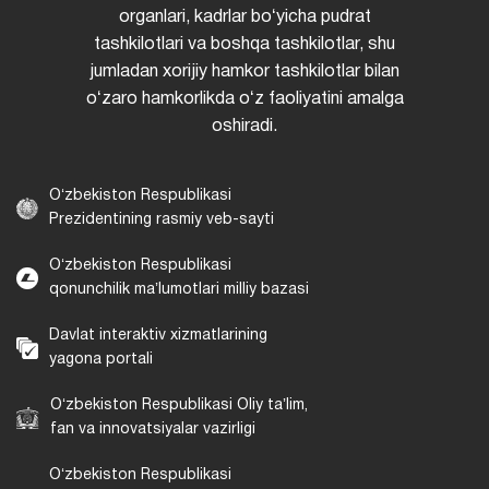
organlari, kadrlar boʻyicha pudrat
tashkilotlari va boshqa tashkilotlar, shu
jumladan xorijiy hamkor tashkilotlar bilan
oʻzaro hamkorlikda oʻz faoliyatini amalga
oshiradi.
Oʻzbekiston Respublikasi
Prezidentining rasmiy veb-sayti
Oʻzbekiston Respublikasi
qonunchilik maʼlumotlari milliy bazasi
Davlat interaktiv xizmatlarining
yagona portali
Oʻzbekiston Respublikasi Oliy taʼlim,
fan va innovatsiyalar vazirligi
Oʻzbekiston Respublikasi