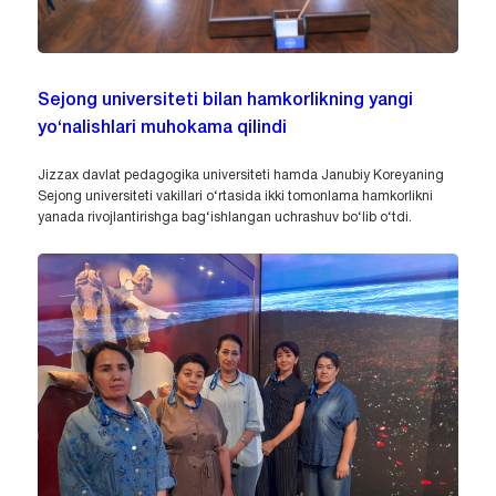
Sejong universiteti bilan hamkorlikning yangi
yo‘nalishlari muhokama qilindi
Jizzax davlat pedagogika universiteti hamda Janubiy Koreyaning
Sejong universiteti vakillari o‘rtasida ikki tomonlama hamkorlikni
yanada rivojlantirishga bag‘ishlangan uchrashuv bo‘lib o‘tdi.