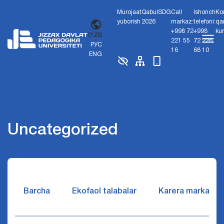
Murojaat
Qabul
SDG
Call
Ishonch
Ko
yuborish
2026
markaz:
telefoni:
qa
+998 72
+998
ku
O'ZB
221 55
72 226
РУС
16
68 10
ENG
Uncategorized
Barcha
Ekofaol talabalar
Karera markazi