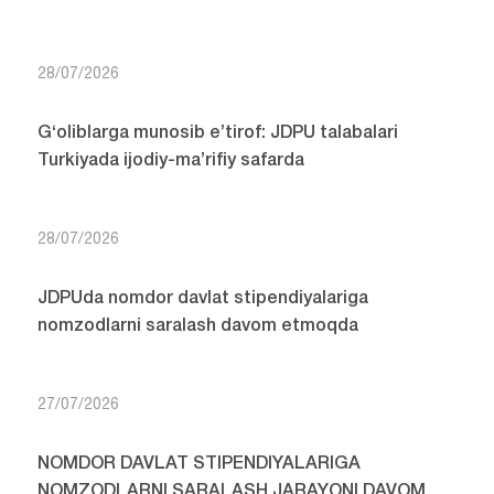
28/07/2026
G‘oliblarga munosib e’tirof: JDPU talabalari
Turkiyada ijodiy-ma’rifiy safarda
28/07/2026
JDPUda nomdor davlat stipendiyalariga
nomzodlarni saralash davom etmoqda
27/07/2026
NOMDOR DAVLAT STIPENDIYALARIGA
NOMZODLARNI SARALASH JARAYONI DAVOM