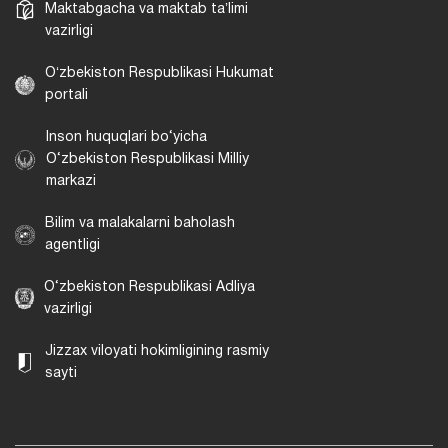
Maktabgacha va maktab taʼlimi
vazirligi
Oʻzbekiston Respublikasi Hukumat
portali
Inson huquqlari bo‘yicha
O‘zbekiston Respublikasi Milliy
markazi
Bilim va malakalarni baholash
agentligi
O‘zbekiston Respublikasi Adliya
vazirligi
Jizzax viloyati hokimligining rasmiy
sayti