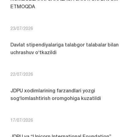
ETMOQDA
23/07/2026
Davlat stipendiyalariga talabgor talabalar bilan
uchrashuv o‘tkazildi
22/07/2026
JDPU xodimlarining farzandlari yozgi
sog‘lomlashtirish oromgohiga kuzatildi
17/07/2026
JDPU va “Unicorn International Foundation”