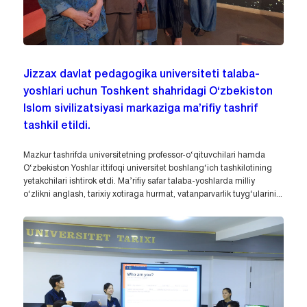
Jizzax davlat pedagogika universiteti talaba-
yoshlari uchun Toshkent shahridagi O‘zbekiston
Islom sivilizatsiyasi markaziga ma’rifiy tashrif
tashkil etildi.
Mazkur tashrifda universitetning professor-o‘qituvchilari hamda
O‘zbekiston Yoshlar ittifoqi universitet boshlang‘ich tashkilotining
yetakchilari ishtirok etdi. Ma’rifiy safar talaba-yoshlarda milliy
o‘zlikni anglash, tarixiy xotiraga hurmat, vatanparvarlik tuyg‘ularini...