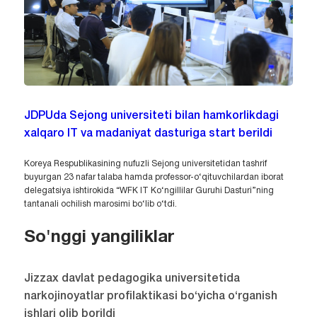
JDPUda Sejong universiteti bilan hamkorlikdagi
xalqaro IT va madaniyat dasturiga start berildi
Koreya Respublikasining nufuzli Sejong universitetidan tashrif
buyurgan 23 nafar talaba hamda professor-o‘qituvchilardan iborat
delegatsiya ishtirokida “WFK IT Ko‘ngillilar Guruhi Dasturi”ning
tantanali ochilish marosimi bo‘lib o‘tdi.
So'nggi yangiliklar
Jizzax davlat pedagogika universitetida
narkojinoyatlar profilaktikasi bo‘yicha o‘rganish
ishlari olib borildi