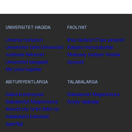
UNIVERSITET HAQIDA
FAOLIYAT
Umumiy maʼlumot
Ilmiy faoliyat
Oʻquv jarayoni
Universitet tarixi
Universitet
Xalqaro munosabatlar
tuzilmasi
Rektorat
Moliyaviy faoliyat
Yoshlar
Universitet kengashi
siyosati
Me'yoriy hujjatlar
ABITURIYENTLARGA
TALABALARGA
Qabul komissiyasi
Bakalavriat
Magistratura
Bakalavriat
Magistratura
Xorijiy talabalar
Ikkinchi oliy taʼlim
Bilim va
malakalarni baholash
agentligi