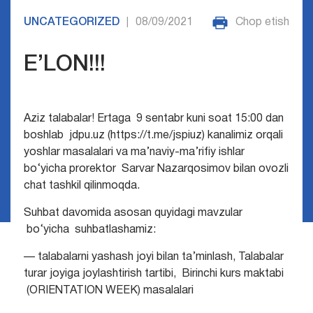
UNCATEGORIZED
08/09/2021
Chop etish
|
E’LON!!!
Aziz talabalar! Ertaga 9 sentabr kuni soat 15:00 dan
boshlab jdpu.uz (https://t.me/jspiuz) kanalimiz orqali
yoshlar masalalari va ma’naviy-ma’rifiy ishlar
bo‘yicha prorektor Sarvar Nazarqosimov bilan ovozli
chat tashkil qilinmoqda.
Suhbat davomida asosan quyidagi mavzular
bo‘yicha suhbatlashamiz:
— talabalarni yashash joyi bilan ta’minlash, Talabalar
turar joyiga joylashtirish tartibi, Birinchi kurs maktabi
(ORIENTATION WEEK) masalalari