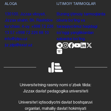
ALOQA
IJTIMOIY TARMOQLAR
130100. Jizzax viloyati,
Bizning ijtimoiy tarmoqlarda
Jizzax shahri, Sh. Rashidov
obuna boʻling va
koʻchasi, 4-uy.
+998 72 226
taraqqiyotimiz haqidagi
13 57
+998 72 226 68 10
soʻnggi yangiliklardan
info@jdpu.uz
xabardor boʻling.
jiz.jdpi@exat.uz
Universitetning rasmiy nomi oʻzbek tilida:
Jizzax davlat pedagogika universiteti
Universitet iqtisodiyotni davlat boshqaruvi
organlari, mahalliy davlat hokimiyati