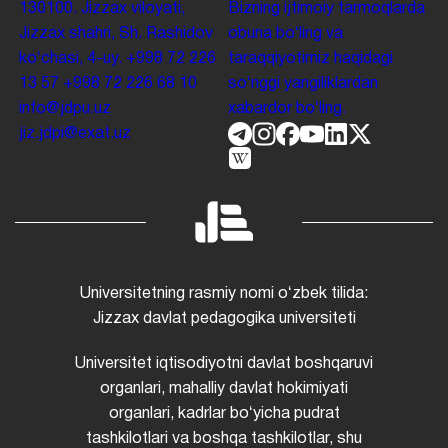
130100. Jizzax viloyati,
Bizning ijtimoiy tarmoqlarda
Jizzax shahri, Sh. Rashidov
obuna boʻling va
koʻchasi, 4-uy.
+998 72 226
taraqqiyotimiz haqidagi
13 57
+998 72 226 68 10
soʻnggi yangiliklardan
info@jdpu.uz
xabardor boʻling.
jiz.jdpi@exat.uz
Universitetning rasmiy nomi oʻzbek tilida:
Jizzax davlat pedagogika universiteti
Universitet iqtisodiyotni davlat boshqaruvi
organlari, mahalliy davlat hokimiyati
organlari, kadrlar boʻyicha pudrat
tashkilotlari va boshqa tashkilotlar, shu