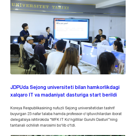
JDPUda Sejong universiteti bilan hamkorlikdagi
xalqaro IT va madaniyat dasturiga start berildi
Koreya Respublikasining nufuzli Sejong universitetidan tashrif
buyurgan 23 nafar talaba hamda professor-o‘qituvchilardan iborat
delegatsiya ishtirokida “WFK IT Ko‘ngillilar Guruhi Dasturi”ning
tantanali ochilish marosimi bo‘lib o‘tdi.