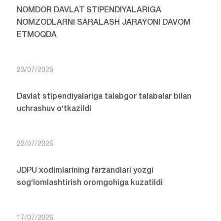
NOMDOR DAVLAT STIPENDIYALARIGA
NOMZODLARNI SARALASH JARAYONI DAVOM
ETMOQDA
23/07/2026
Davlat stipendiyalariga talabgor talabalar bilan
uchrashuv o‘tkazildi
22/07/2026
JDPU xodimlarining farzandlari yozgi
sog‘lomlashtirish oromgohiga kuzatildi
17/07/2026