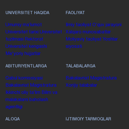
UNIVERSITET HAQIDA
FAOLIYAT
Umumiy maʼlumot
Ilmiy faoliyat
Oʻquv jarayoni
Universitet tarixi
Universitet
Xalqaro munosabatlar
tuzilmasi
Rektorat
Moliyaviy faoliyat
Yoshlar
Universitet kengashi
siyosati
Me'yoriy hujjatlar
ABITURIYENTLARGA
TALABALARGA
Qabul komissiyasi
Bakalavriat
Magistratura
Bakalavriat
Magistratura
Xorijiy talabalar
Ikkinchi oliy taʼlim
Bilim va
malakalarni baholash
agentligi
ALOQA
IJTIMOIY TARMOQLAR