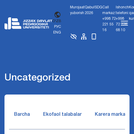
Murojaat
Qabul
SDG
Call
Ishonch
Ko
yuborish
2026
markaz:
telefoni:
qa
+998 72
+998
ku
O'ZB
221 55
72 226
РУС
16
68 10
ENG
Uncategorized
Barcha
Ekofaol talabalar
Karera markazi