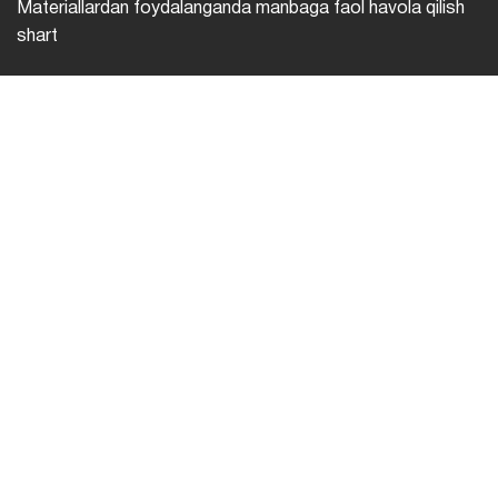
Materiallardan foydalanganda manbaga faol havola qilish
shart