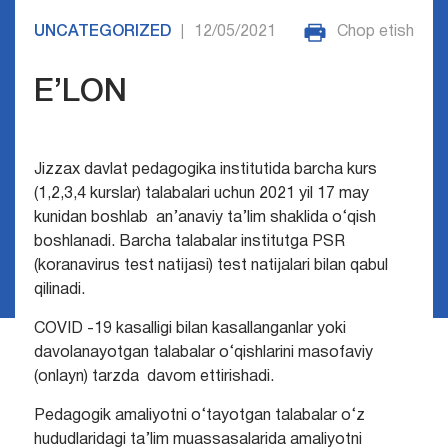
UNCATEGORIZED
12/05/2021
Chop etish
|
E’LON
Jizzax davlat pedagogika institutida barcha kurs
(1,2,3,4 kurslar) talabalari uchun 2021 yil 17 may
kunidan boshlab an’anaviy ta’lim shaklida o‘qish
boshlanadi. Barcha talabalar institutga PSR
(koranavirus test natijasi) test natijalari bilan qabul
qilinadi.
COVID -19 kasalligi bilan kasallanganlar yoki
davolanayotgan talabalar o‘qishlarini masofaviy
(onlayn) tarzda davom ettirishadi.
Pedagogik amaliyotni o‘tayotgan talabalar o‘z
hududlaridagi ta’lim muassasalarida amaliyotni