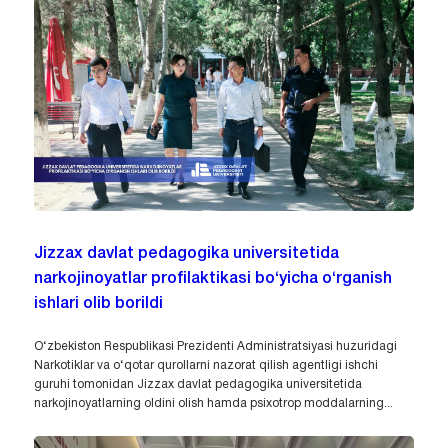
Jizzax davlat pedagogika universitetida
narkojinoyatlar profilaktikasi bo‘yicha o‘rganish
ishlari olib borildi
O‘zbekiston Respublikasi Prezidenti Administratsiyasi huzuridagi
Narkotiklar va o‘qotar qurollarni nazorat qilish agentligi ishchi
guruhi tomonidan Jizzax davlat pedagogika universitetida
narkojinoyatlarning oldini olish hamda psixotrop moddalarning...