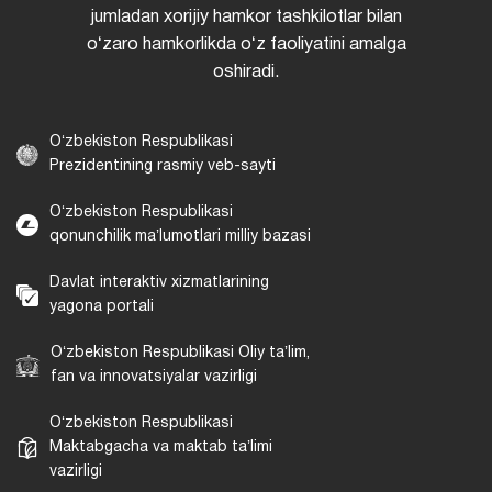
jumladan xorijiy hamkor tashkilotlar bilan
oʻzaro hamkorlikda oʻz faoliyatini amalga
oshiradi.
Oʻzbekiston Respublikasi
Prezidentining rasmiy veb-sayti
Oʻzbekiston Respublikasi
qonunchilik maʼlumotlari milliy bazasi
Davlat interaktiv xizmatlarining
yagona portali
Oʻzbekiston Respublikasi Oliy taʼlim,
fan va innovatsiyalar vazirligi
Oʻzbekiston Respublikasi
Maktabgacha va maktab taʼlimi
vazirligi