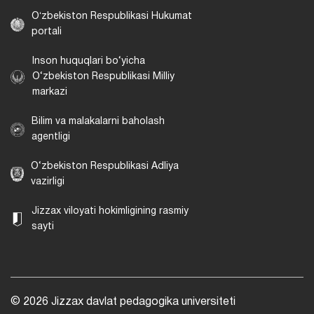
Oʻzbekiston Respublikasi Hukumat
portali
Inson huquqlari bo‘yicha
O‘zbekiston Respublikasi Milliy
markazi
Bilim va malakalarni baholash
agentligi
O‘zbekiston Respublikasi Adliya
vazirligi
Jizzax viloyati hokimligining rasmiy
sayti
© 2026 Jizzax davlat pedagogika universiteti