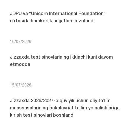
JDPU va “Unicorn International Foundation”
o‘rtasida hamkorlik hujjatlari imzolandi
16/07/2026
Jizzaxda test sinovlarining ikkinchi kuni davom
etmoqda
15/07/2026
Jizzaxda 2026/2027-o‘quv yili uchun oliy ta’lim
muassasalarining bakalavriat ta’lim yo‘nalishlariga
kirish test sinovlari boshlandi