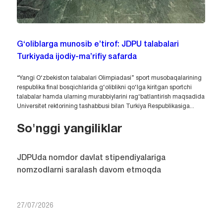
G‘oliblarga munosib e’tirof: JDPU talabalari
Turkiyada ijodiy-ma’rifiy safarda
“Yangi O‘zbekiston talabalari Olimpiadasi” sport musobaqalarining
respublika final bosqichlarida g‘oliblikni qo‘lga kiritgan sportchi
talabalar hamda ularning murabbiylarini rag‘batlantirish maqsadida
Universitet rektorining tashabbusi bilan Turkiya Respublikasiga...
So'nggi yangiliklar
JDPUda nomdor davlat stipendiyalariga
nomzodlarni saralash davom etmoqda
27/07/2026