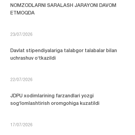
NOMZODLARNI SARALASH JARAYONI DAVOM
ETMOQDA
23/07/2026
Davlat stipendiyalariga talabgor talabalar bilan
uchrashuv o‘tkazildi
22/07/2026
JDPU xodimlarining farzandlari yozgi
sog‘lomlashtirish oromgohiga kuzatildi
17/07/2026