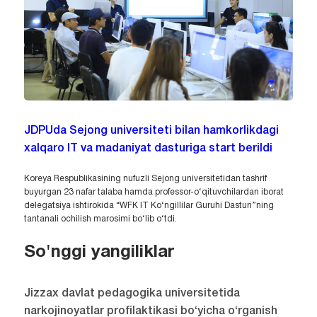
JDPUda Sejong universiteti bilan hamkorlikdagi
xalqaro IT va madaniyat dasturiga start berildi
Koreya Respublikasining nufuzli Sejong universitetidan tashrif
buyurgan 23 nafar talaba hamda professor-o‘qituvchilardan iborat
delegatsiya ishtirokida “WFK IT Ko‘ngillilar Guruhi Dasturi”ning
tantanali ochilish marosimi bo‘lib o‘tdi.
So'nggi yangiliklar
Jizzax davlat pedagogika universitetida
narkojinoyatlar profilaktikasi bo‘yicha o‘rganish