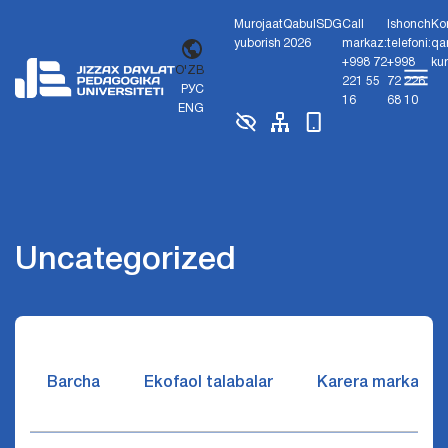
Murojaat
Qabul
SDG
Call
Ishonch
Ko
yuborish
2026
markaz:
telefoni:
qa
+998 72
+998
ku
O'ZB
221 55
72 226
РУС
16
68 10
ENG
Uncategorized
Barcha
Ekofaol talabalar
Karera markazi