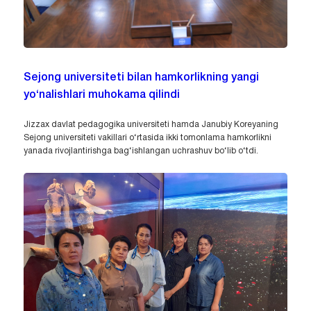
Sejong universiteti bilan hamkorlikning yangi
yo‘nalishlari muhokama qilindi
Jizzax davlat pedagogika universiteti hamda Janubiy Koreyaning
Sejong universiteti vakillari o‘rtasida ikki tomonlama hamkorlikni
yanada rivojlantirishga bag‘ishlangan uchrashuv bo‘lib o‘tdi.