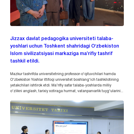
Jizzax davlat pedagogika universiteti talaba-
yoshlari uchun Toshkent shahridagi O‘zbekiston
Islom sivilizatsiyasi markaziga ma’rifiy tashrif
tashkil etildi.
Mazkur tashrifda universitetning professor-o‘qituvchilari hamda
O‘zbekiston Yoshlar ittifoqi universitet boshlang‘ich tashkilotining
yetakchilari ishtirok etdi. Ma’rifiy safar talaba-yoshlarda milliy
o‘zlikni anglash, tarixiy xotiraga hurmat, vatanparvarlik tuyg‘ularini...