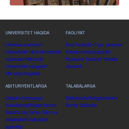
UNIVERSITET HAQIDA
FAOLIYAT
Umumiy maʼlumot
Ilmiy faoliyat
Oʻquv jarayoni
Universitet tarixi
Universitet
Xalqaro munosabatlar
tuzilmasi
Rektorat
Moliyaviy faoliyat
Yoshlar
Universitet kengashi
siyosati
Me'yoriy hujjatlar
ABITURIYENTLARGA
TALABALARGA
Qabul komissiyasi
Bakalavriat
Magistratura
Bakalavriat
Magistratura
Xorijiy talabalar
Ikkinchi oliy taʼlim
Bilim va
malakalarni baholash
agentligi