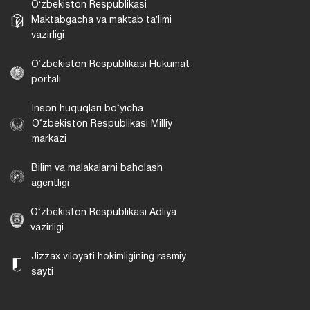
Oʻzbekiston Respublikasi
Maktabgacha va maktab taʼlimi
vazirligi
Oʻzbekiston Respublikasi Hukumat
portali
Inson huquqlari bo‘yicha
O‘zbekiston Respublikasi Milliy
markazi
Bilim va malakalarni baholash
agentligi
O‘zbekiston Respublikasi Adliya
vazirligi
Jizzax viloyati hokimligining rasmiy
sayti