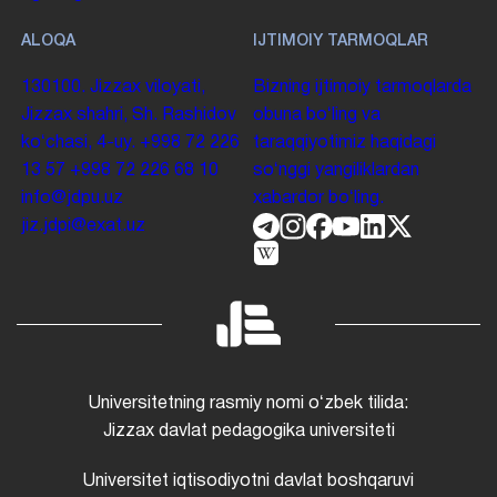
ALOQA
IJTIMOIY TARMOQLAR
130100. Jizzax viloyati,
Bizning ijtimoiy tarmoqlarda
Jizzax shahri, Sh. Rashidov
obuna boʻling va
koʻchasi, 4-uy.
+998 72 226
taraqqiyotimiz haqidagi
13 57
+998 72 226 68 10
soʻnggi yangiliklardan
info@jdpu.uz
xabardor boʻling.
jiz.jdpi@exat.uz
Universitetning rasmiy nomi oʻzbek tilida:
Jizzax davlat pedagogika universiteti
Universitet iqtisodiyotni davlat boshqaruvi