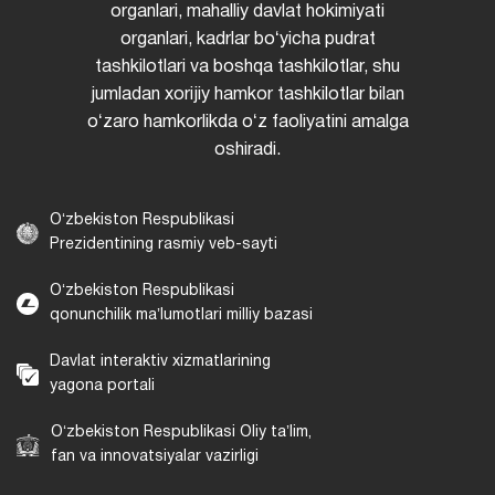
organlari, mahalliy davlat hokimiyati
organlari, kadrlar boʻyicha pudrat
tashkilotlari va boshqa tashkilotlar, shu
jumladan xorijiy hamkor tashkilotlar bilan
oʻzaro hamkorlikda oʻz faoliyatini amalga
oshiradi.
Oʻzbekiston Respublikasi
Prezidentining rasmiy veb-sayti
Oʻzbekiston Respublikasi
qonunchilik maʼlumotlari milliy bazasi
Davlat interaktiv xizmatlarining
yagona portali
Oʻzbekiston Respublikasi Oliy taʼlim,
fan va innovatsiyalar vazirligi