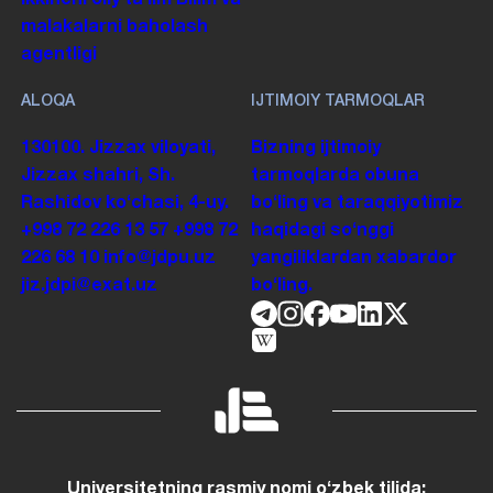
malakalarni baholash
agentligi
ALOQA
IJTIMOIY TARMOQLAR
130100. Jizzax viloyati,
Bizning ijtimoiy
Jizzax shahri, Sh.
tarmoqlarda obuna
Rashidov koʻchasi, 4-uy.
boʻling va taraqqiyotimiz
+998 72 226 13 57
+998 72
haqidagi soʻnggi
226 68 10
info@jdpu.uz
yangiliklardan xabardor
jiz.jdpi@exat.uz
boʻling.
Universitetning rasmiy nomi oʻzbek tilida: