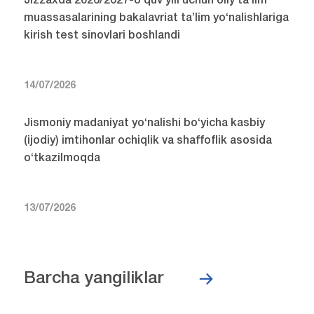
Jizzaxda 2026/2027-o‘quv yili uchun oliy ta’lim
muassasalarining bakalavriat ta’lim yo‘nalishlariga
kirish test sinovlari boshlandi
14/07/2026
Jismoniy madaniyat yo‘nalishi bo‘yicha kasbiy
(ijodiy) imtihonlar ochiqlik va shaffoflik asosida
o‘tkazilmoqda
13/07/2026
Barcha yangiliklar