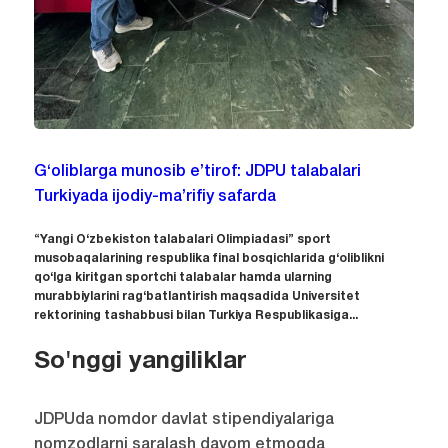
G‘oliblarga munosib e’tirof: JDPU talabalari
Turkiyada ijodiy-ma’rifiy safarda
“Yangi O‘zbekiston talabalari Olimpiadasi” sport
musobaqalarining respublika final bosqichlarida g‘oliblikni
qo‘lga kiritgan sportchi talabalar hamda ularning
murabbiylarini rag‘batlantirish maqsadida Universitet
rektorining tashabbusi bilan Turkiya Respublikasiga...
So'nggi yangiliklar
JDPUda nomdor davlat stipendiyalariga
nomzodlarni saralash davom etmoqda