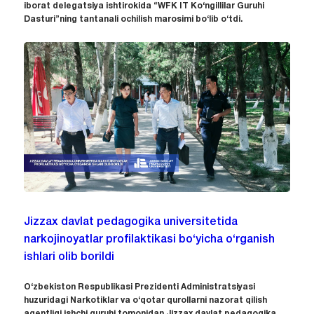
iborat delegatsiya ishtirokida “WFK IT Ko‘ngillilar Guruhi
Dasturi”ning tantanali ochilish marosimi bo‘lib o‘tdi.
Jizzax davlat pedagogika universitetida
narkojinoyatlar profilaktikasi bo‘yicha o‘rganish
ishlari olib borildi
O‘zbekiston Respublikasi Prezidenti Administratsiyasi
huzuridagi Narkotiklar va o‘qotar qurollarni nazorat qilish
agentligi ishchi guruhi tomonidan Jizzax davlat pedagogika