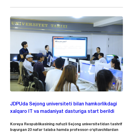
JDPUda Sejong universiteti bilan hamkorlikdagi
xalqaro IT va madaniyat dasturiga start berildi
Koreya Respublikasining nufuzli Sejong universitetidan tashrif
buyurgan 23 nafar talaba hamda professor-o‘qituvchilardan