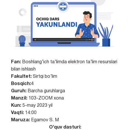
Fan:
Boshlang’ich ta’limda elektron ta’lim resurslari
bilan ishlash
Fakultet:
Sirtqi bo’lim
Bosqich:
4
Guruh:
Barcha guruhlarga
Manzil:
103-ZOOM xona
Kun:
5-may 2023 yil
Vaqti:
14:00
Maruza:
Egamov S. M
O’quv dasturi: