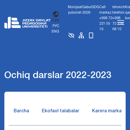
Murojaat
Qabul
SDG
Call
Ishonch
Ko
yuborish
2026
markaz:
telefoni:
qa
+998 72
+998
ku
O'ZB
221 55
72 226
РУС
16
68 10
ENG
Ochiq darslar 2022-2023
Barcha
Ekofaol talabalar
Karera markazi