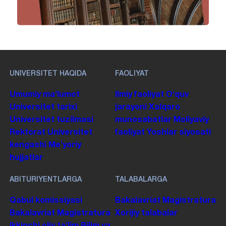
UNIVERSITET HAQIDA
FAOLIYAT
Umumiy maʼlumot
Ilmiy faoliyat
Oʻquv
Universitet tarixi
jarayoni
Xalqaro
Universitet tuzilmasi
munosabatlar
Moliyaviy
Rektorat
Universitet
faoliyat
Yoshlar siyosati
kengashi
Me'yoriy
hujjatlar
ABITURIYENTLARGA
TALABALARGA
Qabul komissiyasi
Bakalavriat
Magistratura
Bakalavriat
Magistratura
Xorijiy talabalar
Ikkinchi oliy taʼlim
Bilim va