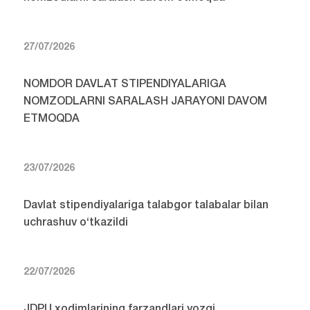
27/07/2026
NOMDOR DAVLAT STIPENDIYALARIGA
NOMZODLARNI SARALASH JARAYONI DAVOM
ETMOQDA
23/07/2026
Davlat stipendiyalariga talabgor talabalar bilan
uchrashuv o‘tkazildi
22/07/2026
JDPU xodimlarining farzandlari yozgi