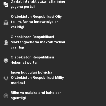
Davlat interaktiv xizmatlarining
yagona portali
Oʻzbekiston Respublikasi Oliy
taʼlim, fan va innovatsiyalar
vazirligi
Oʻzbekiston Respublikasi
Maktabgacha va maktab taʼlimi
vazirligi
Oʻzbekiston Respublikasi
Hukumat portali
Inson huquqlari bo‘yicha
O‘zbekiston Respublikasi Milliy
markazi
Bilim va malakalarni baholash
agentligi