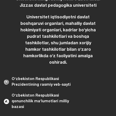
Jizzax davlat pedagogika universiteti
Universitet iqtisodiyotni davlat
boshqaruvi organlari, mahalliy davlat
hokimiyati organlari, kadrlar boʻyicha
pudrat tashkilotlari va boshqa
tashkilotlar, shu jumladan xorijiy
hamkor tashkilotlar bilan oʻzaro
hamkorlikda oʻz faoliyatini amalga
oshiradi.
Oʻzbekiston Respublikasi
Prezidentining rasmiy veb-sayti
Oʻzbekiston Respublikasi
qonunchilik maʼlumotlari milliy
bazasi