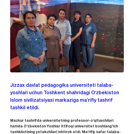
Jizzax davlat pedagogika universiteti talaba-
yoshlari uchun Toshkent shahridagi O‘zbekiston
Islom sivilizatsiyasi markaziga ma’rifiy tashrif
tashkil etildi.
Mazkur tashrifda universitetning professor-o‘qituvchilari
hamda O‘zbekiston Yoshlar ittifoqi universitet boshlang‘ich
tashkilotining yetakchilari ishtirok etdi. Ma’rifiy safar talaba-