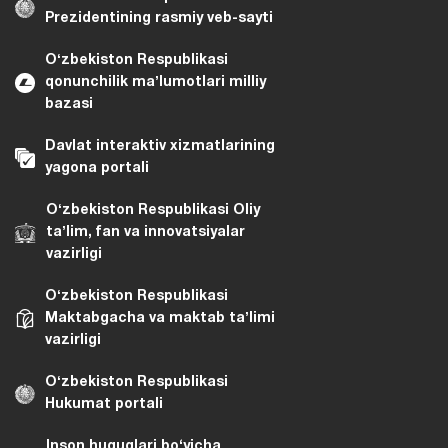
Prezidentining rasmiy veb-sayti
Oʻzbekiston Respublikasi
qonunchilik maʼlumotlari milliy
bazasi
Davlat interaktiv xizmatlarining
yagona portali
Oʻzbekiston Respublikasi Oliy
taʼlim, fan va innovatsiyalar
vazirligi
Oʻzbekiston Respublikasi
Maktabgacha va maktab taʼlimi
vazirligi
Oʻzbekiston Respublikasi
Hukumat portali
Inson huquqlari bo‘yicha