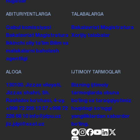
hujjatlar
ABITURIYENTLARGA
TALABALARGA
Qabul komissiyasi
Bakalavriat
Magistratura
Bakalavriat
Magistratura
Xorijiy talabalar
Ikkinchi oliy taʼlim
Bilim va
malakalarni baholash
agentligi
ALOQA
IJTIMOIY TARMOQLAR
130100. Jizzax viloyati,
Bizning ijtimoiy
Jizzax shahri, Sh.
tarmoqlarda obuna
Rashidov koʻchasi, 4-uy.
boʻling va taraqqiyotimiz
+998 72 226 13 57
+998 72
haqidagi soʻnggi
226 68 10
info@jdpu.uz
yangiliklardan xabardor
jiz.jdpi@exat.uz
boʻling.