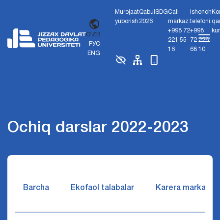
Murojaat
Qabul
SDG
Call
Ishonch
Ko
yuborish
2026
markaz:
telefoni:
qa
+998 72
+998
ku
O'ZB
221 55
72 226
РУС
16
68 10
ENG
Ochiq darslar 2022-2023
Barcha
Ekofaol talabalar
Karera markazi