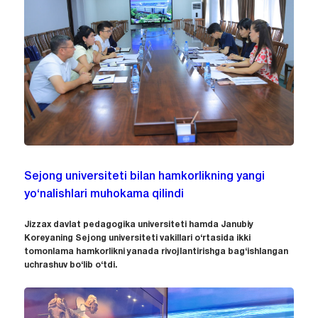
Sejong universiteti bilan hamkorlikning yangi
yo‘nalishlari muhokama qilindi
Jizzax davlat pedagogika universiteti hamda Janubiy
Koreyaning Sejong universiteti vakillari o‘rtasida ikki
tomonlama hamkorlikni yanada rivojlantirishga bag‘ishlangan
uchrashuv bo‘lib o‘tdi.