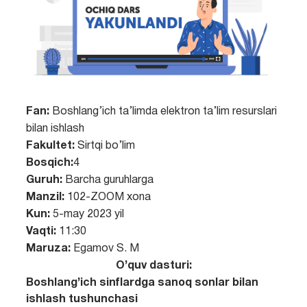
Fan:
Boshlang’ich ta’limda elektron ta’lim resurslari
bilan ishlash
Fakultet:
Sirtqi bo’lim
Bosqich:
4
Guruh:
Barcha guruhlarga
Manzil:
102-ZOOM xona
Kun:
5-may 2023 yil
Vaqti:
11:30
Maruza:
Egamov S. M
O’quv dasturi:
Boshlang’ich sinflardga sanoq sonlar bilan
ishlash tushunchasi