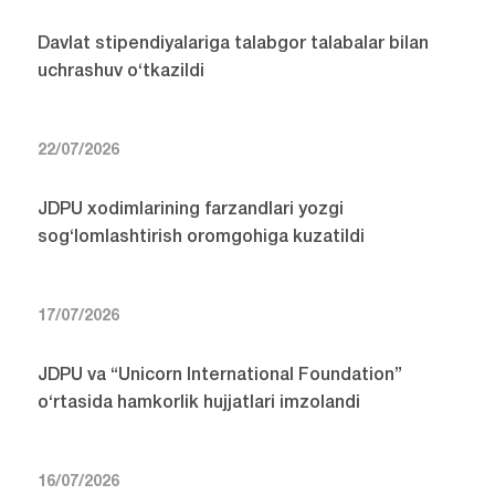
Davlat stipendiyalariga talabgor talabalar bilan
uchrashuv o‘tkazildi
22/07/2026
JDPU xodimlarining farzandlari yozgi
sog‘lomlashtirish oromgohiga kuzatildi
17/07/2026
JDPU va “Unicorn International Foundation”
o‘rtasida hamkorlik hujjatlari imzolandi
16/07/2026