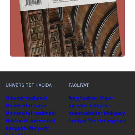
UNIVERSITET HAQIDA
FAOLIYAT
Umumiy maʼlumot
Ilmiy faoliyat
Oʻquv
Universitet tarixi
jarayoni
Xalqaro
Universitet tuzilmasi
munosabatlar
Moliyaviy
Rektorat
Universitet
faoliyat
Yoshlar siyosati
kengashi
Me'yoriy