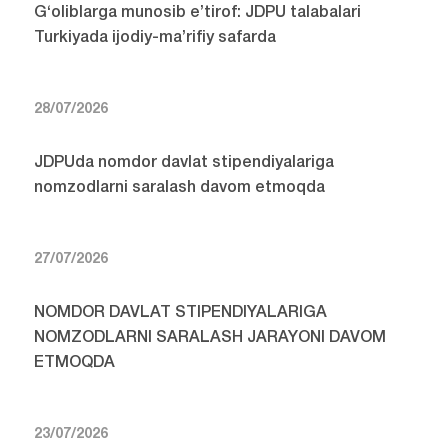
G‘oliblarga munosib e’tirof: JDPU talabalari
Turkiyada ijodiy-ma’rifiy safarda
28/07/2026
JDPUda nomdor davlat stipendiyalariga
nomzodlarni saralash davom etmoqda
27/07/2026
NOMDOR DAVLAT STIPENDIYALARIGA
NOMZODLARNI SARALASH JARAYONI DAVOM
ETMOQDA
23/07/2026