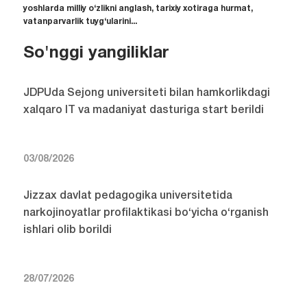
yoshlarda milliy o‘zlikni anglash, tarixiy xotiraga hurmat,
vatanparvarlik tuyg‘ularini...
So'nggi yangiliklar
JDPUda Sejong universiteti bilan hamkorlikdagi
xalqaro IT va madaniyat dasturiga start berildi
03/08/2026
Jizzax davlat pedagogika universitetida
narkojinoyatlar profilaktikasi bo‘yicha o‘rganish
ishlari olib borildi
28/07/2026