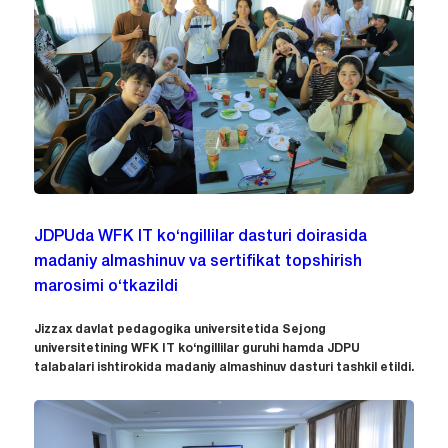
JDPUda WFK IT ko‘ngillilar dasturi doirasida
madaniy almashinuv va sertifikat topshirish
marosimi o‘tkazildi
Jizzax davlat pedagogika universitetida Sejong
universitetining WFK IT ko‘ngillilar guruhi hamda JDPU
talabalari ishtirokida madaniy almashinuv dasturi tashkil etildi.