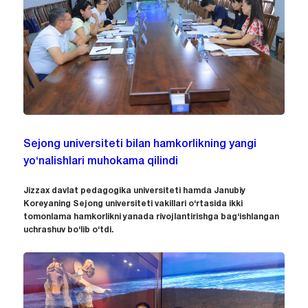
Sejong universiteti bilan hamkorlikning yangi
yo‘nalishlari muhokama qilindi
Jizzax davlat pedagogika universiteti hamda Janubiy
Koreyaning Sejong universiteti vakillari o‘rtasida ikki
tomonlama hamkorlikni yanada rivojlantirishga bag‘ishlangan
uchrashuv bo‘lib o‘tdi.