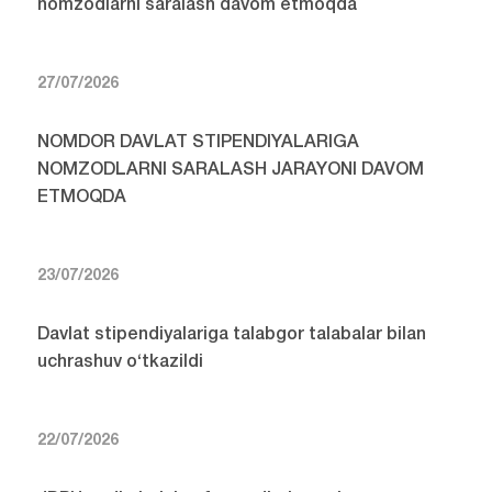
nomzodlarni saralash davom etmoqda
27/07/2026
NOMDOR DAVLAT STIPENDIYALARIGA
NOMZODLARNI SARALASH JARAYONI DAVOM
ETMOQDA
23/07/2026
Davlat stipendiyalariga talabgor talabalar bilan
uchrashuv o‘tkazildi
22/07/2026