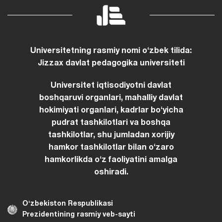
Universitetning rasmiy nomi oʻzbek tilida:
Jizzax davlat pedagogika universiteti
Universitet iqtisodiyotni davlat
boshqaruvi organlari, mahalliy davlat
hokimiyati organlari, kadrlar boʻyicha
pudrat tashkilotlari va boshqa
tashkilotlar, shu jumladan xorijiy
hamkor tashkilotlar bilan oʻzaro
hamkorlikda oʻz faoliyatini amalga
oshiradi.
Oʻzbekiston Respublikasi
Prezidentining rasmiy veb-sayti