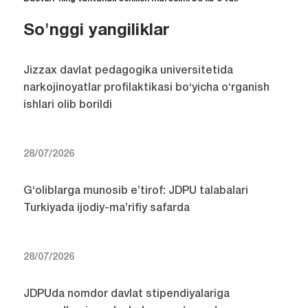
So'nggi yangiliklar
Jizzax davlat pedagogika universitetida
narkojinoyatlar profilaktikasi bo‘yicha o‘rganish
ishlari olib borildi
28/07/2026
G‘oliblarga munosib e’tirof: JDPU talabalari
Turkiyada ijodiy-ma’rifiy safarda
28/07/2026
JDPUda nomdor davlat stipendiyalariga