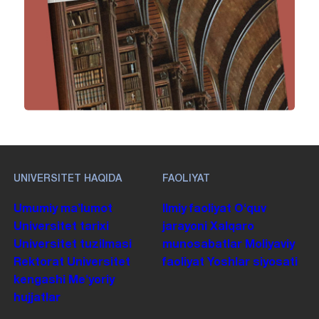
UNIVERSITET HAQIDA
FAOLIYAT
Umumiy maʼlumot
Ilmiy faoliyat
Oʻquv
Universitet tarixi
jarayoni
Xalqaro
Universitet tuzilmasi
munosabatlar
Moliyaviy
Rektorat
Universitet
faoliyat
Yoshlar siyosati
kengashi
Me'yoriy
hujjatlar