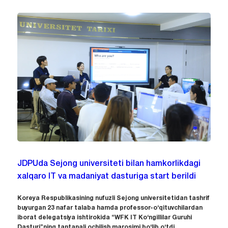
JDPUda Sejong universiteti bilan hamkorlikdagi
xalqaro IT va madaniyat dasturiga start berildi
Koreya Respublikasining nufuzli Sejong universitetidan tashrif
buyurgan 23 nafar talaba hamda professor-o‘qituvchilardan
iborat delegatsiya ishtirokida “WFK IT Ko‘ngillilar Guruhi
Dasturi”ning tantanali ochilish marosimi bo‘lib o‘tdi.