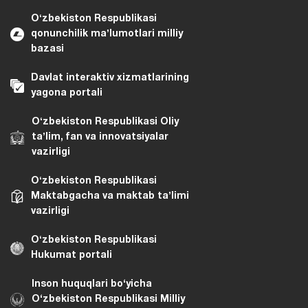
Oʻzbekiston Respublikasi
qonunchilik maʼlumotlari milliy
bazasi
Davlat interaktiv xizmatlarining
yagona portali
Oʻzbekiston Respublikasi Oliy
taʼlim, fan va innovatsiyalar
vazirligi
Oʻzbekiston Respublikasi
Maktabgacha va maktab taʼlimi
vazirligi
Oʻzbekiston Respublikasi
Hukumat portali
Inson huquqlari bo‘yicha
O‘zbekiston Respublikasi Milliy