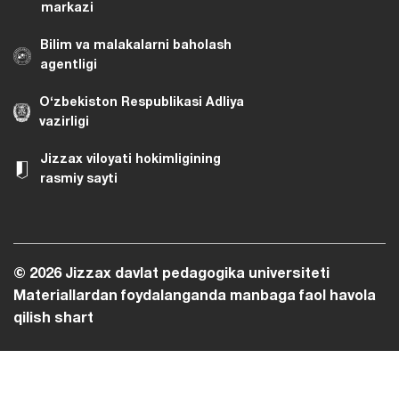
markazi
Bilim va malakalarni baholash
agentligi
O‘zbekiston Respublikasi Adliya
vazirligi
Jizzax viloyati hokimligining
rasmiy sayti
© 2026 Jizzax davlat pedagogika universiteti
Materiallardan foydalanganda manbaga faol havola
qilish shart