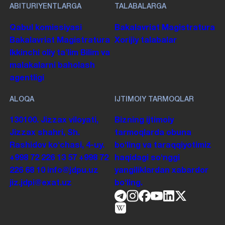
ABITURIYENTLARGA
TALABALARGA
Qabul komissiyasi
Bakalavriat
Magistratura
Bakalavriat
Magistratura
Xorijiy talabalar
Ikkinchi oliy taʼlim
Bilim va
malakalarni baholash
agentligi
ALOQA
IJTIMOIY TARMOQLAR
130100. Jizzax viloyati,
Bizning ijtimoiy
Jizzax shahri, Sh.
tarmoqlarda obuna
Rashidov koʻchasi, 4-uy.
boʻling va taraqqiyotimiz
+998 72 226 13 57
+998 72
haqidagi soʻnggi
226 68 10
info@jdpu.uz
yangiliklardan xabardor
jiz.jdpi@exat.uz
boʻling.