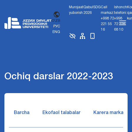
Murojaat
Qabul
SDG
Call
Ishonch
Ko
yuborish
2026
markaz:
telefoni:
qa
+998 72
+998
ku
O'ZB
221 55
72 226
РУС
16
68 10
ENG
Ochiq darslar 2022-2023
Barcha
Ekofaol talabalar
Karera markazi