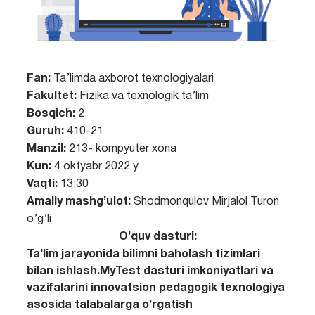
Fan:
Ta’limda axborot texnologiyalari
Fakultet:
Fizika va texnologik ta’lim
Bosqich:
2
Guruh:
410-21
Manzil:
213- kompyuter xona
Kun:
4 oktyabr 2022 y
Vaqti:
13:30
Amaliy mashg’ulot:
Shodmonqulov Mirjalol Turon
o’g’li
O’quv dasturi:
Ta’lim jarayonida bilimni baholash tizimlari
bilan ishlash.MyTest dasturi imkoniyatlari va
vazifalarini innovatsion pedagogik texnologiya
asosida talabalarga o’rgatish