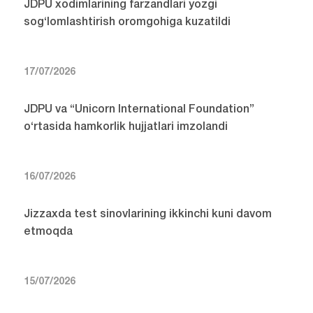
JDPU xodimlarining farzandlari yozgi
sog‘lomlashtirish oromgohiga kuzatildi
17/07/2026
JDPU va “Unicorn International Foundation”
o‘rtasida hamkorlik hujjatlari imzolandi
16/07/2026
Jizzaxda test sinovlarining ikkinchi kuni davom
etmoqda
15/07/2026