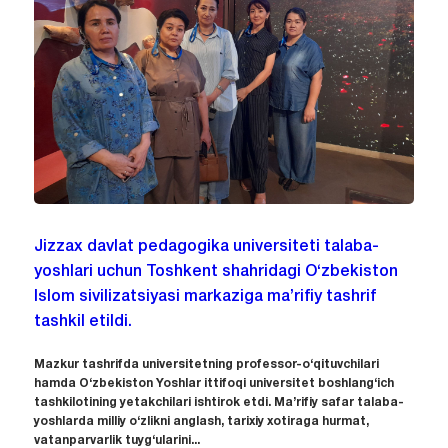
Jizzax davlat pedagogika universiteti talaba-
yoshlari uchun Toshkent shahridagi O‘zbekiston
Islom sivilizatsiyasi markaziga ma’rifiy tashrif
tashkil etildi.
Mazkur tashrifda universitetning professor-o‘qituvchilari
hamda O‘zbekiston Yoshlar ittifoqi universitet boshlang‘ich
tashkilotining yetakchilari ishtirok etdi. Ma’rifiy safar talaba-
yoshlarda milliy o‘zlikni anglash, tarixiy xotiraga hurmat,
vatanparvarlik tuyg‘ularini...