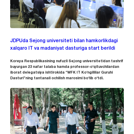
JDPUda Sejong universiteti bilan hamkorlikdagi
xalqaro IT va madaniyat dasturiga start berildi
Koreya Respublikasining nufuzli Sejong universitetidan tashrif
buyurgan 23 nafar talaba hamda professor-o‘qituvchilardan
iborat delegatsiya ishtirokida “WFK IT Ko‘ngillilar Guruhi
Dasturi”ning tantanali ochilish marosimi bo‘lib o‘tdi.