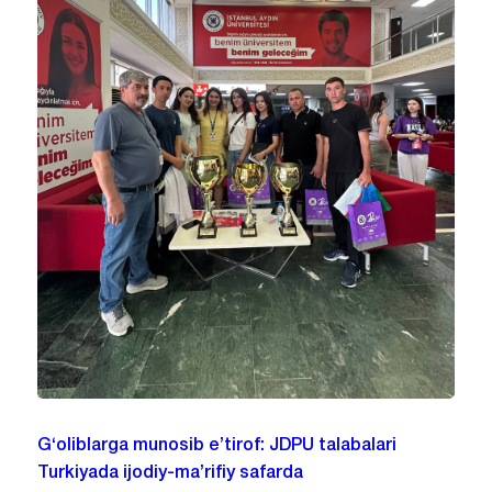
G‘oliblarga munosib e’tirof: JDPU talabalari
Turkiyada ijodiy-ma’rifiy safarda