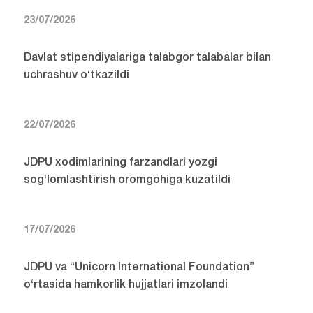
23/07/2026
Davlat stipendiyalariga talabgor talabalar bilan
uchrashuv o‘tkazildi
22/07/2026
JDPU xodimlarining farzandlari yozgi
sog‘lomlashtirish oromgohiga kuzatildi
17/07/2026
JDPU va “Unicorn International Foundation”
o‘rtasida hamkorlik hujjatlari imzolandi