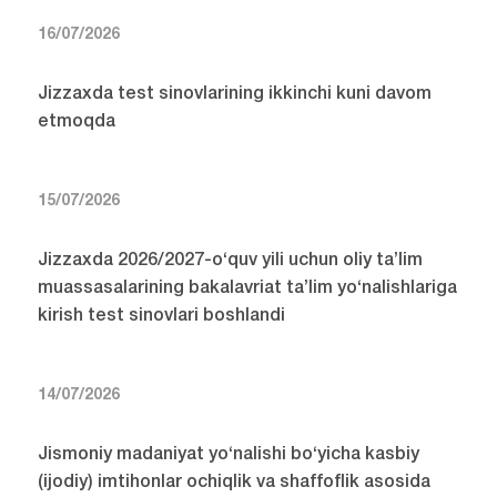
16/07/2026
Jizzaxda test sinovlarining ikkinchi kuni davom
etmoqda
15/07/2026
Jizzaxda 2026/2027-o‘quv yili uchun oliy ta’lim
muassasalarining bakalavriat ta’lim yo‘nalishlariga
kirish test sinovlari boshlandi
14/07/2026
Jismoniy madaniyat yo‘nalishi bo‘yicha kasbiy
(ijodiy) imtihonlar ochiqlik va shaffoflik asosida