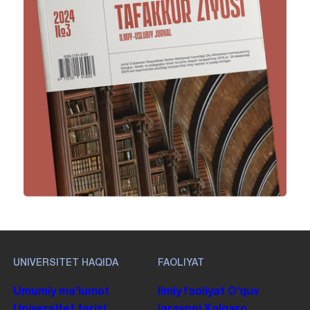
UNIVERSITET HAQIDA
FAOLIYAT
Umumiy maʼlumot
Ilmiy faoliyat
Oʻquv
Universitet tarixi
jarayoni
Xalqaro