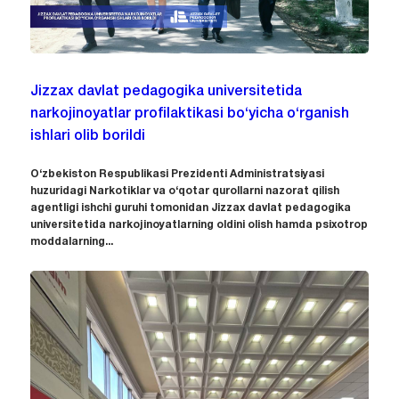
Jizzax davlat pedagogika universitetida
narkojinoyatlar profilaktikasi bo‘yicha o‘rganish
ishlari olib borildi
O‘zbekiston Respublikasi Prezidenti Administratsiyasi
huzuridagi Narkotiklar va o‘qotar qurollarni nazorat qilish
agentligi ishchi guruhi tomonidan Jizzax davlat pedagogika
universitetida narkojinoyatlarning oldini olish hamda psixotrop
moddalarning...