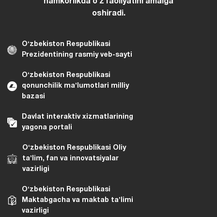
hamkorlikda oʻz faoliyatini amalga
oshiradi.
Oʻzbekiston Respublikasi
Prezidentining rasmiy veb-sayti
Oʻzbekiston Respublikasi
qonunchilik maʼlumotlari milliy
bazasi
Davlat interaktiv xizmatlarining
yagona portali
Oʻzbekiston Respublikasi Oliy
taʼlim, fan va innovatsiyalar
vazirligi
Oʻzbekiston Respublikasi
Maktabgacha va maktab taʼlimi
vazirligi