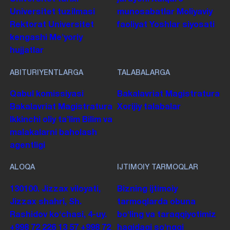
Universitet tuzilmasi
munosabatlar
Moliyaviy
Rektorat
Universitet
faoliyat
Yoshlar siyosati
kengashi
Me'yoriy
hujjatlar
ABITURIYENTLARGA
TALABALARGA
Qabul komissiyasi
Bakalavriat
Magistratura
Bakalavriat
Magistratura
Xorijiy talabalar
Ikkinchi oliy taʼlim
Bilim va
malakalarni baholash
agentligi
ALOQA
IJTIMOIY TARMOQLAR
130100. Jizzax viloyati,
Bizning ijtimoiy
Jizzax shahri, Sh.
tarmoqlarda obuna
Rashidov koʻchasi, 4-uy.
boʻling va taraqqiyotimiz
+998 72 226 13 57
+998 72
haqidagi soʻnggi