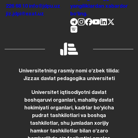
226 68 10
info@jdpu.uz
yangiliklardan xabardor
jiz.jdpi@exat.uz
boʻling.
Universitetning rasmiy nomi oʻzbek tilida:
Jizzax davlat pedagogika universiteti
Universitet iqtisodiyotni davlat
boshqaruvi organlari, mahalliy davlat
hokimiyati organlari, kadrlar boʻyicha
pudrat tashkilotlari va boshqa
tashkilotlar, shu jumladan xorijiy
hamkor tashkilotlar bilan oʻzaro