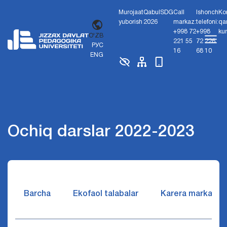
Murojaat
Qabul
SDG
Call
Ishonch
Ko
yuborish
2026
markaz:
telefoni:
qa
+998 72
+998
ku
O'ZB
221 55
72 226
РУС
16
68 10
ENG
Ochiq darslar 2022-2023
Barcha
Ekofaol talabalar
Karera markazi