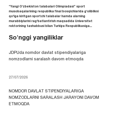
“Yangi O‘zbekiston talabalari Olimpiadasi” sport
musobaqalarining respublika final bosqichlarida g‘oliblikni
qo‘lga kiritgan sportchi talabalar hamda ularning
murabbiylarini rag‘batlantirish maqsadida Universitet
rektorining tashabbusi bilan Turkiya Respublikasiga...
So'nggi yangiliklar
JDPUda nomdor davlat stipendiyalariga
nomzodlarni saralash davom etmoqda
27/07/2026
NOMDOR DAVLAT STIPENDIYALARIGA
NOMZODLARNI SARALASH JARAYONI DAVOM
ETMOQDA