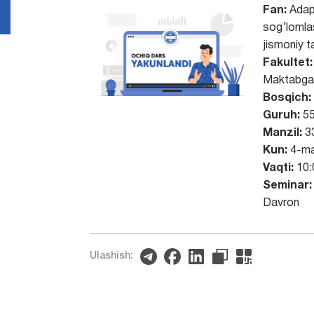
Fan:
Adap
sog’lomlas
jismoniy t
Fakultet:
Maktabgac
Bosqich:
Guruh:
55
Manzil:
3
Kun:
4-ma
Vaqti:
10:
Seminar:
Davron
Ulashish: