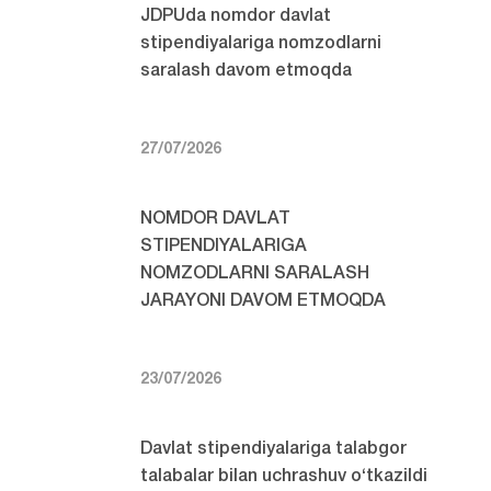
JDPUda nomdor davlat
stipendiyalariga nomzodlarni
saralash davom etmoqda
27/07/2026
NOMDOR DAVLAT
STIPENDIYALARIGA
NOMZODLARNI SARALASH
JARAYONI DAVOM ETMOQDA
23/07/2026
Davlat stipendiyalariga talabgor
talabalar bilan uchrashuv o‘tkazildi