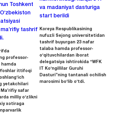
chun Toshkent
va madaniyat dasturiga
 O‘zbekiston
start berildi
zatsiyasi
Koreya Respublikasining
a’rifiy tashrif
nufuzli Sejong universitetidan
i.
tashrif buyurgan 23 nafar
talaba hamda professor-
ifda
o‘qituvchilardan iborat
ing professor-
delegatsiya ishtirokida “WFK
ri hamda
IT Ko‘ngillilar Guruhi
oshlar ittifoqi
Dasturi”ning tantanali ochilish
boshlang‘ich
marosimi bo‘lib o‘tdi.
g yetakchilari
 Ma’rifiy safar
rda milliy o‘zlikni
xiy xotiraga
nparvarlik