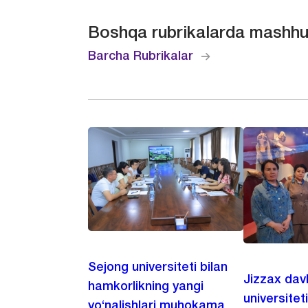
Boshqa rubrikalarda mashhu
Barcha Rubrikalar
Sejong universiteti bilan
Jizzax dav
hamkorlikning yangi
universitet
yo‘nalishlari muhokama