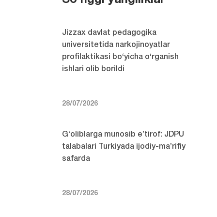
So'nggi yangiliklar
Jizzax davlat pedagogika
universitetida narkojinoyatlar
profilaktikasi bo‘yicha o‘rganish
ishlari olib borildi
28/07/2026
G‘oliblarga munosib e’tirof: JDPU
talabalari Turkiyada ijodiy-ma’rifiy
safarda
28/07/2026