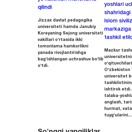
yoshlari u
qilindi
shahridagi
Jizzax davlat pedagogika
Islom sivili
universiteti hamda Janubiy
markaziga m
Koreyaning Sejong universiteti
tashkil etild
vakillari o‘rtasida ikki
tomonlama hamkorlikni
Mazkur tashr
yanada rivojlantirishga
universitetn
bag‘ishlangan uchrashuv bo‘lib
o‘qituvchila
o‘tdi.
O‘zbekiston Y
universitet 
tashkilotinin
ishtirok etdi.
talaba-yoshla
anglash, tari
hurmat, vata
tuyg‘ularini...