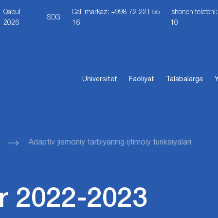
Qabul
Call markaz: +998 72 221 55
Ishonch telefon
SDG
2026
16
10
Universitet
Faoliyat
Talabalarga
Y
Adaptiv jismoniy tarbiyaning ijtimoiy funksiyalari
r 2022-2023