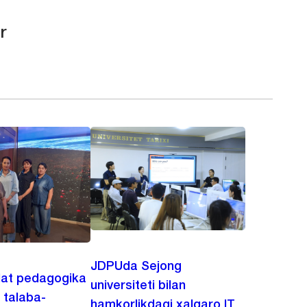
r
JDPUda Sejong
lat pedagogika
universiteti bilan
i talaba-
hamkorlikdagi xalqaro IT