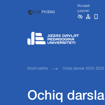
Murojaat
yuborish
O'ZB
РУС
ENG
Bosh sahifa
Ochiq darslar 2022-2023
Ochiq darsla