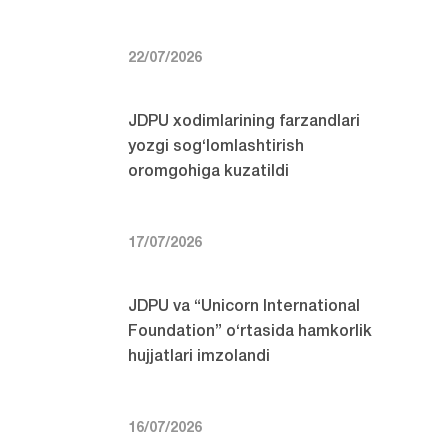
22/07/2026
JDPU xodimlarining farzandlari
yozgi sog‘lomlashtirish
oromgohiga kuzatildi
17/07/2026
JDPU va “Unicorn International
Foundation” o‘rtasida hamkorlik
hujjatlari imzolandi
16/07/2026