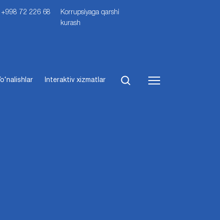
i: +998 72 226 68
Korrupsiyaga qarshi
kurash
o‘nalishlar
Interaktiv xizmatlar