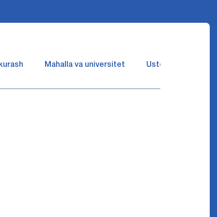
 kurash
Mahalla va universitet
Ustozlar suhbatin 