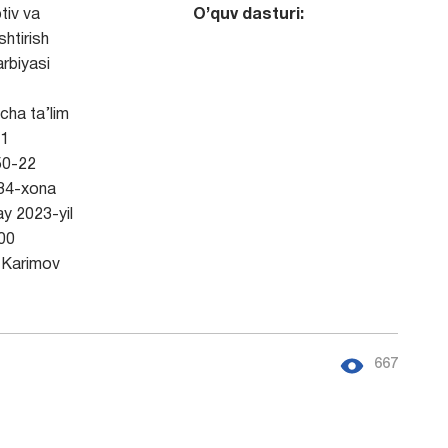
tiv va
O’quv dasturi:
htirish
arbiyasi
ha ta’lim
1
0-22
34-xona
y 2023-yil
00
Karimov
667