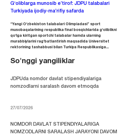
G‘oliblarga munosib e’tirof: JDPU talabalari
Turkiyada ijodiy-ma’rifiy safarda
“Yangi O‘zbekiston talabalari Olimpiadasi” sport
musobaqalarining respublika final bosqichlarida g‘oliblikni
qo‘lga kiritgan sportchi talabalar hamda ularning
murabbiylarini rag‘batlantirish maqsadida Universitet
rektorining tashabbusi bilan Turkiya Respublikasiga...
So'nggi yangiliklar
JDPUda nomdor davlat stipendiyalariga
nomzodlarni saralash davom etmoqda
27/07/2026
NOMDOR DAVLAT STIPENDIYALARIGA
NOMZODLARNI SARALASH JARAYONI DAVOM