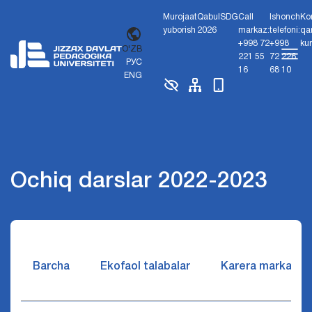
Murojaat
Qabul
SDG
Call
Ishonch
Ko
yuborish
2026
markaz:
telefoni:
qa
+998 72
+998
ku
O'ZB
221 55
72 226
РУС
16
68 10
ENG
Ochiq darslar 2022-2023
Barcha
Ekofaol talabalar
Karera markazi