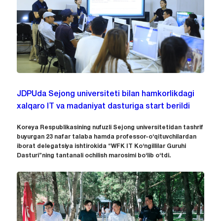
JDPUda Sejong universiteti bilan hamkorlikdagi
xalqaro IT va madaniyat dasturiga start berildi
Koreya Respublikasining nufuzli Sejong universitetidan tashrif
buyurgan 23 nafar talaba hamda professor-o‘qituvchilardan
iborat delegatsiya ishtirokida “WFK IT Ko‘ngillilar Guruhi
Dasturi”ning tantanali ochilish marosimi bo‘lib o‘tdi.