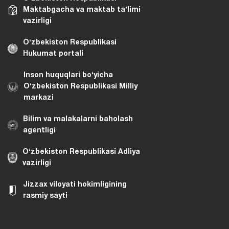
Maktabgacha va maktab taʼlimi
vazirligi
Oʻzbekiston Respublikasi
Hukumat portali
Inson huquqlari bo‘yicha
O‘zbekiston Respublikasi Milliy
markazi
Bilim va malakalarni baholash
agentligi
O‘zbekiston Respublikasi Adliya
vazirligi
Jizzax viloyati hokimligining
rasmiy sayti