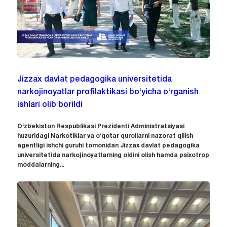
Jizzax davlat pedagogika universitetida
narkojinoyatlar profilaktikasi bo‘yicha o‘rganish
ishlari olib borildi
O‘zbekiston Respublikasi Prezidenti Administratsiyasi
huzuridagi Narkotiklar va o‘qotar qurollarni nazorat qilish
agentligi ishchi guruhi tomonidan Jizzax davlat pedagogika
universitetida narkojinoyatlarning oldini olish hamda psixotrop
moddalarning...