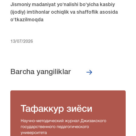
Jismoniy madaniyat yo‘nalishi bo‘yicha kasbiy
(ijodiy) imtihonlar ochiqlik va shaffoflik asosida
o‘tkazilmoqda
13/07/2026
Barcha yangiliklar