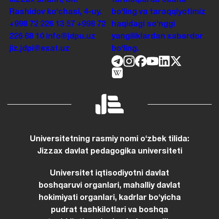
Rashidov koʻchasi, 4-uy.
boʻling va taraqqiyotimiz
+998 72 226 13 57
+998 72
haqidagi soʻnggi
226 68 10
info@jdpu.uz
yangiliklardan xabardor
jiz.jdpi@exat.uz
boʻling.
Universitetning rasmiy nomi oʻzbek tilida:
Jizzax davlat pedagogika universiteti
Universitet iqtisodiyotni davlat
boshqaruvi organlari, mahalliy davlat
hokimiyati organlari, kadrlar boʻyicha
pudrat tashkilotlari va boshqa