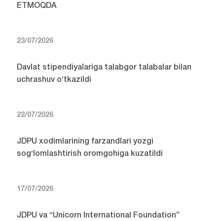
ETMOQDA
23/07/2026
Davlat stipendiyalariga talabgor talabalar bilan
uchrashuv o‘tkazildi
22/07/2026
JDPU xodimlarining farzandlari yozgi
sog‘lomlashtirish oromgohiga kuzatildi
17/07/2026
JDPU va “Unicorn International Foundation”