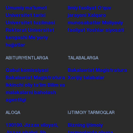
Umumiy maʼlumot
Ilmiy faoliyat
Oʻquv
Universitet tarixi
jarayoni
Xalqaro
Universitet tuzilmasi
munosabatlar
Moliyaviy
Rektorat
Universitet
faoliyat
Yoshlar siyosati
kengashi
Me'yoriy
hujjatlar
ABITURIYENTLARGA
TALABALARGA
Qabul komissiyasi
Bakalavriat
Magistratura
Bakalavriat
Magistratura
Xorijiy talabalar
Ikkinchi oliy taʼlim
Bilim va
malakalarni baholash
agentligi
ALOQA
IJTIMOIY TARMOQLAR
130100. Jizzax viloyati,
Bizning ijtimoiy
Jizzax shahri, Sh.
tarmoqlarda obuna