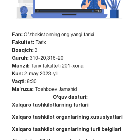
Fan:
O‘zbekistonning eng yangi tarixi
Fakultet:
Tarix
Bosqich:
3
Guruh:
310-20,316-20
Manzil:
Tarix fakulteti 201-xona
Kun:
2-may 2023-yil
Vaqti:
8:30
Ma’ruza:
Toshboev Jamshid
O’quv dasturi:
Xalqaro tashkilotlarning turlari
Xalqaro tashkilot organlarining xususiyatlari
Xalqaro tashkilot organlarining turli belgilari