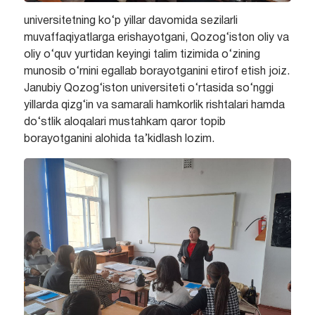
universitetning ko‘p yillar davomida sezilarli
muvaffaqiyatlarga erishayotgani, Qozog‘iston oliy va
oliy o‘quv yurtidan keyingi talim tizimida o‘zining
munosib o‘rnini egallab borayotganini etirof etish joiz.
Janubiy Qozog‘iston universiteti o‘rtasida so‘nggi
yillarda qizg‘in va samarali hamkorlik rishtalari hamda
do‘stlik aloqalari mustahkam qaror topib
borayotganini alohida ta’kidlash lozim.