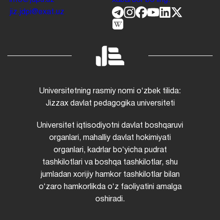
info@jdpu.uz
xabardor boʻling.
jiz.jdpi@exat.uz
Universitetning rasmiy nomi oʻzbek tilida:
Jizzax davlat pedagogika universiteti
Universitet iqtisodiyotni davlat boshqaruvi
organlari, mahalliy davlat hokimiyati
organlari, kadrlar boʻyicha pudrat
tashkilotlari va boshqa tashkilotlar, shu
jumladan xorijiy hamkor tashkilotlar bilan
oʻzaro hamkorlikda oʻz faoliyatini amalga
oshiradi.