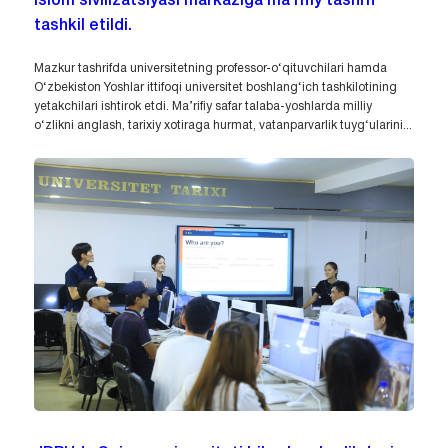
Islom sivilizatsiyasi markaziga ma’rifiy tashrif
tashkil etildi.
Mazkur tashrifda universitetning professor-o‘qituvchilari hamda
O‘zbekiston Yoshlar ittifoqi universitet boshlang‘ich tashkilotining
yetakchilari ishtirok etdi. Ma’rifiy safar talaba-yoshlarda milliy
o‘zlikni anglash, tarixiy xotiraga hurmat, vatanparvarlik tuyg‘ularini...