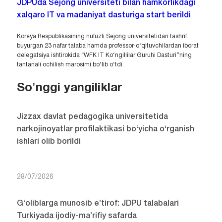
JDPUda Sejong universiteti bilan hamkorlikdagi
xalqaro IT va madaniyat dasturiga start berildi
Koreya Respublikasining nufuzli Sejong universitetidan tashrif
buyurgan 23 nafar talaba hamda professor-o‘qituvchilardan iborat
delegatsiya ishtirokida “WFK IT Ko‘ngillilar Guruhi Dasturi”ning
tantanali ochilish marosimi bo‘lib o‘tdi.
So'nggi yangiliklar
Jizzax davlat pedagogika universitetida
narkojinoyatlar profilaktikasi bo‘yicha o‘rganish
ishlari olib borildi
28/07/2026
G‘oliblarga munosib e’tirof: JDPU talabalari
Turkiyada ijodiy-ma’rifiy safarda