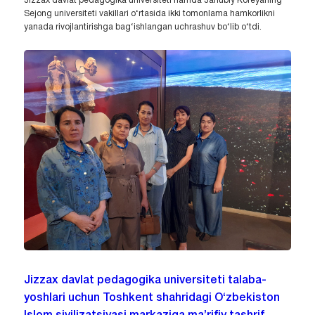
Jizzax davlat pedagogika universiteti hamda Janubiy Koreyaning
Sejong universiteti vakillari o‘rtasida ikki tomonlama hamkorlikni
yanada rivojlantirishga bag‘ishlangan uchrashuv bo‘lib o‘tdi.
Jizzax davlat pedagogika universiteti talaba-
yoshlari uchun Toshkent shahridagi O‘zbekiston