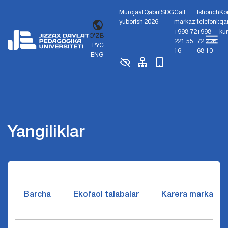
Murojaat
Qabul
SDG
Call
Ishonch
Ko
yuborish
2026
markaz:
telefoni:
qa
+998 72
+998
ku
O'ZB
221 55
72 226
РУС
16
68 10
ENG
Yangiliklar
Barcha
Ekofaol talabalar
Karera markazi