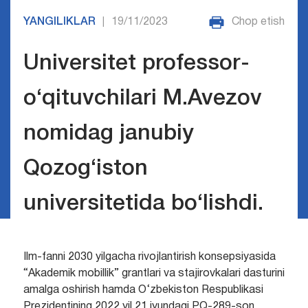
YANGILIKLAR
19/11/2023
Chop etish
|
Universitet professor-
o‘qituvchilari M.Avezov
nomidag janubiy
Qozog‘iston
universitetida bo‘lishdi.
Ilm-fanni 2030 yilgacha rivojlantirish konsepsiyasida
“Akademik mobillik” grantlari va stajirovkalari dasturini
amalga oshirish hamda O‘zbekiston Respublikasi
Prezidentining 2022 yil 21 iyundagi PQ-289-son