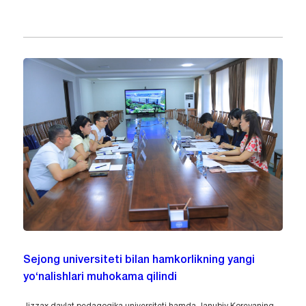
Sejong universiteti bilan hamkorlikning yangi
yo‘nalishlari muhokama qilindi