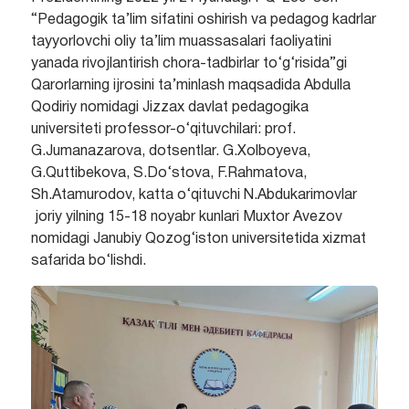
“Pedagogik ta’lim sifatini oshirish va pedagog kadrlar
tayyorlovchi oliy ta’lim muassasalari faoliyatini
yanada rivojlantirish chora-tadbirlar to‘g‘risida”gi
Qarorlarning ijrosini ta’minlash maqsadida Abdulla
Qodiriy nomidagi Jizzax davlat pedagogika
universiteti professor-o‘qituvchilari: prof.
G.Jumanazarova, dotsentlar. G.Xolboyeva,
G.Quttibekova, S.Do‘stova, F.Rahmatova,
Sh.Atamurodov, katta o‘qituvchi N.Abdukarimovlar
joriy yilning 15-18 noyabr kunlari Muxtor Avezov
nomidagi Janubiy Qozog‘iston universitetida xizmat
safarida bo‘lishdi.