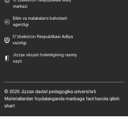
O‘zbekiston Respublikasi Milliy
markazi
Bilim va malakalarni baholash
agentligi
O‘zbekiston Respublikasi Adliya
vazirligi
Jizzax viloyati hokimligining rasmiy
sayti
© 2026 Jizzax davlat pedagogika universiteti
Materiallardan foydalanganda manbaga faol havola qilish
shart