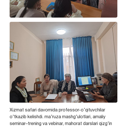
Xizmat safari davomida professor-o‘qituvchilar
o‘tkazib kelishdi. ma’ruza mashg‘ulotlari, amaliy
seminar–trening va vebinar, mahorat darslari qizg‘in