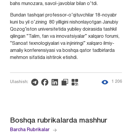
bahs munozara, savol-javoblar bilan o‘tdi.
Bundan tashqari professor-o‘qituvchilar 18-noyabr
kuni bu yil o‘zining 80 yilligini nishonlayotgan Janubiy
Qozog‘iston universitetida yubiley doirasida tashkil
qilingan “Talim, fan va innovatsiyalar” xalqaro forumi,
“Sanoat texnologiyalari va injiniringi” xalqaro ilmiy-
amaliy konferensiyasi va boshqa qator tadbirlarda
mehmon sifatida ishtirok etishdi.
1 206
Ulashish:
Boshqa rubrikalarda mashhur
Barcha Rubrikalar