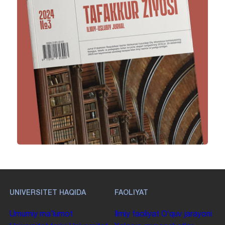
UNIVERSITET HAQIDA
FAOLIYAT
Umumiy maʼlumot
Ilmiy faoliyat
Oʻquv jarayoni