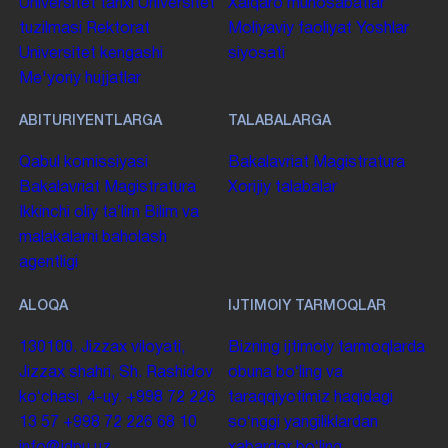
Universitet tarixi
Universitet
Xalqaro munosabatlar
tuzilmasi
Rektorat
Moliyaviy faoliyat
Yoshlar
Universitet kengashi
siyosati
Me'yoriy hujjatlar
ABITURIYENTLARGA
TALABALARGA
Qabul komissiyasi
Bakalavriat
Magistratura
Bakalavriat
Magistratura
Xorijiy talabalar
Ikkinchi oliy taʼlim
Bilim va
malakalarni baholash
agentligi
ALOQA
IJTIMOIY TARMOQLAR
130100. Jizzax viloyati,
Bizning ijtimoiy tarmoqlarda
Jizzax shahri, Sh. Rashidov
obuna boʻling va
koʻchasi, 4-uy.
+998 72 226
taraqqiyotimiz haqidagi
13 57
+998 72 226 68 10
soʻnggi yangiliklardan