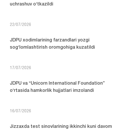
uchrashuv o‘tkazildi
22/07/2026
JDPU xodimlarining farzandlari yozgi
sog‘lomlashtirish oromgohiga kuzatildi
17/07/2026
JDPU va “Unicorn International Foundation”
o‘rtasida hamkorlik hujjatlari imzolandi
16/07/2026
Jizzaxda test sinovlarining ikkinchi kuni davom