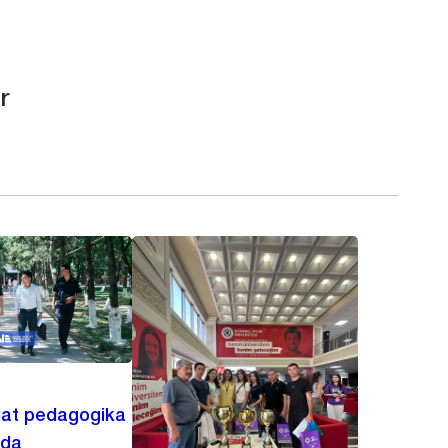
r
lat pedagogika
ida