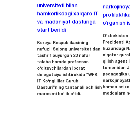
universiteti bilan
narkojinoya
hamkorlikdagi xalqaro IT
profilaktik
va madaniyat dasturiga
o‘rganish is
start berildi
O‘zbekiston 
Prezidenti A
Koreya Respublikasining
huzuridagi N
nufuzli Sejong universitetidan
o‘qotar quro
tashrif buyurgan 23 nafar
qilish agentl
talaba hamda professor-
tomonidan Ji
o‘qituvchilardan iborat
pedagogika u
delegatsiya ishtirokida “WFK
narkojinoyatl
IT Ko‘ngillilar Guruhi
hamda psixo
Dasturi”ning tantanali ochilish
moddalarning
marosimi bo‘lib o‘tdi.