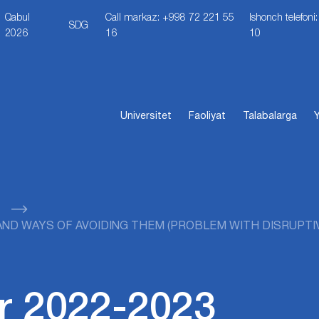
Qabul
Call markaz: +998 72 221 55
Ishonch telefon
SDG
2026
16
10
Universitet
Faoliyat
Talabalarga
Y
ND WAYS OF AVOIDING THEM (PROBLEM WITH DISRUPTI
r 2022-2023