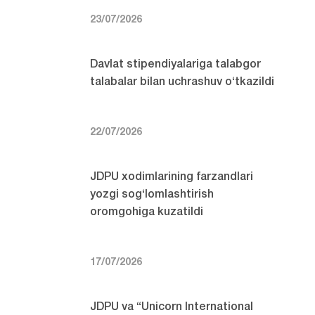
23/07/2026
Davlat stipendiyalariga talabgor
talabalar bilan uchrashuv o‘tkazildi
22/07/2026
JDPU xodimlarining farzandlari
yozgi sog‘lomlashtirish
oromgohiga kuzatildi
17/07/2026
JDPU va “Unicorn International