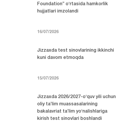
Foundation” o‘rtasida hamkorlik
hujjatlari imzolandi
16/07/2026
Jizzaxda test sinovlarining ikkinchi
kuni davom etmoqda
15/07/2026
Jizzaxda 2026/2027-o‘quv yili uchun
oliy ta’lim muassasalarining
bakalavriat ta’lim yo‘nalishlariga
kirish test sinovlari boshlandi