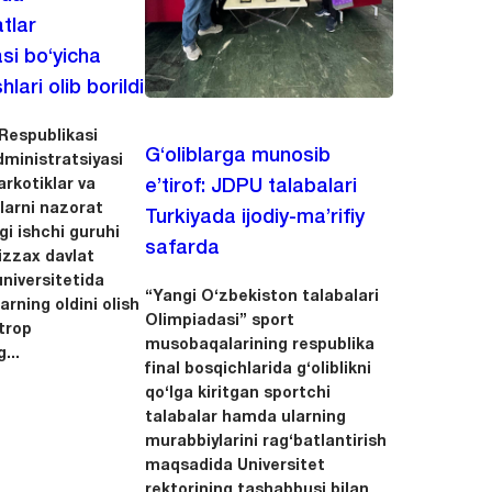
tlar
asi bo‘yicha
hlari olib borildi
Respublikasi
G‘oliblarga munosib
dministratsiyasi
arkotiklar va
e’tirof: JDPU talabalari
llarni nazorat
Turkiyada ijodiy-ma’rifiy
igi ishchi guruhi
safarda
zzax davlat
niversitetida
“Yangi O‘zbekiston talabalari
arning oldini olish
Olimpiadasi” sport
trop
musobaqalarining respublika
...
final bosqichlarida g‘oliblikni
qo‘lga kiritgan sportchi
talabalar hamda ularning
murabbiylarini rag‘batlantirish
maqsadida Universitet
rektorining tashabbusi bilan