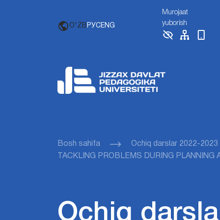
Murojaat
yuborish
O'ZB
РУС
ENG
Bosh sahifa
Ochiq darslar 2022-2023
TACKLING PROBLEMS DURING PLANNING A
Ochiq darsla