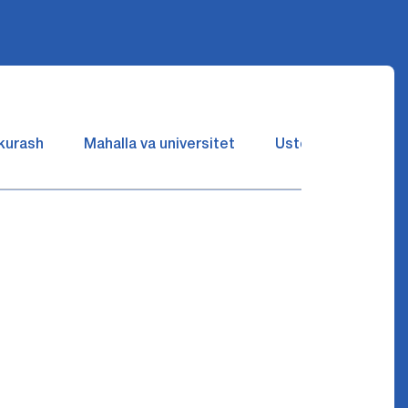
 kurash
Mahalla va universitet
Ustozlar suhbatin 