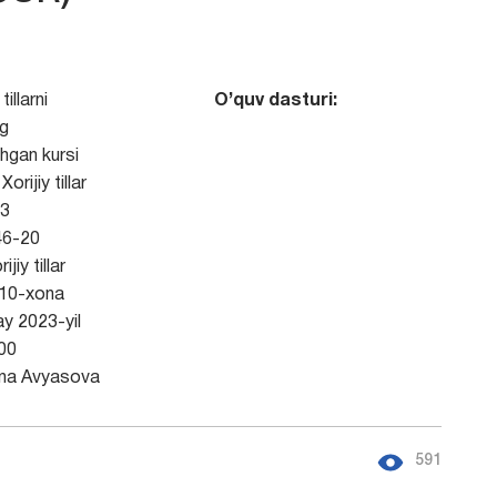
illarni
O’quv dasturi:
ng
shgan kursi
Xorijiy tillar
3
6-20
ijiy tillar
410-xona
y 2023-yil
00
ina Avyasova
591