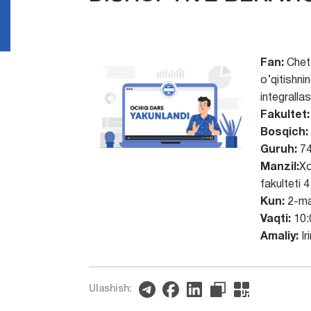
Fan:
Chet t
o’qitishni
integralla
Fakultet:
Bosqich:
Guruh:
74
Manzil:
Xor
fakulteti 
Kun:
2-ma
Vaqti:
10:
Amaliy:
Ir
Ulashish: