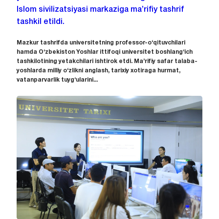
Islom sivilizatsiyasi markaziga ma’rifiy tashrif
tashkil etildi.
Mazkur tashrifda universitetning professor-o‘qituvchilari
hamda O‘zbekiston Yoshlar ittifoqi universitet boshlang‘ich
tashkilotining yetakchilari ishtirok etdi. Ma’rifiy safar talaba-
yoshlarda milliy o‘zlikni anglash, tarixiy xotiraga hurmat,
vatanparvarlik tuyg‘ularini...