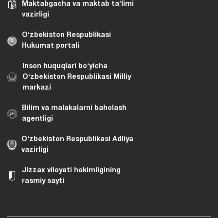
Maktabgacha va maktab taʼlimi
vazirligi
Oʻzbekiston Respublikasi
Hukumat portali
Inson huquqlari bo‘yicha
O‘zbekiston Respublikasi Milliy
markazi
Bilim va malakalarni baholash
agentligi
O‘zbekiston Respublikasi Adliya
vazirligi
Jizzax viloyati hokimligining
rasmiy sayti