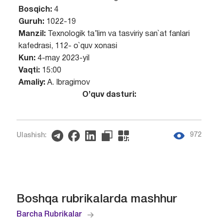
Bosqich:
4
Guruh:
1022-19
Manzil:
Texnologik ta’lim va tasviriy san`at fanlari
kafedrasi, 112- o`quv xonasi
Kun:
4-may 2023-yil
Vaqti:
15:00
Amaliy:
A. Ibragimov
O’quv dasturi:
972
Ulashish:
Boshqa rubrikalarda mashhur
Barcha Rubrikalar