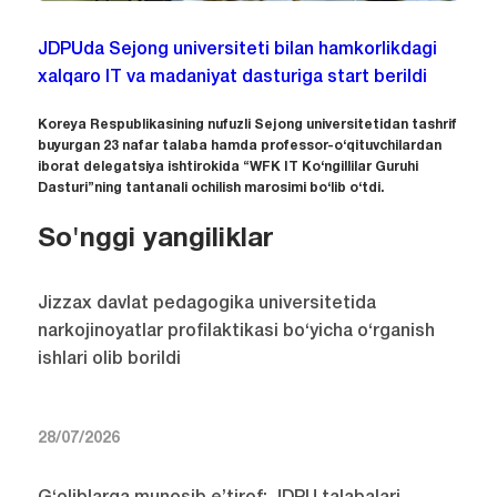
JDPUda Sejong universiteti bilan hamkorlikdagi
xalqaro IT va madaniyat dasturiga start berildi
Koreya Respublikasining nufuzli Sejong universitetidan tashrif
buyurgan 23 nafar talaba hamda professor-o‘qituvchilardan
iborat delegatsiya ishtirokida “WFK IT Ko‘ngillilar Guruhi
Dasturi”ning tantanali ochilish marosimi bo‘lib o‘tdi.
So'nggi yangiliklar
Jizzax davlat pedagogika universitetida
narkojinoyatlar profilaktikasi bo‘yicha o‘rganish
ishlari olib borildi
28/07/2026