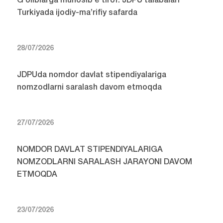
G‘oliblarga munosib e’tirof: JDPU talabalari
Turkiyada ijodiy-ma’rifiy safarda
28/07/2026
JDPUda nomdor davlat stipendiyalariga
nomzodlarni saralash davom etmoqda
27/07/2026
NOMDOR DAVLAT STIPENDIYALARIGA
NOMZODLARNI SARALASH JARAYONI DAVOM
ETMOQDA
23/07/2026