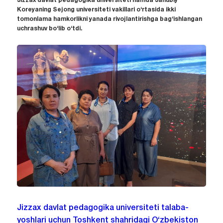
Jizzax davlat pedagogika universiteti hamda Janubiy
Koreyaning Sejong universiteti vakillari o‘rtasida ikki
tomonlama hamkorlikni yanada rivojlantirishga bag‘ishlangan
uchrashuv bo‘lib o‘tdi.
Jizzax davlat pedagogika universiteti talaba-
yoshlari uchun Toshkent shahridagi O‘zbekiston