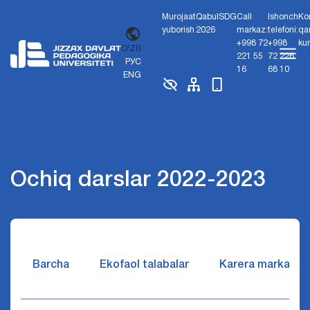
Murojaat
Qabul
SDG
Call
Ishonch
Ko
yuborish
2026
markaz:
telefoni:
qa
+998 72
+998
ku
O'ZB
221 55
72 226
РУС
16
68 10
ENG
Ochiq darslar 2022-2023
Barcha
Ekofaol talabalar
Karera markazi