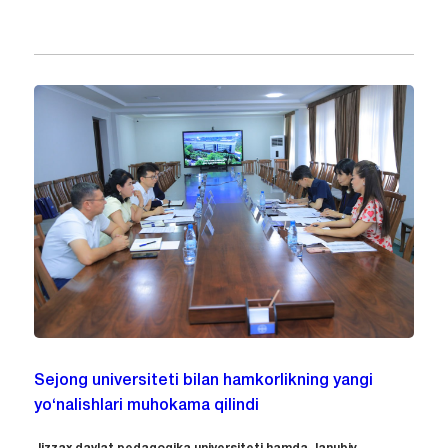
Sejong universiteti bilan hamkorlikning yangi
yo‘nalishlari muhokama qilindi