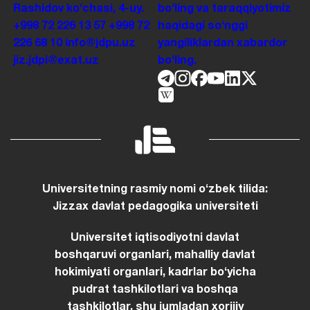
Rashidov koʻchasi, 4-uy.
boʻling va taraqqiyotimiz
+998 72 226 13 57
+998 72
haqidagi soʻnggi
226 68 10
info@jdpu.uz
yangiliklardan xabardor
jiz.jdpi@exat.uz
boʻling.
Universitetning rasmiy nomi oʻzbek tilida:
Jizzax davlat pedagogika universiteti
Universitet iqtisodiyotni davlat
boshqaruvi organlari, mahalliy davlat
hokimiyati organlari, kadrlar boʻyicha
pudrat tashkilotlari va boshqa
tashkilotlar, shu jumladan xorijiy