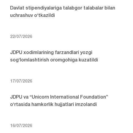
Davlat stipendiyalariga talabgor talabalar bilan
uchrashuv o‘tkazildi
22/07/2026
JDPU xodimlarining farzandlari yozgi
sog‘lomlashtirish oromgohiga kuzatildi
17/07/2026
JDPU va “Unicorn International Foundation”
o‘rtasida hamkorlik hujjatlari imzolandi
16/07/2026