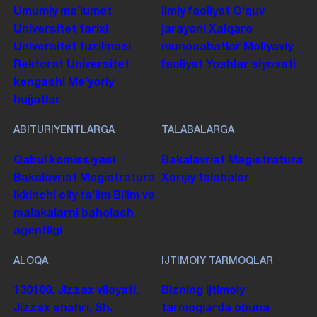
Umumiy maʼlumot
Ilmiy faoliyat
Oʻquv
Universitet tarixi
jarayoni
Xalqaro
Universitet tuzilmasi
munosabatlar
Moliyaviy
Rektorat
Universitet
faoliyat
Yoshlar siyosati
kengashi
Me'yoriy
hujjatlar
ABITURIYENTLARGA
TALABALARGA
Qabul komissiyasi
Bakalavriat
Magistratura
Bakalavriat
Magistratura
Xorijiy talabalar
Ikkinchi oliy taʼlim
Bilim va
malakalarni baholash
agentligi
ALOQA
IJTIMOIY TARMOQLAR
130100. Jizzax viloyati,
Bizning ijtimoiy
Jizzax shahri, Sh.
tarmoqlarda obuna