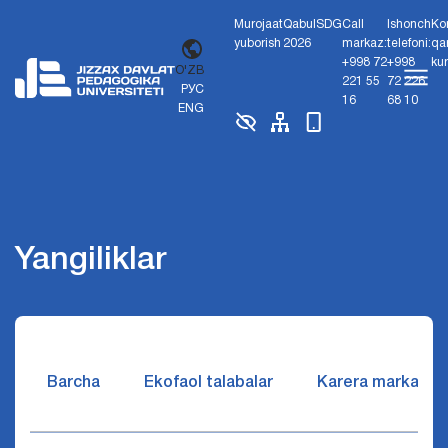
Murojaat
Qabul
SDG
Call
Ishonch
Ko
yuborish
2026
markaz:
telefoni:
qa
+998 72
+998
ku
O'ZB
221 55
72 226
РУС
16
68 10
ENG
Yangiliklar
Barcha
Ekofaol talabalar
Karera markazi