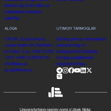
Ikkinchi oliy taʼlim
Bilim va
malakalarni baholash
agentligi
ALOQA
IJTIMOIY TARMOQLAR
130100. Jizzax viloyati,
Bizning ijtimoiy tarmoqlarda
Jizzax shahri, Sh. Rashidov
obuna boʻling va
koʻchasi, 4-uy.
+998 72 226
taraqqiyotimiz haqidagi
13 57
+998 72 226 68 10
soʻnggi yangiliklardan
info@jdpu.uz
xabardor boʻling.
jiz.jdpi@exat.uz
Universitetning rasmiy nomi oʻzbek tilida: