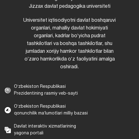
Jizzax davlat pedagogika universiteti
Universitet iqtisodiyotni davlat boshqaruvi
organlari, mahalliy davlat hokimiyati
organlari, kadrlar boʻyicha pudrat
tashkilotlari va boshqa tashkilotlar, shu
jumladan xorijiy hamkor tashkilotlar bilan
oʻzaro hamkorlikda oʻz faoliyatini amalga
oshiradi.
Oʻzbekiston Respublikasi
Prezidentining rasmiy veb-sayti
Oʻzbekiston Respublikasi
qonunchilik maʼlumotlari milliy bazasi
Davlat interaktiv xizmatlarining
yagona portali