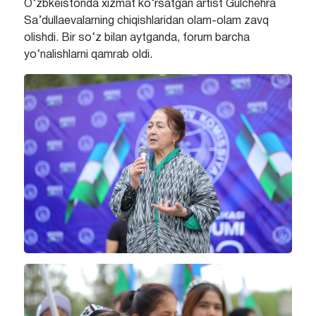
O‘zbkeistonda xizmat ko‘rsatgan artist Gulchehra
Sa’dullaevalarning chiqishlaridan olam-olam zavq
olishdi. Bir so‘z bilan aytganda, forum barcha
yo‘nalishlarni qamrab oldi.