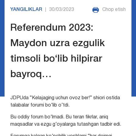
YANGILIKLAR
30/03/2023
Chop etish
|
Referendum 2023:
Maydon uzra ezgulik
timsoli bo‘lib hilpirar
bayroq…
JDPUda “Kelajaging uchun ovoz ber!” shiori ostida
talabalar forumi bo‘lib o‘tdi.
Bu oddiy forum bo‘lmadi. Bu teran fikrlar, aniq
maqsadlar va ezgu g‘oyalarga tutashgan tadbir edi.