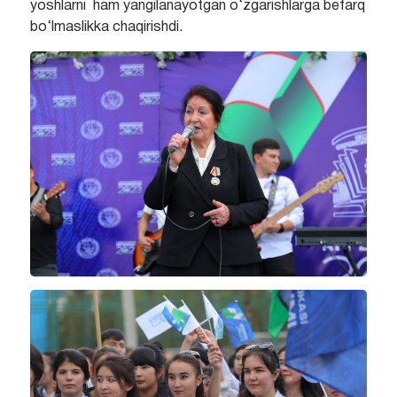
yoshlarni ham yangilanayotgan o‘zgarishlarga befarq
bo‘lmaslikka chaqirishdi.