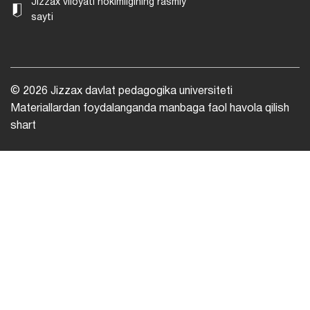
Jizzax viloyati hokimligining rasmiy
sayti
© 2026 Jizzax davlat pedagogika universiteti
Materiallardan foydalanganda manbaga faol havola qilish
shart