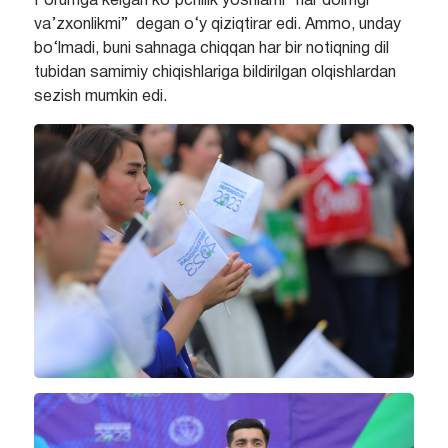
Forumga kelgan ko‘pchilik yoshlarni “har doimgi
va’zxonlikmi” degan o‘y qiziqtirar edi. Ammo, unday
bo‘lmadi, buni sahnaga chiqqan har bir notiqning dil
tubidan samimiy chiqishlariga bildirilgan olqishlardan
sezish mumkin edi.