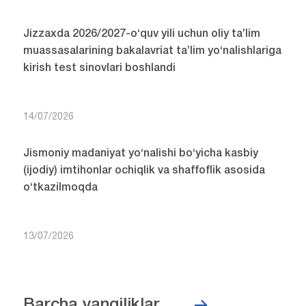
Jizzaxda 2026/2027-o‘quv yili uchun oliy ta’lim
muassasalarining bakalavriat ta’lim yo‘nalishlariga
kirish test sinovlari boshlandi
14/07/2026
Jismoniy madaniyat yo‘nalishi bo‘yicha kasbiy
(ijodiy) imtihonlar ochiqlik va shaffoflik asosida
o‘tkazilmoqda
13/07/2026
Barcha yangiliklar