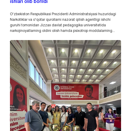
ishlari olib borildi
O‘zbekiston Respublikasi Prezidenti Administratsiyasi huzuridagi
Narkotiklar va o‘qotar qurollarni nazorat qilish agentligi ishchi
guruhi tomonidan Jizzax davlat pedagogika universitetida
narkojinoyatlarning oldini olish hamda psixotrop moddalarning...