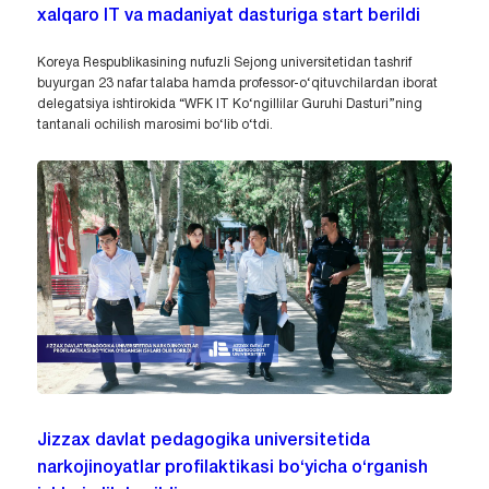
xalqaro IT va madaniyat dasturiga start berildi
Koreya Respublikasining nufuzli Sejong universitetidan tashrif
buyurgan 23 nafar talaba hamda professor-o‘qituvchilardan iborat
delegatsiya ishtirokida “WFK IT Ko‘ngillilar Guruhi Dasturi”ning
tantanali ochilish marosimi bo‘lib o‘tdi.
Jizzax davlat pedagogika universitetida
narkojinoyatlar profilaktikasi bo‘yicha o‘rganish