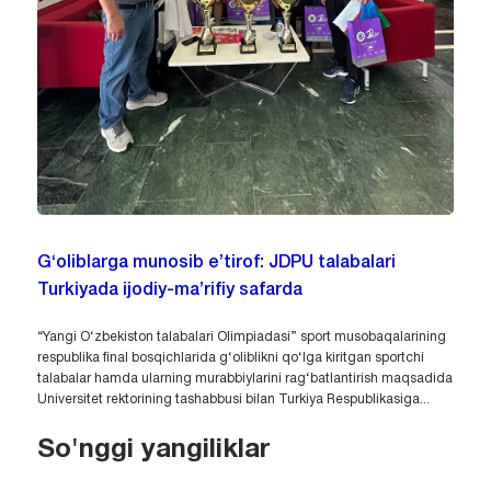
G‘oliblarga munosib e’tirof: JDPU talabalari
Turkiyada ijodiy-ma’rifiy safarda
“Yangi O‘zbekiston talabalari Olimpiadasi” sport musobaqalarining
respublika final bosqichlarida g‘oliblikni qo‘lga kiritgan sportchi
talabalar hamda ularning murabbiylarini rag‘batlantirish maqsadida
Universitet rektorining tashabbusi bilan Turkiya Respublikasiga...
So'nggi yangiliklar