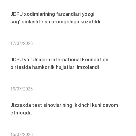
JDPU xodimlarining farzandlari yozgi
sog‘lomlashtirish oromgohiga kuzatildi
17/07/2026
JDPU va “Unicorn International Foundation”
o‘rtasida hamkorlik hujjatlari imzolandi
16/07/2026
Jizzaxda test sinovlarining ikkinchi kuni davom
etmoqda
15/07/2026