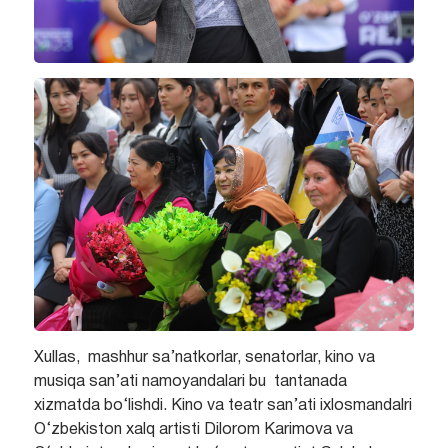
Xullas, mashhur sa’natkorlar, senatorlar, kino va
musiqa san’ati namoyandalari bu tantanada
xizmatda bo‘lishdi. Kino va teatr san’ati ixlosmandalri
O‘zbekiston xalq artisti Dilorom Karimova va