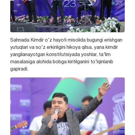
Sahnada Kimdir o‘z hayoti misolida bugungi erishgan
yutuqlari va so‘z erkinligini hikoya qilsa, yana kimdir
yangilanayotgan konstitutsiyada yoshlar, ta’lim
masalasiga alohida bobga kiritilganini to‘lqinlanib
gapiradi.