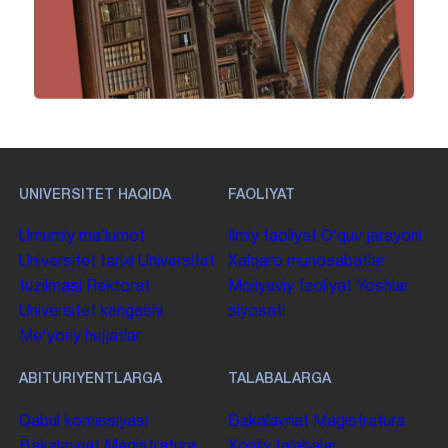
UNIVERSITET HAQIDA
FAOLIYAT
Umumiy maʼlumot
Ilmiy faoliyat
Oʻquv jarayoni
Universitet tarixi
Universitet
Xalqaro munosabatlar
tuzilmasi
Rektorat
Moliyaviy faoliyat
Yoshlar
Universitet kengashi
siyosati
Me'yoriy hujjatlar
ABITURIYENTLARGA
TALABALARGA
Qabul komissiyasi
Bakalavriat
Magistratura
Bakalavriat
Magistratura
Xorijiy talabalar