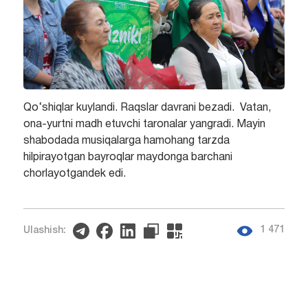
Qo‘shiqlar kuylandi. Raqslar davrani bezadi. Vatan,
ona-yurtni madh etuvchi taronalar yangradi. Mayin
shabodada musiqalarga hamohang tarzda
hilpirayotgan bayroqlar maydonga barchani
chorlayotgandek edi.
1 471
Ulashish: