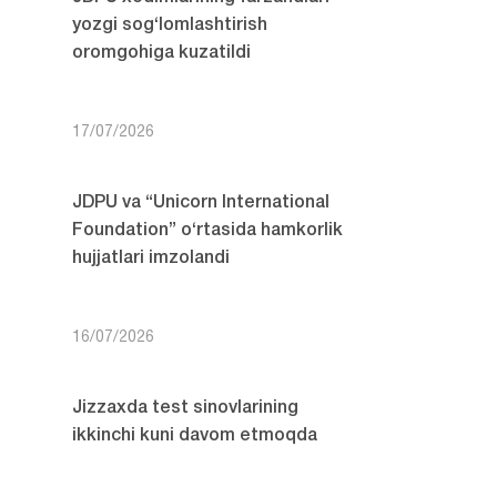
yozgi sog‘lomlashtirish
oromgohiga kuzatildi
17/07/2026
JDPU va “Unicorn International
Foundation” o‘rtasida hamkorlik
hujjatlari imzolandi
16/07/2026
Jizzaxda test sinovlarining
ikkinchi kuni davom etmoqda