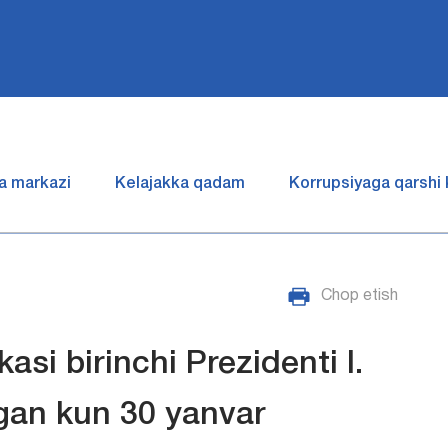
a markazi
Kelajakka qadam
Korrupsiyaga qarshi
Chop etish
si birinchi Prezidenti I.
gan kun 30 yanvar