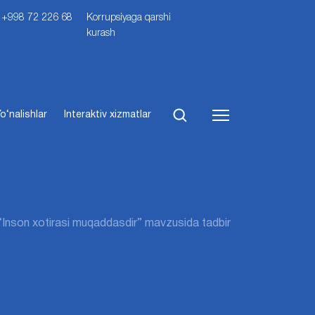
i: +998 72 226 68
Korrupsiyaga qarshi
kurash
o‘nalishlar
Interaktiv xizmatlar
 “Inson xotirasi muqaddasdir” mavzusida tadbir