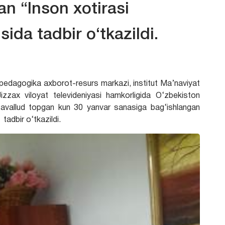
n “Inson xotirasi
da tadbir o‘tkazildi.
t pedagogika axborot-resurs markazi, institut Ma’naviyat
zzax viloyat televideniyasi hamkorligida O‘zbekiston
v tavallud topgan kun 30 yanvar sanasiga bag‘ishlangan
adbir o‘tkazildi.