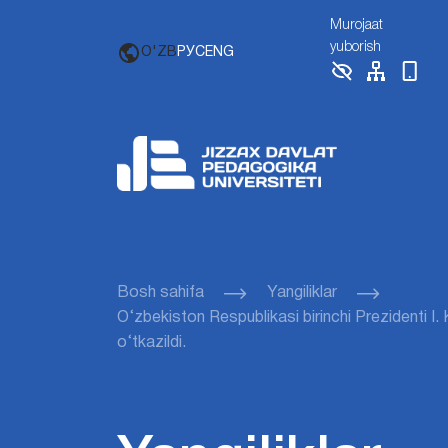
Murojaat
yuborish
O'ZB
РУС
ENG
Bosh sahifa
Yangiliklar
O‘zbekiston Respublikasi birinchi Prezidenti I
o‘tkazildi.