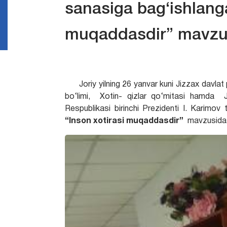
sanasiga bag‘ishlanga
muqaddasdir” mavzusi
Joriy yilning 26 yanvar kuni Jizzax davla
bo‘limi, Xotin- qizlar qo‘mitasi hamda Ji
Respublikasi birinchi Prezidenti I. Karimo
“Inson xotirasi muqaddasdir”
mavzusida t