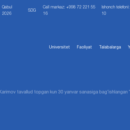
Qabul
Call markaz: +998 72 221 55
Ishonch telefon
SDG
2026
16
10
Universitet
Faoliyat
Talabalarga
Y
. Karimov tavallud topgan kun 30 yanvar sanasiga bag‘ishlangan