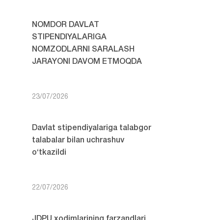
NOMDOR DAVLAT
STIPENDIYALARIGA
NOMZODLARNI SARALASH
JARAYONI DAVOM ETMOQDA
23/07/2026
Davlat stipendiyalariga talabgor
talabalar bilan uchrashuv
o‘tkazildi
22/07/2026
JDPU xodimlarining farzandlari