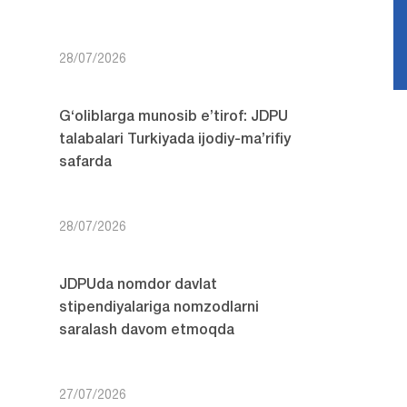
28/07/2026
G‘oliblarga munosib e’tirof: JDPU
talabalari Turkiyada ijodiy-ma’rifiy
safarda
28/07/2026
JDPUda nomdor davlat
stipendiyalariga nomzodlarni
saralash davom etmoqda
27/07/2026