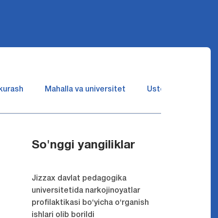
 kurash
Mahalla va universitet
Ustozlar suhbatin 
So'nggi yangiliklar
Jizzax davlat pedagogika
universitetida narkojinoyatlar
profilaktikasi bo‘yicha o‘rganish
ishlari olib borildi