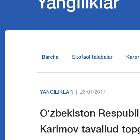
Yangiliklar
Barcha
Ekofaol talabalar
Karer
YANGILIKLAR
26/01/2017
|
O‘zbekiston Respublika
Karimov tavallud top