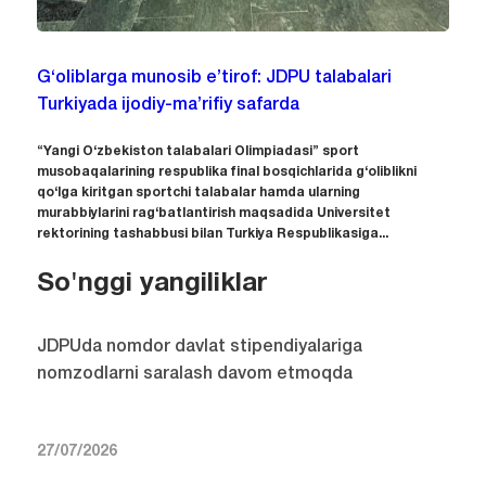
G‘oliblarga munosib e’tirof: JDPU talabalari
Turkiyada ijodiy-ma’rifiy safarda
“Yangi O‘zbekiston talabalari Olimpiadasi” sport
musobaqalarining respublika final bosqichlarida g‘oliblikni
qo‘lga kiritgan sportchi talabalar hamda ularning
murabbiylarini rag‘batlantirish maqsadida Universitet
rektorining tashabbusi bilan Turkiya Respublikasiga...
So'nggi yangiliklar
JDPUda nomdor davlat stipendiyalariga
nomzodlarni saralash davom etmoqda
27/07/2026