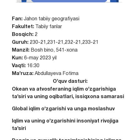
Fan:
Jahon tabiiy geografiyasi
Fakultet:
Tabiiy fanlar
Bosqich:
2
Guruh:
230-21,231-21,232-21,233-21
Manzil:
Bosh bino, 541-xona
Kun:
6-may 2023 yil
Vaqti:
16:30
Ma’ruza:
Abdullayeva Fotima
O’quv dasturi:
Okean va atvosferaning iqlim o‘zgarishiga
ta’siri va uning oqibatlari, issiqxona samarasi
Global iqlim o‘zgarishi va unga moslashuv
Iqlim va uning o’zgarishini insoniyat rivojiga
ta’siri