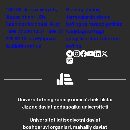
130100. Jizzax viloyati,
Bizning ijtimoiy
Jizzax shahri, Sh.
tarmoqlarda obuna
Rashidov koʻchasi, 4-uy.
boʻling va taraqqiyotimiz
+998 72 226 13 57
+998 72
haqidagi soʻnggi
226 68 10
info@jdpu.uz
yangiliklardan xabardor
jiz.jdpi@exat.uz
boʻling.
Universitetning rasmiy nomi oʻzbek tilida:
Jizzax davlat pedagogika universiteti
Universitet iqtisodiyotni davlat
boshqaruvi organlari, mahalliy davlat