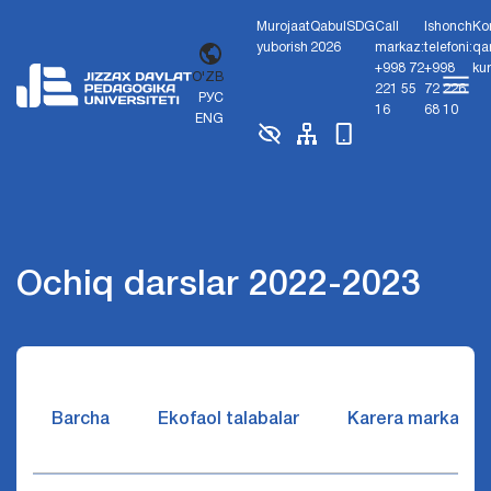
Murojaat
Qabul
SDG
Call
Ishonch
Ko
yuborish
2026
markaz:
telefoni:
qa
+998 72
+998
ku
O'ZB
221 55
72 226
РУС
16
68 10
ENG
Ochiq darslar 2022-2023
Barcha
Ekofaol talabalar
Karera markazi