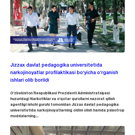
Jizzax davlat pedagogika universitetida
narkojinoyatlar profilaktikasi bo‘yicha o‘rganish
ishlari olib borildi
O‘zbekiston Respublikasi Prezidenti Administratsiyasi
huzuridagi Narkotiklar va o‘qotar qurollarni nazorat qilish
agentligi ishchi guruhi tomonidan Jizzax davlat pedagogika
universitetida narkojinoyatlarning oldini olish hamda psixotrop
moddalarning...