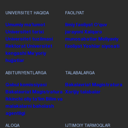
UNIVERSITET HAQIDA
FAOLIYAT
Umumiy maʼlumot
Ilmiy faoliyat
Oʻquv
Universitet tarixi
jarayoni
Xalqaro
Universitet tuzilmasi
munosabatlar
Moliyaviy
Rektorat
Universitet
faoliyat
Yoshlar siyosati
kengashi
Me'yoriy
hujjatlar
ABITURIYENTLARGA
TALABALARGA
Qabul komissiyasi
Bakalavriat
Magistratura
Bakalavriat
Magistratura
Xorijiy talabalar
Ikkinchi oliy taʼlim
Bilim va
malakalarni baholash
agentligi
ALOQA
IJTIMOIY TARMOQLAR