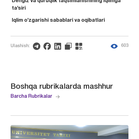
Dengiz va quruqlik taqsimlanishining iqlimga
ta’siri
Iqlim o’zgarishi sabablari va oqibatlari
603
Ulashish:
Boshqa rubrikalarda mashhur
Barcha Rubrikalar