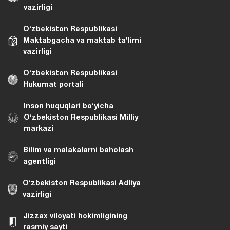
vazirligi
Oʻzbekiston Respublikasi
Maktabgacha va maktab taʼlimi
vazirligi
Oʻzbekiston Respublikasi
Hukumat portali
Inson huquqlari bo‘yicha
O‘zbekiston Respublikasi Milliy
markazi
Bilim va malakalarni baholash
agentligi
O‘zbekiston Respublikasi Adliya
vazirligi
Jizzax viloyati hokimligining
rasmiy sayti