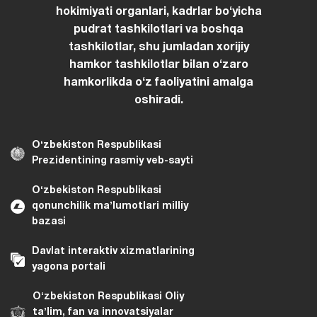
hokimiyati organlari, kadrlar boʻyicha
pudrat tashkilotlari va boshqa
tashkilotlar, shu jumladan xorijiy
hamkor tashkilotlar bilan oʻzaro
hamkorlikda oʻz faoliyatini amalga
oshiradi.
Oʻzbekiston Respublikasi
Prezidentining rasmiy veb-sayti
Oʻzbekiston Respublikasi
qonunchilik maʼlumotlari milliy
bazasi
Davlat interaktiv xizmatlarining
yagona portali
Oʻzbekiston Respublikasi Oliy
taʼlim, fan va innovatsiyalar