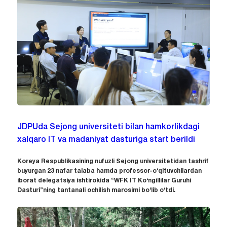
JDPUda Sejong universiteti bilan hamkorlikdagi
xalqaro IT va madaniyat dasturiga start berildi
Koreya Respublikasining nufuzli Sejong universitetidan tashrif
buyurgan 23 nafar talaba hamda professor-o‘qituvchilardan
iborat delegatsiya ishtirokida “WFK IT Ko‘ngillilar Guruhi
Dasturi”ning tantanali ochilish marosimi bo‘lib o‘tdi.