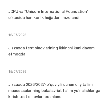
JDPU va “Unicorn International Foundation”
o‘rtasida hamkorlik hujjatlari imzolandi
16/07/2026
Jizzaxda test sinovlarining ikkinchi kuni davom
etmoqda
15/07/2026
Jizzaxda 2026/2027-o‘quv yili uchun oliy ta’lim
muassasalarining bakalavriat ta’lim yo‘nalishlariga
kirish test sinovlari boshlandi