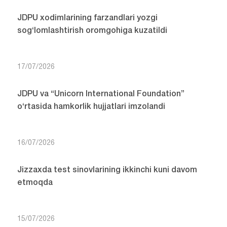
JDPU xodimlarining farzandlari yozgi
sog‘lomlashtirish oromgohiga kuzatildi
17/07/2026
JDPU va “Unicorn International Foundation”
o‘rtasida hamkorlik hujjatlari imzolandi
16/07/2026
Jizzaxda test sinovlarining ikkinchi kuni davom
etmoqda
15/07/2026