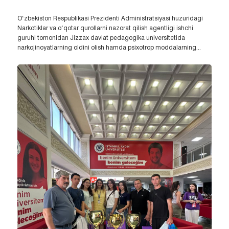
O‘zbekiston Respublikasi Prezidenti Administratsiyasi huzuridagi
Narkotiklar va o‘qotar qurollarni nazorat qilish agentligi ishchi
guruhi tomonidan Jizzax davlat pedagogika universitetida
narkojinoyatlarning oldini olish hamda psixotrop moddalarning...