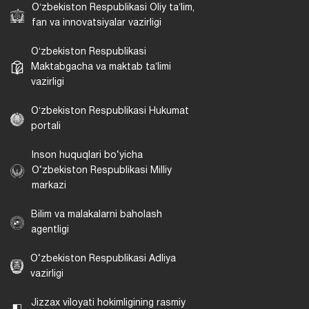
Oʻzbekiston Respublikasi Oliy taʼlim,
fan va innovatsiyalar vazirligi
Oʻzbekiston Respublikasi
Maktabgacha va maktab taʼlimi
vazirligi
Oʻzbekiston Respublikasi Hukumat
portali
Inson huquqlari bo‘yicha
O‘zbekiston Respublikasi Milliy
markazi
Bilim va malakalarni baholash
agentligi
O‘zbekiston Respublikasi Adliya
vazirligi
Jizzax viloyati hokimligining rasmiy