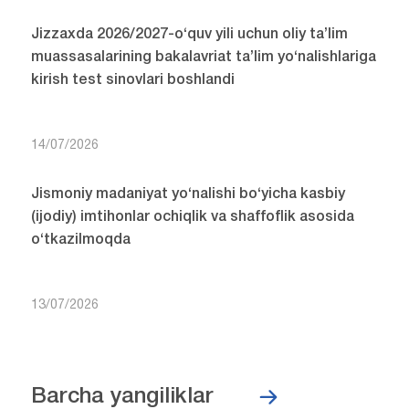
Jizzaxda 2026/2027-o‘quv yili uchun oliy ta’lim
muassasalarining bakalavriat ta’lim yo‘nalishlariga
kirish test sinovlari boshlandi
14/07/2026
Jismoniy madaniyat yo‘nalishi bo‘yicha kasbiy
(ijodiy) imtihonlar ochiqlik va shaffoflik asosida
o‘tkazilmoqda
13/07/2026
Barcha yangiliklar