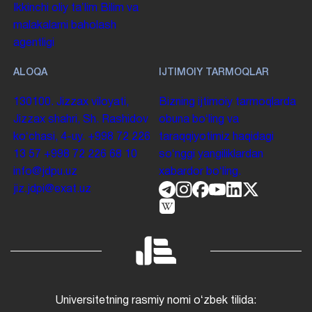
Ikkinchi oliy taʼlim
Bilim va
malakalarni baholash
agentligi
ALOQA
IJTIMOIY TARMOQLAR
130100. Jizzax viloyati,
Bizning ijtimoiy tarmoqlarda
Jizzax shahri, Sh. Rashidov
obuna boʻling va
koʻchasi, 4-uy.
+998 72 226
taraqqiyotimiz haqidagi
13 57
+998 72 226 68 10
soʻnggi yangiliklardan
info@jdpu.uz
xabardor boʻling.
jiz.jdpi@exat.uz
Universitetning rasmiy nomi oʻzbek tilida: