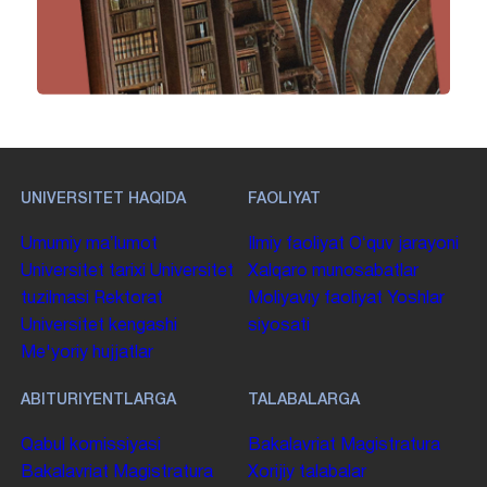
UNIVERSITET HAQIDA
FAOLIYAT
Umumiy maʼlumot
Ilmiy faoliyat
Oʻquv jarayoni
Universitet tarixi
Universitet
Xalqaro munosabatlar
tuzilmasi
Rektorat
Moliyaviy faoliyat
Yoshlar
Universitet kengashi
siyosati
Me'yoriy hujjatlar
ABITURIYENTLARGA
TALABALARGA
Qabul komissiyasi
Bakalavriat
Magistratura
Bakalavriat
Magistratura
Xorijiy talabalar