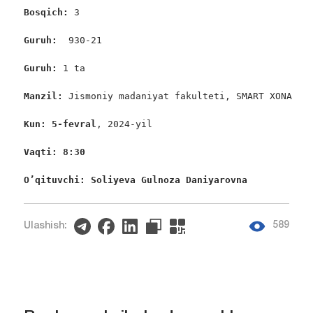
Bosqich: 
3

Guruh:  
930-21

Guruh: 
1 ta

Manzil: 
Jismoniy madaniyat fakulteti, SMART XONA

Kun: 
5
-fevral
, 2024-yil

Vaqti: 8:30
O’qituvchi: Soliyeva Gulnoza Daniyarovna
589
Ulashish: