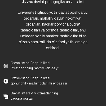
Jizzax davlat pedagogika universiteti
Universitet iqtisodiyotni davlat boshqaruvi
organlari, mahalliy davlat hokimiyati
organlari, kadrlar boʻyicha pudrat
tashkilotlari va boshqa tashkilotlar, shu
jumladan xorijiy hamkor tashkilotlar bilan
oʻzaro hamkorlikda oʻz faoliyatini amalga
oshiradi.
Oʻzbekiston Respublikasi
Prezidentining rasmiy veb-sayti
Oʻzbekiston Respublikasi
qonunchilik maʼlumotlari milliy bazasi
Davlat interaktiv xizmatlarining
yagona portali