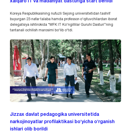
xalqaro IT va madaniyat dasturiga start berildi
Koreya Respublikasining nufuzli Sejong universitetidan tashrif
buyurgan 23 nafar talaba hamda professor-o‘qituvchilardan iborat
delegatsiya ishtirokida “WFK IT Ko‘ngillilar Guruhi Dasturi”ning
tantanali ochilish marosimi bo‘lib o‘tdi.
Jizzax davlat pedagogika universitetida
narkojinoyatlar profilaktikasi bo‘yicha o‘rganish
ishlari olib borildi