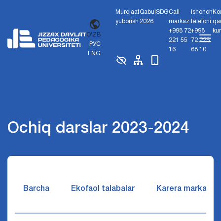
Murojaat
Qabul
SDG
Call
Ishonch
Ko
yuborish
2026
markaz:
telefoni:
qa
+998 72
+998
ku
O'ZB
221 55
72 226
РУС
16
68 10
ENG
Ochiq darslar 2023-2024
Barcha
Ekofaol talabalar
Karera markazi