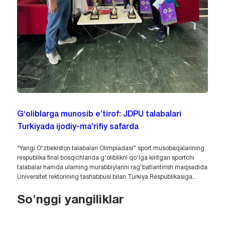
G‘oliblarga munosib e’tirof: JDPU talabalari
Turkiyada ijodiy-ma’rifiy safarda
“Yangi O‘zbekiston talabalari Olimpiadasi” sport musobaqalarining
respublika final bosqichlarida g‘oliblikni qo‘lga kiritgan sportchi
talabalar hamda ularning murabbiylarini rag‘batlantirish maqsadida
Universitet rektorining tashabbusi bilan Turkiya Respublikasiga...
So'nggi yangiliklar