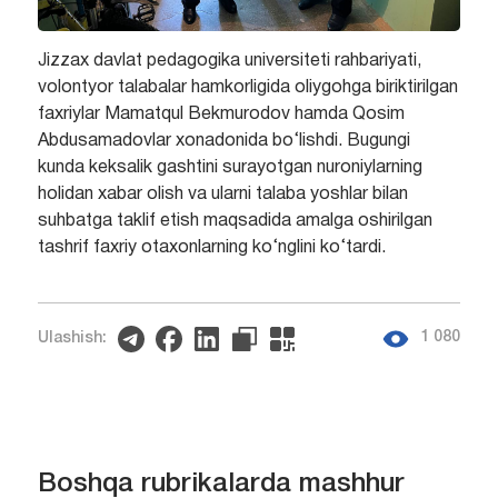
Jizzax davlat pedagogika universiteti rahbariyati,
volontyor talabalar hamkorligida oliygohga biriktirilgan
faxriylar Mamatqul Bekmurodov hamda Qosim
Abdusamadovlar xonadonida bo‘lishdi. Bugungi
kunda keksalik gashtini surayotgan nuroniylarning
holidan xabar olish va ularni talaba yoshlar bilan
suhbatga taklif etish maqsadida amalga oshirilgan
tashrif faxriy otaxonlarning ko‘nglini ko‘tardi.
1 080
Ulashish:
Boshqa rubrikalarda mashhur