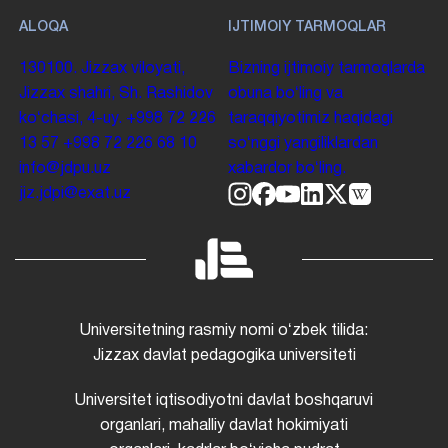
ALOQA
IJTIMOIY TARMOQLAR
130100. Jizzax viloyati,
Bizning ijtimoiy tarmoqlarda
Jizzax shahri, Sh. Rashidov
obuna boʻling va
koʻchasi, 4-uy.
+998 72 226
taraqqiyotimiz haqidagi
13 57
+998 72 226 68 10
soʻnggi yangiliklardan
info@jdpu.uz
xabardor boʻling.
jiz.jdpi@exat.uz
Universitetning rasmiy nomi oʻzbek tilida:
Jizzax davlat pedagogika universiteti
Universitet iqtisodiyotni davlat boshqaruvi
organlari, mahalliy davlat hokimiyati