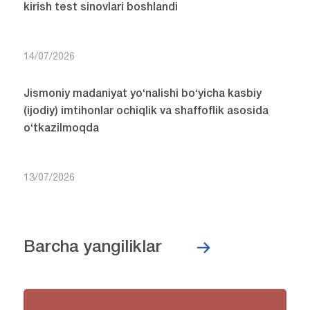
kirish test sinovlari boshlandi
14/07/2026
Jismoniy madaniyat yo‘nalishi bo‘yicha kasbiy
(ijodiy) imtihonlar ochiqlik va shaffoflik asosida
o‘tkazilmoqda
13/07/2026
Barcha yangiliklar