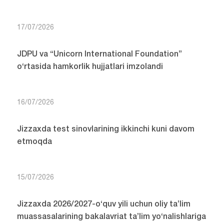
17/07/2026
JDPU va “Unicorn International Foundation”
o‘rtasida hamkorlik hujjatlari imzolandi
16/07/2026
Jizzaxda test sinovlarining ikkinchi kuni davom
etmoqda
15/07/2026
Jizzaxda 2026/2027-o‘quv yili uchun oliy ta’lim
muassasalarining bakalavriat ta’lim yo‘nalishlariga