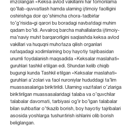
imzolangan «Keksa avlod vakillarini har tomonlama
qo‘llab-quvvatlash hamda ularning ijtimoiy faolligini
oshirishga doir qo‘shimcha chora-tadbirlar
to‘g‘risida»gi qarori bu boradagi navbatdagi muhim
qadam bo‘ldi. Avvalroq barcha mahallalarda ijtimoiy-
ma’naviy muhit barqarorligini saqlashda keksa avlod
vakillari va huquqni muhofaza qilish organlari
nafaqadagi xodimlarining boy hayotiy tajribasidan
unumli foydalanish maqsadida «Keksalar maslahati»
guruhlari tashkil etilgan edi. Shundan kelib chiqib
bugungi kunda Tashkil etilgan «Keksalar maslahati»
guruhlari a’zolari va faol nuroniylar hududdagi ta’lim
muassasalariga biriktirildi. Ularning vazifalari o‘zlariga
biriktirilgan muassasalaridagi talaba va o‘quvchilar
talabalar davomati, tarbiyasi og‘ir bo‘lgan talabalar
bilan suhbatlar o‘tkazib borish, boy hayotiy tajribalari
asosida yoshlarga tushuntirish ishlarini olib borish
beliglangan.