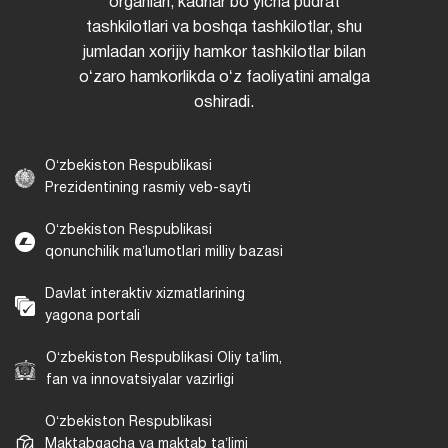
organlari, kadrlar boʻyicha pudrat
tashkilotlari va boshqa tashkilotlar, shu
jumladan xorijiy hamkor tashkilotlar bilan
oʻzaro hamkorlikda oʻz faoliyatini amalga
oshiradi.
Oʻzbekiston Respublikasi
Prezidentining rasmiy veb-sayti
Oʻzbekiston Respublikasi
qonunchilik maʼlumotlari milliy bazasi
Davlat interaktiv xizmatlarining
yagona portali
Oʻzbekiston Respublikasi Oliy taʼlim,
fan va innovatsiyalar vazirligi
Oʻzbekiston Respublikasi
Maktabgacha va maktab taʼlimi