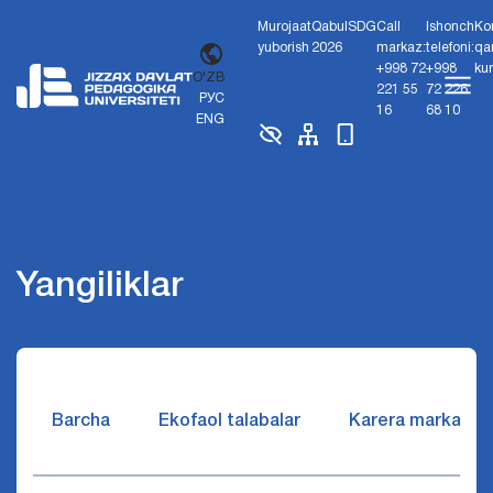
Murojaat
Qabul
SDG
Call
Ishonch
Ko
yuborish
2026
markaz:
telefoni:
qa
+998 72
+998
ku
O'ZB
221 55
72 226
РУС
16
68 10
ENG
Yangiliklar
Barcha
Ekofaol talabalar
Karera markazi