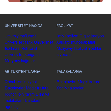
UNIVERSITET HAQIDA
FAOLIYAT
Umumiy maʼlumot
Ilmiy faoliyat
Oʻquv jarayoni
Universitet tarixi
Universitet
Xalqaro munosabatlar
tuzilmasi
Rektorat
Moliyaviy faoliyat
Yoshlar
Universitet kengashi
siyosati
Me'yoriy hujjatlar
ABITURIYENTLARGA
TALABALARGA
Qabul komissiyasi
Bakalavriat
Magistratura
Bakalavriat
Magistratura
Xorijiy talabalar
Ikkinchi oliy taʼlim
Bilim va
malakalarni baholash
agentligi