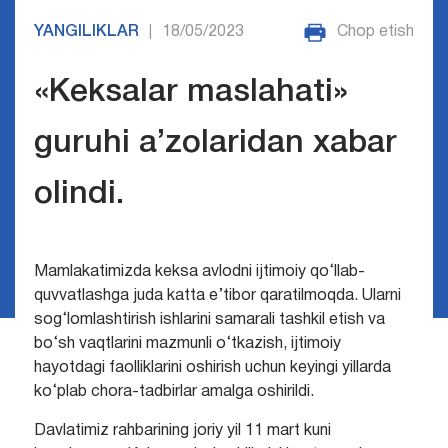
YANGILIKLAR
18/05/2023
Chop etish
|
«Keksalar maslahati»
guruhi a’zolaridan xabar
olindi.
Mamlakatimizda keksa avlodni ijtimoiy qo‘llab-
quvvatlashga juda katta e’tibor qaratilmoqda. Ularni
sog‘lomlashtirish ishlarini samarali tashkil etish va
bo‘sh vaqtlarini mazmunli o‘tkazish, ijtimoiy
hayotdagi faolliklarini oshirish uchun keyingi yillarda
ko‘plab chora-tadbirlar amalga oshirildi.
Davlatimiz rahbarining joriy yil 11 mart kuni