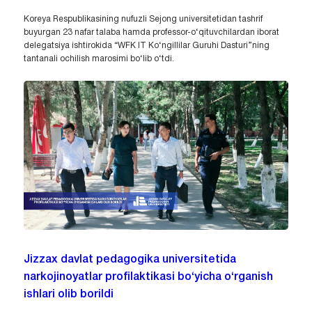
Koreya Respublikasining nufuzli Sejong universitetidan tashrif
buyurgan 23 nafar talaba hamda professor-o‘qituvchilardan iborat
delegatsiya ishtirokida “WFK IT Ko‘ngillilar Guruhi Dasturi”ning
tantanali ochilish marosimi bo‘lib o‘tdi.
Jizzax davlat pedagogika universitetida
narkojinoyatlar profilaktikasi bo‘yicha o‘rganish
ishlari olib borildi