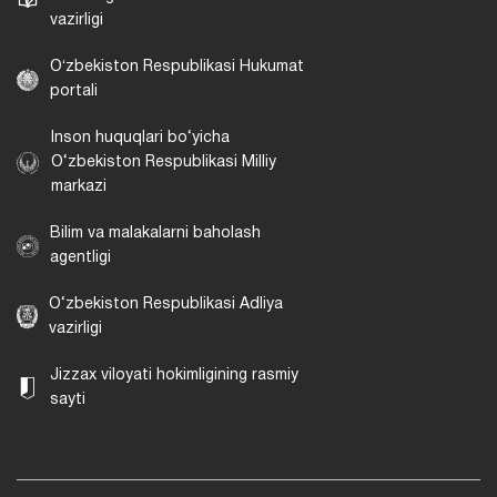
vazirligi
Oʻzbekiston Respublikasi Hukumat
portali
Inson huquqlari bo‘yicha
O‘zbekiston Respublikasi Milliy
markazi
Bilim va malakalarni baholash
agentligi
O‘zbekiston Respublikasi Adliya
vazirligi
Jizzax viloyati hokimligining rasmiy
sayti