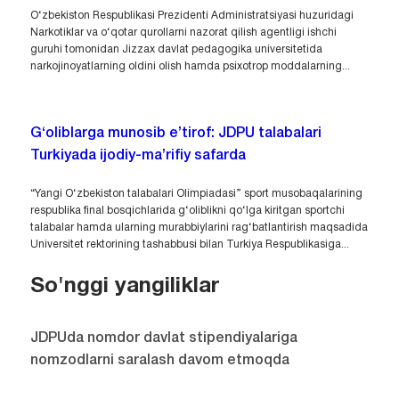
O‘zbekiston Respublikasi Prezidenti Administratsiyasi huzuridagi
Narkotiklar va o‘qotar qurollarni nazorat qilish agentligi ishchi
guruhi tomonidan Jizzax davlat pedagogika universitetida
narkojinoyatlarning oldini olish hamda psixotrop moddalarning...
G‘oliblarga munosib e’tirof: JDPU talabalari
Turkiyada ijodiy-ma’rifiy safarda
“Yangi O‘zbekiston talabalari Olimpiadasi” sport musobaqalarining
respublika final bosqichlarida g‘oliblikni qo‘lga kiritgan sportchi
talabalar hamda ularning murabbiylarini rag‘batlantirish maqsadida
Universitet rektorining tashabbusi bilan Turkiya Respublikasiga...
So'nggi yangiliklar
JDPUda nomdor davlat stipendiyalariga
nomzodlarni saralash davom etmoqda