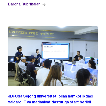
Barcha Rubrikalar
JDPUda Sejong universiteti bilan hamkorlikdagi
xalqaro IT va madaniyat dasturiga start berildi